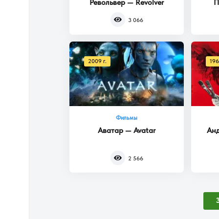
Револьвер — Revolver
П
3 066
2009 г.
196
Фильмы
Аватар — Avatar
Анд
2 566