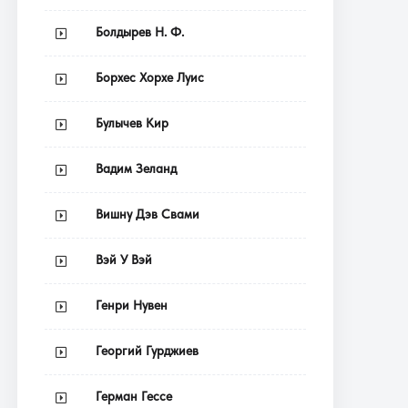
Болдырев Н. Ф.
Борхес Хорхе Луис
Булычев Кир
Вадим Зеланд
Вишну Дэв Свами
Вэй У Вэй
Генри Нувен
Георгий Гурджиев
Герман Гессе