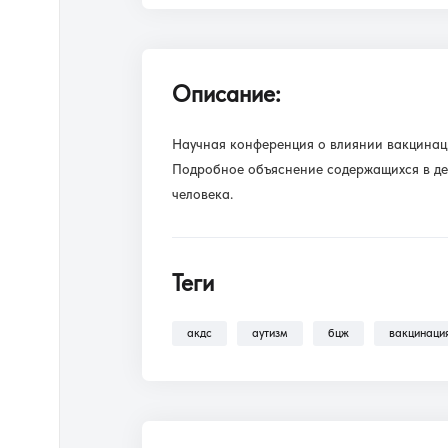
Описание:
Научная конференция о влиянии вакцинаци
Подробное объяснение содержащихся в дет
человека.
Теги
акдс
аутизм
бцж
вакцинаци