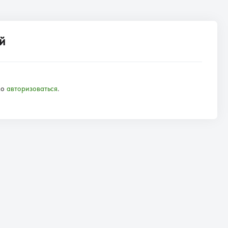
й
мо
авторизоваться
.