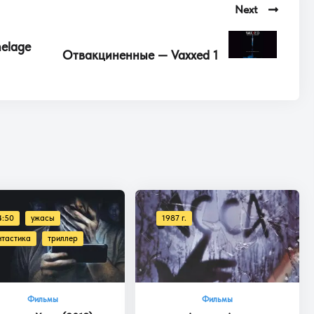
Next
elage
Отвакциненные — Vaxxed 1
4:50
ужасы
1987 г.
нтастика
триллер
Фильмы
Фильмы