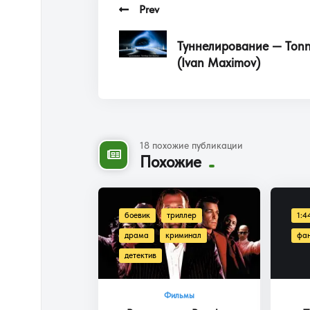
Prev
Туннелирование — Tonn
(Ivan Maximov)
18 похожие публикации
Похожие
боевик
триллер
1:4
драма
криминал
фа
детектив
Фильмы