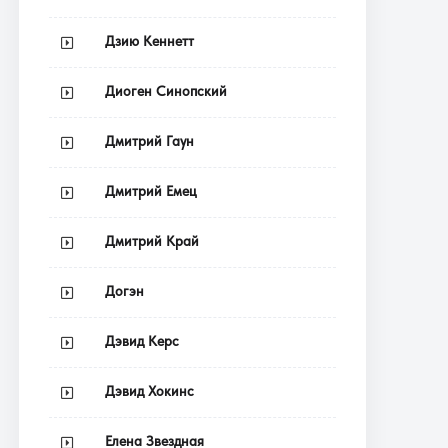
Дзию Кеннетт
Диоген Синопский
Дмитрий Гаун
Дмитрий Емец
Дмитрий Край
Догэн
Дэвид Керс
Дэвид Хокинс
Елена Звездная