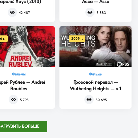
ароль: Хаус (2018)
Асса — Assa
42 487
3 883
6 г.
2009 г.
Фильмы
Фильмы
рей Рублев — Andrei
Грозовой перевал —
Roublev
Wuthering Heights — ч.1
5 793
30 695
ЗАГРУЗИТЬ БОЛЬШЕ