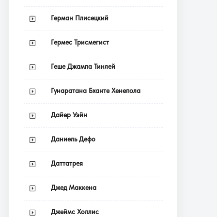
Герман Плисецкий
Гермес Трисмегист
Геше Джампа Тинлей
Гунаратана Бханте Хенепола
Дайер Уэйн
Даниель Дефо
Даттатрея
Джед Маккена
Джеймс Холлис