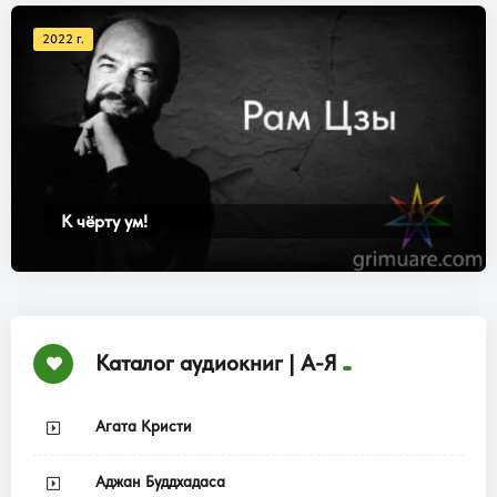
2022 г.
К чёрту ум!
Каталог аудиокниг | А-Я
Агата Кристи
Аджан Буддхадаса