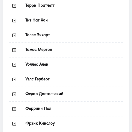
Терри Пратчетт
Тит Нат Хан
Толле Экхарт
Томас Мертон
Уоллес Ален
Уэлс Герберт
Федор Достоевский
Феррини Пол
Фрэнк Кинслоу