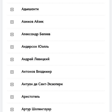
Адьяшанти
Азимов Айзек
Александр Беляев
Андерсон Юэлль
Андрей Левицкий
Антонов Владимир
Антуан де Сент-Экзюпери
Аристотель
Артур Шопенгауэр