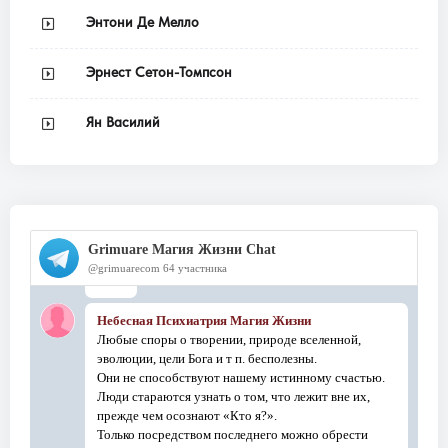
Энтони Де Мелло
Эрнест Сетон-Томпсон
Ян Василий