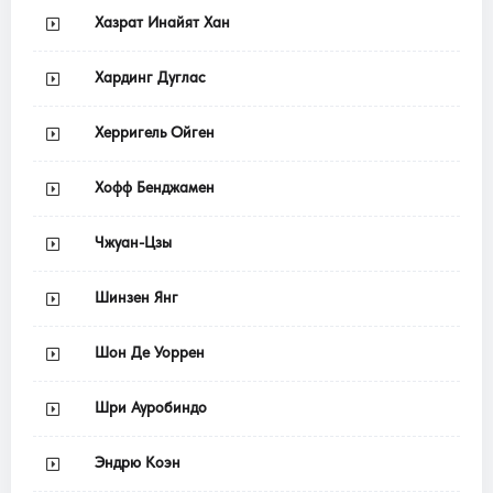
Хазрат Инайят Хан
Хардинг Дуглас
Херригель Ойген
Хофф Бенджамен
Чжуан-Цзы
Шинзен Янг
Шон Де Уоррен
Шри Ауробиндо
Эндрю Коэн