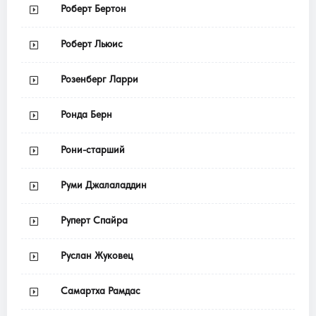
Роберт Бертон
Роберт Льюис
Розенберг Ларри
Ронда Берн
Рони-старший
Руми Джалаладдин
Руперт Спайра
Руслан Жуковец
Самартха Рамдас