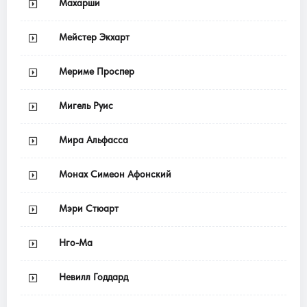
Махарши
Мейстер Экхарт
Мериме Проспер
Мигель Руис
Мира Альфасса
Монах Симеон Афонский
Мэри Стюарт
Нго-Ма
Невилл Годдард