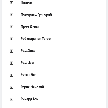
Платон
Померанц Григорий
Прем Дивья
Рабиндранат Тагор
Рам Дасс
Рам Цзы
Ратан Лал
Рерих Николай
Ричард Бах