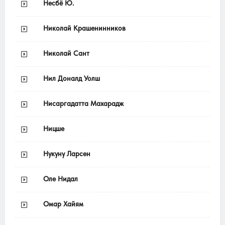
Несбё Ю.
Николай Крашенинников
Николай Сант
Нил Доналд Уолш
Нисаргадатта Махарадж
Ницше
Нукуну Ларсен
Оле Нидал
Омар Хайям