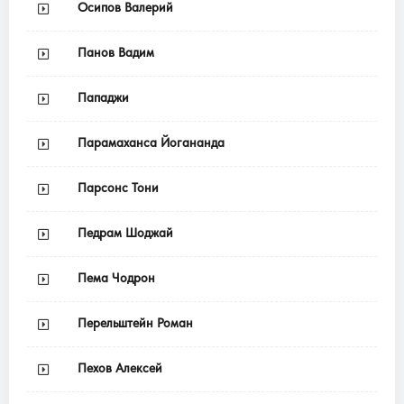
Осипов Валерий
Панов Вадим
Пападжи
Парамаханса Йогананда
Парсонс Тони
Педрам Шоджай
Пема Чодрон
Перельштейн Роман
Пехов Алексей