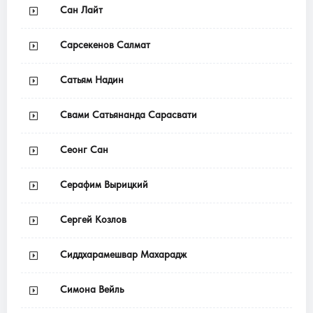
Сан Лайт
Сарсекенов Салмат
Сатьям Надин
Свами Сатьянанда Сарасвати
Сеонг Сан
Серафим Вырицкий
Сергей Козлов
Сиддхарамешвар Махарадж
Симона Вейль