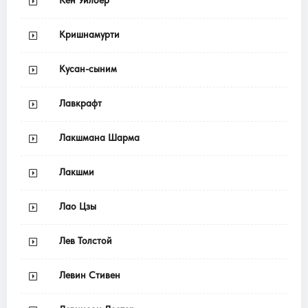
Кен Уилбер
Кришнамурти
Кусан-сыним
Лавкрафт
Лакшмана Шарма
Лакшми
Лао Цзы
Лев Толстой
Левин Стивен