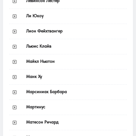
Левинсон Лестер
Ли Юкоу
Лион Фейхтвангер
Льюис Клайв
Майкл Ньютон
Манк Ху
Марсиниак Барбара
Мартинус
Матесон Ричард