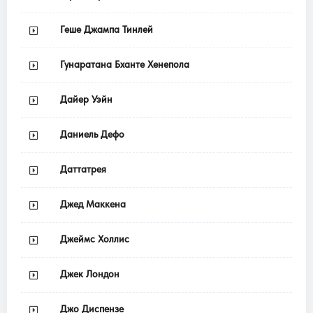
Геше Джампа Тинлей
Гунаратана Бханте Хенепола
Дайер Уэйн
Даниель Дефо
Даттатрея
Джед Маккена
Джеймс Холлис
Джек Лондон
Джо Диспензе