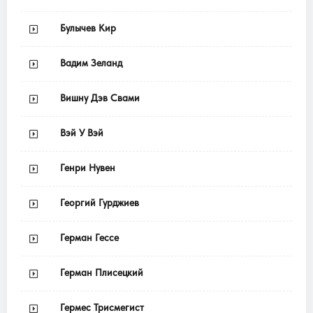
Булычев Кир
Вадим Зеланд
Вишну Дэв Свами
Вэй У Вэй
Генри Нувен
Георгий Гурджиев
Герман Гессе
Герман Плисецкий
Гермес Трисмегист