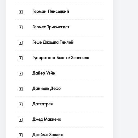
Герман Плисецкий
Гермес Трисмегист
Геше Джампа Тинлей
Гунаратана Бханте Хенепола
Дайер Уэйн
Даниель Дефо
Даттатрея
Джед Маккена
Джеймс Холлис