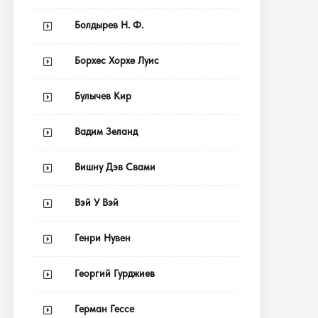
Болдырев Н. Ф.
Борхес Хорхе Луис
Булычев Кир
Вадим Зеланд
Вишну Дэв Свами
Вэй У Вэй
Генри Нувен
Георгий Гурджиев
Герман Гессе