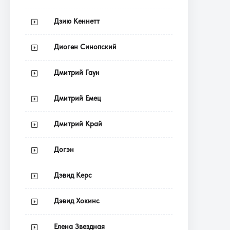
Дзию Кеннетт
Диоген Синопский
Дмитрий Гаун
Дмитрий Емец
Дмитрий Край
Догэн
Дэвид Керс
Дэвид Хокинс
Елена Звездная