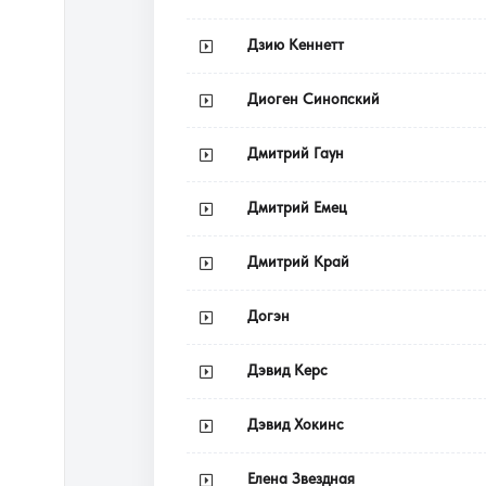
Дзию Кеннетт
Диоген Синопский
Дмитрий Гаун
Дмитрий Емец
Дмитрий Край
Догэн
Дэвид Керс
Дэвид Хокинс
Елена Звездная