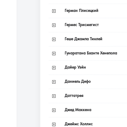
Герман Плисецкий
Гермес Трисмегист
Геше Джампа Тинлей
Гунаратана Бханте Хенепола
Дайер Уэйн
Даниель Дефо
Даттатрея
Джед Маккена
Джеймс Холлис