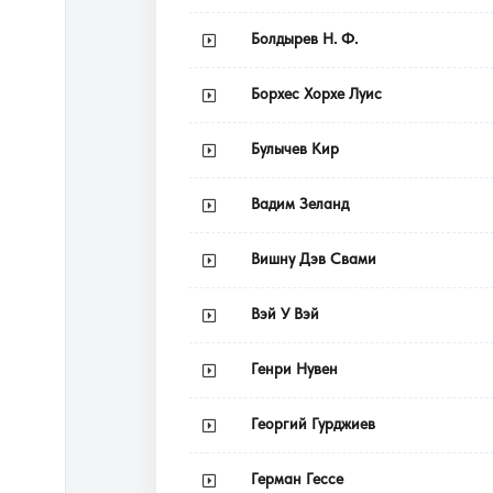
Болдырев Н. Ф.
Борхес Хорхе Луис
Булычев Кир
Вадим Зеланд
Вишну Дэв Свами
Вэй У Вэй
Генри Нувен
Георгий Гурджиев
Герман Гессе