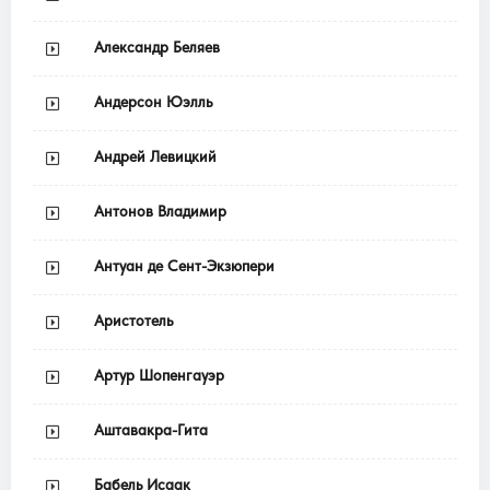
Александр Беляев
Андерсон Юэлль
Андрей Левицкий
Антонов Владимир
Антуан де Сент-Экзюпери
Аристотель
Артур Шопенгауэр
Аштавакра-Гита
Бабель Исаак