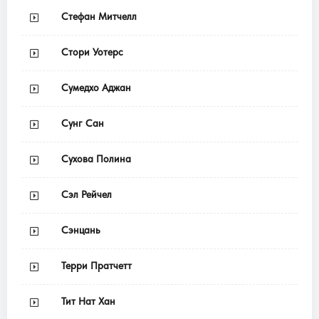
Стефан Митчелл
Стори Уотерс
Сумедхо Аджан
Сунг Сан
Сухова Полина
Сэл Рейчел
Сэнцань
Терри Пратчетт
Тит Нат Хан