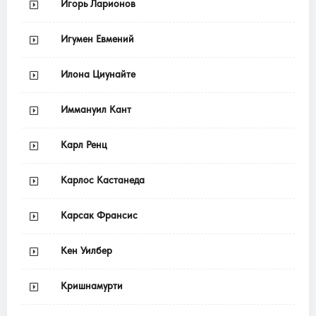
Игорь Ларионов
Игумен Евмений
Илона Циунайте
Иммануил Кант
Карл Ренц
Карлос Кастанеда
Карсак Франсис
Кен Уилбер
Кришнамурти