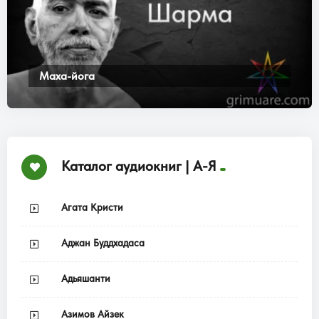
Маха-йога
Каталог аудиокниг | А-Я
Агата Кристи
Аджан Буддхадаса
Адьяшанти
Азимов Айзек