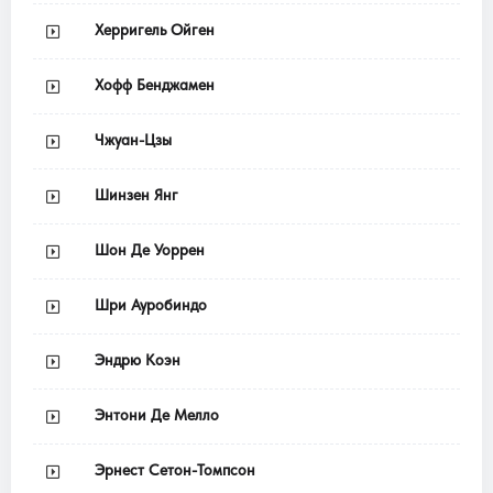
Херригель Ойген
Хофф Бенджамен
Чжуан-Цзы
Шинзен Янг
Шон Де Уоррен
Шри Ауробиндо
Эндрю Коэн
Энтони Де Мелло
Эрнест Сетон-Томпсон