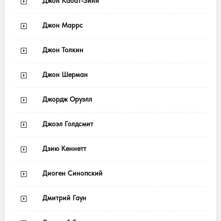
Джон Кабат-Зинн
Джон Маррс
Джон Толкин
Джон Шерман
Джордж Оруэлл
Джоэл Голдсмит
Дзию Кеннетт
Диоген Синопский
Дмитрий Гаун