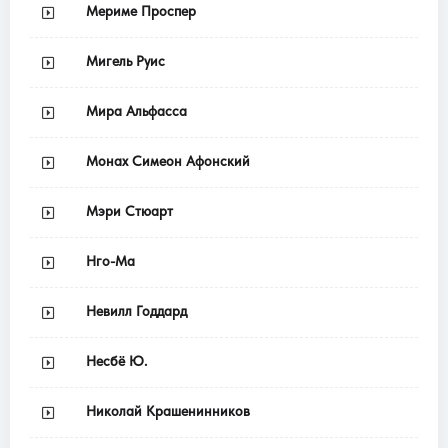
Мериме Проспер
Мигель Руис
Мира Альфасса
Монах Симеон Афонский
Мэри Стюарт
Нго-Ма
Невилл Годдард
Несбё Ю.
Николай Крашенинников