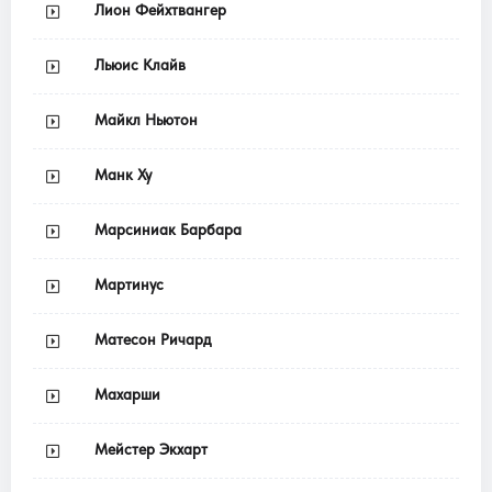
Лион Фейхтвангер
Льюис Клайв
Майкл Ньютон
Манк Ху
Марсиниак Барбара
Мартинус
Матесон Ричард
Махарши
Мейстер Экхарт