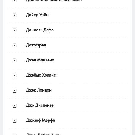
Дайер Уэйн
Даниель Дефо
Даттатрея
Джед Маккена
Джеймс Холлис
Джек Лондон
Джо Диспензе
Джозеф Мэрфи