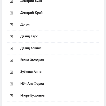
Дмитрий Емец
Дмитрий Край
Догэн
Дэвид Керс
Дэвид Хокинс
Елена Звездная
Зубкова Анна
Ибн Аль Фарид
Игорь Бурдонов