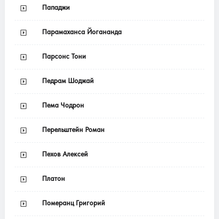
Пападжи
Парамаханса Йогананда
Парсонс Тони
Педрам Шоджай
Пема Чодрон
Перельштейн Роман
Пехов Алексей
Платон
Померанц Григорий