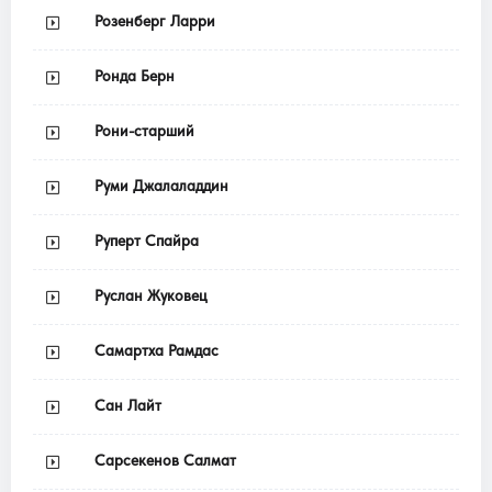
Розенберг Ларри
Ронда Берн
Рони-старший
Руми Джалаладдин
Руперт Спайра
Руслан Жуковец
Самартха Рамдас
Сан Лайт
Сарсекенов Салмат