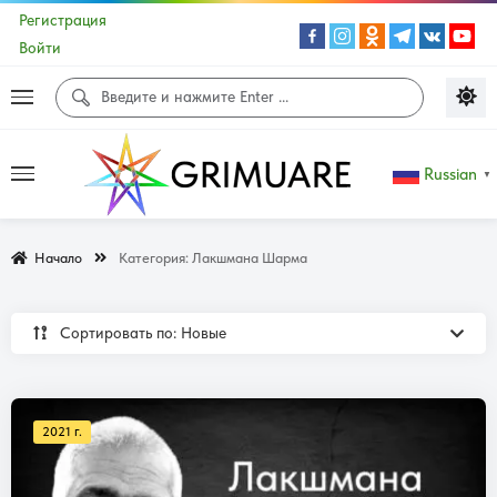
Регистрация
Войти
Russian
▼
Начало
Категория:
Лакшмана Шарма
Сортировать по: Новые
2021 г.