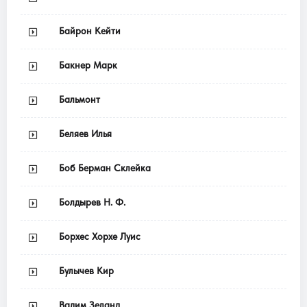
Байрон Кейти
Бакнер Марк
Бальмонт
Беляев Илья
Боб Берман Склейка
Болдырев Н. Ф.
Борхес Хорхе Луис
Булычев Кир
Вадим Зеланд