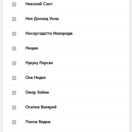
Николай Сант
Нил Доналд Уолш
Нисаргадатта Махарадж
Ницше
Нукуну Ларсен
Оле Нидал
Омар Хайям
Осипов Валерий
Панов Вадим