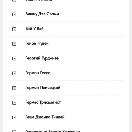
Вишну Дэв Свами
Вэй У Вэй
Генри Нувен
Георгий Гурджиев
Герман Гессе
Герман Плисецкий
Гермес Трисмегист
Геше Джампа Тинлей
Гунаратана Бханте Хенепола