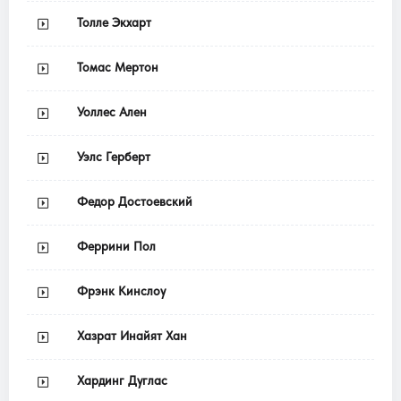
Толле Экхарт
Томас Мертон
Уоллес Ален
Уэлс Герберт
Федор Достоевский
Феррини Пол
Фрэнк Кинслоу
Хазрат Инайят Хан
Хардинг Дуглас