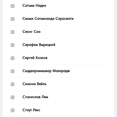
Сатьям Надин
Свами Сатьянанда Сарасвати
Сеонг Сан
Серафим Вырицкий
Сергей Козлов
Сиддхарамешвар Махарадж
Симона Вейль
Станислав Лем
Стаут Рекс