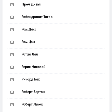
Прем Дивья
Рабиндранат Тагор
Рам Дасс
Рам Цзы
Ратан Лал
Рерих Николай
Ричард Бах
Роберт Бертон
Роберт Льюис