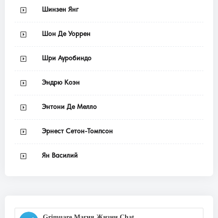
Шинзен Янг
Шон Де Уоррен
Шри Ауробиндо
Эндрю Коэн
Энтони Де Мелло
Эрнест Сетон-Томпсон
Ян Василий