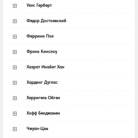
Уэлс Герберт
Федор Достоевский
Феррини Пол
Фрэнк Кинслоу
Хазрат Инайят Хан
Хардинг Дуглас
Херригель Ойген
Хофф Бенджамен
Чжуан-Цзы