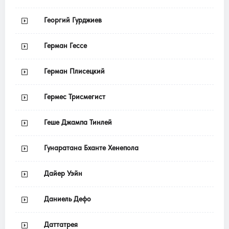
Георгий Гурджиев
Герман Гессе
Герман Плисецкий
Гермес Трисмегист
Геше Джампа Тинлей
Гунаратана Бханте Хенепола
Дайер Уэйн
Даниель Дефо
Даттатрея