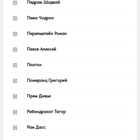
Педрам Шоджай
Пема Чодрон
Перельштейн Роман
Пехов Алексей
Платон
Померанц Григорий
Прем Дивья
Рабиндранат Тагор
Рам Дасс