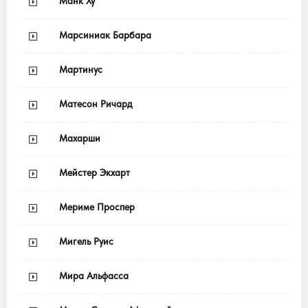
Манк Ху
Марсиниак Барбара
Мартинус
Матесон Ричард
Махарши
Мейстер Экхарт
Мериме Проспер
Мигель Руис
Мира Альфасса