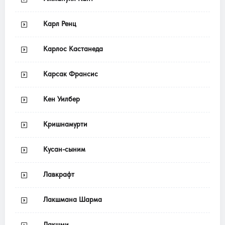
Карл Ренц
Карлос Кастанеда
Карсак Франсис
Кен Уилбер
Кришнамурти
Кусан-сыним
Лавкрафт
Лакшмана Шарма
Лакшми