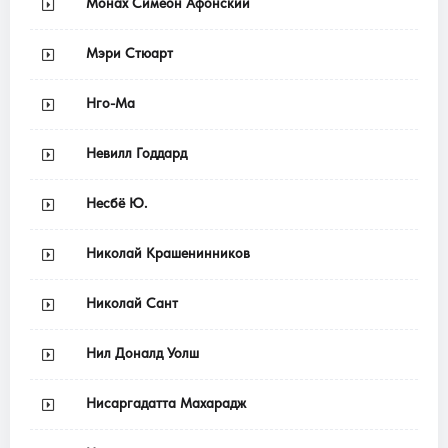
Монах Симеон Афонский
Мэри Стюарт
Нго-Ма
Невилл Годдард
Несбё Ю.
Николай Крашенинников
Николай Сант
Нил Доналд Уолш
Нисаргадатта Махарадж