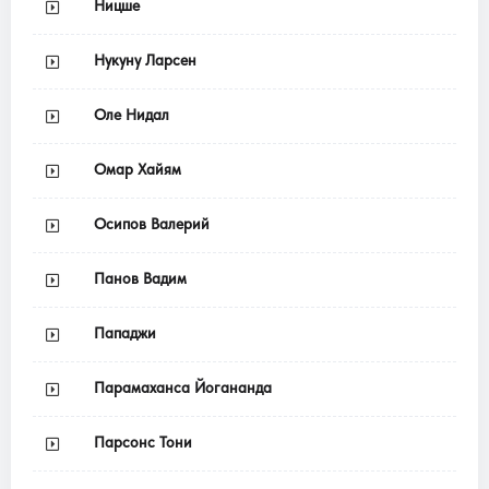
Ницше
Нукуну Ларсен
Оле Нидал
Омар Хайям
Осипов Валерий
Панов Вадим
Пападжи
Парамаханса Йогананда
Парсонс Тони