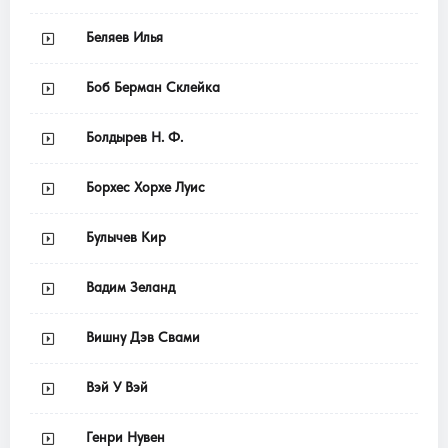
Беляев Илья
Боб Берман Склейка
Болдырев Н. Ф.
Борхес Хорхе Луис
Булычев Кир
Вадим Зеланд
Вишну Дэв Свами
Вэй У Вэй
Генри Нувен