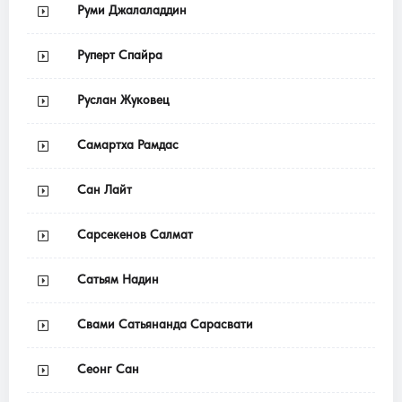
Руми Джалаладдин
Руперт Спайра
Руслан Жуковец
Самартха Рамдас
Сан Лайт
Сарсекенов Салмат
Сатьям Надин
Свами Сатьянанда Сарасвати
Сеонг Сан