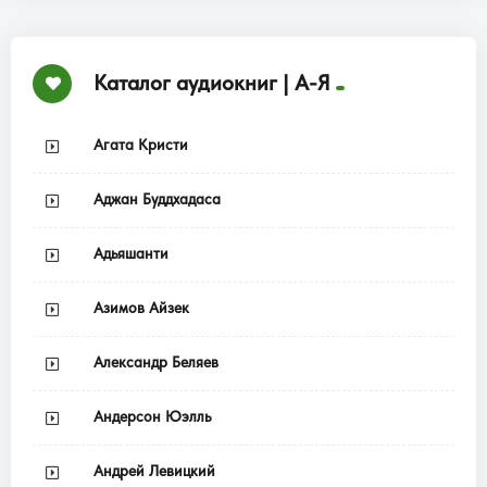
Каталог аудиокниг | А-Я
Агата Кристи
Аджан Буддхадаса
Адьяшанти
Азимов Айзек
Александр Беляев
Андерсон Юэлль
Андрей Левицкий