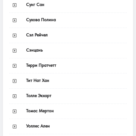
Сунг Сан
Сухова Полина
Сэл Рейчел
Сэнцань
Терри Пратчетт
Тит Нат Хан
Толле Экхарт
Томас Мертон
Уоллес Ален