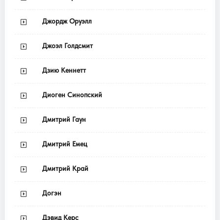
Джордж Оруэлл
Джоэл Голдсмит
Дзию Кеннетт
Диоген Синопский
Дмитрий Гаун
Дмитрий Емец
Дмитрий Край
Догэн
Дэвид Керс