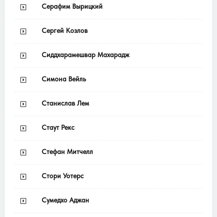
Серафим Вырицкий
Сергей Козлов
Сиддхарамешвар Махарадж
Симона Вейль
Станислав Лем
Стаут Рекс
Стефан Митчелл
Стори Уотерс
Сумедхо Аджан