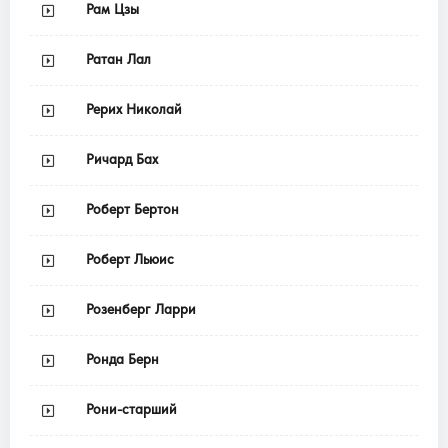
Рам Цзы
Ратан Лал
Рерих Николай
Ричард Бах
Роберт Бертон
Роберт Льюис
Розенберг Ларри
Ронда Берн
Рони-старший