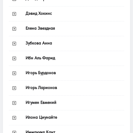
Дэвид Хокинс
Елена Звездная
Зубкова Анна
Ибн Аль Фарид
Игорь Бурдонов
Игорь Ларионов
Игумен Евмений
Илона Циунайте
Иммануил Кант