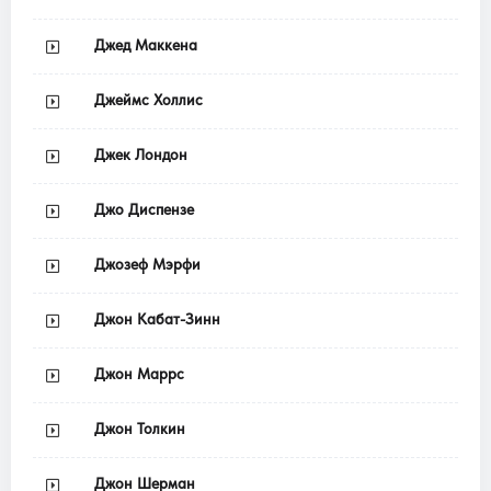
Джед Маккена
Джеймс Холлис
Джек Лондон
Джо Диспензе
Джозеф Мэрфи
Джон Кабат-Зинн
Джон Маррс
Джон Толкин
Джон Шерман