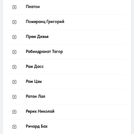
Платон
Померанц Григорий
Прем Дивья
Рабиндранат Тагор
Рам Дасс
Рам Цзы
Ратан Лал
Рерих Николай
Ричард Бах