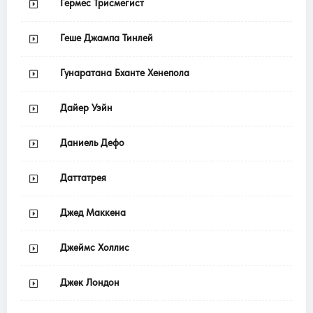
Гермес Трисмегист
Геше Джампа Тинлей
Гунаратана Бханте Хенепола
Дайер Уэйн
Даниель Дефо
Даттатрея
Джед Маккена
Джеймс Холлис
Джек Лондон