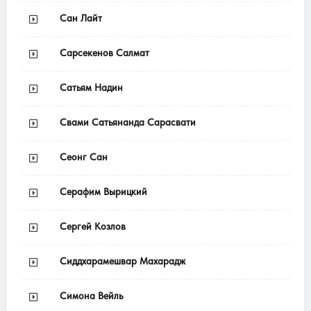
Сан Лайт
Сарсекенов Салмат
Сатьям Надин
Свами Сатьянанда Сарасвати
Сеонг Сан
Серафим Вырицкий
Сергей Козлов
Сиддхарамешвар Махарадж
Симона Вейль