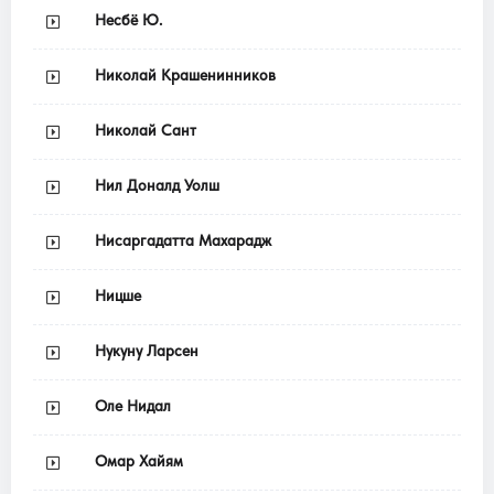
Несбё Ю.
Николай Крашенинников
Николай Сант
Нил Доналд Уолш
Нисаргадатта Махарадж
Ницше
Нукуну Ларсен
Оле Нидал
Омар Хайям