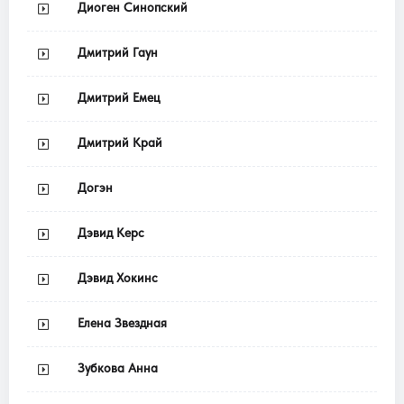
Диоген Синопский
Дмитрий Гаун
Дмитрий Емец
Дмитрий Край
Догэн
Дэвид Керс
Дэвид Хокинс
Елена Звездная
Зубкова Анна