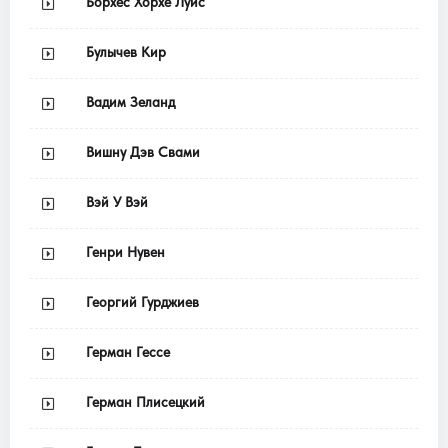
Борхес Хорхе Луис
Булычев Кир
Вадим Зеланд
Вишну Дэв Свами
Вэй У Вэй
Генри Нувен
Георгий Гурджиев
Герман Гессе
Герман Плисецкий