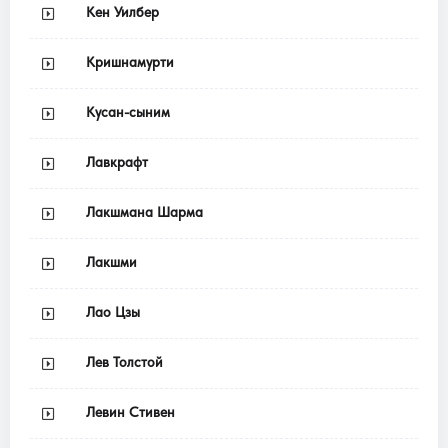
Кен Уилбер
Кришнамурти
Кусан-сыним
Лавкрафт
Лакшмана Шарма
Лакшми
Лао Цзы
Лев Толстой
Левин Стивен