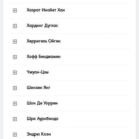
Хазрат Инайят Хан
Хардинг Дуглас
Херригель Ойген
Хофф Бенджамен
Чжуан-Цзы
Шинзен Янг
Шон Де Уоррен
Шри Ауробиндо
Эндрю Коэн