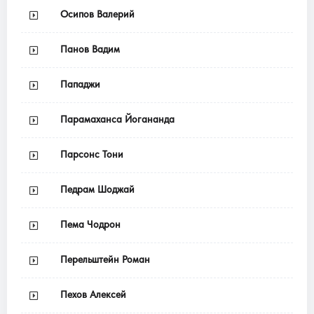
Осипов Валерий
Панов Вадим
Пападжи
Парамаханса Йогананда
Парсонс Тони
Педрам Шоджай
Пема Чодрон
Перельштейн Роман
Пехов Алексей