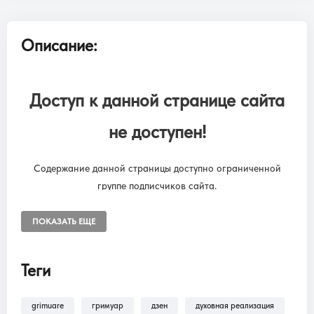
Описание:
Доступ к данной странице сайта
не доступен!
Содержание данной страницы доступно ограниченной
группе подписчиков сайта.
Чтобы снять ограничения, необходимо оформить подписку
“SUBSCRIPTION ONLINE LIBRARY GRIMUARE”
ПОКАЗАТЬ ЕЩЕ
Подписка на онлайн библиотеку GRIMUARE - МАГИЯ ЖИЗНИ.
Доступ к разделам сайта: Фильмы, трансляции, аудиокниги.
Теги
grimuare
гримуар
дзен
духовная реализация
В разделе
Помощь >
Как оформить