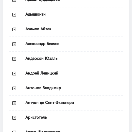
Адьяшанти
Азимов Айзек
Александр Беляев
Андерсон Юэлль
Андрей Левицкий
Антонов Владимир
Антуан де Сент-Экзюпери
Аристотель
Артур Шопенгауэр