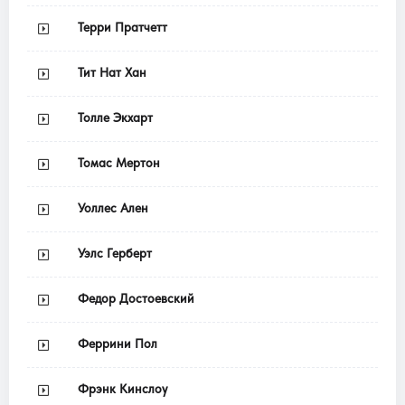
Терри Пратчетт
Тит Нат Хан
Толле Экхарт
Томас Мертон
Уоллес Ален
Уэлс Герберт
Федор Достоевский
Феррини Пол
Фрэнк Кинслоу