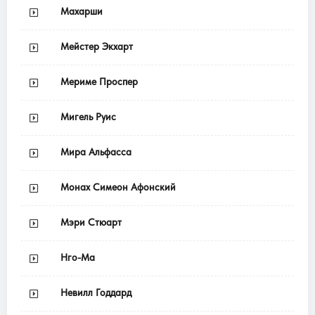
Махарши
Мейстер Экхарт
Мериме Проспер
Мигель Руис
Мира Альфасса
Монах Симеон Афонский
Мэри Стюарт
Нго-Ма
Невилл Годдард