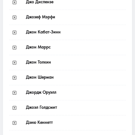
Джо Диспензе
Джозеф Мэрфи
Джон Кабат-Зинн
Джон Маррс
Джон Толкин
Джон Шерман
Джордж Оруэлл
Джоэл Голдсмит
Дзию Кеннетт