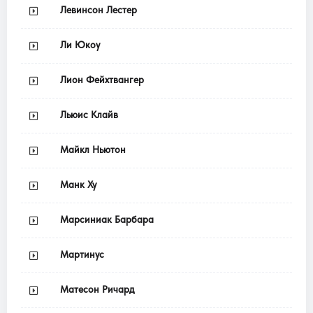
Левинсон Лестер
Ли Юкоу
Лион Фейхтвангер
Льюис Клайв
Майкл Ньютон
Манк Ху
Марсиниак Барбара
Мартинус
Матесон Ричард