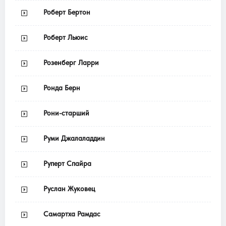
Роберт Бертон
Роберт Льюис
Розенберг Ларри
Ронда Берн
Рони-старший
Руми Джалаладдин
Руперт Спайра
Руслан Жуковец
Самартха Рамдас