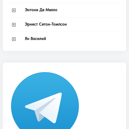
Энтони Де Мелло
Эрнест Сетон-Томпсон
Ян Василий