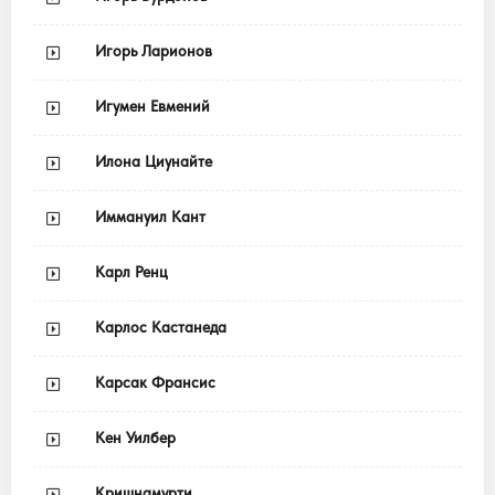
Игорь Ларионов
Игумен Евмений
Илона Циунайте
Иммануил Кант
Карл Ренц
Карлос Кастанеда
Карсак Франсис
Кен Уилбер
Кришнамурти