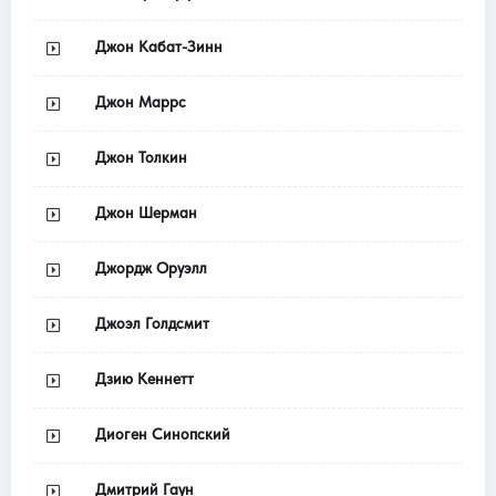
Джон Кабат-Зинн
Джон Маррс
Джон Толкин
Джон Шерман
Джордж Оруэлл
Джоэл Голдсмит
Дзию Кеннетт
Диоген Синопский
Дмитрий Гаун