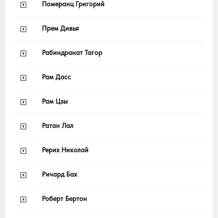
Померанц Григорий
Прем Дивья
Рабиндранат Тагор
Рам Дасс
Рам Цзы
Ратан Лал
Рерих Николай
Ричард Бах
Роберт Бертон