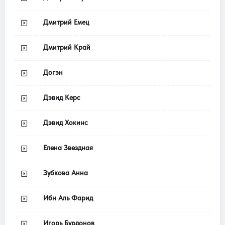
Дмитрий Емец
Дмитрий Край
Догэн
Дэвид Керс
Дэвид Хокинс
Елена Звездная
Зубкова Анна
Ибн Аль Фарид
Игорь Бурдонов