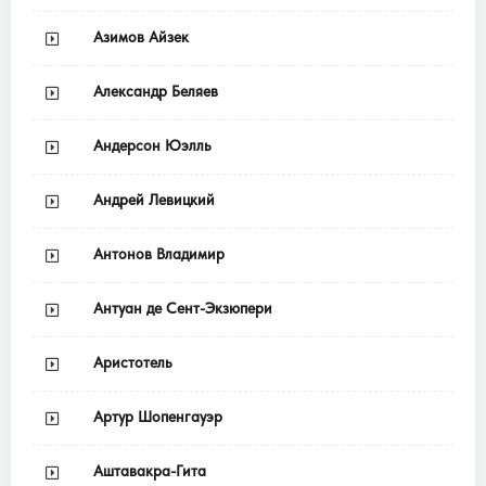
Азимов Айзек
Александр Беляев
Андерсон Юэлль
Андрей Левицкий
Антонов Владимир
Антуан де Сент-Экзюпери
Аристотель
Артур Шопенгауэр
Аштавакра-Гита