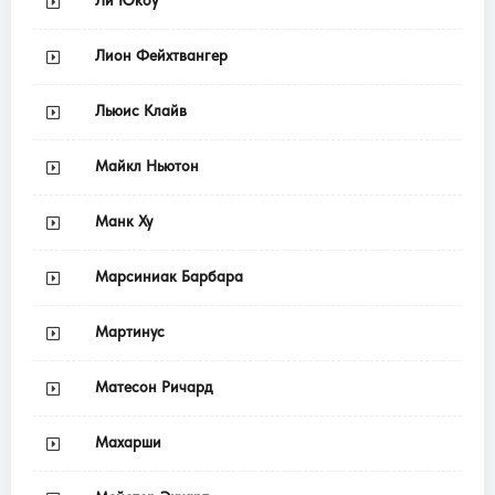
Лион Фейхтвангер
Льюис Клайв
Майкл Ньютон
Манк Ху
Марсиниак Барбара
Мартинус
Матесон Ричард
Махарши