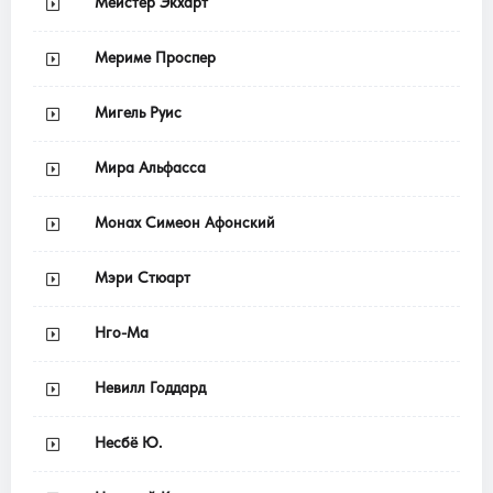
Мейстер Экхарт
Мериме Проспер
Мигель Руис
Мира Альфасса
Монах Симеон Афонский
Мэри Стюарт
Нго-Ма
Невилл Годдард
Несбё Ю.