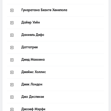
Гунаратана Бханте Хенепола
Дайер Уэйн
Даниель Дефо
Даттатрея
Джед Маккена
Джеймс Холлис
Джек Лондон
Джо Диспензе
Джозеф Мэрфи