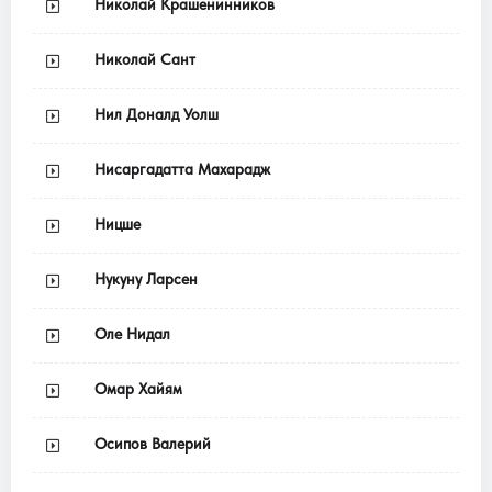
Николай Крашенинников
Николай Сант
Нил Доналд Уолш
Нисаргадатта Махарадж
Ницше
Нукуну Ларсен
Оле Нидал
Омар Хайям
Осипов Валерий