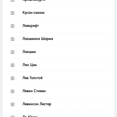
Кусан-сыним
Лавкрафт
Лакшмана Шарма
Лакшми
Лао Цзы
Лев Толстой
Левин Стивен
Левинсон Лестер
Ли Юкоу