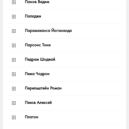
Панов Вадим
Пападжи
Парамаханса Йогананда
Парсонс Тони
Педрам Шоджай
Пема Чодрон
Перельштейн Роман
Пехов Алексей
Платон