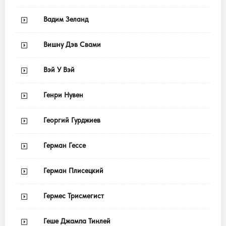
Вадим Зеланд
Вишну Дэв Свами
Вэй У Вэй
Генри Нувен
Георгий Гурджиев
Герман Гессе
Герман Плисецкий
Гермес Трисмегист
Геше Джампа Тинлей