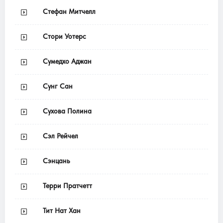
Стефан Митчелл
Стори Уотерс
Сумедхо Аджан
Сунг Сан
Сухова Полина
Сэл Рейчел
Сэнцань
Терри Пратчетт
Тит Нат Хан