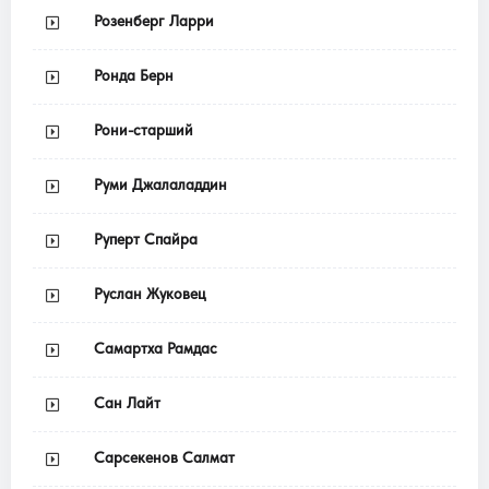
Розенберг Ларри
Ронда Берн
Рони-старший
Руми Джалаладдин
Руперт Спайра
Руслан Жуковец
Самартха Рамдас
Сан Лайт
Сарсекенов Салмат