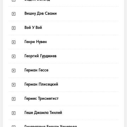
Вишну Дэв Свами
Вэй У Вэй
Генри Нувен
Георгий Гурджиев
Герман Гессе
Герман Плисецкий
Гермес Трисмегист
Геше Джампа Тинлей
Гунаратана Бханте Хенепола