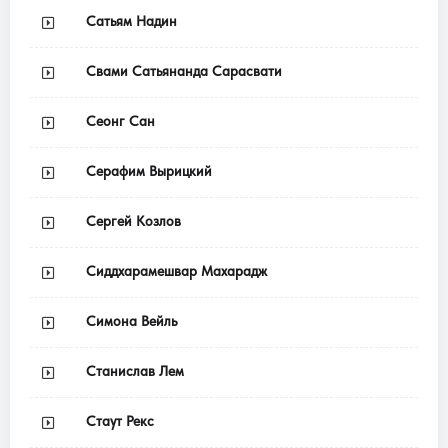
Сатьям Надин
Свами Сатьянанда Сарасвати
Сеонг Сан
Серафим Вырицкий
Сергей Козлов
Сиддхарамешвар Махарадж
Симона Вейль
Станислав Лем
Стаут Рекс