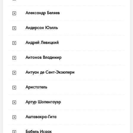
Александр Беляев
Андерсон Юэлль
Андрей Левицкий
Антонов Владимир
Антуан де Сент-Экзюпери
Аристотель
Артур Шопенгауэр
Аштавакра-Гита
Бабель Исаак