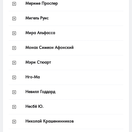
Мериме Проспер
Мигель Руис
Мира Альфасса
Монах Симеон Афонский
Мэри Стюарт
Нго-Ма
Невилл Годдард
Несбё Ю.
Николай Крашенинников