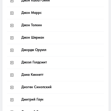
Джон Кабат-Зинн
Джон Маррс
Джон Толкин
Джон Шерман
Джордж Оруэлл
Джоэл Голдсмит
Дзию Кеннетт
Диоген Синопский
Дмитрий Гаун