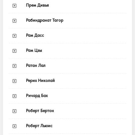
Прем Дивья
Рабиндранат Тагор
Рам Дасс
Рам Цзы
Ратан Лал
Рерих Николай
Ричард Бах
Роберт Бертон
Роберт Льюис