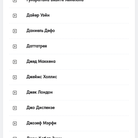
Дайер Уэйн
Даниель Дефо
Даттатрея
Джед Маккена
Джеймс Холлис
Джек Лондон
Джо Диспензе
Джозеф Мэрфи