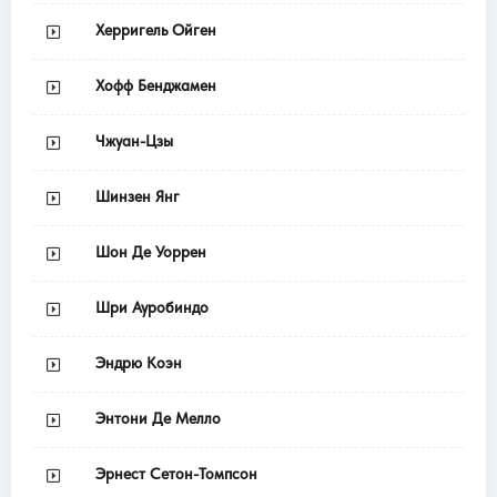
Херригель Ойген
Хофф Бенджамен
Чжуан-Цзы
Шинзен Янг
Шон Де Уоррен
Шри Ауробиндо
Эндрю Коэн
Энтони Де Мелло
Эрнест Сетон-Томпсон