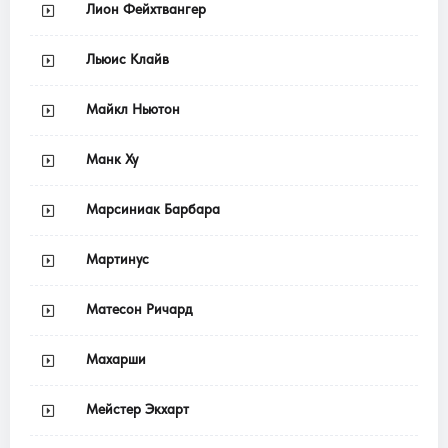
Лион Фейхтвангер
Льюис Клайв
Майкл Ньютон
Манк Ху
Марсиниак Барбара
Мартинус
Матесон Ричард
Махарши
Мейстер Экхарт