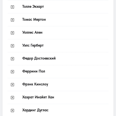
Толле Экхарт
Томас Мертон
Уоллес Ален
Уэлс Герберт
Федор Достоевский
Феррини Пол
Фрэнк Кинслоу
Хазрат Инайят Хан
Хардинг Дуглас