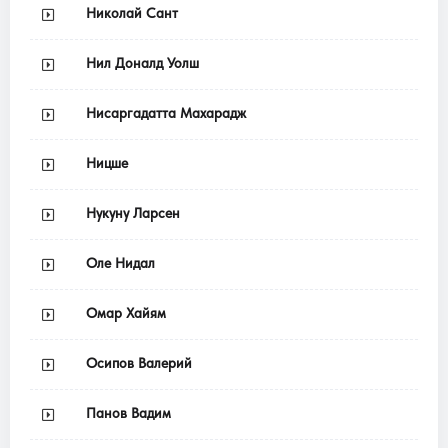
Николай Сант
Нил Доналд Уолш
Нисаргадатта Махарадж
Ницше
Нукуну Ларсен
Оле Нидал
Омар Хайям
Осипов Валерий
Панов Вадим