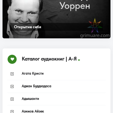
Открытие себя
Каталог аудиокниг | А-Я
Агата Кристи
Аджан Буддхадаса
Адьяшанти
Азимов Айзек