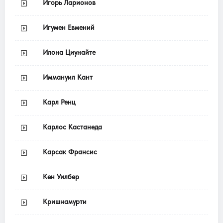
Игорь Ларионов
Игумен Евмений
Илона Циунайте
Иммануил Кант
Карл Ренц
Карлос Кастанеда
Карсак Франсис
Кен Уилбер
Кришнамурти