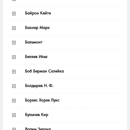
Байрон Кейти
Бакнер Марк
Бальмонт
Беляев Илья
Боб Берман Склейка
Болдырев Н. Ф.
Борхес Хорхе Луис
Булычев Кир
Вадим Зеланд