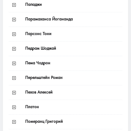
Пападжи
Парамаханса Йогананда
Парсонс Тони
Педрам Шоджай
Пема Чодрон
Перельштейн Роман
Пехов Алексей
Платон
Померанц Григорий