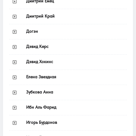
Дмитрий Емец
Дмитрий Край
Догэн
Дэвид Керс
Дэвид Хокинс
Елена Звездная
Зубкова Анна
Ибн Аль Фарид
Игорь Бурдонов