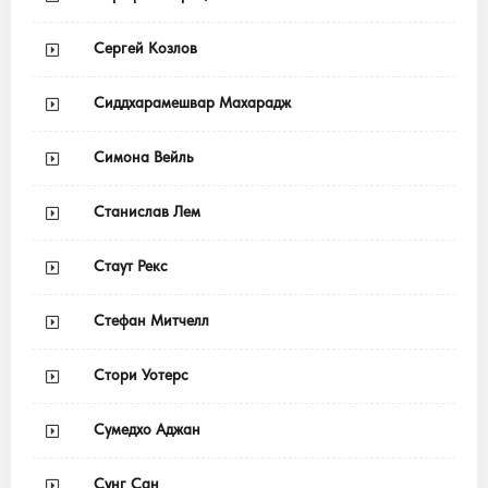
Сергей Козлов
Сиддхарамешвар Махарадж
Симона Вейль
Станислав Лем
Стаут Рекс
Стефан Митчелл
Стори Уотерс
Сумедхо Аджан
Сунг Сан