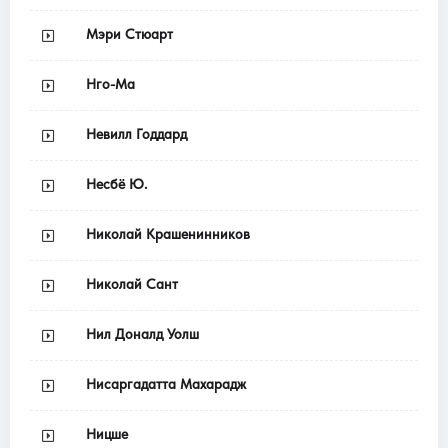
Мэри Стюарт
Нго-Ма
Невилл Годдард
Несбё Ю.
Николай Крашенинников
Николай Сант
Нил Доналд Уолш
Нисаргадатта Махарадж
Ницше