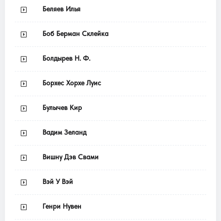
Беляев Илья
Боб Берман Склейка
Болдырев Н. Ф.
Борхес Хорхе Луис
Булычев Кир
Вадим Зеланд
Вишну Дэв Свами
Вэй У Вэй
Генри Нувен