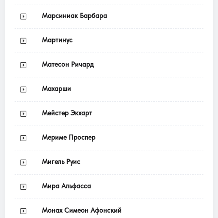
Марсиниак Барбара
Мартинус
Матесон Ричард
Махарши
Мейстер Экхарт
Мериме Проспер
Мигель Руис
Мира Альфасса
Монах Симеон Афонский