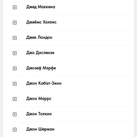
Джед Маккена
Джеймс Холлис
Джек Лондон
Джо Диспензе
Джозеф Мэрфи
Джон Кабат-Зинн
Джон Маррс
Джон Толкин
Джон Шерман