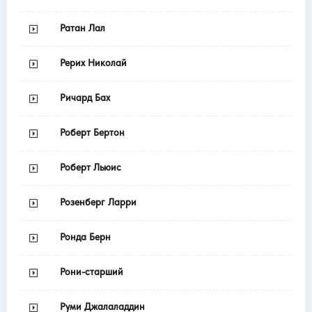
Ратан Лал
Рерих Николай
Ричард Бах
Роберт Бертон
Роберт Льюис
Розенберг Ларри
Ронда Берн
Рони-старший
Руми Джалаладдин