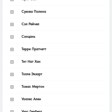
Сухова Полина
Сэл Рейчел
Сэнцань
Терри Пратчетт
Тит Нат Хан
Толле Экхарт
Томас Мертон
Уоллес Ален
Уэлс Герберт