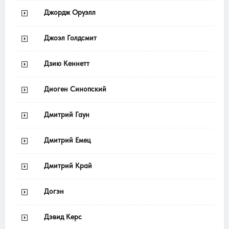
Джордж Оруэлл
Джоэл Голдсмит
Дзию Кеннетт
Диоген Синопский
Дмитрий Гаун
Дмитрий Емец
Дмитрий Край
Догэн
Дэвид Керс