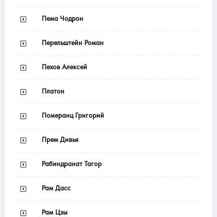
Пема Чодрон
Перельштейн Роман
Пехов Алексей
Платон
Померанц Григорий
Прем Дивья
Рабиндранат Тагор
Рам Дасс
Рам Цзы