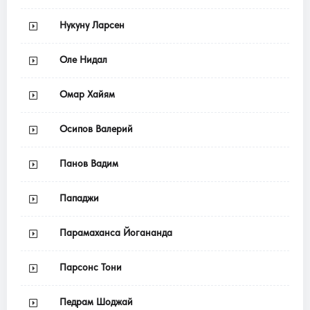
Нукуну Ларсен
Оле Нидал
Омар Хайям
Осипов Валерий
Панов Вадим
Пападжи
Парамаханса Йогананда
Парсонс Тони
Педрам Шоджай