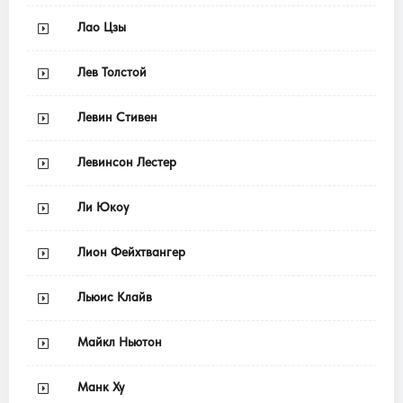
Лао Цзы
Лев Толстой
Левин Стивен
Левинсон Лестер
Ли Юкоу
Лион Фейхтвангер
Льюис Клайв
Майкл Ньютон
Манк Ху