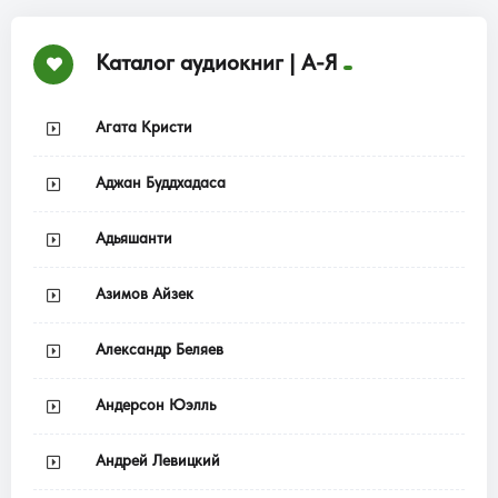
Каталог аудиокниг | А-Я
Агата Кристи
Аджан Буддхадаса
Адьяшанти
Азимов Айзек
Александр Беляев
Андерсон Юэлль
Андрей Левицкий