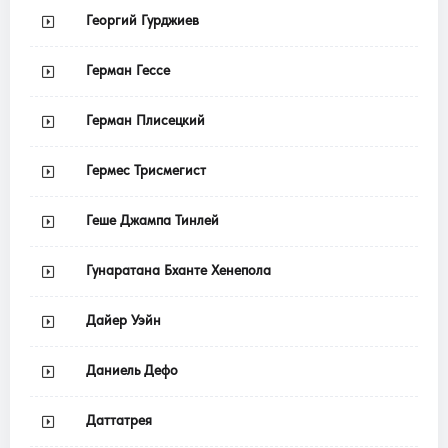
Георгий Гурджиев
Герман Гессе
Герман Плисецкий
Гермес Трисмегист
Геше Джампа Тинлей
Гунаратана Бханте Хенепола
Дайер Уэйн
Даниель Дефо
Даттатрея