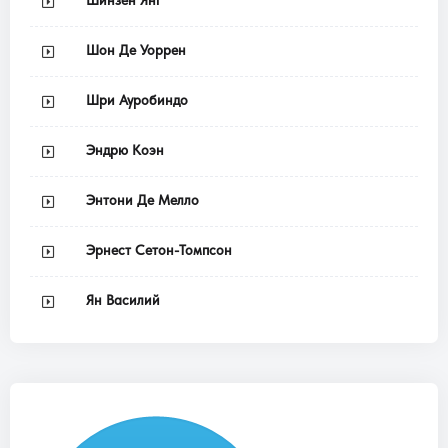
Шон Де Уоррен
Шри Ауробиндо
Эндрю Коэн
Энтони Де Мелло
Эрнест Сетон-Томпсон
Ян Василий