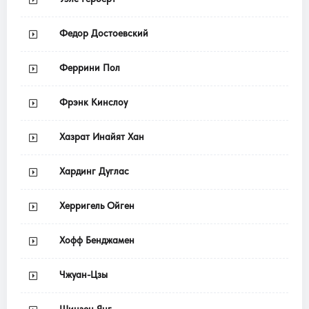
Федор Достоевский
Феррини Пол
Фрэнк Кинслоу
Хазрат Инайят Хан
Хардинг Дуглас
Херригель Ойген
Хофф Бенджамен
Чжуан-Цзы
Шинзен Янг