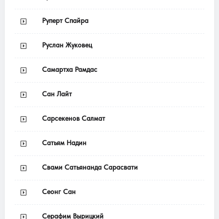
Руперт Спайра
Руслан Жуковец
Самартха Рамдас
Сан Лайт
Сарсекенов Салмат
Сатьям Надин
Свами Сатьянанда Сарасвати
Сеонг Сан
Серафим Вырицкий