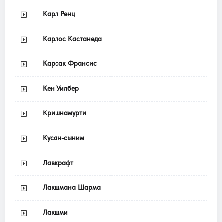
Карл Ренц
Карлос Кастанеда
Карсак Франсис
Кен Уилбер
Кришнамурти
Кусан-сыним
Лавкрафт
Лакшмана Шарма
Лакшми