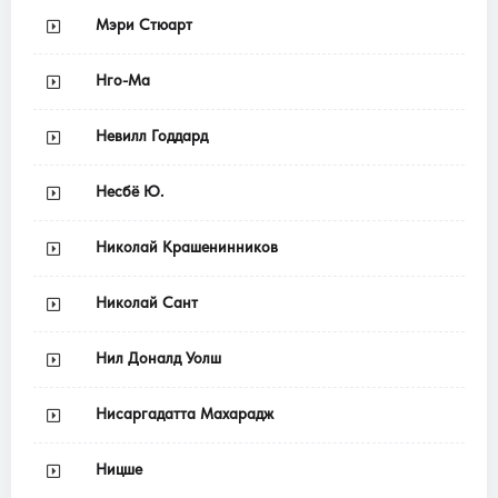
Мэри Стюарт
Нго-Ма
Невилл Годдард
Несбё Ю.
Николай Крашенинников
Николай Сант
Нил Доналд Уолш
Нисаргадатта Махарадж
Ницше