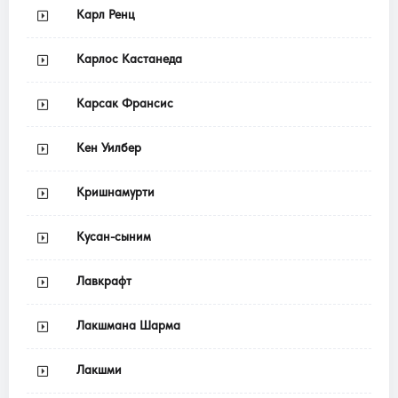
Карл Ренц
Карлос Кастанеда
Карсак Франсис
Кен Уилбер
Кришнамурти
Кусан-сыним
Лавкрафт
Лакшмана Шарма
Лакшми