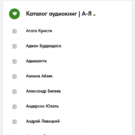
Каталог аудиокниг | А-Я
Агата Кристи
Аджан Буддхадаса
Адьяшанти
Азимов Айзек
Александр Беляев
Андерсон Юэлль
Андрей Левицкий