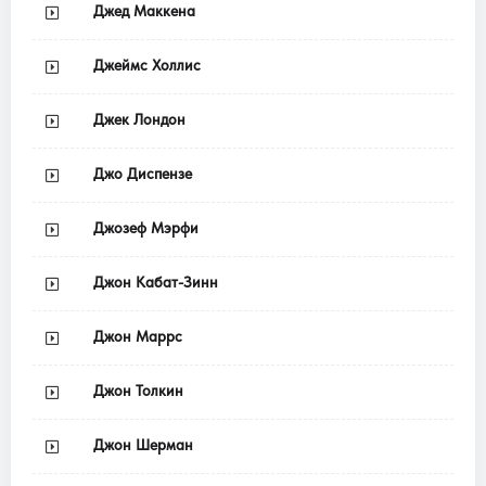
Джед Маккена
Джеймс Холлис
Джек Лондон
Джо Диспензе
Джозеф Мэрфи
Джон Кабат-Зинн
Джон Маррс
Джон Толкин
Джон Шерман