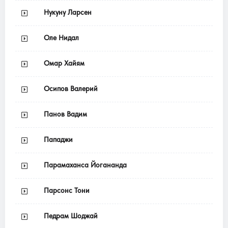
Нукуну Ларсен
Оле Нидал
Омар Хайям
Осипов Валерий
Панов Вадим
Пападжи
Парамаханса Йогананда
Парсонс Тони
Педрам Шоджай