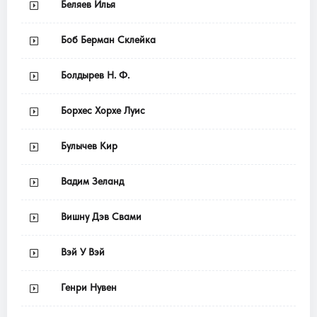
Беляев Илья
Боб Берман Склейка
Болдырев Н. Ф.
Борхес Хорхе Луис
Булычев Кир
Вадим Зеланд
Вишну Дэв Свами
Вэй У Вэй
Генри Нувен