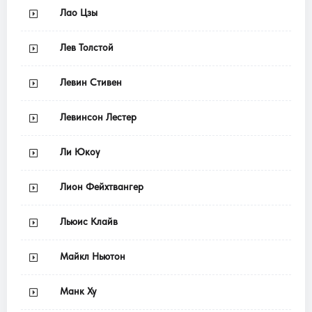
Лао Цзы
Лев Толстой
Левин Стивен
Левинсон Лестер
Ли Юкоу
Лион Фейхтвангер
Льюис Клайв
Майкл Ньютон
Манк Ху