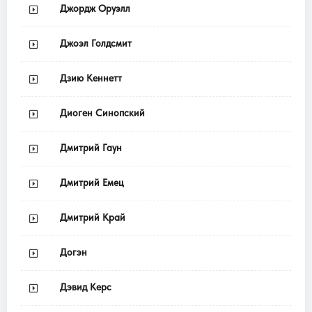
Джордж Оруэлл
Джоэл Голдсмит
Дзию Кеннетт
Диоген Синопский
Дмитрий Гаун
Дмитрий Емец
Дмитрий Край
Догэн
Дэвид Керс