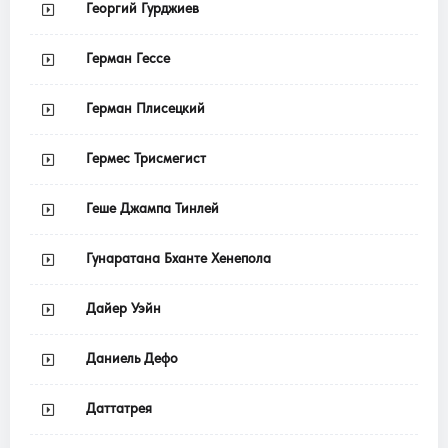
Георгий Гурджиев
Герман Гессе
Герман Плисецкий
Гермес Трисмегист
Геше Джампа Тинлей
Гунаратана Бханте Хенепола
Дайер Уэйн
Даниель Дефо
Даттатрея