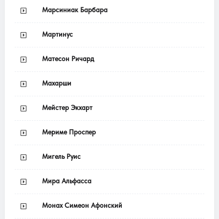
Марсиниак Барбара
Мартинус
Матесон Ричард
Махарши
Мейстер Экхарт
Мериме Проспер
Мигель Руис
Мира Альфасса
Монах Симеон Афонский