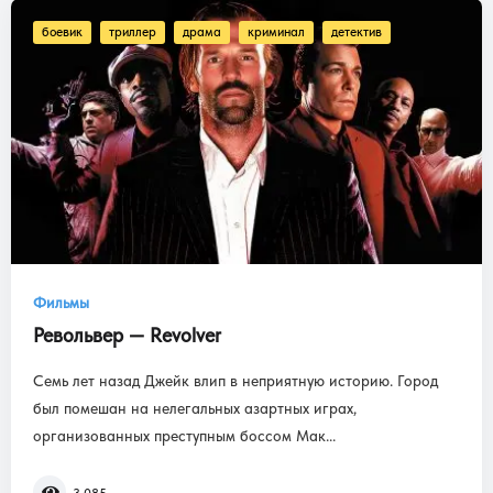
боевик
триллер
драма
криминал
детектив
Фильмы
Револьвер — Revolver
Семь лет назад Джейк влип в неприятную историю. Город
был помешан на нелегальных азартных играх,
организованных преступным боссом Мак...
3 085