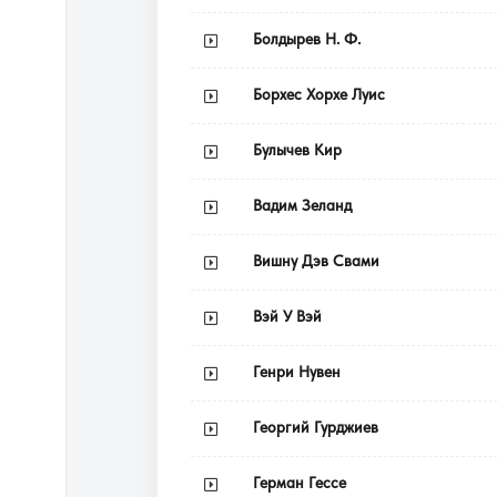
Болдырев Н. Ф.
Борхес Хорхе Луис
Булычев Кир
Вадим Зеланд
Вишну Дэв Свами
Вэй У Вэй
Генри Нувен
Георгий Гурджиев
Герман Гессе