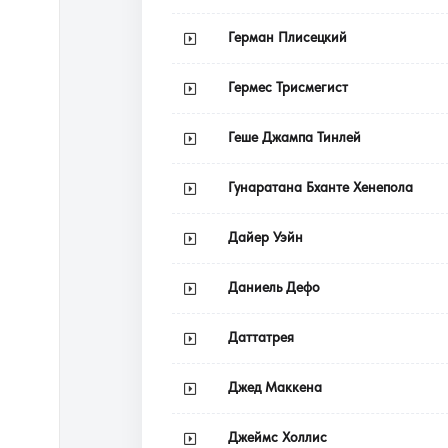
Герман Плисецкий
Гермес Трисмегист
Геше Джампа Тинлей
Гунаратана Бханте Хенепола
Дайер Уэйн
Даниель Дефо
Даттатрея
Джед Маккена
Джеймс Холлис