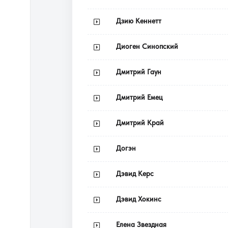
Дзию Кеннетт
Диоген Синопский
Дмитрий Гаун
Дмитрий Емец
Дмитрий Край
Догэн
Дэвид Керс
Дэвид Хокинс
Елена Звездная