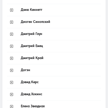
Дзию Кеннетт
Диоген Синопский
Дмитрий Гаун
Дмитрий Емец
Дмитрий Край
Догэн
Дэвид Керс
Дэвид Хокинс
Елена Звездная