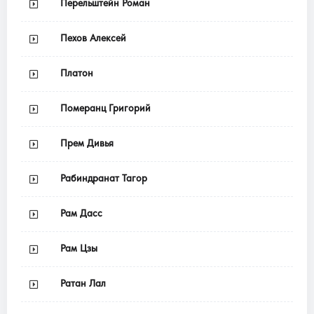
Перельштейн Роман
Пехов Алексей
Платон
Померанц Григорий
Прем Дивья
Рабиндранат Тагор
Рам Дасс
Рам Цзы
Ратан Лал