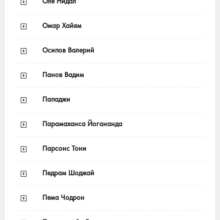
Оле Нидал
Омар Хайям
Осипов Валерий
Панов Вадим
Пападжи
Парамаханса Йогананда
Парсонс Тони
Педрам Шоджай
Пема Чодрон