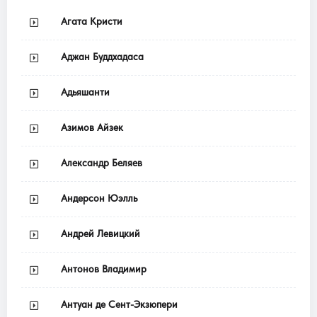
Агата Кристи
Аджан Буддхадаса
Адьяшанти
Азимов Айзек
Александр Беляев
Андерсон Юэлль
Андрей Левицкий
Антонов Владимир
Антуан де Сент-Экзюпери