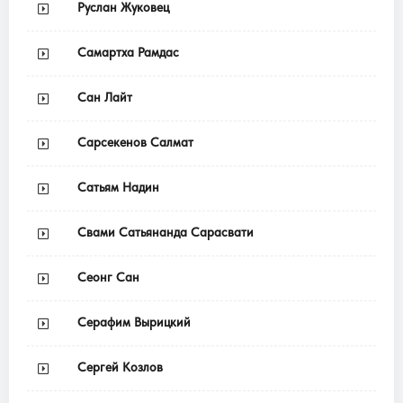
Руслан Жуковец
Самартха Рамдас
Сан Лайт
Сарсекенов Салмат
Сатьям Надин
Свами Сатьянанда Сарасвати
Сеонг Сан
Серафим Вырицкий
Сергей Козлов