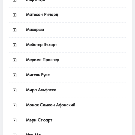
Матесон Ричард
Махарши
Мейстер Экхарт
Мериме Проспер
Мигель Руис
Мира Альфасса
Монах Симеон Афонский
Мэри Стюарт
Нго-Ма