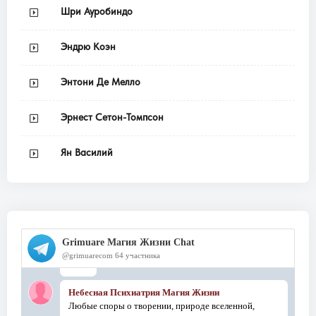
Шри Ауробиндо
Эндрю Коэн
Энтони Де Мелло
Эрнест Сетон-Томпсон
Ян Василий