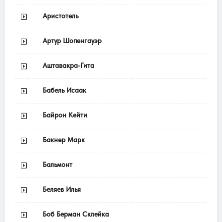
Аристотель
Артур Шопенгауэр
Аштавакра-Гита
Бабель Исаак
Байрон Кейти
Бакнер Марк
Бальмонт
Беляев Илья
Боб Берман Склейка