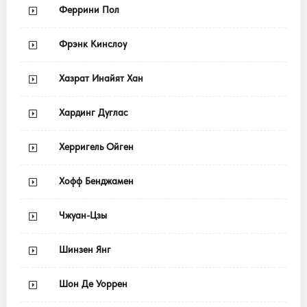
Феррини Пол
Фрэнк Кинслоу
Хазрат Инайят Хан
Хардинг Дуглас
Херригель Ойген
Хофф Бенджамен
Чжуан-Цзы
Шинзен Янг
Шон Де Уоррен