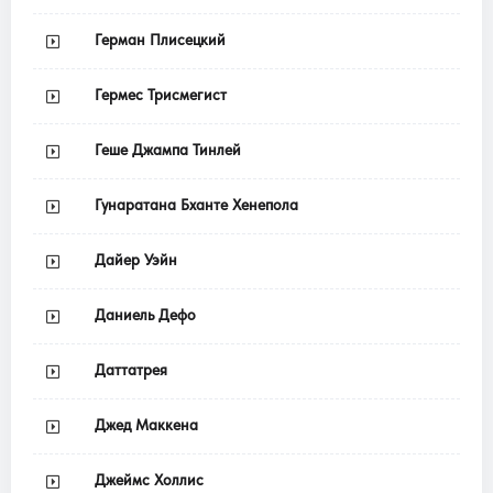
Герман Плисецкий
Гермес Трисмегист
Геше Джампа Тинлей
Гунаратана Бханте Хенепола
Дайер Уэйн
Даниель Дефо
Даттатрея
Джед Маккена
Джеймс Холлис