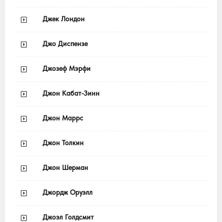
Джек Лондон
Джо Диспензе
Джозеф Мэрфи
Джон Кабат-Зинн
Джон Маррс
Джон Толкин
Джон Шерман
Джордж Оруэлл
Джоэл Голдсмит