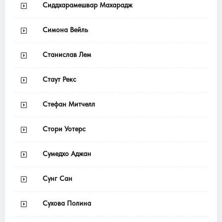
Сиддхарамешвар Махарадж
Симона Вейль
Станислав Лем
Стаут Рекс
Стефан Митчелл
Стори Уотерс
Сумедхо Аджан
Сунг Сан
Сухова Полина