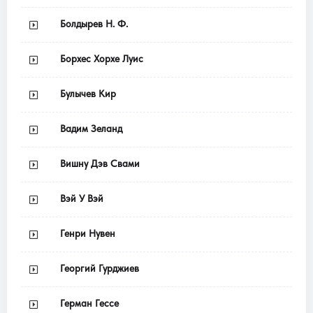
Болдырев Н. Ф.
Борхес Хорхе Луис
Булычев Кир
Вадим Зеланд
Вишну Дэв Свами
Вэй У Вэй
Генри Нувен
Георгий Гурджиев
Герман Гессе