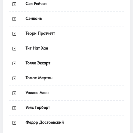
Сэл Рейчел
Сэнцань
Терри Пратчетт
Тит Нат Хан
Толле Экхарт
Томас Мертон
Уоллес Ален
Уэлс Герберт
Федор Достоевский