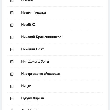
Невилл Годдард
Несбё Ю.
Николай Крашенинников
Николай Сант
Нил Доналд Уолш
Нисаргадатта Махарадж
Ницше
Нукуну Ларсен