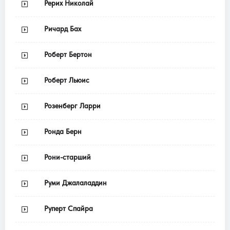
Рерих Николай
Ричард Бах
Роберт Бертон
Роберт Льюис
Розенберг Ларри
Ронда Берн
Рони-старший
Руми Джалаладдин
Руперт Спайра