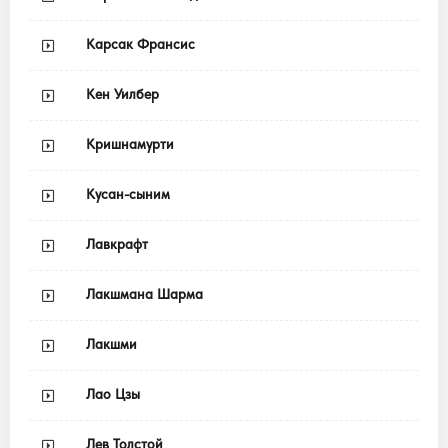
Карсак Франсис
Кен Уилбер
Кришнамурти
Кусан-сыним
Лавкрафт
Лакшмана Шарма
Лакшми
Лао Цзы
Лев Толстой