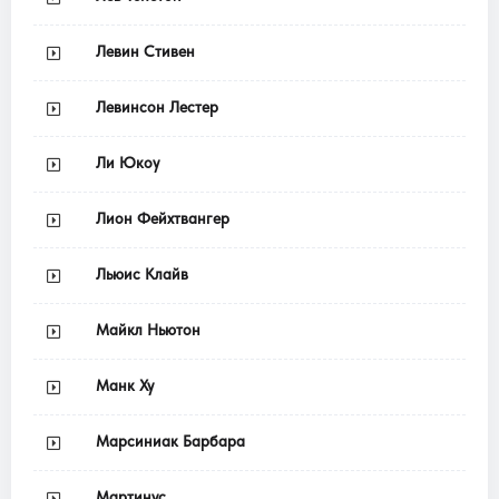
Левин Стивен
Левинсон Лестер
Ли Юкоу
Лион Фейхтвангер
Льюис Клайв
Майкл Ньютон
Манк Ху
Марсиниак Барбара
Мартинус