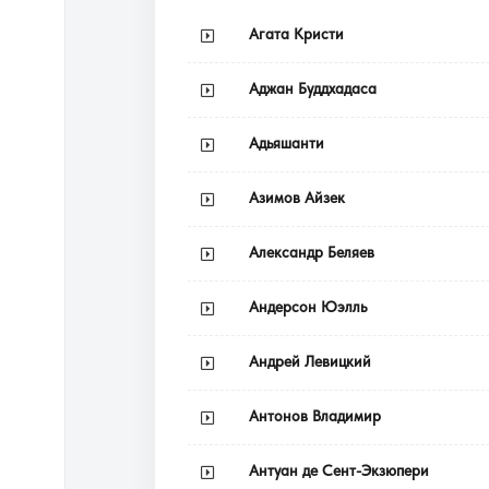
Агата Кристи
Аджан Буддхадаса
Адьяшанти
Азимов Айзек
Александр Беляев
Андерсон Юэлль
Андрей Левицкий
Антонов Владимир
Антуан де Сент-Экзюпери