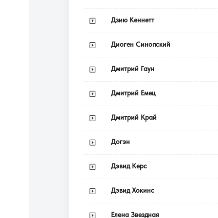
Дзию Кеннетт
Диоген Синопский
Дмитрий Гаун
Дмитрий Емец
Дмитрий Край
Догэн
Дэвид Керс
Дэвид Хокинс
Елена Звездная