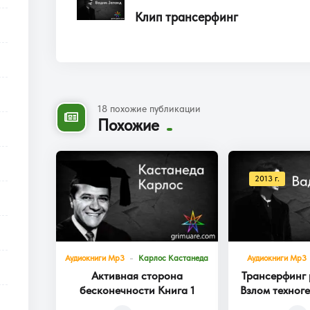
Клип трансерфинг
18 похожие публикации
Похожие
2013 г.
Аудиокниги Mp3
Карлос Кастанеда
Аудиокниги Mp3
Активная сторона
Трансерфинг 
бесконечности Книга 1
Взлом техног
Кни