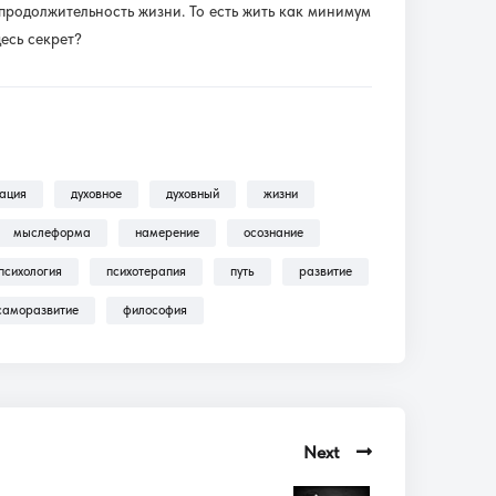
продолжительность жизни. То есть жить как минимум
десь секрет?
зация
духовное
духовный
жизни
мыслеформа
намерение
осознание
психология
психотерапия
путь
развитие
саморазвитие
философия
Next