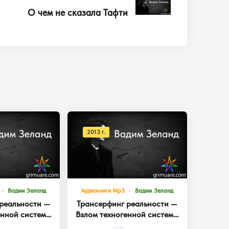
О чем не сказала Тафти
2013 г.
Вадим Зеланд
Аудиокниги Mp3
Вадим Зеланд
реальности —
Трансерфинг реальности —
енной системы
Взлом техногенной системы
га 3
Книга 2