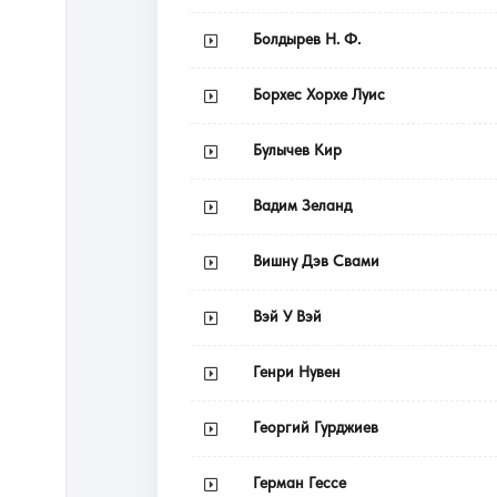
Болдырев Н. Ф.
Борхес Хорхе Луис
Булычев Кир
Вадим Зеланд
Вишну Дэв Свами
Вэй У Вэй
Генри Нувен
Георгий Гурджиев
Герман Гессе