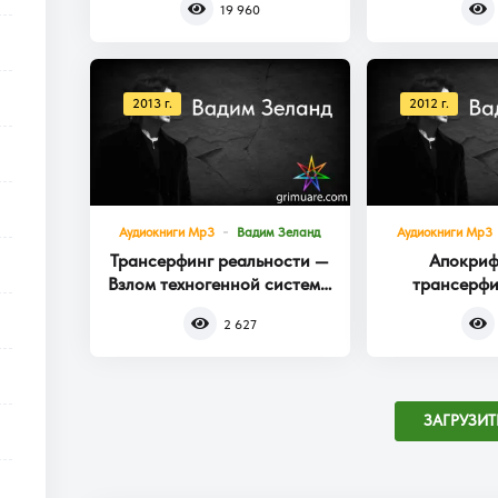
19 960
2013 г.
2012 г.
Аудиокниги Mp3
Вадим Зеланд
Аудиокниги Mp3
Трансерфинг реальности —
Апокриф
Взлом техногенной системы
трансерфи
Книга 1
2 627
ЗАГРУЗИТ