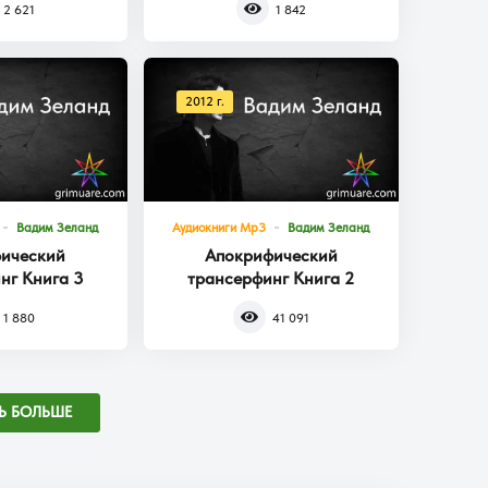
2 621
1 842
2012 г.
Вадим Зеланд
Аудиокниги Mp3
Вадим Зеланд
ический
Апокрифический
нг Книга 3
трансерфинг Книга 2
1 880
41 091
Ь БОЛЬШЕ