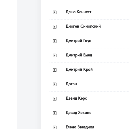
Дзию Кеннетт
Диоген Синопский
Дмитрий Гаун
Дмитрий Емец
Дмитрий Край
Догэн
Дэвид Керс
Дэвид Хокинс
Елена Звездная