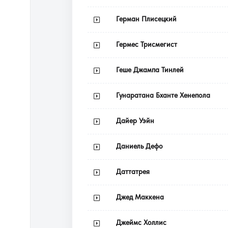
Герман Плисецкий
Гермес Трисмегист
Геше Джампа Тинлей
Гунаратана Бханте Хенепола
Дайер Уэйн
Даниель Дефо
Даттатрея
Джед Маккена
Джеймс Холлис