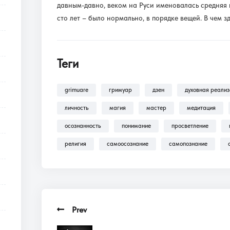
давным-давно, веком на Руси именовалась средняя 
сто лет – было нормально, в порядке вещей. В чем з
Теги
grimuare
гримуар
дзен
духовная реали
личность
магия
мастер
медитация
осознанность
понимание
просветление
религия
самоосознание
самопознание
Prev