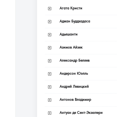
Агата Кристи
Аджан Буддхадаса
Адьяшанти
Азимов Айзек
Александр Беляев
Андерсон Юэлль
Андрей Левицкий
Антонов Владимир
Антуан де Сент-Экзюпери