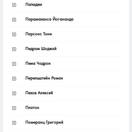
Пападжи
Парамаханса Йогананда
Парсонс Тони
Педрам Шоджай
Пема Чодрон
Перельштейн Роман
Пехов Алексей
Платон
Померанц Григорий