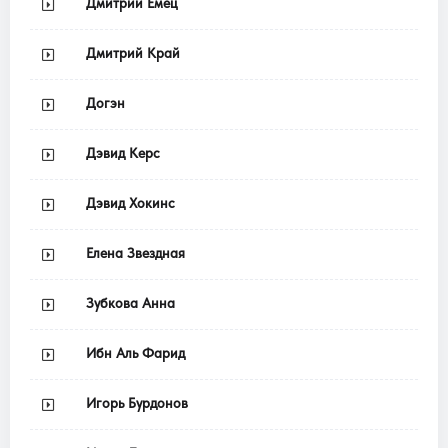
Дмитрий Емец
Дмитрий Край
Догэн
Дэвид Керс
Дэвид Хокинс
Елена Звездная
Зубкова Анна
Ибн Аль Фарид
Игорь Бурдонов