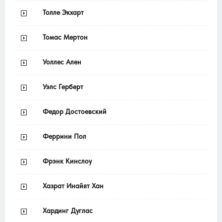
Толле Экхарт
Томас Мертон
Уоллес Ален
Уэлс Герберт
Федор Достоевский
Феррини Пол
Фрэнк Кинслоу
Хазрат Инайят Хан
Хардинг Дуглас