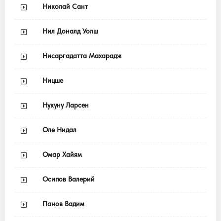
Николай Сант
Нил Доналд Уолш
Нисаргадатта Махарадж
Ницше
Нукуну Ларсен
Оле Нидал
Омар Хайям
Осипов Валерий
Панов Вадим