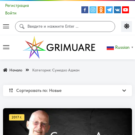
Регистрация
Войти
Russian
▼
Начало
Категория:
Сумедхо Аджан
Сортировать по: Новые
2017 г.