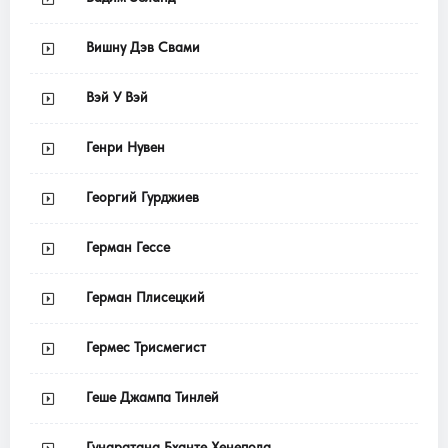
Вишну Дэв Свами
Вэй У Вэй
Генри Нувен
Георгий Гурджиев
Герман Гессе
Герман Плисецкий
Гермес Трисмегист
Геше Джампа Тинлей
Гунаратана Бханте Хенепола