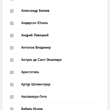
Александр Беляев
Андерсон Юэлль
Андрей Левицкий
Антонов Владимир
Антуан де Сент-Экзюпери
Аристотель
Артур Шопенгауэр
Аштавакра-Гита
Бабель Исаак