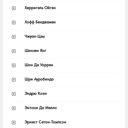
Херригель Ойген
Хофф Бенджамен
Чжуан-Цзы
Шинзен Янг
Шон Де Уоррен
Шри Ауробиндо
Эндрю Коэн
Энтони Де Мелло
Эрнест Сетон-Томпсон