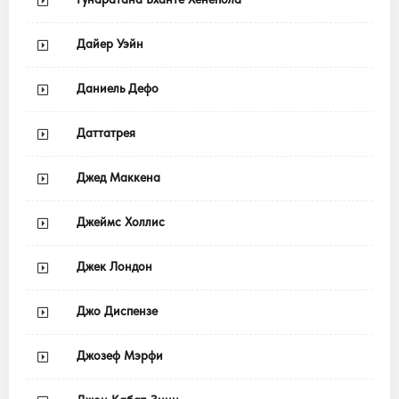
Дайер Уэйн
Даниель Дефо
Даттатрея
Джед Маккена
Джеймс Холлис
Джек Лондон
Джо Диспензе
Джозеф Мэрфи