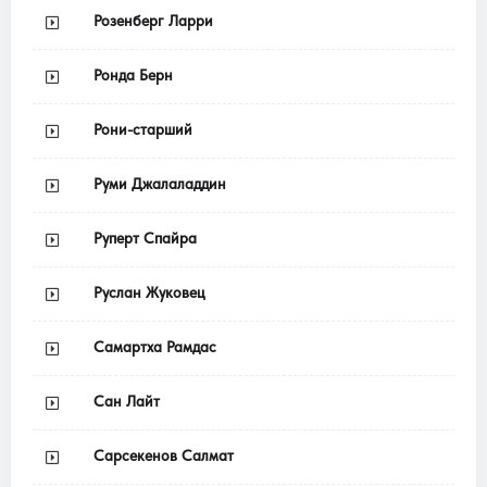
Розенберг Ларри
Ронда Берн
Рони-старший
Руми Джалаладдин
Руперт Спайра
Руслан Жуковец
Самартха Рамдас
Сан Лайт
Сарсекенов Салмат