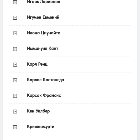
Игорь Ларионов
Игумен Евмений
Илона Циунайте
Иммануил Кант
Карл Ренц
Карлос Кастанеда
Карсак Франсис
Кен Уилбер
Кришнамурти