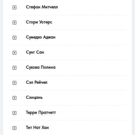
Стефан Митчелл
Стори Уотерс
Сумедхо Аджан
Сунг Сан
Сухова Полина
Сэл Рейчел
Сэнцань
Терри Пратчетт
Тит Нат Хан