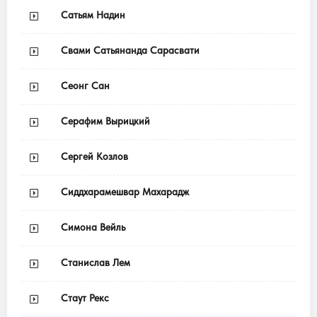
Сатьям Надин
Свами Сатьянанда Сарасвати
Сеонг Сан
Серафим Вырицкий
Сергей Козлов
Сиддхарамешвар Махарадж
Симона Вейль
Станислав Лем
Стаут Рекс