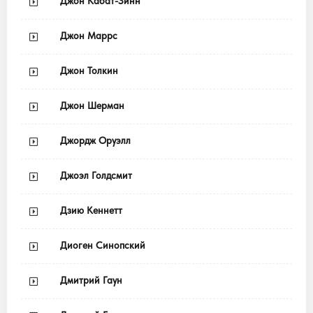
Джон Кабат-Зинн
Джон Маррс
Джон Толкин
Джон Шерман
Джордж Оруэлл
Джоэл Голдсмит
Дзию Кеннетт
Диоген Синопский
Дмитрий Гаун