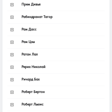
Прем Дивья
Рабиндранат Тагор
Рам Дасс
Рам Цзы
Ратан Лал
Рерих Николай
Ричард Бах
Роберт Бертон
Роберт Льюис