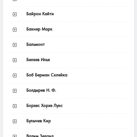
Байрон Кейти
Бакнер Марк
Бальмонт
Беляев Илья
Боб Берман Склейка
Болдырев Н. Ф.
Борхес Хорхе Луис
Булычев Кир
Вадим Зеланд