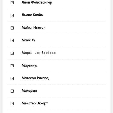
Лион Фейхтвангер
Льюис Клайв
Майкл Ньютон
Манк Ху
Марсиниак Барбара
Мартинус
Матесон Ричард
Махарши
Мейстер Экхарт