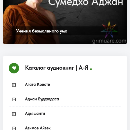
Учения безмолвного ума
Каталог аудиокниг | А-Я
Агата Кристи
Аджан Буддхадаса
Адьяшанти
Азимов Айзек