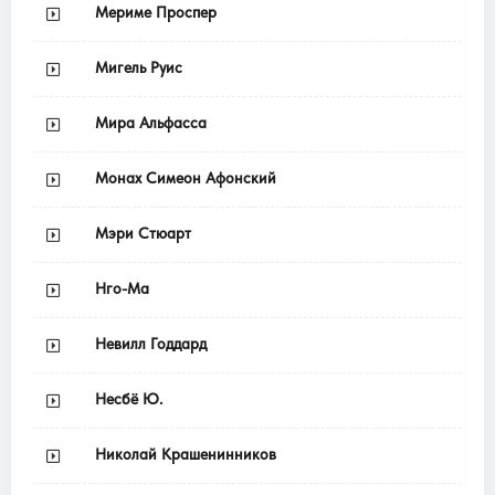
Мериме Проспер
Мигель Руис
Мира Альфасса
Монах Симеон Афонский
Мэри Стюарт
Нго-Ма
Невилл Годдард
Несбё Ю.
Николай Крашенинников