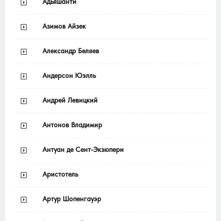
Адьяшанти
Азимов Айзек
Александр Беляев
Андерсон Юэлль
Андрей Левицкий
Антонов Владимир
Антуан де Сент-Экзюпери
Аристотель
Артур Шопенгауэр