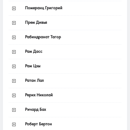
Померанц Григорий
Прем Дивья
Рабиндранат Тагор
Рам Дасс
Рам Цзы
Ратан Лал
Рерих Николай
Ричард Бах
Роберт Бертон