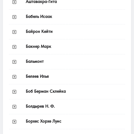
Аштавакра-Гита
Бабель Исаак
Байрон Кейти
Бакнер Марк
Бальмонт
Беляев Илья
Боб Берман Склейка
Болдырев Н. Ф.
Борхес Хорхе Луис