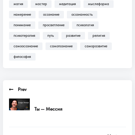
магия
мастер
медитация
мыслеформа
Трансляции, Аудиокниги .
намерение
осознание
осознанность
понимание
просветление
психология
психотерапия
путь
развитие
религия
самоосознание
самопознание
саморазвитие
философия
Prev
Ты — Мессия