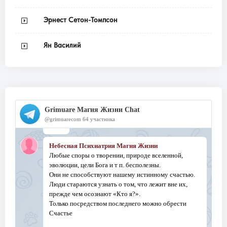
Эрнест Сетон-Томпсон
Ян Василий