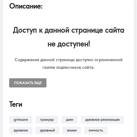
Описание:
Доступ к данной странице сайта
не доступен!
Содержание данной страницы доступно ограниченной
группе подписчиков сайта.
Чтобы снять ограничения, необходимо оформить подписку
“SUBSCRIPTION ONLINE LIBRARY GRIMUARE”
ПОКАЗАТЬ ЕЩЕ
Подписка на онлайн библиотеку GRIMUARE - МАГИЯ ЖИЗНИ.
Доступ к разделам сайта: Фильмы, трансляции, аудиокниги.
Теги
grimuare
гримуар
дзен
духовная реализация
В разделе
Помощь >
Как оформить
подписку?!
— находится пошаговая инструкция
духовное
духовный
жизни
личность
по оформлению подписки на разделы: Фильмы,