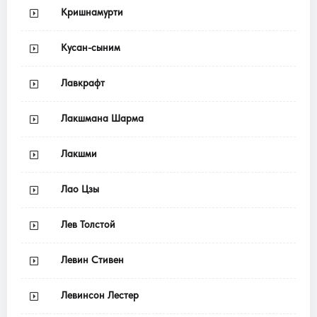
Кришнамурти
Кусан-сыним
Лавкрафт
Лакшмана Шарма
Лакшми
Лао Цзы
Лев Толстой
Левин Стивен
Левинсон Лестер