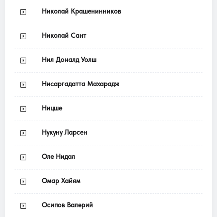
Николай Крашенинников
Николай Сант
Нил Доналд Уолш
Нисаргадатта Махарадж
Ницше
Нукуну Ларсен
Оле Нидал
Омар Хайям
Осипов Валерий