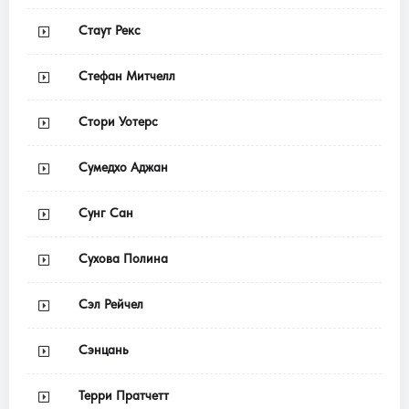
Стаут Рекс
Стефан Митчелл
Стори Уотерс
Сумедхо Аджан
Сунг Сан
Сухова Полина
Сэл Рейчел
Сэнцань
Терри Пратчетт