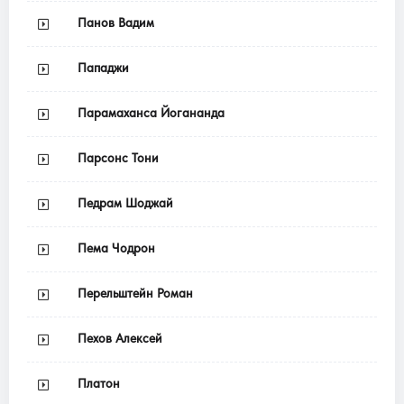
Панов Вадим
Пападжи
Парамаханса Йогананда
Парсонс Тони
Педрам Шоджай
Пема Чодрон
Перельштейн Роман
Пехов Алексей
Платон