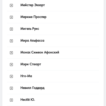
Мейстер Экхарт
Мериме Проспер
Мигель Руис
Мира Альфасса
Монах Симеон Афонский
Мэри Стюарт
Нго-Ма
Невилл Годдард
Несбё Ю.