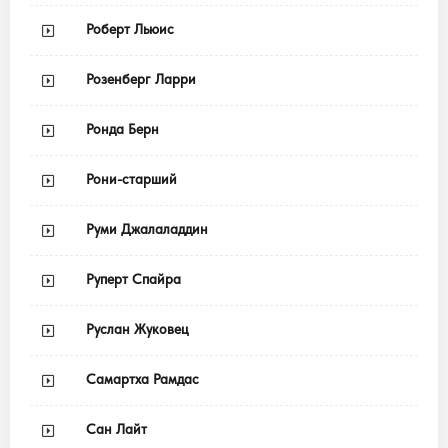
Роберт Льюис
Розенберг Ларри
Ронда Берн
Рони-старший
Руми Джалаладдин
Руперт Спайра
Руслан Жуковец
Самартха Рамдас
Сан Лайт