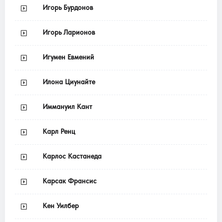
Игорь Бурдонов
Игорь Ларионов
Игумен Евмений
Илона Циунайте
Иммануил Кант
Карл Ренц
Карлос Кастанеда
Карсак Франсис
Кен Уилбер