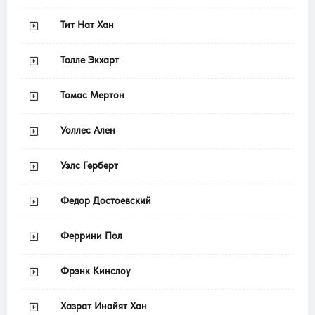
Тит Нат Хан
Толле Экхарт
Томас Мертон
Уоллес Ален
Уэлс Герберт
Федор Достоевский
Феррини Пол
Фрэнк Кинслоу
Хазрат Инайят Хан