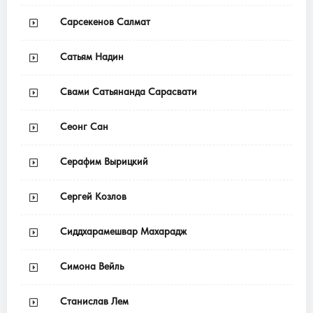
Сарсекенов Салмат
Сатьям Надин
Свами Сатьянанда Сарасвати
Сеонг Сан
Серафим Вырицкий
Сергей Козлов
Сиддхарамешвар Махарадж
Симона Вейль
Станислав Лем