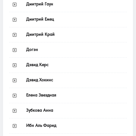
Дмитрий Гаун
Дмитрий Емец
Дмитрий Край
Догэн
Дэвид Керс
Дэвид Хокинс
Елена Звездная
Зубкова Анна
Ибн Аль Фарид