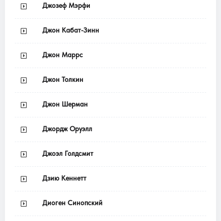
Джозеф Мэрфи
Джон Кабат-Зинн
Джон Маррс
Джон Толкин
Джон Шерман
Джордж Оруэлл
Джоэл Голдсмит
Дзию Кеннетт
Диоген Синопский