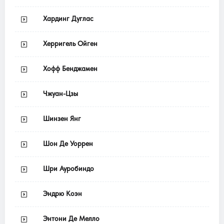
Хардинг Дуглас
Херригель Ойген
Хофф Бенджамен
Чжуан-Цзы
Шинзен Янг
Шон Де Уоррен
Шри Ауробиндо
Эндрю Коэн
Энтони Де Мелло