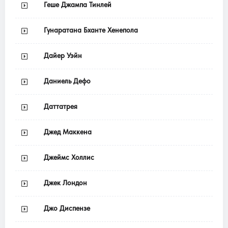
Геше Джампа Тинлей
Гунаратана Бханте Хенепола
Дайер Уэйн
Даниель Дефо
Даттатрея
Джед Маккена
Джеймс Холлис
Джек Лондон
Джо Диспензе