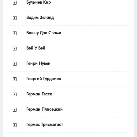
Булычев Кир
Вадим Зеланд
Вишну Дэв Свами
Вэй У Вэй
Генри Нувен
Георгий Гурджиев
Герман Гессе
Герман Плисецкий
Гермес Трисмегист