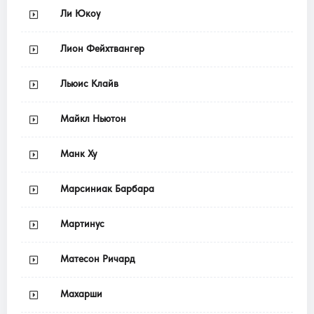
Ли Юкоу
Лион Фейхтвангер
Льюис Клайв
Майкл Ньютон
Манк Ху
Марсиниак Барбара
Мартинус
Матесон Ричард
Махарши