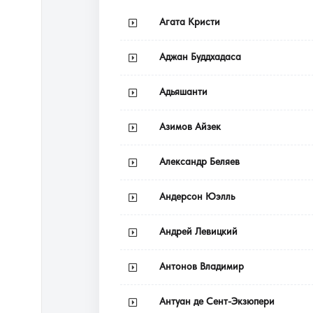
Агата Кристи
Аджан Буддхадаса
Адьяшанти
Азимов Айзек
Александр Беляев
Андерсон Юэлль
Андрей Левицкий
Антонов Владимир
Антуан де Сент-Экзюпери