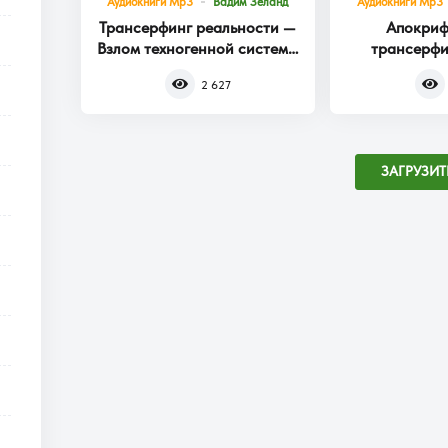
Аудиокниги Mp3
Вадим Зеланд
Аудиокниги Mp3
Трансерфинг реальности —
Апокриф
Взлом техногенной системы
трансерфи
Книга 1
2 627
ЗАГРУЗИТ