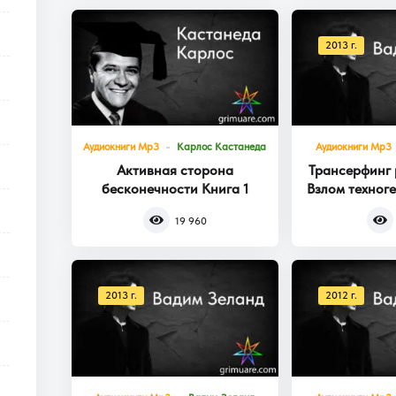
2013 г.
Аудиокниги Mp3
Карлос Кастанеда
Аудиокниги Mp3
Активная сторона
Трансерфинг 
бесконечности Книга 1
Взлом техног
Кни
19 960
2013 г.
2012 г.