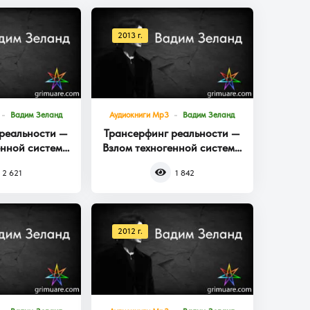
2013 г.
Вадим Зеланд
Аудиокниги Mp3
Вадим Зеланд
реальности —
Трансерфинг реальности —
енной системы
Взлом техногенной системы
га 3
Книга 2
2 621
1 842
2012 г.