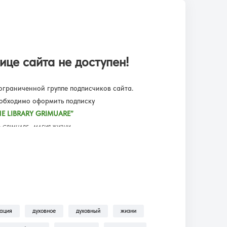
ице сайта не доступен!
граниченной группе подписчиков сайта.
еобходимо оформить подписку
E LIBRARY GRIMUARE”
еку GRIMUARE - МАГИЯ ЖИЗНИ.
ьмы, трансляции, аудиокниги.
одписку?!
— находится пошаговая инструкция по
ильмы, Трансляции, Аудиокниги .
зация
духовное
духовный
жизни