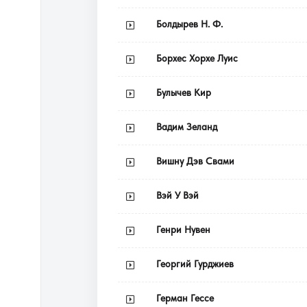
Болдырев Н. Ф.
Борхес Хорхе Луис
Булычев Кир
Вадим Зеланд
Вишну Дэв Свами
Вэй У Вэй
Генри Нувен
Георгий Гурджиев
Герман Гессе