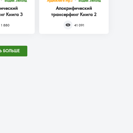
Вадим Зеланд
Аудиокниги Mp3
Вадим Зеланд
ический
Апокрифический
нг Книга 3
трансерфинг Книга 2
1 880
41 091
Ь БОЛЬШЕ