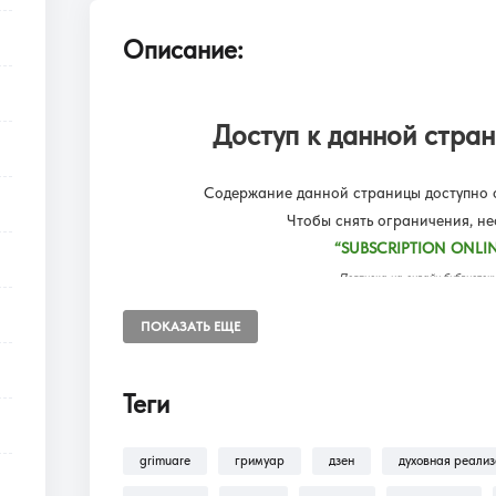
Описание:
Доступ к данной стран
Содержание данной страницы доступно о
Чтобы снять ограничения, н
“SUBSCRIPTION ONLIN
Подписка на онлайн библиот
Доступ к разделам сайта: Фил
ПОКАЗАТЬ ЕЩЕ
Теги
В разделе
Помощь >
Как оформить п
оформлению подписки на разделы: Ф
grimuare
гримуар
дзен
духовная реали