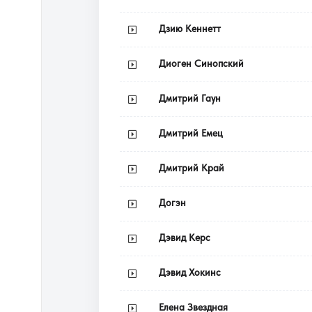
Дзию Кеннетт
Диоген Синопский
Дмитрий Гаун
Дмитрий Емец
Дмитрий Край
Догэн
Дэвид Керс
Дэвид Хокинс
Елена Звездная