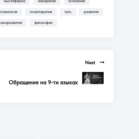
мыслеформа
намерение
осознание
психология
психотерапия
путь
развитие
саморазвитие
философия
Next
Обращение на 9-ти языках