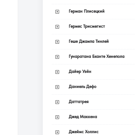
Герман Плисецкий
Гермес Трисмегист
Геше Джампа Тинлей
Гунаратана Бханте Хенепола
Дайер Уэйн
Даниель Дефо
Даттатрея
Джед Маккена
Джеймс Холлис