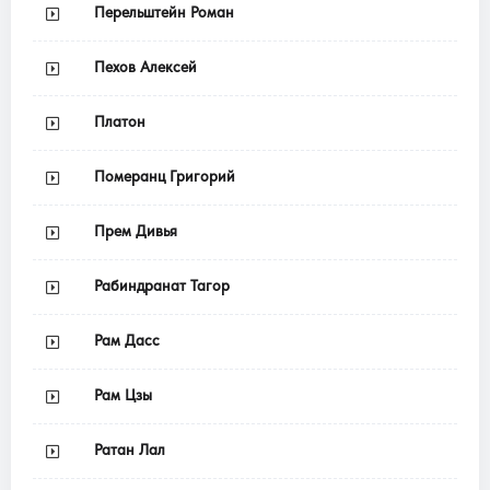
Перельштейн Роман
Пехов Алексей
Платон
Померанц Григорий
Прем Дивья
Рабиндранат Тагор
Рам Дасс
Рам Цзы
Ратан Лал