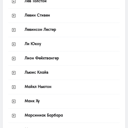
Лев Толстой
Левин Стивен
Левинсон Лестер
Ли Юкоу
Лион Фейхтвангер
Льюис Клайв
Майкл Ньютон
Манк Ху
Марсиниак Барбара