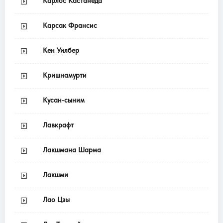
Карлос Кастанеда
Карсак Франсис
Кен Уилбер
Кришнамурти
Кусан-сыним
Лавкрафт
Лакшмана Шарма
Лакшми
Лао Цзы