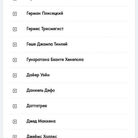
Герман Плисецкий
Гермес Трисмегист
Геше Джампа Тинлей
Гунаратана Бханте Хенепола
Дайер Уэйн
Даниель Дефо
Даттатрея
Джед Маккена
Джеймс Холлис