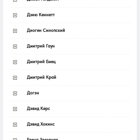
Дзию Кеннетт
Диоген Синопский
Дмитрий Гаун
Дмитрий Емец
Дмитрий Край
Догэн
Дэвид Керс
Дэвид Хокинс
Елена Звездная