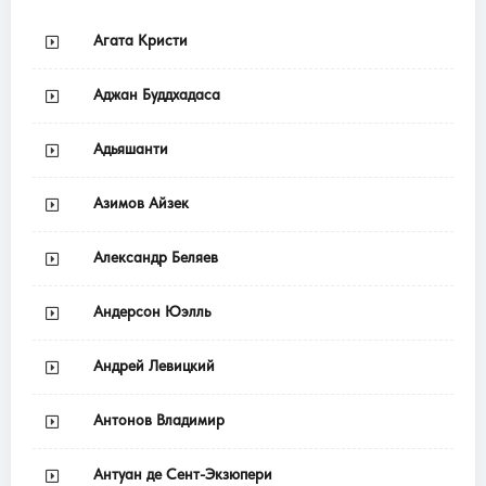
Агата Кристи
Аджан Буддхадаса
Адьяшанти
Азимов Айзек
Александр Беляев
Андерсон Юэлль
Андрей Левицкий
Антонов Владимир
Антуан де Сент-Экзюпери