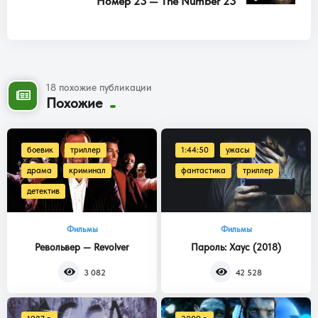
Номер 23 — The Number 23
18 похожие публикации
Похожие
боевик
триллер
1:44:50
ужасы
драма
криминал
фантастика
триллер
детектив
Фильмы
Фильмы
Револьвер — Revolver
Пароль: Хаус (2018)
3 082
42 528