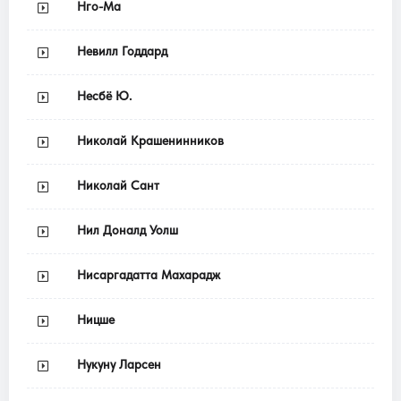
Нго-Ма
Невилл Годдард
Несбё Ю.
Николай Крашенинников
Николай Сант
Нил Доналд Уолш
Нисаргадатта Махарадж
Ницше
Нукуну Ларсен