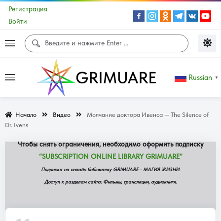
Регистрация
Войти
Доступ к данной странице сайта не
Russian
▼
доступен!
Начало
Видео
Молчание доктора Ивенса — The Silence of
Содержание данной страницы доступно ограниченной группе
Dr. Ivens
подписчиков сайта.
Чтобы снять ограничения, необходимо оформить подписку
“SUBSCRIPTION ONLINE LIBRARY GRIMUARE”
Подписка на онлайн библиотеку GRIMUARE - МАГИЯ ЖИЗНИ.
Доступ к разделам сайта: Фильмы, трансляции, аудиокниги.