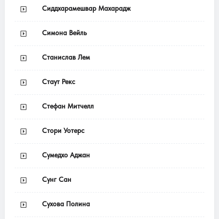
Сиддхарамешвар Махарадж
Симона Вейль
Станислав Лем
Стаут Рекс
Стефан Митчелл
Стори Уотерс
Сумедхо Аджан
Сунг Сан
Сухова Полина