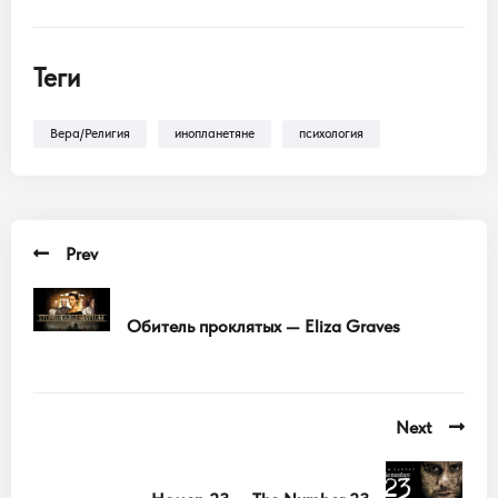
Теги
Вера/Религия
инопланетяне
психология
Prev
Обитель проклятых — Eliza Graves
Next