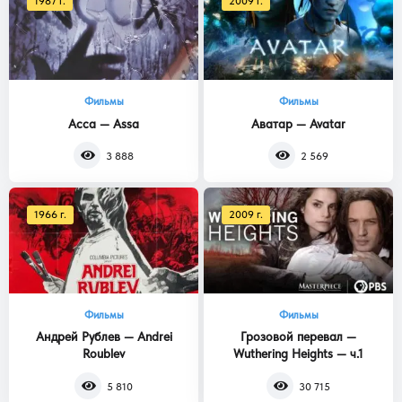
1987 г.
2009 г.
Фильмы
Фильмы
Асса — Assa
Аватар — Avatar
3 888
2 569
1966 г.
2009 г.
Фильмы
Фильмы
Андрей Рублев — Andrei
Грозовой перевал —
Roublev
Wuthering Heights — ч.1
5 810
30 715