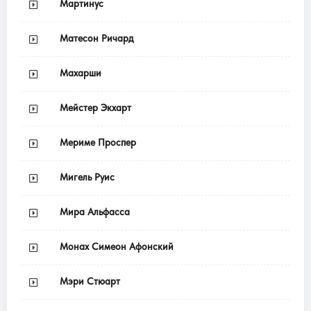
Мартинус
Матесон Ричард
Махарши
Мейстер Экхарт
Мериме Проспер
Мигель Руис
Мира Альфасса
Монах Симеон Афонский
Мэри Стюарт