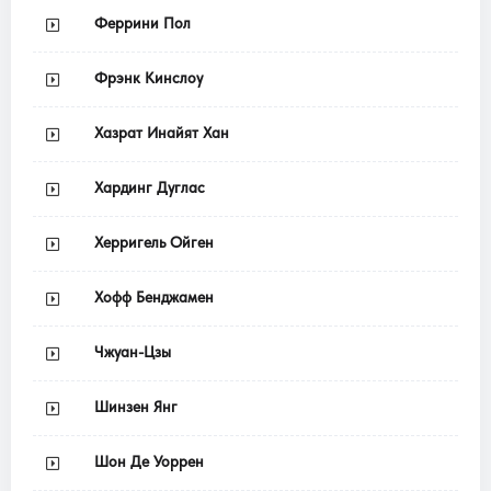
Феррини Пол
Фрэнк Кинслоу
Хазрат Инайят Хан
Хардинг Дуглас
Херригель Ойген
Хофф Бенджамен
Чжуан-Цзы
Шинзен Янг
Шон Де Уоррен