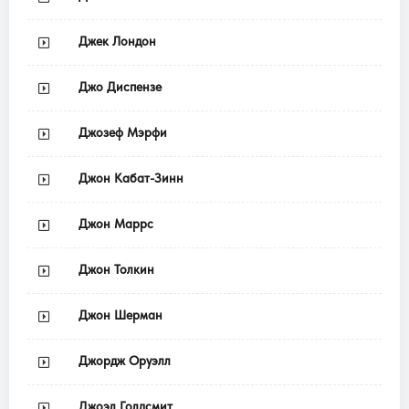
Джек Лондон
Джо Диспензе
Джозеф Мэрфи
Джон Кабат-Зинн
Джон Маррс
Джон Толкин
Джон Шерман
Джордж Оруэлл
Джоэл Голдсмит