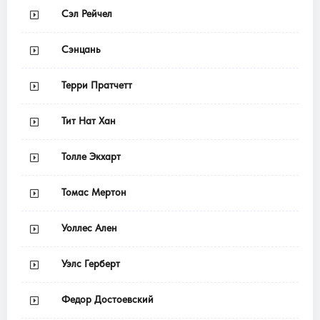
Сэл Рейчел
Сэнцань
Терри Пратчетт
Тит Нат Хан
Толле Экхарт
Томас Мертон
Уоллес Ален
Уэлс Герберт
Федор Достоевский