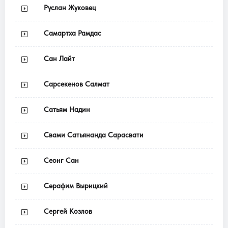
Руслан Жуковец
Самартха Рамдас
Сан Лайт
Сарсекенов Салмат
Сатьям Надин
Свами Сатьянанда Сарасвати
Сеонг Сан
Серафим Вырицкий
Сергей Козлов