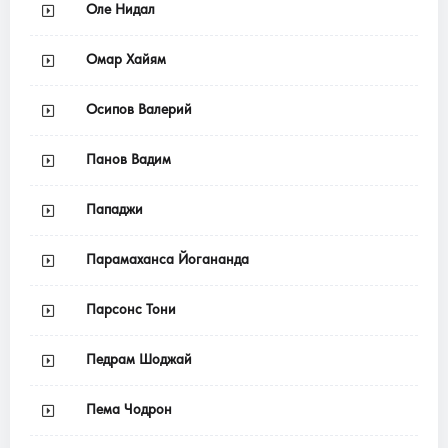
Оле Нидал
Омар Хайям
Осипов Валерий
Панов Вадим
Пападжи
Парамаханса Йогананда
Парсонс Тони
Педрам Шоджай
Пема Чодрон