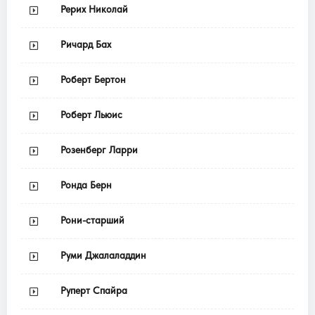
Рерих Николай
Ричард Бах
Роберт Бертон
Роберт Льюис
Розенберг Ларри
Ронда Берн
Рони-старший
Руми Джалаладдин
Руперт Спайра