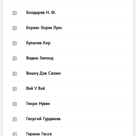
Болдырев Н. Ф.
Борхес Хорхе Луис
Булычев Кир
Вадим Зеланд
Вишну Дэв Свами
Вэй У Вэй
Генри Нувен
Георгий Гурджиев
Герман Гессе