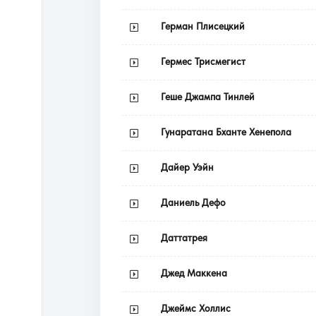
Герман Плисецкий
Гермес Трисмегист
Геше Джампа Тинлей
Гунаратана Бханте Хенепола
Дайер Уэйн
Даниель Дефо
Даттатрея
Джед Маккена
Джеймс Холлис