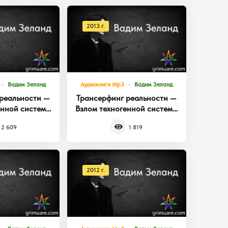
2013 г.
Вадим Зеланд
Аудиокниги Mp3
Вадим Зеланд
реальности —
Трансерфинг реальности —
енной системы
Взлом техногенной системы
га 3
Книга 2
2 609
1 819
2012 г.