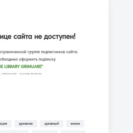
ице сайта не доступен!
граниченной группе подписчиков сайта.
еобходимо оформить подписку
E LIBRARY GRIMUARE”
еку GRIMUARE - МАГИЯ ЖИЗНИ.
ьмы, трансляции, аудиокниги.
одписку?!
— находится пошаговая инструкция по
ильмы, Трансляции, Аудиокниги .
зация
духовное
духовный
жизни