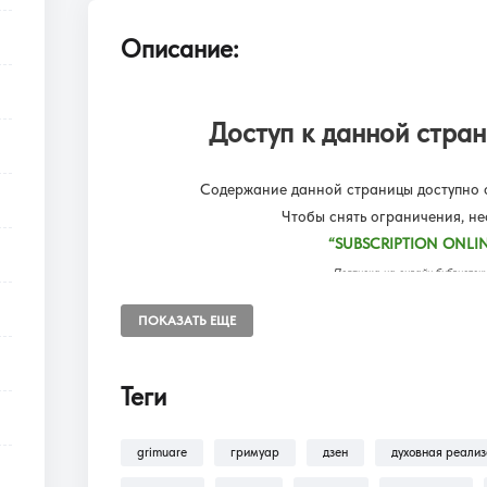
Описание:
Доступ к данной стран
Содержание данной страницы доступно о
Чтобы снять ограничения, н
“SUBSCRIPTION ONLIN
Подписка на онлайн библиот
Доступ к разделам сайта: Фил
ПОКАЗАТЬ ЕЩЕ
Теги
В разделе
Помощь >
Как оформить п
оформлению подписки на разделы: Ф
grimuare
гримуар
дзен
духовная реали