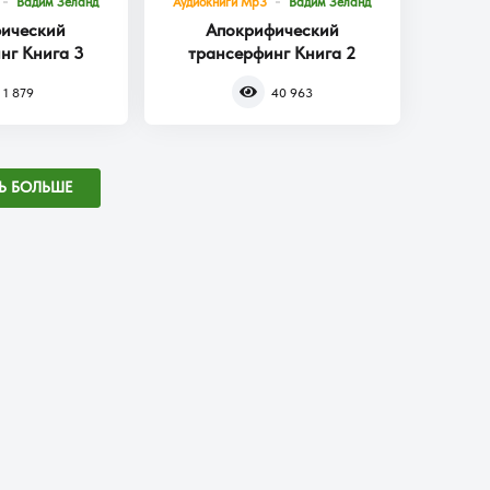
Вадим Зеланд
Аудиокниги Mp3
Вадим Зеланд
ический
Апокрифический
нг Книга 3
трансерфинг Книга 2
1 879
40 963
Ь БОЛЬШЕ