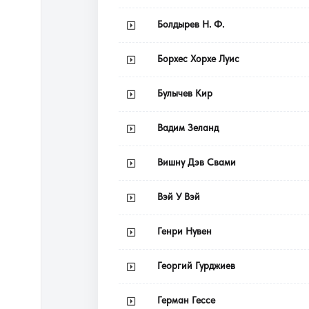
Болдырев Н. Ф.
Борхес Хорхе Луис
Булычев Кир
Вадим Зеланд
Вишну Дэв Свами
Вэй У Вэй
Генри Нувен
Георгий Гурджиев
Герман Гессе