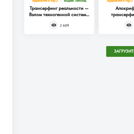
Аудиокниги Mp3
Вадим Зеланд
Аудиокниги Mp3
Трансерфинг реальности —
Апокриф
Взлом техногенной системы
трансерфи
Книга 1
2 609
ЗАГРУЗИТ