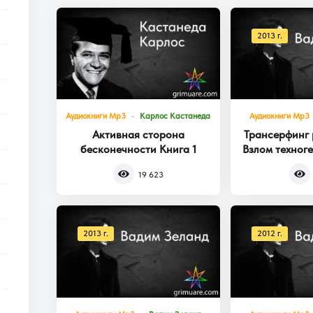
2013 г.
Аудиокниги Mp3
Карлос Кастанеда
Аудиокниги Mp3
Активная сторона
Трансерфинг 
бесконечности Книга 1
Взлом техног
Кни
19 623
2013 г.
2012 г.