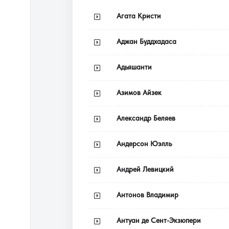
Агата Кристи
Аджан Буддхадаса
Адьяшанти
Азимов Айзек
Александр Беляев
Андерсон Юэлль
Андрей Левицкий
Антонов Владимир
Антуан де Сент-Экзюпери