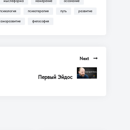
мыслеформа
намерение
осознание
психология
психотерапия
путь
развитие
саморазвитие
философия
Next
Первый Эйдос