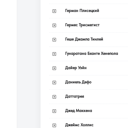
Герман Плисецкий
Гермес Трисмегист
Геше Джампа Тинлей
Гунаратана Бханте Хенепола
Дайер Уэйн
Даниель Дефо
Даттатрея
Джед Маккена
Джеймс Холлис