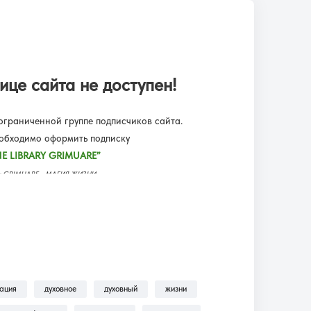
ице сайта не доступен!
граниченной группе подписчиков сайта.
еобходимо оформить подписку
E LIBRARY GRIMUARE”
еку GRIMUARE - МАГИЯ ЖИЗНИ.
ьмы, трансляции, аудиокниги.
одписку?!
— находится пошаговая инструкция по
ильмы, Трансляции, Аудиокниги .
зация
духовное
духовный
жизни