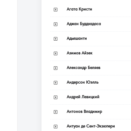
Агата Кристи
Аджан Буддхадаса
Адьяшанти
Азимов Айзек
Александр Беляев
Андерсон Юэлль
Андрей Левицкий
Антонов Владимир
Антуан де Сент-Экзюпери