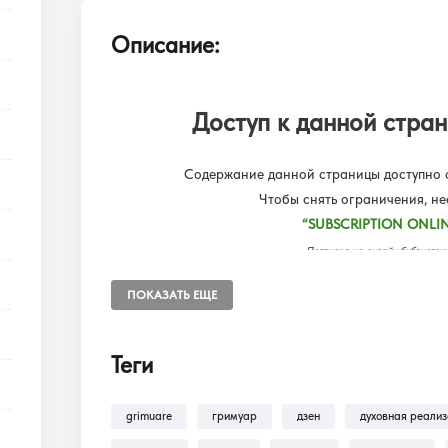
Описание:
Доступ к данной стран
Содержание данной страницы доступно о
Чтобы снять ограничения, н
“SUBSCRIPTION ONLIN
Подписка на онлайн библиот
Доступ к разделам сайта: Фил
ПОКАЗАТЬ ЕЩЕ
Теги
В разделе
Помощь >
Как оформить п
оформлению подписки на разделы: Ф
grimuare
гримуар
дзен
духовная реали