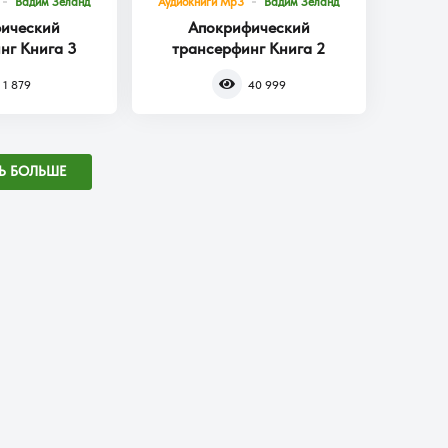
Вадим Зеланд
Аудиокниги Mp3
Вадим Зеланд
ический
Апокрифический
нг Книга 3
трансерфинг Книга 2
1 879
40 999
Ь БОЛЬШЕ