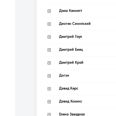
Дзию Кеннетт
Диоген Синопский
Дмитрий Гаун
Дмитрий Емец
Дмитрий Край
Догэн
Дэвид Керс
Дэвид Хокинс
Елена Звездная