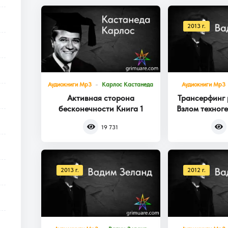
2013 г.
Аудиокниги Mp3
Карлос Кастанеда
Аудиокниги Mp3
Активная сторона
Трансерфинг 
бесконечности Книга 1
Взлом техног
Кни
19 731
2013 г.
2012 г.