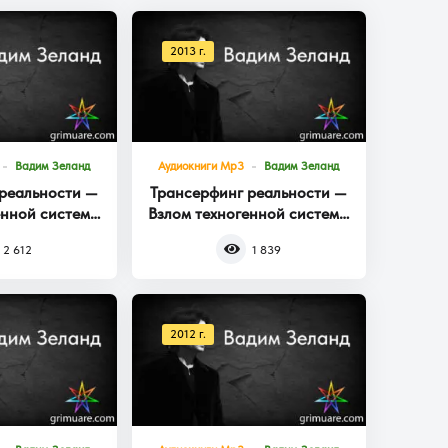
2013 г.
Вадим Зеланд
Аудиокниги Mp3
Вадим Зеланд
реальности —
Трансерфинг реальности —
енной системы
Взлом техногенной системы
га 3
Книга 2
2 612
1 839
2012 г.