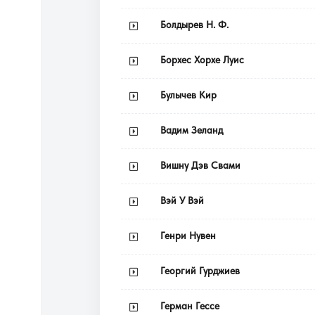
Болдырев Н. Ф.
Борхес Хорхе Луис
Булычев Кир
Вадим Зеланд
Вишну Дэв Свами
Вэй У Вэй
Генри Нувен
Георгий Гурджиев
Герман Гессе