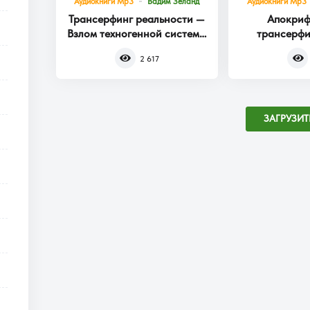
Аудиокниги Mp3
Вадим Зеланд
Аудиокниги Mp3
Трансерфинг реальности —
Апокриф
Взлом техногенной системы
трансерфи
Книга 1
2 617
ЗАГРУЗИТ