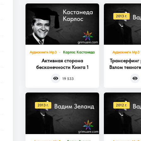
2013 г.
Аудиокниги Mp3
Карлос Кастанеда
Аудиокниги Mp3
Активная сторона
Трансерфинг 
бесконечности Книга 1
Взлом техног
Кни
19 533
2013 г.
2012 г.