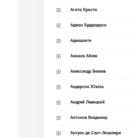
Агата Кристи
Аджан Буддхадаса
Адьяшанти
Азимов Айзек
Александр Беляев
Андерсон Юэлль
Андрей Левицкий
Антонов Владимир
Антуан де Сент-Экзюпери