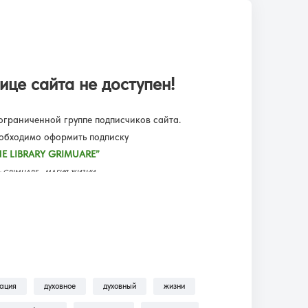
ице сайта не доступен!
граниченной группе подписчиков сайта.
еобходимо оформить подписку
E LIBRARY GRIMUARE”
еку GRIMUARE - МАГИЯ ЖИЗНИ.
ьмы, трансляции, аудиокниги.
одписку?!
— находится пошаговая инструкция по
ильмы, Трансляции, Аудиокниги .
зация
духовное
духовный
жизни