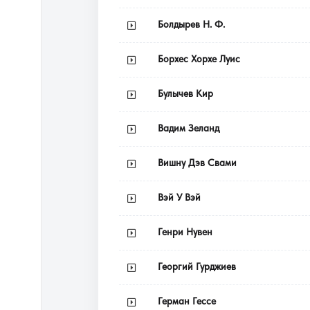
Болдырев Н. Ф.
Борхес Хорхе Луис
Булычев Кир
Вадим Зеланд
Вишну Дэв Свами
Вэй У Вэй
Генри Нувен
Георгий Гурджиев
Герман Гессе