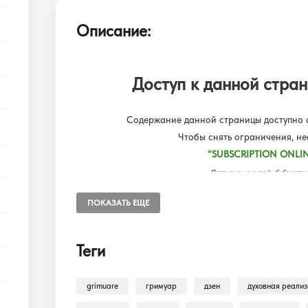
Описание:
Доступ к данной стран
Содержание данной страницы доступно о
Чтобы снять ограничения, н
“SUBSCRIPTION ONLIN
Подписка на онлайн библиот
Доступ к разделам сайта: Фил
ПОКАЗАТЬ ЕЩЕ
Теги
В разделе
Помощь >
Как оформить п
оформлению подписки на разделы: Ф
grimuare
гримуар
дзен
духовная реали