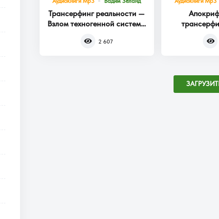
Аудиокниги Mp3
Вадим Зеланд
Аудиокниги Mp3
Трансерфинг реальности —
Апокриф
Взлом техногенной системы
трансерфи
Книга 1
2 607
ЗАГРУЗИТ