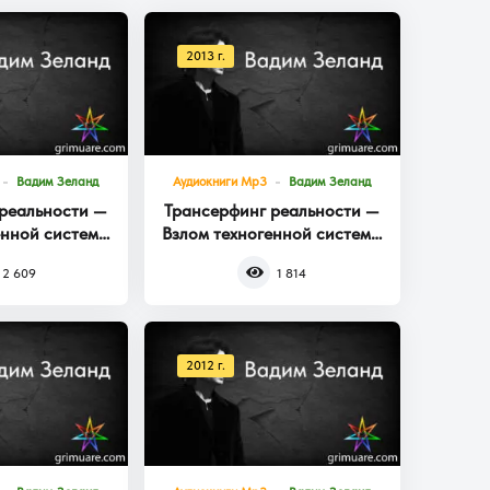
2013 г.
Вадим Зеланд
Аудиокниги Mp3
Вадим Зеланд
реальности —
Трансерфинг реальности —
енной системы
Взлом техногенной системы
га 3
Книга 2
2 609
1 814
2012 г.