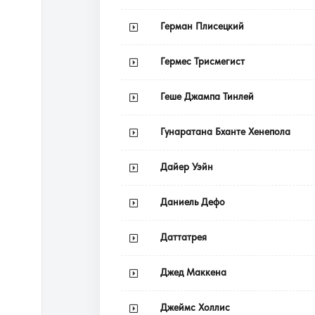
Герман Плисецкий
Гермес Трисмегист
Геше Джампа Тинлей
Гунаратана Бханте Хенепола
Дайер Уэйн
Даниель Дефо
Даттатрея
Джед Маккена
Джеймс Холлис