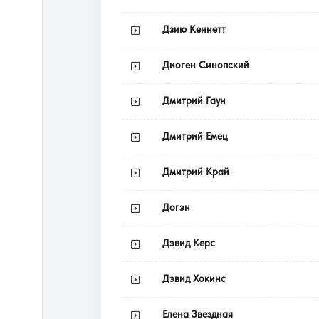
Дзию Кеннетт
Диоген Синопский
Дмитрий Гаун
Дмитрий Емец
Дмитрий Край
Догэн
Дэвид Керс
Дэвид Хокинс
Елена Звездная