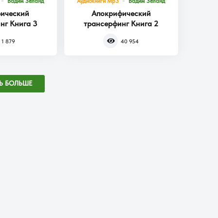
Вадим Зеланд
Аудиокниги Mp3
Вадим Зеланд
ический
Апокрифический
нг Книга 3
трансерфинг Книга 2
1 879
40 954
Ь БОЛЬШЕ