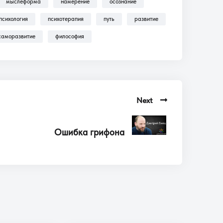
мыслеформа
намерение
осознание
психология
психотерапия
путь
развитие
саморазвитие
философия
Next
Ошибка грифона