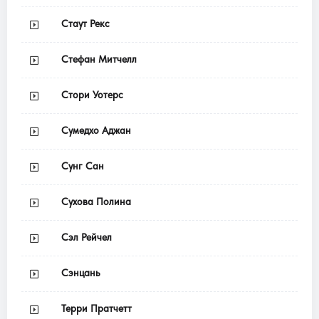
Стаут Рекс
Стефан Митчелл
Стори Уотерс
Сумедхо Аджан
Сунг Сан
Сухова Полина
Сэл Рейчел
Сэнцань
Терри Пратчетт