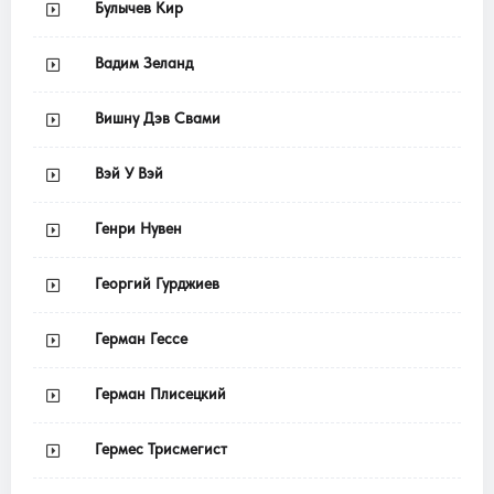
Булычев Кир
Вадим Зеланд
Вишну Дэв Свами
Вэй У Вэй
Генри Нувен
Георгий Гурджиев
Герман Гессе
Герман Плисецкий
Гермес Трисмегист