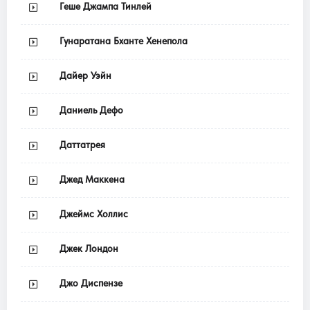
Геше Джампа Тинлей
Гунаратана Бханте Хенепола
Дайер Уэйн
Даниель Дефо
Даттатрея
Джед Маккена
Джеймс Холлис
Джек Лондон
Джо Диспензе