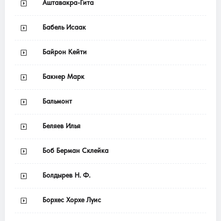
Аштавакра-Гита
Бабель Исаак
Байрон Кейти
Бакнер Марк
Бальмонт
Беляев Илья
Боб Берман Склейка
Болдырев Н. Ф.
Борхес Хорхе Луис