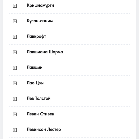
Кришнамурти
Кусан-сыним
Лавкрафт
Лакшмана Шарма
Лакшми
Лао Цзы
Лев Толстой
Левин Стивен
Левинсон Лестер