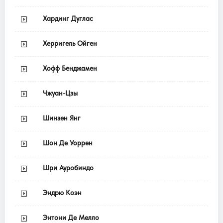
Хардинг Дуглас
Херригель Ойген
Хофф Бенджамен
Чжуан-Цзы
Шинзен Янг
Шон Де Уоррен
Шри Ауробиндо
Эндрю Коэн
Энтони Де Мелло