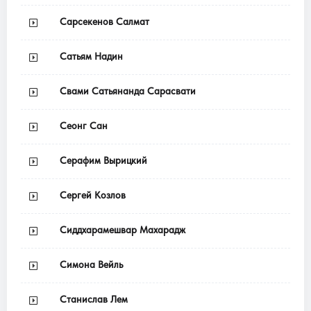
Сарсекенов Салмат
Сатьям Надин
Свами Сатьянанда Сарасвати
Сеонг Сан
Серафим Вырицкий
Сергей Козлов
Сиддхарамешвар Махарадж
Симона Вейль
Станислав Лем