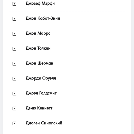
Джозеф Мэрфи
Джон Кабат-Зинн
Джон Маррс
Джон Толкин
Джон Шерман
Джордж Оруэлл
Джоэл Голдсмит
Дзию Кеннетт
Диоген Синопский