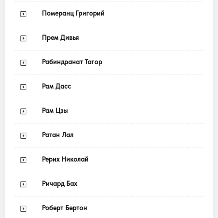
Померанц Григорий
Прем Дивья
Рабиндранат Тагор
Рам Дасс
Рам Цзы
Ратан Лал
Рерих Николай
Ричард Бах
Роберт Бертон