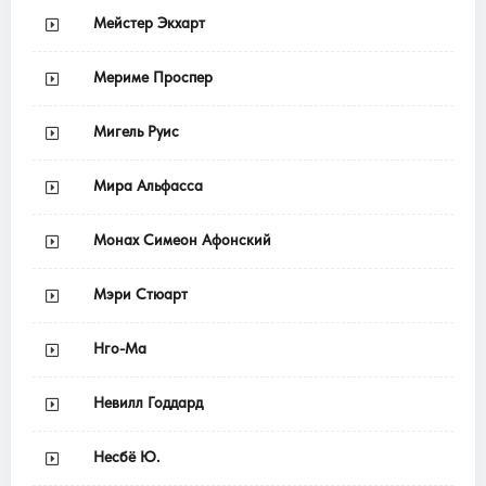
Мейстер Экхарт
Мериме Проспер
Мигель Руис
Мира Альфасса
Монах Симеон Афонский
Мэри Стюарт
Нго-Ма
Невилл Годдард
Несбё Ю.