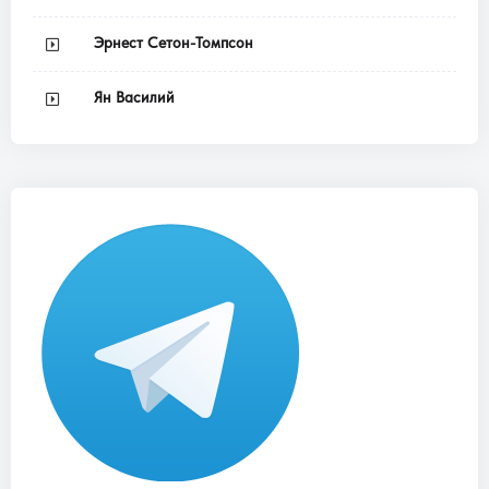
Эрнест Сетон-Томпсон
Ян Василий