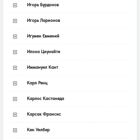
Игорь Бурдонов
Игорь Ларионов
Игумен Евмений
Илона Циунайте
Иммануил Кант
Карл Ренц
Карлос Кастанеда
Карсак Франсис
Кен Уилбер