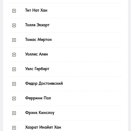
Тит Нат Хан
Толле Экхарт
Томас Мертон
Уоллес Ален
Уэлс Герберт
Федор Достоевский
Феррини Пол
Фрэнк Кинслоу
Хазрат Инайят Хан