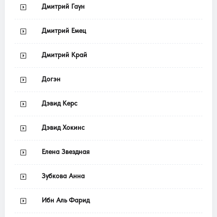
Дмитрий Гаун
Дмитрий Емец
Дмитрий Край
Догэн
Дэвид Керс
Дэвид Хокинс
Елена Звездная
Зубкова Анна
Ибн Аль Фарид