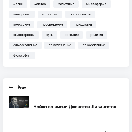
магия
мастер
медитация
мыслеформа
Трансляции, Аудиокниги .
намерение
осознание
осознанность
понимание
просветление
психология
психотерапия
путь
развитие
религия
самоосознание
самопознание
саморазвитие
философия
Prev
Чайка по имени Джонатан Ливингстон