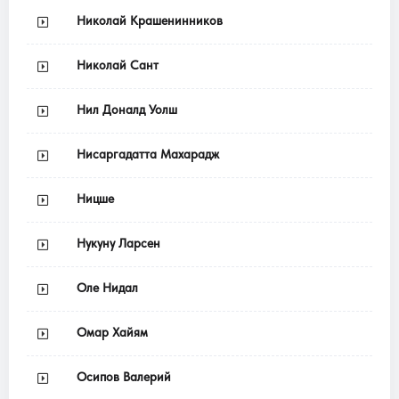
Николай Крашенинников
Николай Сант
Нил Доналд Уолш
Нисаргадатта Махарадж
Ницше
Нукуну Ларсен
Оле Нидал
Омар Хайям
Осипов Валерий