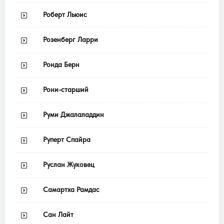
Роберт Льюис
Розенберг Ларри
Ронда Берн
Рони-старший
Руми Джалаладдин
Руперт Спайра
Руслан Жуковец
Самартха Рамдас
Сан Лайт