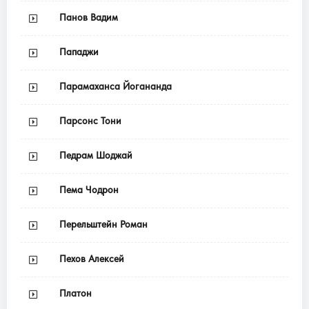
Панов Вадим
Пападжи
Парамаханса Йогананда
Парсонс Тони
Педрам Шоджай
Пема Чодрон
Перельштейн Роман
Пехов Алексей
Платон