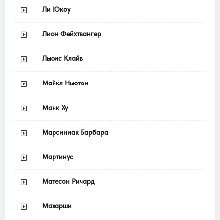
Ли Юкоу
Лион Фейхтвангер
Льюис Клайв
Майкл Ньютон
Манк Ху
Марсиниак Барбара
Мартинус
Матесон Ричард
Махарши