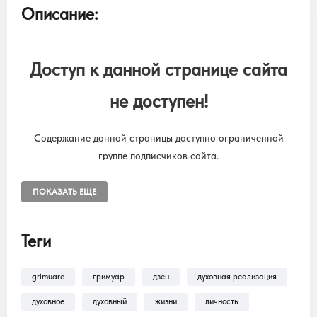
Описание:
Доступ к данной странице сайта
не доступен!
Содержание данной страницы доступно ограниченной
группе подписчиков сайта.
Чтобы снять ограничения, необходимо оформить подписку
“SUBSCRIPTION ONLINE LIBRARY GRIMUARE”
ПОКАЗАТЬ ЕЩЕ
Подписка на онлайн библиотеку GRIMUARE - МАГИЯ ЖИЗНИ.
Доступ к разделам сайта: Фильмы, трансляции, аудиокниги.
Теги
grimuare
гримуар
дзен
духовная реализация
В разделе
Помощь >
Как оформить
подписку?!
— находится пошаговая инструкция
духовное
духовный
жизни
личность
по оформлению подписки на разделы: Фильмы,