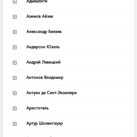
Адьяшанти
Азимов Айзек
Александр Беляев
Андерсон Юэлль
Андрей Левицкий
Антонов Владимир
Антуан де Сент-Экзюпери
Аристотель
Артур Шопенгауэр