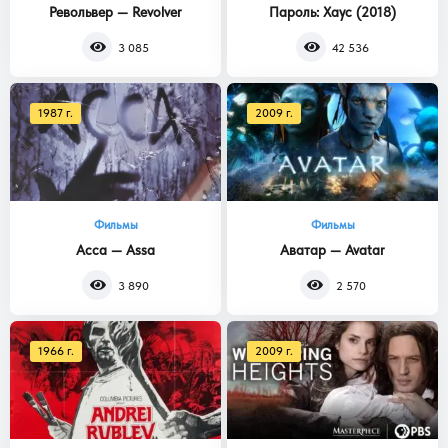
Револьвер — Revolver
Пароль: Хаус (2018)
3 085
42 536
1987 г.
2009 г.
Фильмы
Фильмы
Асса — Assa
Аватар — Avatar
3 890
2 570
1966 г.
2009 г.