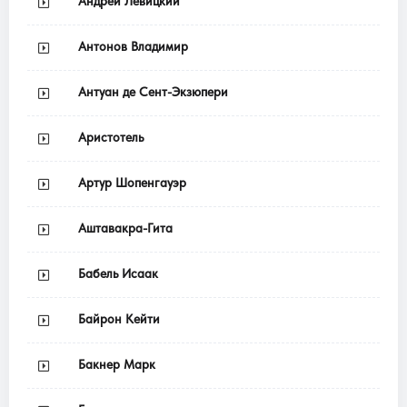
Андрей Левицкий
Антонов Владимир
Антуан де Сент-Экзюпери
Аристотель
Артур Шопенгауэр
Аштавакра-Гита
Бабель Исаак
Байрон Кейти
Бакнер Марк