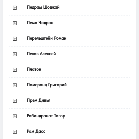
Педрам Шоджай
Пема Чодрон
Перельштейн Роман
Пехов Алексей
Платон
Померанц Григорий
Прем Дивья
Рабиндранат Тагор
Рам Дасс