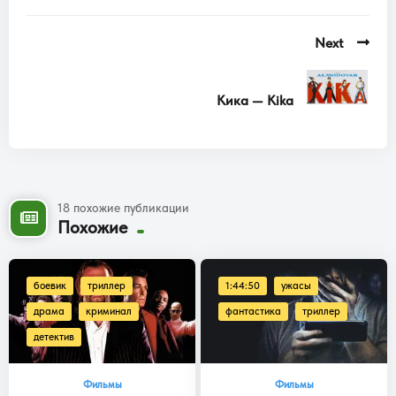
Next
Кика — Kika
18 похожие публикации
Похожие
боевик
триллер
1:44:50
ужасы
драма
криминал
фантастика
триллер
детектив
Фильмы
Фильмы