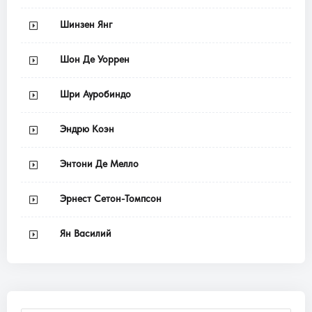
Шинзен Янг
Шон Де Уоррен
Шри Ауробиндо
Эндрю Коэн
Энтони Де Мелло
Эрнест Сетон-Томпсон
Ян Василий