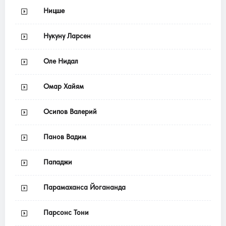
Ницше
Нукуну Ларсен
Оле Нидал
Омар Хайям
Осипов Валерий
Панов Вадим
Пападжи
Парамаханса Йогананда
Парсонс Тони