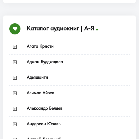
Каталог аудиокниг | А-Я
Агата Кристи
Аджан Буддхадаса
Адьяшанти
Азимов Айзек
Александр Беляев
Андерсон Юэлль