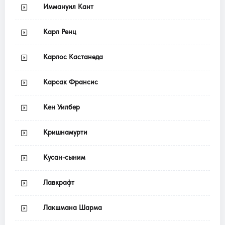
Иммануил Кант
Карл Ренц
Карлос Кастанеда
Карсак Франсис
Кен Уилбер
Кришнамурти
Кусан-сыним
Лавкрафт
Лакшмана Шарма