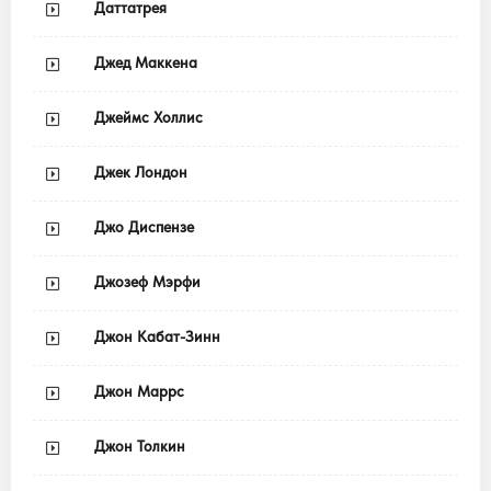
Даттатрея
Джед Маккена
Джеймс Холлис
Джек Лондон
Джо Диспензе
Джозеф Мэрфи
Джон Кабат-Зинн
Джон Маррс
Джон Толкин