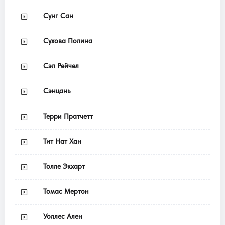
Сунг Сан
Сухова Полина
Сэл Рейчел
Сэнцань
Терри Пратчетт
Тит Нат Хан
Толле Экхарт
Томас Мертон
Уоллес Ален