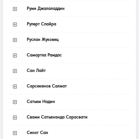
Руми Джалаладдин
Руперт Спайра
Руслан Жуковец
Самартха Рамдас
Сан Лайт
Сарсекенов Салмат
Сатьям Надин
Свами Сатьянанда Сарасвати
Сеонг Сан