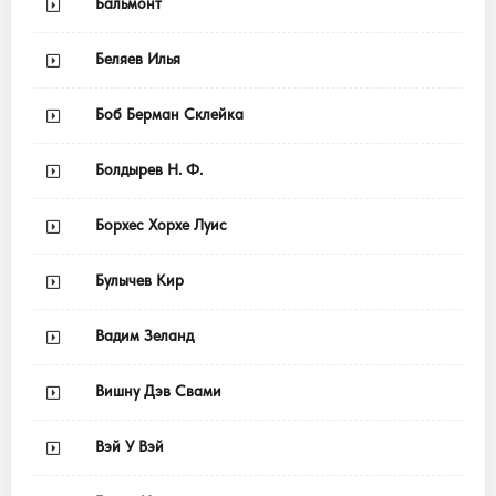
Бальмонт
Беляев Илья
Боб Берман Склейка
Болдырев Н. Ф.
Борхес Хорхе Луис
Булычев Кир
Вадим Зеланд
Вишну Дэв Свами
Вэй У Вэй