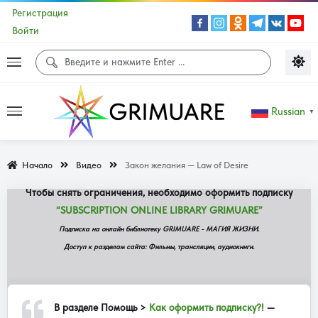
Регистрация
Войти
Доступ к данной странице сайта не
доступен!
Russian
▼
Содержание данной страницы доступно ограниченной группе
Начало
Видео
Закон желания — Law of Desire
подписчиков сайта.
Чтобы снять ограничения, необходимо оформить подписку
“SUBSCRIPTION ONLINE LIBRARY GRIMUARE”
Подписка на онлайн библиотеку GRIMUARE - МАГИЯ ЖИЗНИ.
Доступ к разделам сайта: Фильмы, трансляции, аудиокниги.
В разделе
Помощь >
Как оформить подписку?!
—