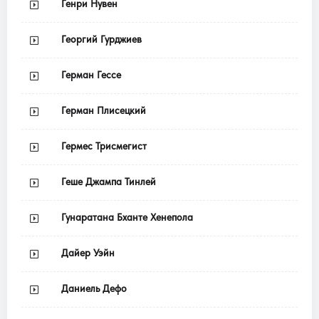
Генри Нувен
Георгий Гурджиев
Герман Гессе
Герман Плисецкий
Гермес Трисмегист
Геше Джампа Тинлей
Гунаратана Бханте Хенепола
Дайер Уэйн
Даниель Дефо