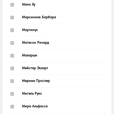
Манк Ху
Марсиниак Барбара
Мартинус
Матесон Ричард
Махарши
Мейстер Экхарт
Мериме Проспер
Мигель Руис
Мира Альфасса