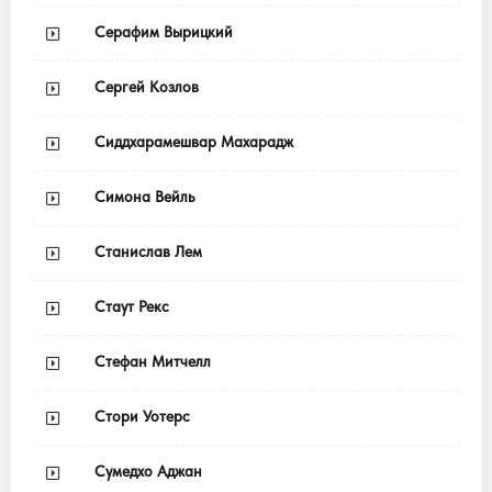
Серафим Вырицкий
Сергей Козлов
Сиддхарамешвар Махарадж
Симона Вейль
Станислав Лем
Стаут Рекс
Стефан Митчелл
Стори Уотерс
Сумедхо Аджан