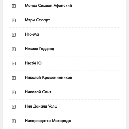
Монах Симеон Афонский
Мэри Стюарт
Нго-Ма
Невилл Годдард
Несбё Ю.
Николай Крашенинников
Николай Сант
Нил Доналд Уолш
Нисаргадатта Махарадж