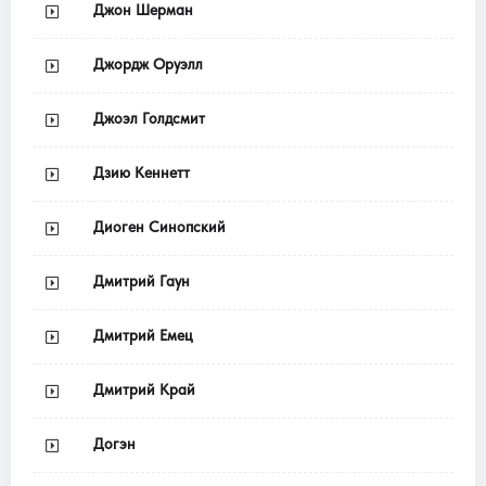
Джон Шерман
Джордж Оруэлл
Джоэл Голдсмит
Дзию Кеннетт
Диоген Синопский
Дмитрий Гаун
Дмитрий Емец
Дмитрий Край
Догэн