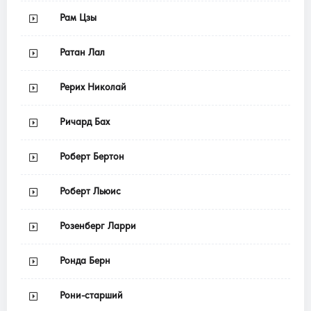
Рам Цзы
Ратан Лал
Рерих Николай
Ричард Бах
Роберт Бертон
Роберт Льюис
Розенберг Ларри
Ронда Берн
Рони-старший