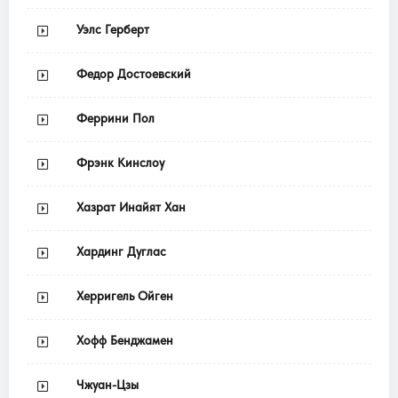
Уэлс Герберт
Федор Достоевский
Феррини Пол
Фрэнк Кинслоу
Хазрат Инайят Хан
Хардинг Дуглас
Херригель Ойген
Хофф Бенджамен
Чжуан-Цзы