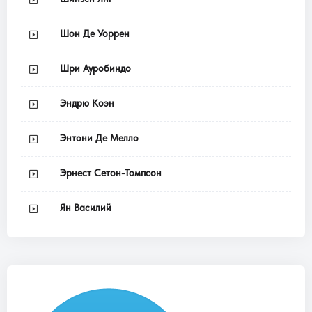
Шон Де Уоррен
Шри Ауробиндо
Эндрю Коэн
Энтони Де Мелло
Эрнест Сетон-Томпсон
Ян Василий