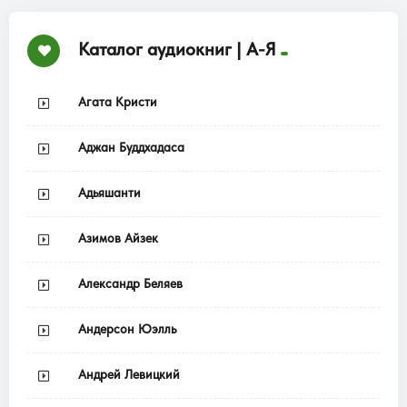
Каталог аудиокниг | А-Я
Агата Кристи
Аджан Буддхадаса
Адьяшанти
Азимов Айзек
Александр Беляев
Андерсон Юэлль
Андрей Левицкий