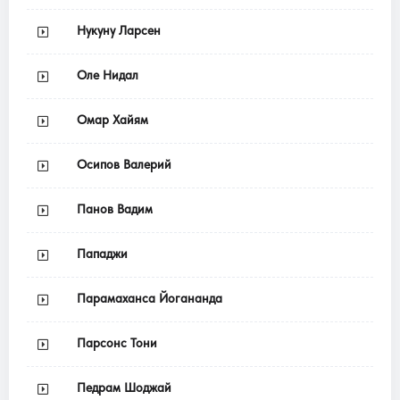
Нукуну Ларсен
Оле Нидал
Омар Хайям
Осипов Валерий
Панов Вадим
Пападжи
Парамаханса Йогананда
Парсонс Тони
Педрам Шоджай