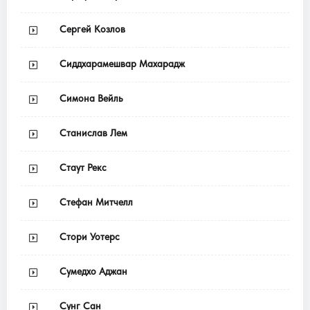
Сергей Козлов
Сиддхарамешвар Махарадж
Симона Вейль
Станислав Лем
Стаут Рекс
Стефан Митчелл
Стори Уотерс
Сумедхо Аджан
Сунг Сан