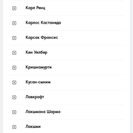
Карл Ренц
Карлос Кастанеда
Карсак Франсис
Кен Уилбер
Кришнамурти
Кусан-сыним
Лавкрафт
Лакшмана Шарма
Лакшми