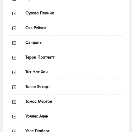
Сухова Полина
Сэл Рейчел
Сэнцань
Терри Пратчетт
Тит Нат Хан
Толле Экхарт
Томас Мертон
Уоллес Ален
Уэлс Герберт