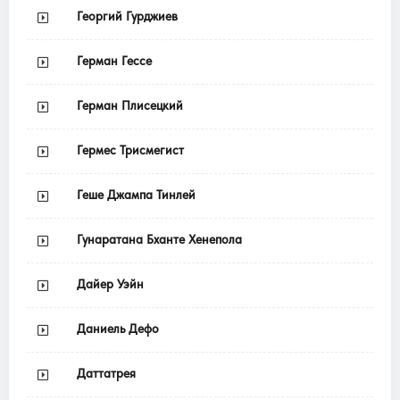
Георгий Гурджиев
Герман Гессе
Герман Плисецкий
Гермес Трисмегист
Геше Джампа Тинлей
Гунаратана Бханте Хенепола
Дайер Уэйн
Даниель Дефо
Даттатрея