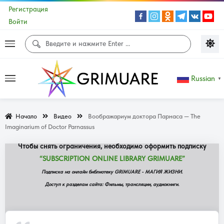
Регистрация
Войти
Доступ к данной странице сайта не
Russian
▼
доступен!
Начало
Видео
Воображариум доктора Парнаса — The
Содержание данной страницы доступно ограниченной группе
Imaginarium of Doctor Parnassus
подписчиков сайта.
Чтобы снять ограничения, необходимо оформить подписку
“SUBSCRIPTION ONLINE LIBRARY GRIMUARE”
Подписка на онлайн библиотеку GRIMUARE - МАГИЯ ЖИЗНИ.
Доступ к разделам сайта: Фильмы, трансляции, аудиокниги.