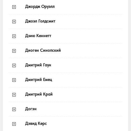
Джордж Оруэлл
Джоэл Голдсмит
Дзию Кеннетт
Диоген Синопский
Дмитрий Гаун
Дмитрий Емец
Дмитрий Край
Догэн
Дэвид Керс