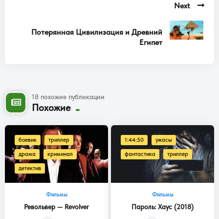
Next
Потерянная Цивилизация и Древний
Египет
18 похожие публикации
Похожие
боевик
триллер
1:44:50
ужасы
драма
криминал
фантастика
триллер
детектив
Фильмы
Фильмы
Револьвер — Revolver
Пароль: Хаус (2018)