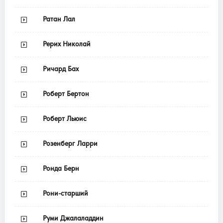
Ратан Лал
Рерих Николай
Ричард Бах
Роберт Бертон
Роберт Льюис
Розенберг Ларри
Ронда Берн
Рони-старший
Руми Джалаладдин