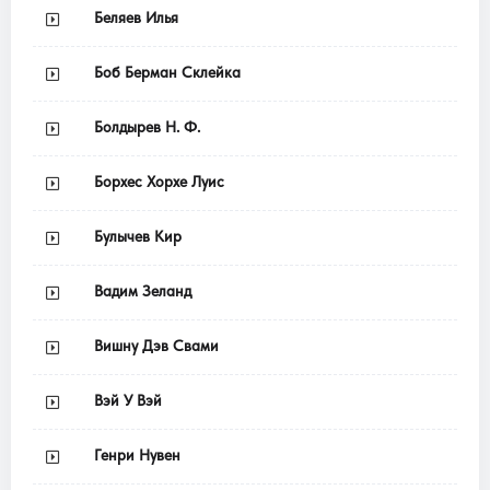
Беляев Илья
Боб Берман Склейка
Болдырев Н. Ф.
Борхес Хорхе Луис
Булычев Кир
Вадим Зеланд
Вишну Дэв Свами
Вэй У Вэй
Генри Нувен