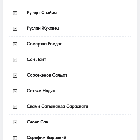
Руперт Спайра
Руслан Жуковец
Самартха Рамдас
Сан Лайт
Сарсекенов Салмат
Сатьям Надин
Свами Сатьянанда Сарасвати
Сеонг Сан
Серафим Вырицкий