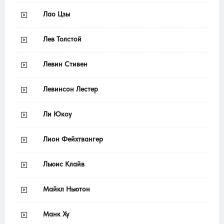
Лао Цзы
Лев Толстой
Левин Стивен
Левинсон Лестер
Ли Юкоу
Лион Фейхтвангер
Льюис Клайв
Майкл Ньютон
Манк Ху