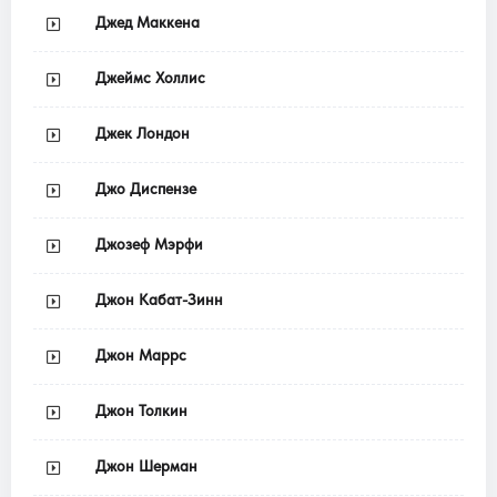
Джед Маккена
Джеймс Холлис
Джек Лондон
Джо Диспензе
Джозеф Мэрфи
Джон Кабат-Зинн
Джон Маррс
Джон Толкин
Джон Шерман