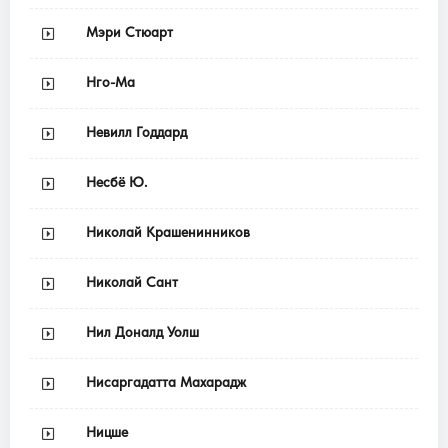
Мэри Стюарт
Нго-Ма
Невилл Годдард
Несбё Ю.
Николай Крашенинников
Николай Сант
Нил Доналд Уолш
Нисаргадатта Махарадж
Ницше