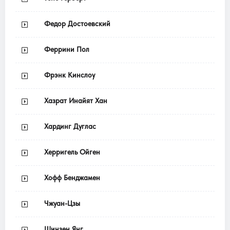
Федор Достоевский
Феррини Пол
Фрэнк Кинслоу
Хазрат Инайят Хан
Хардинг Дуглас
Херригель Ойген
Хофф Бенджамен
Чжуан-Цзы
Шинзен Янг