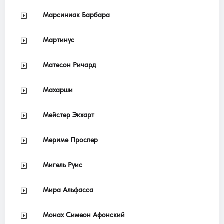
Марсиниак Барбара
Мартинус
Матесон Ричард
Махарши
Мейстер Экхарт
Мериме Проспер
Мигель Руис
Мира Альфасса
Монах Симеон Афонский