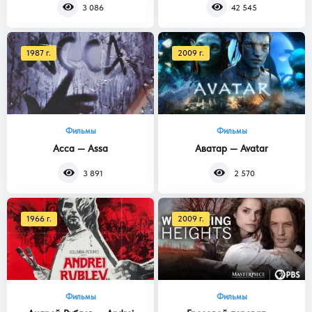
3 086
42 545
1987 г.
2009 г.
Фильмы
Фильмы
Асса — Assa
Аватар — Avatar
3 891
2 570
1966 г.
2009 г.
Фильмы
Фильмы