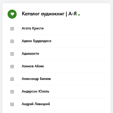
Каталог аудиокниг | А-Я
Агата Кристи
Аджан Буддхадаса
Адьяшанти
Азимов Айзек
Александр Беляев
Андерсон Юэлль
Андрей Левицкий