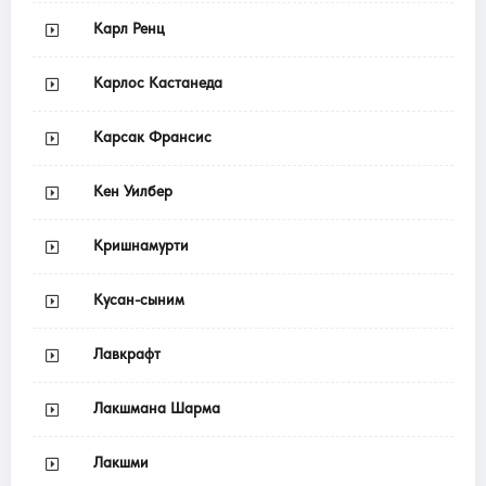
Карл Ренц
Карлос Кастанеда
Карсак Франсис
Кен Уилбер
Кришнамурти
Кусан-сыним
Лавкрафт
Лакшмана Шарма
Лакшми