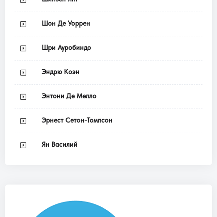
Шон Де Уоррен
Шри Ауробиндо
Эндрю Коэн
Энтони Де Мелло
Эрнест Сетон-Томпсон
Ян Василий