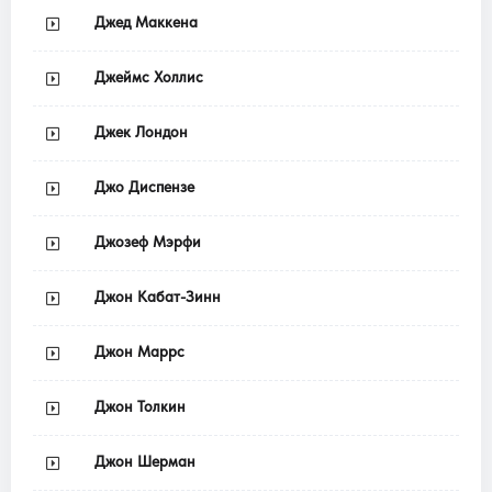
Джед Маккена
Джеймс Холлис
Джек Лондон
Джо Диспензе
Джозеф Мэрфи
Джон Кабат-Зинн
Джон Маррс
Джон Толкин
Джон Шерман