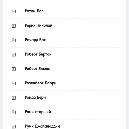
Ратан Лал
Рерих Николай
Ричард Бах
Роберт Бертон
Роберт Льюис
Розенберг Ларри
Ронда Берн
Рони-старший
Руми Джалаладдин