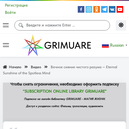
Регистрация
Войти
Доступ к данной странице сайта не
Russian
▼
доступен!
Начало
Видео
Вечное сияние чистого разума — Eternal
Содержание данной страницы доступно ограниченной группе
Sunshine of the Spotless Mind
подписчиков сайта.
Чтобы снять ограничения, необходимо оформить подписку
“SUBSCRIPTION ONLINE LIBRARY GRIMUARE”
Подписка на онлайн библиотеку GRIMUARE - МАГИЯ ЖИЗНИ.
Доступ к разделам сайта: Фильмы, трансляции, аудиокниги.