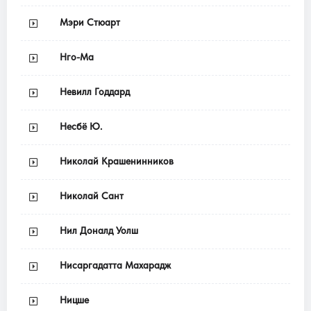
Мэри Стюарт
Нго-Ма
Невилл Годдард
Несбё Ю.
Николай Крашенинников
Николай Сант
Нил Доналд Уолш
Нисаргадатта Махарадж
Ницше