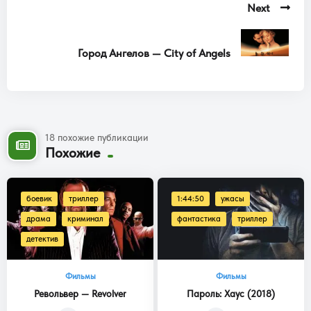
Next
Город Ангелов — City of Angels
18 похожие публикации
Похожие
боевик
триллер
1:44:50
ужасы
драма
криминал
фантастика
триллер
детектив
Фильмы
Фильмы
Револьвер — Revolver
Пароль: Хаус (2018)