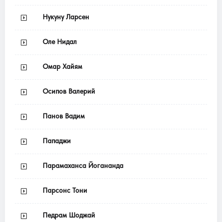
Нукуну Ларсен
Оле Нидал
Омар Хайям
Осипов Валерий
Панов Вадим
Пападжи
Парамаханса Йогананда
Парсонс Тони
Педрам Шоджай