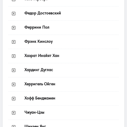
Федор Достоевский
Феррини Пол
Фрэнк Кинслоу
Хазрат Инайят Хан
Хардинг Дуглас
Херригель Ойген
Хофф Бенджамен
Чжуан-Цзы
Шинзен Янг