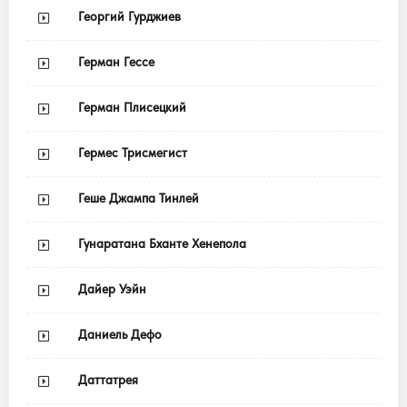
Георгий Гурджиев
Герман Гессе
Герман Плисецкий
Гермес Трисмегист
Геше Джампа Тинлей
Гунаратана Бханте Хенепола
Дайер Уэйн
Даниель Дефо
Даттатрея