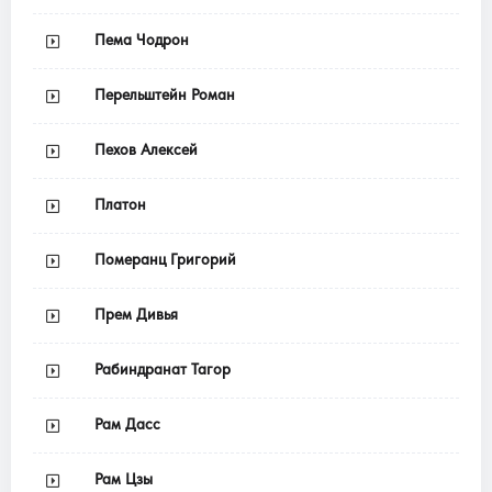
Пема Чодрон
Перельштейн Роман
Пехов Алексей
Платон
Померанц Григорий
Прем Дивья
Рабиндранат Тагор
Рам Дасс
Рам Цзы