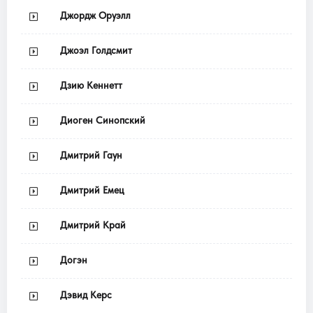
Джордж Оруэлл
Джоэл Голдсмит
Дзию Кеннетт
Диоген Синопский
Дмитрий Гаун
Дмитрий Емец
Дмитрий Край
Догэн
Дэвид Керс