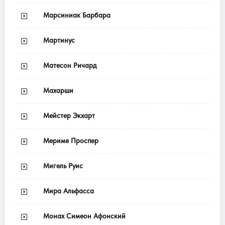
Марсиниак Барбара
Мартинус
Матесон Ричард
Махарши
Мейстер Экхарт
Мериме Проспер
Мигель Руис
Мира Альфасса
Монах Симеон Афонский