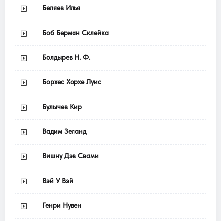
Беляев Илья
Боб Берман Склейка
Болдырев Н. Ф.
Борхес Хорхе Луис
Булычев Кир
Вадим Зеланд
Вишну Дэв Свами
Вэй У Вэй
Генри Нувен