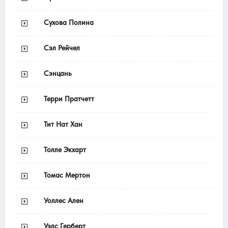
Сухова Полина
Сэл Рейчел
Сэнцань
Терри Пратчетт
Тит Нат Хан
Толле Экхарт
Томас Мертон
Уоллес Ален
Уэлс Герберт