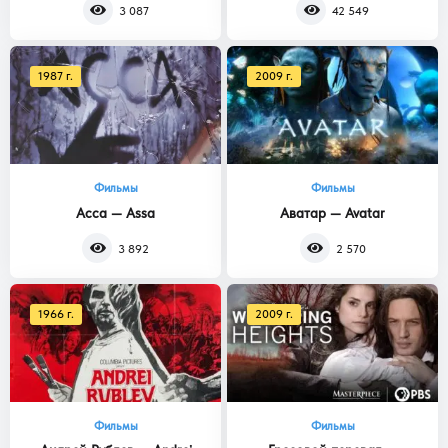
3 087
42 549
1987 г.
2009 г.
Фильмы
Фильмы
Асса — Assa
Аватар — Avatar
3 892
2 570
1966 г.
2009 г.
Фильмы
Фильмы