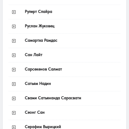
Руперт Спайра
Руслан Жуковец
Самартха Рамдас
Сан Лайт
Сарсекенов Салмат
Сатьям Надин
Свами Сатьянанда Сарасвати
Сеонг Сан
Серафим Вырицкий