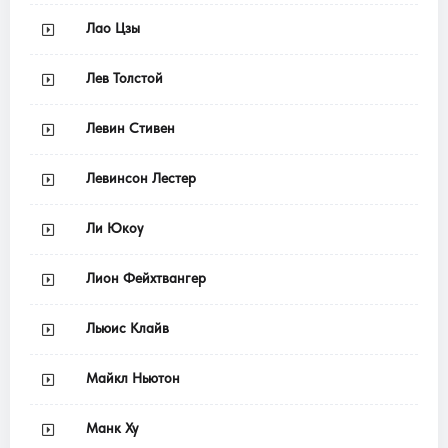
Лао Цзы
Лев Толстой
Левин Стивен
Левинсон Лестер
Ли Юкоу
Лион Фейхтвангер
Льюис Клайв
Майкл Ньютон
Манк Ху