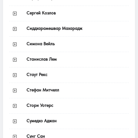
Сергей Козлов
Сиддхарамешвар Махарадж
Симона Вейль
Станислав Лем
Стаут Рекс
Стефан Митчелл
Стори Уотерс
Сумедхо Аджан
Сунг Сан