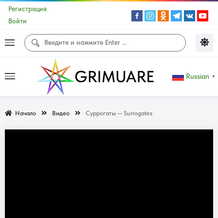
Регистрация
Войти
Russian
▼
Начало
Видео
Суррогаты — Surrogates