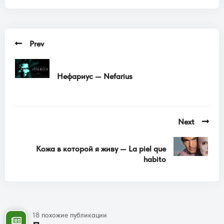
Prev
Нефариус — Nefarius
Next
Кожа в которой я живу — La piel que
habito
18 похожие публикации