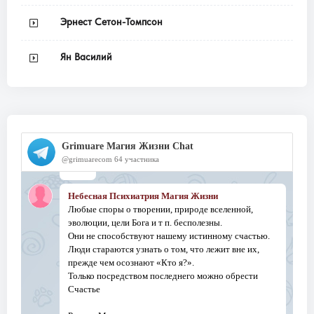
Эрнест Сетон-Томпсон
Ян Василий