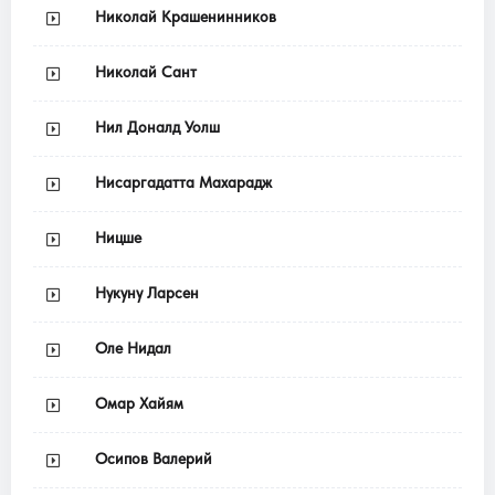
Николай Крашенинников
Николай Сант
Нил Доналд Уолш
Нисаргадатта Махарадж
Ницше
Нукуну Ларсен
Оле Нидал
Омар Хайям
Осипов Валерий