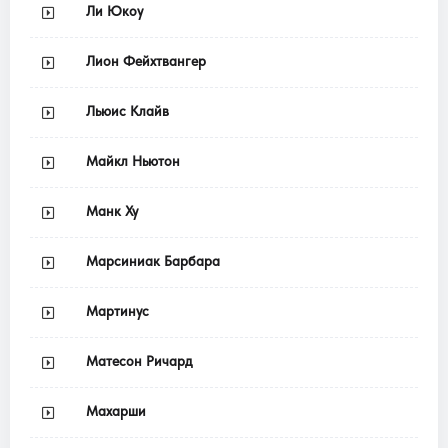
Ли Юкоу
Лион Фейхтвангер
Льюис Клайв
Майкл Ньютон
Манк Ху
Марсиниак Барбара
Мартинус
Матесон Ричард
Махарши