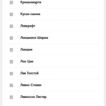
Кришнамурти
Кусан-сыним
Лавкрафт
Лакшмана Шарма
Лакшми
Лао Цзы
Лев Толстой
Левин Стивен
Левинсон Лестер