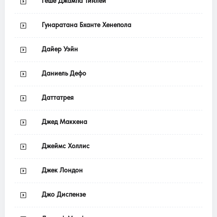
Геше Джампа Тинлей
Гунаратана Бханте Хенепола
Дайер Уэйн
Даниель Дефо
Даттатрея
Джед Маккена
Джеймс Холлис
Джек Лондон
Джо Диспензе