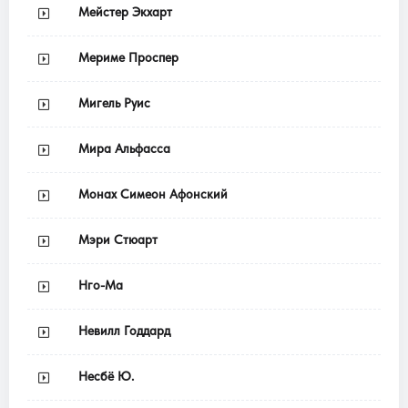
Мейстер Экхарт
Мериме Проспер
Мигель Руис
Мира Альфасса
Монах Симеон Афонский
Мэри Стюарт
Нго-Ма
Невилл Годдард
Несбё Ю.