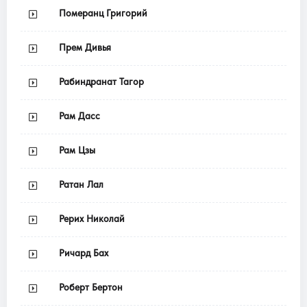
Померанц Григорий
Прем Дивья
Рабиндранат Тагор
Рам Дасс
Рам Цзы
Ратан Лал
Рерих Николай
Ричард Бах
Роберт Бертон