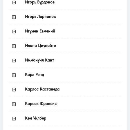
Игорь Бурдонов
Игорь Ларионов
Игумен Евмений
Илона Циунайте
Иммануил Кант
Карл Ренц
Карлос Кастанеда
Карсак Франсис
Кен Уилбер