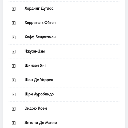
Хардинг Дуглас
Херригель Ойген
Хофф Бенджамен
Чжуан-Цзы
Шинзен Янг
Шон Де Уоррен
Шри Ауробиндо
Эндрю Коэн
Энтони Де Мелло