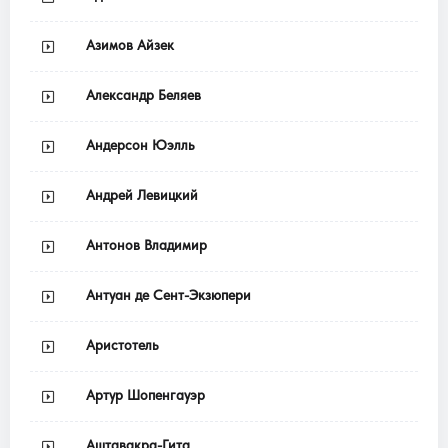
Азимов Айзек
Александр Беляев
Андерсон Юэлль
Андрей Левицкий
Антонов Владимир
Антуан де Сент-Экзюпери
Аристотель
Артур Шопенгауэр
Аштавакра-Гита