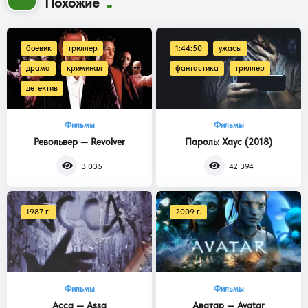
Похожие
боевик
триллер
1:44:50
ужасы
драма
криминал
фантастика
триллер
детектив
Фильмы
Фильмы
Револьвер — Revolver
Пароль: Хаус (2018)
3 035
42 394
1987 г.
2009 г.
Фильмы
Фильмы
Асса — Assa
Аватар — Avatar