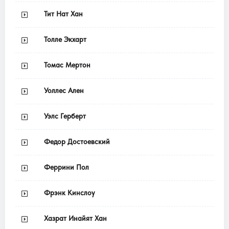
Тит Нат Хан
Толле Экхарт
Томас Мертон
Уоллес Ален
Уэлс Герберт
Федор Достоевский
Феррини Пол
Фрэнк Кинслоу
Хазрат Инайят Хан