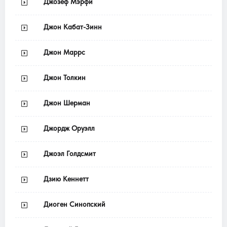
Джозеф Мэрфи
Джон Кабат-Зинн
Джон Маррс
Джон Толкин
Джон Шерман
Джордж Оруэлл
Джоэл Голдсмит
Дзию Кеннетт
Диоген Синопский