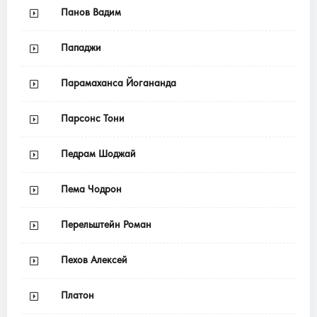
Панов Вадим
Пападжи
Парамаханса Йогананда
Парсонс Тони
Педрам Шоджай
Пема Чодрон
Перельштейн Роман
Пехов Алексей
Платон