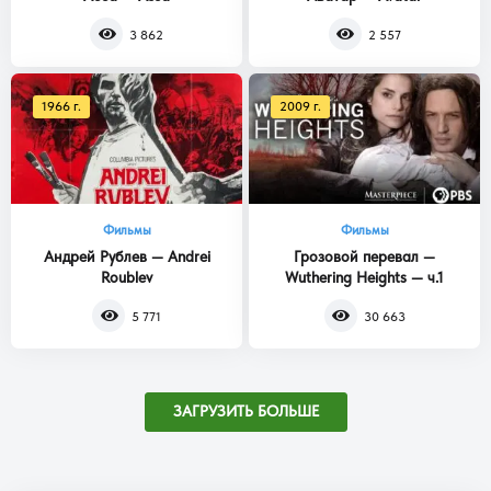
3 862
2 557
1966 г.
2009 г.
Фильмы
Фильмы
Андрей Рублев — Andrei
Грозовой перевал —
Roublev
Wuthering Heights — ч.1
5 771
30 663
ЗАГРУЗИТЬ БОЛЬШЕ