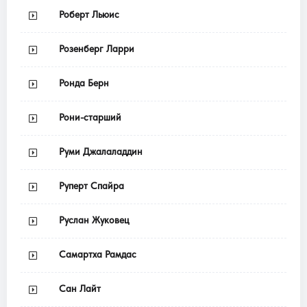
Роберт Льюис
Розенберг Ларри
Ронда Берн
Рони-старший
Руми Джалаладдин
Руперт Спайра
Руслан Жуковец
Самартха Рамдас
Сан Лайт