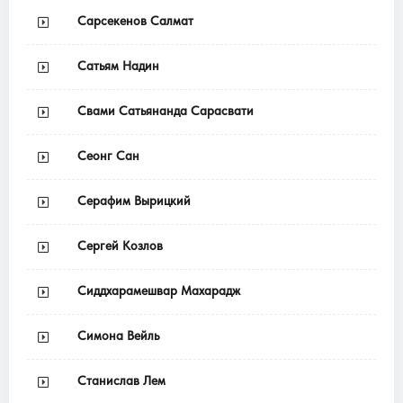
Сарсекенов Салмат
Сатьям Надин
Свами Сатьянанда Сарасвати
Сеонг Сан
Серафим Вырицкий
Сергей Козлов
Сиддхарамешвар Махарадж
Симона Вейль
Станислав Лем