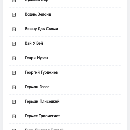
Вадим Зеланд
Вишну Дэв Свами
Вэй У Вэй
Генри Нувен
Георгий Гурджиев
Герман Гессе
Герман Плисецкий
Гермес Трисмегист