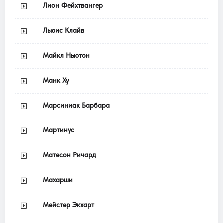
Лион Фейхтвангер
Льюис Клайв
Майкл Ньютон
Манк Ху
Марсиниак Барбара
Мартинус
Матесон Ричард
Махарши
Мейстер Экхарт