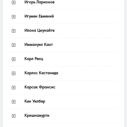
Игорь Ларионов
Игумен Евмений
Илона Циунайте
Иммануил Кант
Карл Ренц
Карлос Кастанеда
Карсак Франсис
Кен Уилбер
Кришнамурти