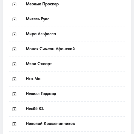
Мериме Проспер
Мигель Руис
Мира Альфасса
Монах Симеон Афонский
Мэри Стюарт
Нго-Ма
Невилл Годдард
Несбё Ю.
Николай Крашенинников