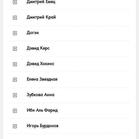
Дмитрий Емец
Дмитрий Край
Догэн
Дэвид Керс
Дэвид Хокинс
Елена Звездная
Зубкова Анна
Ибн Аль Фарид
Игорь Бурдонов