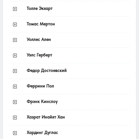
Толле Экхарт
Томас Мертон
Уоллес Ален
Уэлс Герберт
Федор Достоевский
Феррини Пол
Фрэнк Кинслоу
Хазрат Инайят Хан
Хардинг Дуглас