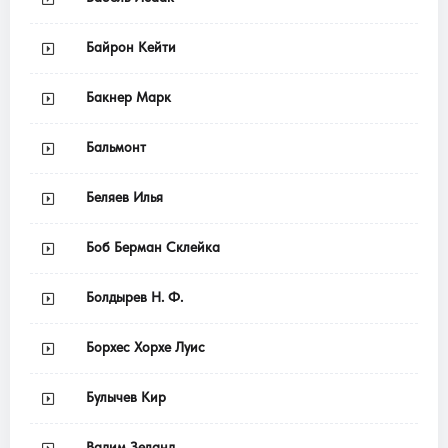
Байрон Кейти
Бакнер Марк
Бальмонт
Беляев Илья
Боб Берман Склейка
Болдырев Н. Ф.
Борхес Хорхе Луис
Булычев Кир
Вадим Зеланд