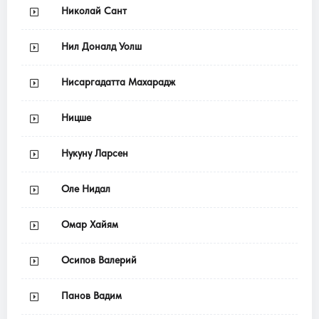
Николай Сант
Нил Доналд Уолш
Нисаргадатта Махарадж
Ницше
Нукуну Ларсен
Оле Нидал
Омар Хайям
Осипов Валерий
Панов Вадим