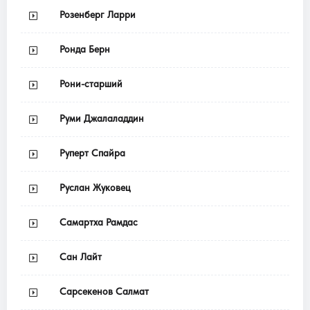
Розенберг Ларри
Ронда Берн
Рони-старший
Руми Джалаладдин
Руперт Спайра
Руслан Жуковец
Самартха Рамдас
Сан Лайт
Сарсекенов Салмат