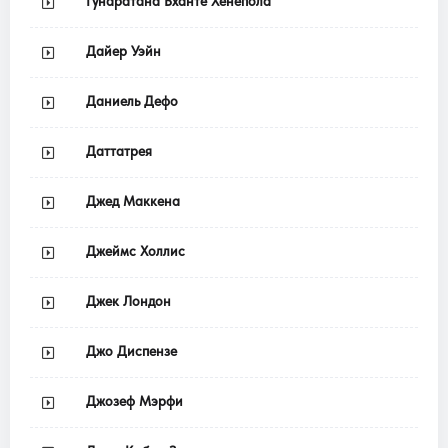
Гунаратана Бханте Хенепола
Дайер Уэйн
Даниель Дефо
Даттатрея
Джед Маккена
Джеймс Холлис
Джек Лондон
Джо Диспензе
Джозеф Мэрфи