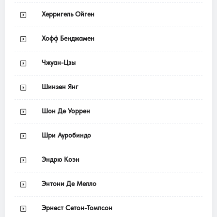
Херригель Ойген
Хофф Бенджамен
Чжуан-Цзы
Шинзен Янг
Шон Де Уоррен
Шри Ауробиндо
Эндрю Коэн
Энтони Де Мелло
Эрнест Сетон-Томпсон