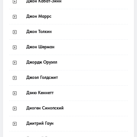
Джон Кабат-Зинн
Джон Маррс
Джон Толкин
Джон Шерман
Джордж Оруэлл
Джоэл Голдсмит
Дзию Кеннетт
Диоген Синопский
Дмитрий Гаун