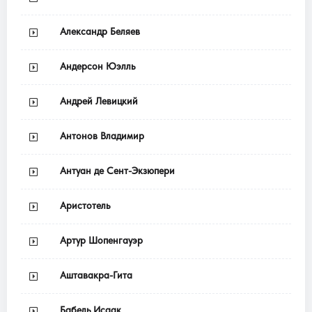
Александр Беляев
Андерсон Юэлль
Андрей Левицкий
Антонов Владимир
Антуан де Сент-Экзюпери
Аристотель
Артур Шопенгауэр
Аштавакра-Гита
Бабель Исаак