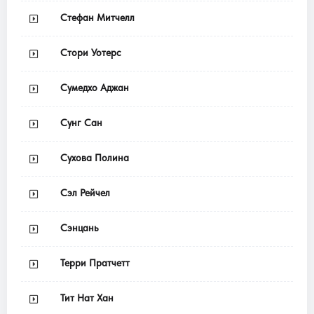
Стефан Митчелл
Стори Уотерс
Сумедхо Аджан
Сунг Сан
Сухова Полина
Сэл Рейчел
Сэнцань
Терри Пратчетт
Тит Нат Хан