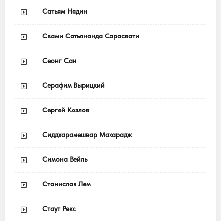
Сатьям Надин
Свами Сатьянанда Сарасвати
Сеонг Сан
Серафим Вырицкий
Сергей Козлов
Сиддхарамешвар Махарадж
Симона Вейль
Станислав Лем
Стаут Рекс