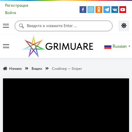
Регистрация
Войти
Russian
▼
Начало
Видео
Снайпер — Sniper