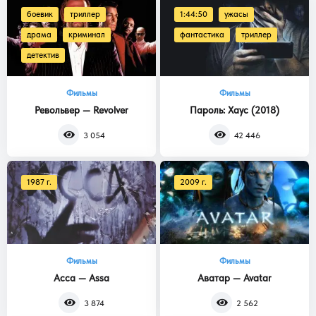
боевик
триллер
1:44:50
ужасы
драма
криминал
фантастика
триллер
детектив
Фильмы
Фильмы
Револьвер — Revolver
Пароль: Хаус (2018)
3 054
42 446
1987 г.
2009 г.
Фильмы
Фильмы
Асса — Assa
Аватар — Avatar
3 874
2 562