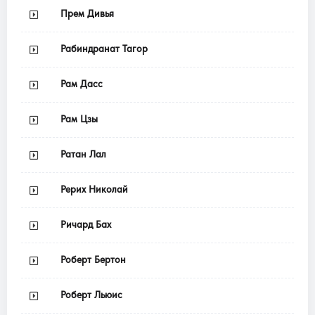
Прем Дивья
Рабиндранат Тагор
Рам Дасс
Рам Цзы
Ратан Лал
Рерих Николай
Ричард Бах
Роберт Бертон
Роберт Льюис