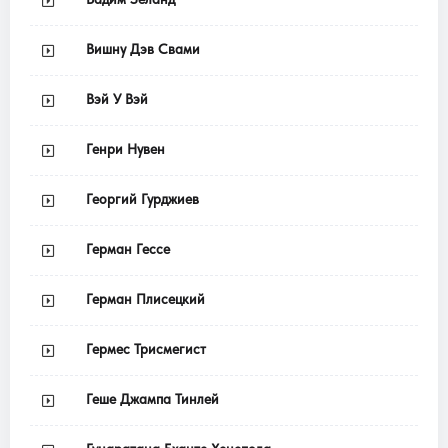
Вишну Дэв Свами
Вэй У Вэй
Генри Нувен
Георгий Гурджиев
Герман Гессе
Герман Плисецкий
Гермес Трисмегист
Геше Джампа Тинлей