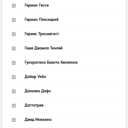
Герман Гессе
Герман Плисецкий
Гермес Трисмегист
Геше Джампа Тинлей
Гунаратана Бханте Хенепола
Дайер Уэйн
Даниель Дефо
Даттатрея
Джед Маккена