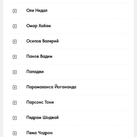
Оле Нидал
Омар Хайям
Осипов Валерий
Панов Вадим
Пападжи
Парамаханса Йогананда
Парсонс Тони
Педрам Шоджай
Пема Чодрон