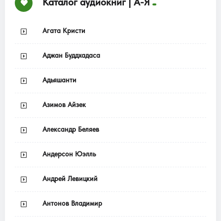
Каталог аудиокниг | А-Я
Агата Кристи
Аджан Буддхадаса
Адьяшанти
Азимов Айзек
Александр Беляев
Андерсон Юэлль
Андрей Левицкий
Антонов Владимир