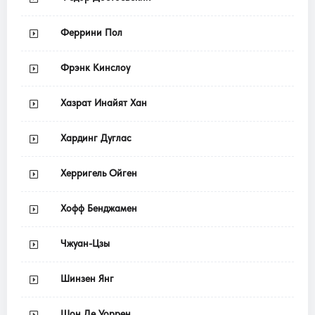
Феррини Пол
Фрэнк Кинслоу
Хазрат Инайят Хан
Хардинг Дуглас
Херригель Ойген
Хофф Бенджамен
Чжуан-Цзы
Шинзен Янг
Шон Де Уоррен