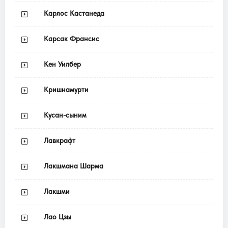
Карлос Кастанеда
Карсак Франсис
Кен Уилбер
Кришнамурти
Кусан-сыним
Лавкрафт
Лакшмана Шарма
Лакшми
Лао Цзы