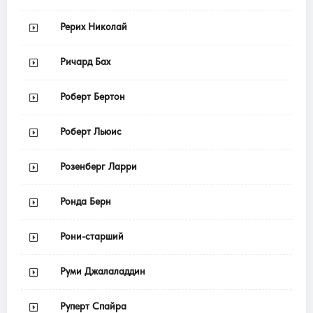
Рерих Николай
Ричард Бах
Роберт Бертон
Роберт Льюис
Розенберг Ларри
Ронда Берн
Рони-старший
Руми Джалаладдин
Руперт Спайра