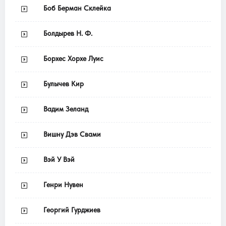
Боб Берман Склейка
Болдырев Н. Ф.
Борхес Хорхе Луис
Булычев Кир
Вадим Зеланд
Вишну Дэв Свами
Вэй У Вэй
Генри Нувен
Георгий Гурджиев