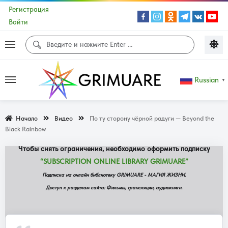
Регистрация
Войти
Доступ к данной странице сайта не
Russian
▼
доступен!
Начало
Видео
По ту сторону чёрной радуги — Beyond the
Содержание данной страницы доступно ограниченной группе
Black Rainbow
подписчиков сайта.
Чтобы снять ограничения, необходимо оформить подписку
“SUBSCRIPTION ONLINE LIBRARY GRIMUARE”
Подписка на онлайн библиотеку GRIMUARE - МАГИЯ ЖИЗНИ.
Доступ к разделам сайта: Фильмы, трансляции, аудиокниги.