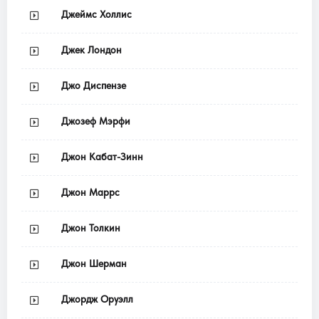
Джеймс Холлис
Джек Лондон
Джо Диспензе
Джозеф Мэрфи
Джон Кабат-Зинн
Джон Маррс
Джон Толкин
Джон Шерман
Джордж Оруэлл