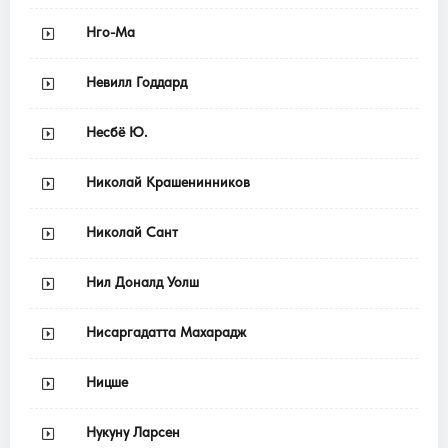
Нго-Ма
Невилл Годдард
Несбё Ю.
Николай Крашенинников
Николай Сант
Нил Доналд Уолш
Нисаргадатта Махарадж
Ницше
Нукуну Ларсен