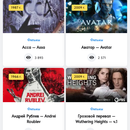
1987 г.
2009 г.
Фильмы
Фильмы
Асса — Assa
Аватар — Avatar
3 893
2 571
1966 г.
2009 г.
Фильмы
Фильмы
Андрей Рублев — Andrei
Грозовой перевал —
Roublev
Wuthering Heights — ч.1