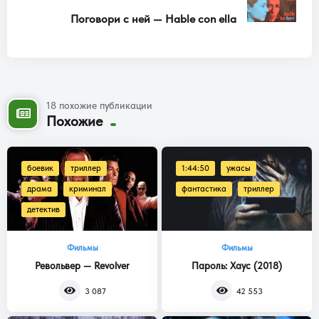
Поговори с ней — Hable con ella
18 похожие публикации
Похожие
боевик
триллер
1:44:50
ужасы
драма
криминал
фантастика
триллер
детектив
Фильмы
Фильмы
Револьвер — Revolver
Пароль: Хаус (2018)
3 087
42 553