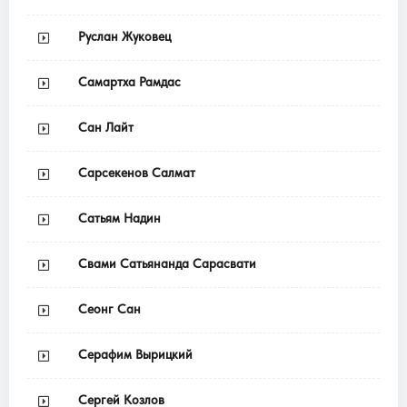
Руслан Жуковец
Самартха Рамдас
Сан Лайт
Сарсекенов Салмат
Сатьям Надин
Свами Сатьянанда Сарасвати
Сеонг Сан
Серафим Вырицкий
Сергей Козлов