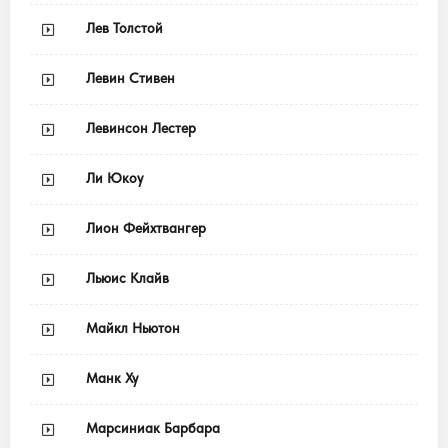
Лев Толстой
Левин Стивен
Левинсон Лестер
Ли Юкоу
Лион Фейхтвангер
Льюис Клайв
Майкл Ньютон
Манк Ху
Марсиниак Барбара