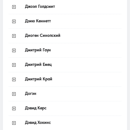
Джоэл Голдсмит
Дзию Кеннетт
Диоген Синопский
Дмитрий Гаун
Дмитрий Емец
Дмитрий Край
Догэн
Дэвид Керс
Дэвид Хокинс