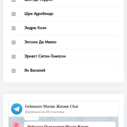
Шри Ауробиндо
Эндрю Коэн
Энтони Де Мелло
Эрнест Сетон-Томпсон
Ян Василий