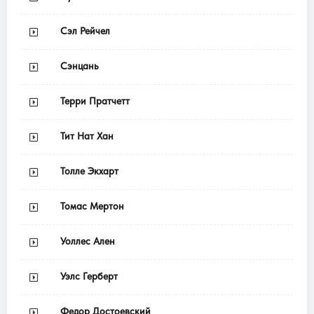
Сэл Рейчел
Сэнцань
Терри Пратчетт
Тит Нат Хан
Толле Экхарт
Томас Мертон
Уоллес Ален
Уэлс Герберт
Федор Достоевский