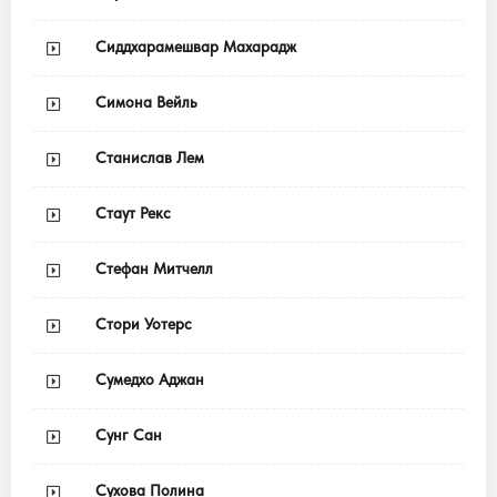
Сиддхарамешвар Махарадж
Симона Вейль
Станислав Лем
Стаут Рекс
Стефан Митчелл
Стори Уотерс
Сумедхо Аджан
Сунг Сан
Сухова Полина