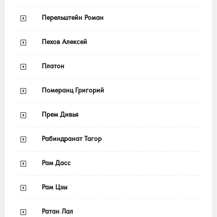
Перельштейн Роман
Пехов Алексей
Платон
Померанц Григорий
Прем Дивья
Рабиндранат Тагор
Рам Дасс
Рам Цзы
Ратан Лал