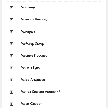
Мартинус
Матесон Ричард
Махарши
Мейстер Экхарт
Мериме Проспер
Мигель Руис
Мира Альфасса
Монах Симеон Афонский
Мэри Стюарт