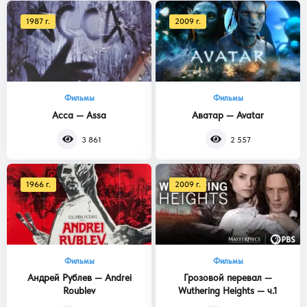
1987 г.
2009 г.
Фильмы
Фильмы
Асса — Assa
Аватар — Avatar
3 861
2 557
1966 г.
2009 г.
Фильмы
Фильмы
Андрей Рублев — Andrei
Грозовой перевал —
Roublev
Wuthering Heights — ч.1