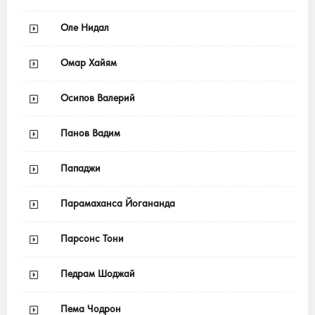
Оле Нидал
Омар Хайям
Осипов Валерий
Панов Вадим
Пападжи
Парамаханса Йогананда
Парсонс Тони
Педрам Шоджай
Пема Чодрон