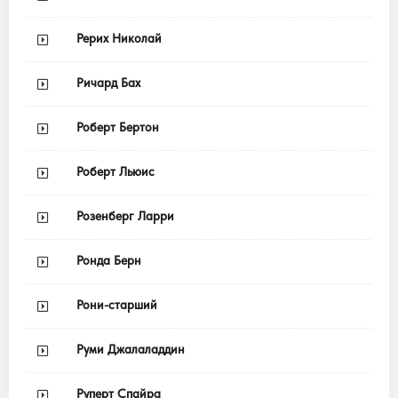
Рерих Николай
Ричард Бах
Роберт Бертон
Роберт Льюис
Розенберг Ларри
Ронда Берн
Рони-старший
Руми Джалаладдин
Руперт Спайра