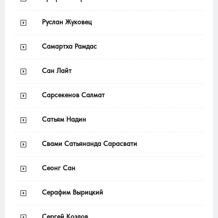
Руслан Жуковец
Самартха Рамдас
Сан Лайт
Сарсекенов Салмат
Сатьям Надин
Свами Сатьянанда Сарасвати
Сеонг Сан
Серафим Вырицкий
Сергей Козлов