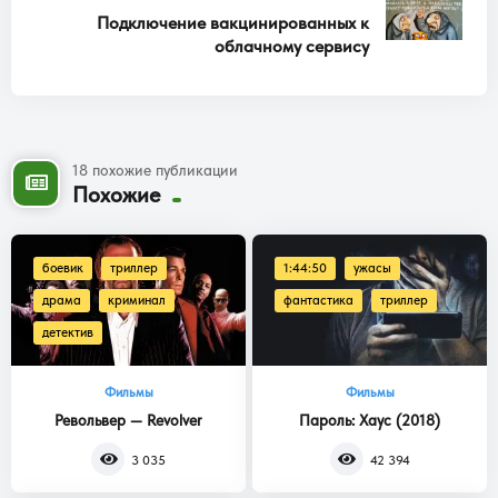
Подключение вакцинированных к
облачному сервису
18 похожие публикации
Похожие
боевик
триллер
1:44:50
ужасы
драма
криминал
фантастика
триллер
детектив
Фильмы
Фильмы
Револьвер — Revolver
Пароль: Хаус (2018)
3 035
42 394