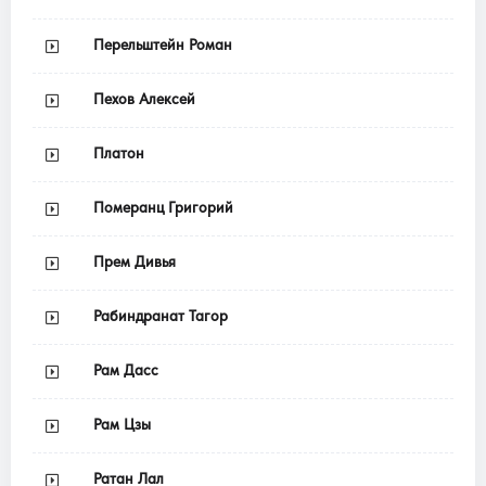
Перельштейн Роман
Пехов Алексей
Платон
Померанц Григорий
Прем Дивья
Рабиндранат Тагор
Рам Дасс
Рам Цзы
Ратан Лал