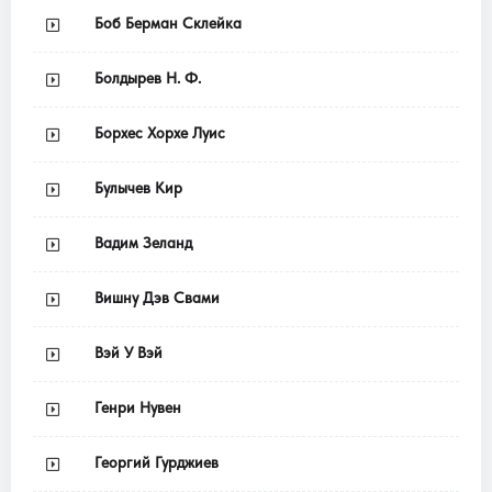
Боб Берман Склейка
Болдырев Н. Ф.
Борхес Хорхе Луис
Булычев Кир
Вадим Зеланд
Вишну Дэв Свами
Вэй У Вэй
Генри Нувен
Георгий Гурджиев