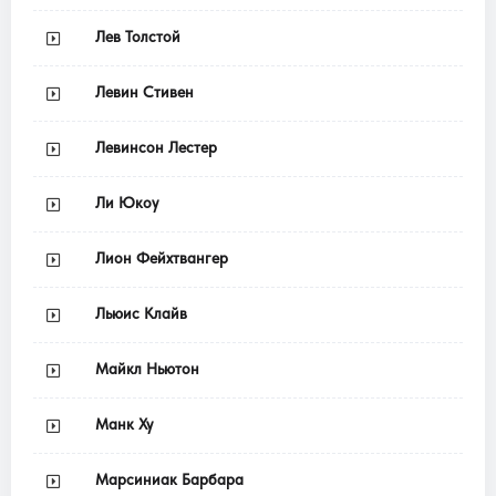
Лев Толстой
Левин Стивен
Левинсон Лестер
Ли Юкоу
Лион Фейхтвангер
Льюис Клайв
Майкл Ньютон
Манк Ху
Марсиниак Барбара