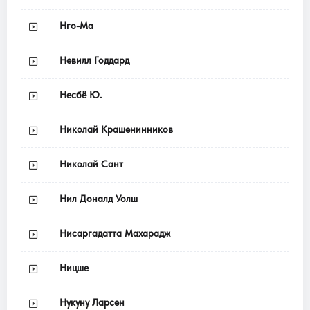
Нго-Ма
Невилл Годдард
Несбё Ю.
Николай Крашенинников
Николай Сант
Нил Доналд Уолш
Нисаргадатта Махарадж
Ницше
Нукуну Ларсен