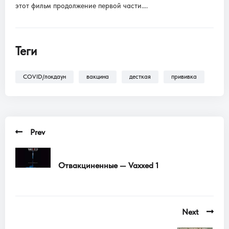
этот фильм продолжение первой части….
Теги
COVID/локдаун
вакцина
десткая
прививка
Prev
Отвакциненные — Vaxxed 1
Next