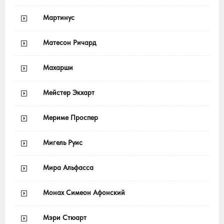
Мартинус
Матесон Ричард
Махарши
Мейстер Экхарт
Мериме Проспер
Мигель Руис
Мира Альфасса
Монах Симеон Афонский
Мэри Стюарт