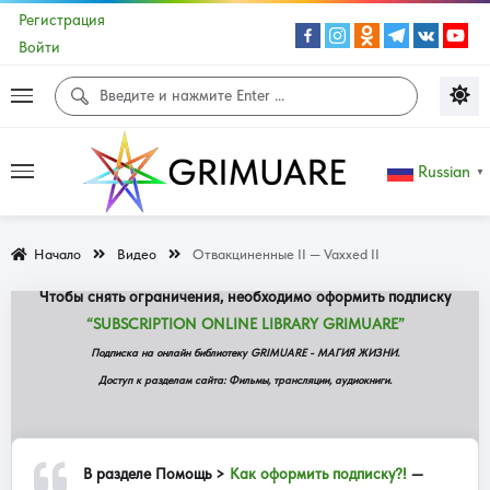
Регистрация
Войти
Доступ к данной странице сайта не
доступен!
Russian
▼
Содержание данной страницы доступно ограниченной группе
Начало
Видео
Отвакциненные II — Vaxxed II
подписчиков сайта.
Чтобы снять ограничения, необходимо оформить подписку
“SUBSCRIPTION ONLINE LIBRARY GRIMUARE”
Подписка на онлайн библиотеку GRIMUARE - МАГИЯ ЖИЗНИ.
Доступ к разделам сайта: Фильмы, трансляции, аудиокниги.
В разделе
Помощь >
Как оформить подписку?!
—