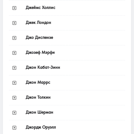
Джеймс Холлис
Джек Лондон
Джо Диспензе
Джозеф Мэрфи
Джон Кабат-Зинн
Джон Маррс
Джон Толкин
Джон Шерман
Джордж Оруэлл