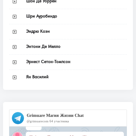
Шон Де Уоррен
Шри Ауробиндо
Эндрю Коэн
Энтони Де Мелло
Эрнест Сетон-Томпсон
Ян Василий