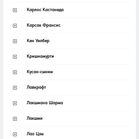
Карлос Кастанеда
Карсак Франсис
Кен Уилбер
Кришнамурти
Кусан-сыним
Лавкрафт
Лакшмана Шарма
Лакшми
Лао Цзы