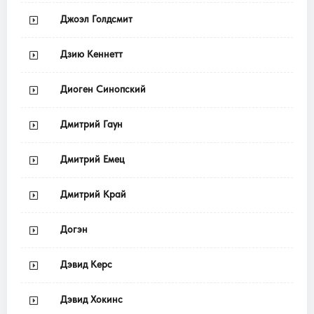
Джоэл Голдсмит
Дзию Кеннетт
Диоген Синопский
Дмитрий Гаун
Дмитрий Емец
Дмитрий Край
Догэн
Дэвид Керс
Дэвид Хокинс