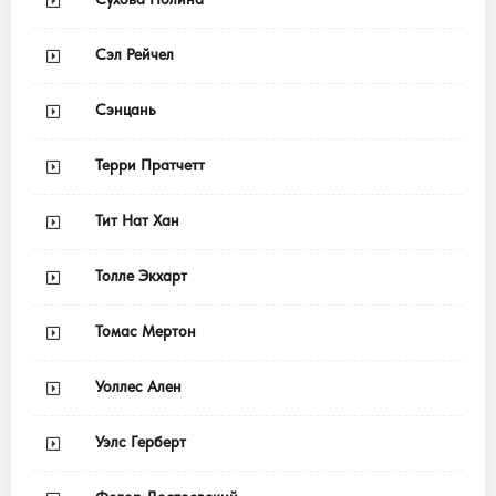
Сэл Рейчел
Сэнцань
Терри Пратчетт
Тит Нат Хан
Толле Экхарт
Томас Мертон
Уоллес Ален
Уэлс Герберт