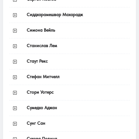
Сиддхарамешвар Махарадж
Симона Вейль
Станислав Лем
Стаут Рекс
Стефан Митчелл
Стори Уотерс
Сумедхо Аджан
Сунг Сан
Сухова Полина