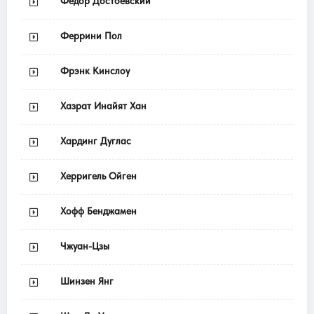
Федор Достоевский
Феррини Пол
Фрэнк Кинслоу
Хазрат Инайят Хан
Хардинг Дуглас
Херригель Ойген
Хофф Бенджамен
Чжуан-Цзы
Шинзен Янг