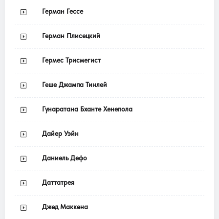
Герман Гессе
Герман Плисецкий
Гермес Трисмегист
Геше Джампа Тинлей
Гунаратана Бханте Хенепола
Дайер Уэйн
Даниель Дефо
Даттатрея
Джед Маккена