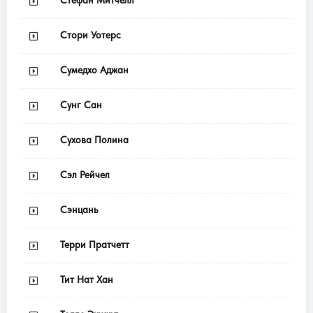
Стефан Митчелл
Стори Уотерс
Сумедхо Аджан
Сунг Сан
Сухова Полина
Сэл Рейчел
Сэнцань
Терри Пратчетт
Тит Нат Хан