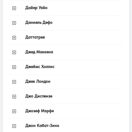
Дайер Уэйн
Даниель Дефо
Даттатрея
Джед Маккена
Джеймс Холлис
Джек Лондон
Джо Диспензе
Джозеф Мэрфи
Джон Кабат-Зинн