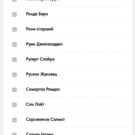
Ронда Берн
Рони-старший
Руми Джалаладдин
Руперт Спайра
Руслан Жуковец
Самартха Рамдас
Сан Лайт
Сарсекенов Салмат
Сатьям Надин