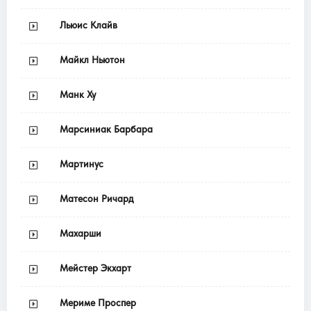
Льюис Клайв
Майкл Ньютон
Манк Ху
Марсиниак Барбара
Мартинус
Матесон Ричард
Махарши
Мейстер Экхарт
Мериме Проспер