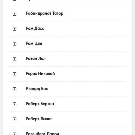
Рабиндранат Тагор
Рам Дасс
Рам Цзы
Ратан Лал
Рерих Николай
Ричард Бах
Роберт Бертон
Роберт Льюис
Розенберг Ларри