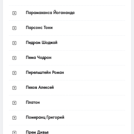
Парамаханса Йогананда
Парсонс Тони
Педрам Шоджай
Пема Чодрон
Перельштейн Роман
Пехов Алексей
Платон
Померанц Григорий
Прем Дивья