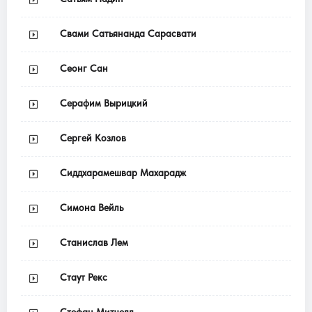
Свами Сатьянанда Сарасвати
Сеонг Сан
Серафим Вырицкий
Сергей Козлов
Сиддхарамешвар Махарадж
Симона Вейль
Станислав Лем
Стаут Рекс