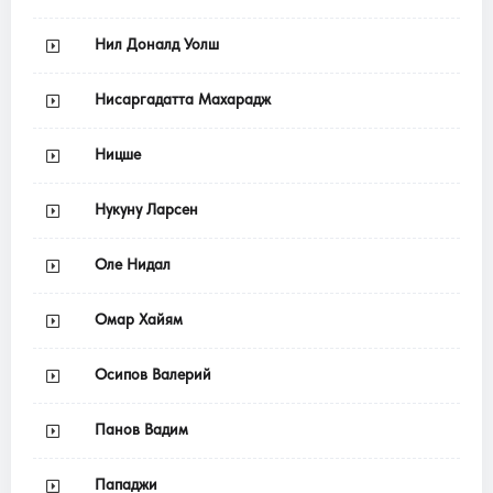
Нил Доналд Уолш
Нисаргадатта Махарадж
Ницше
Нукуну Ларсен
Оле Нидал
Омар Хайям
Осипов Валерий
Панов Вадим
Пападжи