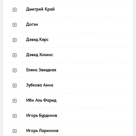
Дмитрий Край
Догэн
Дэвид Керс
Дэвид Хокинс
Елена Звездная
Зубкова Анна
Ибн Аль Фарид
Игорь Бурдонов
Игорь Ларионов