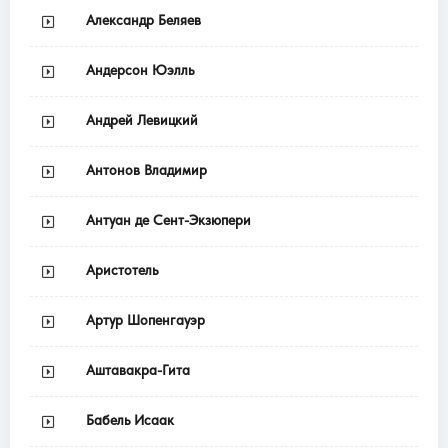
Александр Беляев
Андерсон Юэлль
Андрей Левицкий
Антонов Владимир
Антуан де Сент-Экзюпери
Аристотель
Артур Шопенгауэр
Аштавакра-Гита
Бабель Исаак