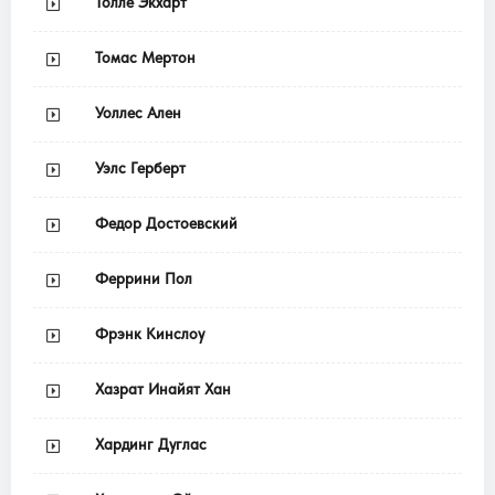
Толле Экхарт
Томас Мертон
Уоллес Ален
Уэлс Герберт
Федор Достоевский
Феррини Пол
Фрэнк Кинслоу
Хазрат Инайят Хан
Хардинг Дуглас