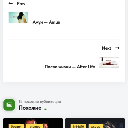
Prev
Амун — Amun
Next
После жизни — After Life
18 похожие публикации
Похожие
боевик
триллер
1:44:50
ужасы