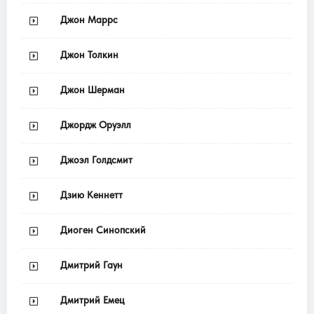
Джон Маррс
Джон Толкин
Джон Шерман
Джордж Оруэлл
Джоэл Голдсмит
Дзию Кеннетт
Диоген Синопский
Дмитрий Гаун
Дмитрий Емец