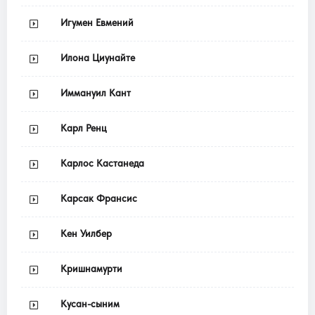
Игумен Евмений
Илона Циунайте
Иммануил Кант
Карл Ренц
Карлос Кастанеда
Карсак Франсис
Кен Уилбер
Кришнамурти
Кусан-сыним