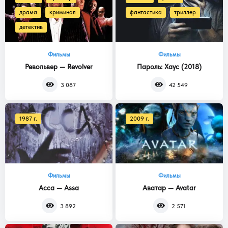
драма
криминал
фантастика
триллер
детектив
Фильмы
Фильмы
Револьвер — Revolver
Пароль: Хаус (2018)
3 087
42 549
1987 г.
2009 г.
Фильмы
Фильмы
Асса — Assa
Аватар — Avatar
3 892
2 571