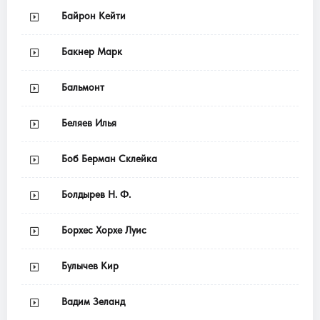
Байрон Кейти
Бакнер Марк
Бальмонт
Беляев Илья
Боб Берман Склейка
Болдырев Н. Ф.
Борхес Хорхе Луис
Булычев Кир
Вадим Зеланд