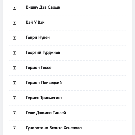
Вишну Дэв Свами
Вэй У Вэй
Генри Нувен
Георгий Гурджиев
Герман Гессе
Герман Плисецкий
Гермес Трисмегист
Геше Джампа Тинлей
Гунаратана Бханте Хенепола