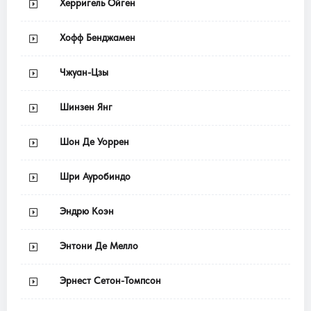
Херригель Ойген
Хофф Бенджамен
Чжуан-Цзы
Шинзен Янг
Шон Де Уоррен
Шри Ауробиндо
Эндрю Коэн
Энтони Де Мелло
Эрнест Сетон-Томпсон