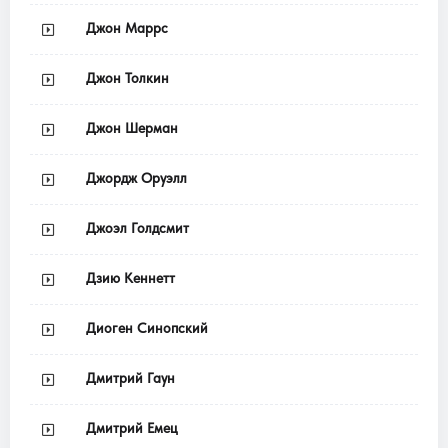
Джон Маррс
Джон Толкин
Джон Шерман
Джордж Оруэлл
Джоэл Голдсмит
Дзию Кеннетт
Диоген Синопский
Дмитрий Гаун
Дмитрий Емец