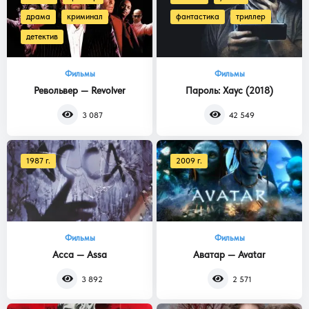
драма
криминал
фантастика
триллер
детектив
Фильмы
Фильмы
Револьвер — Revolver
Пароль: Хаус (2018)
3 087
42 549
1987 г.
2009 г.
Фильмы
Фильмы
Асса — Assa
Аватар — Avatar
3 892
2 571