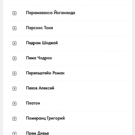
Парамаханса Йогананда
Парсонс Тони
Педрам Шоджай
Пема Чодрон
Перельштейн Роман
Пехов Алексей
Платон
Померанц Григорий
Прем Дивья