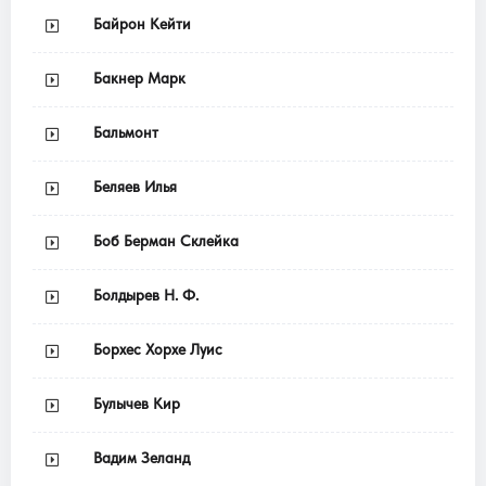
Байрон Кейти
Бакнер Марк
Бальмонт
Беляев Илья
Боб Берман Склейка
Болдырев Н. Ф.
Борхес Хорхе Луис
Булычев Кир
Вадим Зеланд