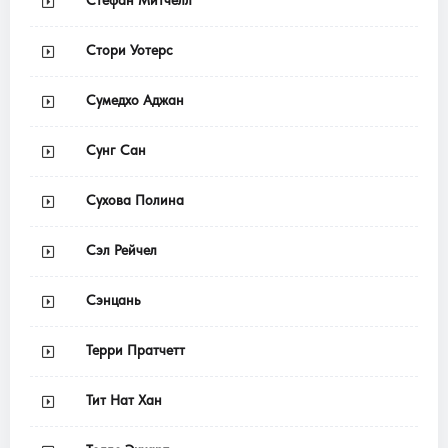
Стефан Митчелл
Стори Уотерс
Сумедхо Аджан
Сунг Сан
Сухова Полина
Сэл Рейчел
Сэнцань
Терри Пратчетт
Тит Нат Хан