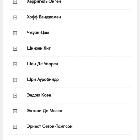
Херригель Ойген
Хофф Бенджамен
Чжуан-Цзы
Шинзен Янг
Шон Де Уоррен
Шри Ауробиндо
Эндрю Коэн
Энтони Де Мелло
Эрнест Сетон-Томпсон