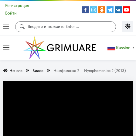
Регистрация
Войти
Russian
▼
Начало
Видео
Нимфоманка 2 — Nymphomaniac 2 (2013)