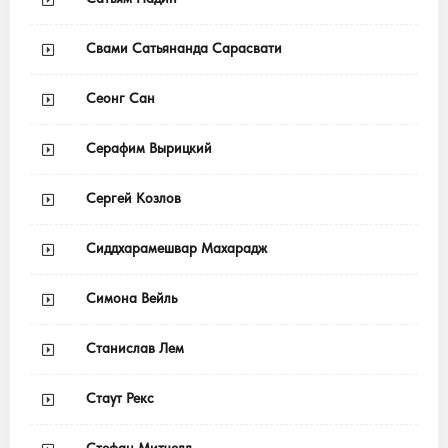
Свами Сатьянанда Сарасвати
Сеонг Сан
Серафим Вырицкий
Сергей Козлов
Сиддхарамешвар Махарадж
Симона Вейль
Станислав Лем
Стаут Рекс