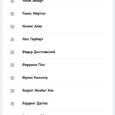
Толле Экхарт
Томас Мертон
Уоллес Ален
Уэлс Герберт
Федор Достоевский
Феррини Пол
Фрэнк Кинслоу
Хазрат Инайят Хан
Хардинг Дуглас