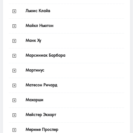
Льюис Клайв
Майкл Ньютон
Манк Ху
Марсиниак Барбара
Мартинус
Матесон Ричард
Махарши
Мейстер Экхарт
Мериме Проспер