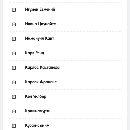
Игумен Евмений
Илона Циунайте
Иммануил Кант
Карл Ренц
Карлос Кастанеда
Карсак Франсис
Кен Уилбер
Кришнамурти
Кусан-сыним