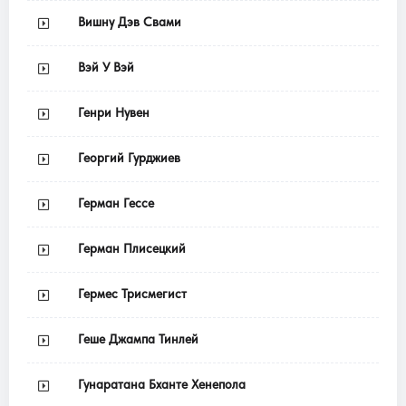
Вишну Дэв Свами
Вэй У Вэй
Генри Нувен
Георгий Гурджиев
Герман Гессе
Герман Плисецкий
Гермес Трисмегист
Геше Джампа Тинлей
Гунаратана Бханте Хенепола