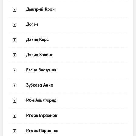
Дмитрий Край
Догэн
Дэвид Керс
Дэвид Хокинс
Елена Звездная
Зубкова Анна
Ибн Аль Фарид
Игорь Бурдонов
Игорь Ларионов