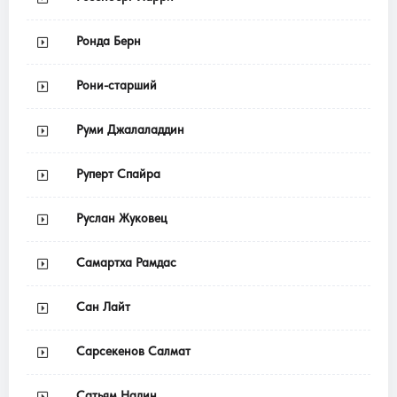
Ронда Берн
Рони-старший
Руми Джалаладдин
Руперт Спайра
Руслан Жуковец
Самартха Рамдас
Сан Лайт
Сарсекенов Салмат
Сатьям Надин