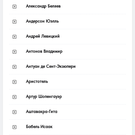
Александр Беляев
Андерсон Юэлль
Андрей Левицкий
Антонов Владимир
Антуан де Сент-Экзюпери
Аристотель
Артур Шопенгауэр
Аштавакра-Гита
Бабель Исаак