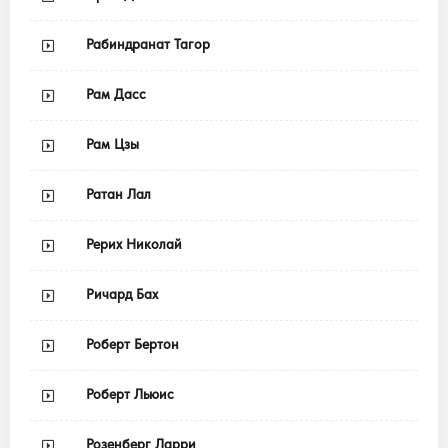
Рабиндранат Тагор
Рам Дасс
Рам Цзы
Ратан Лал
Рерих Николай
Ричард Бах
Роберт Бертон
Роберт Льюис
Розенберг Ларри