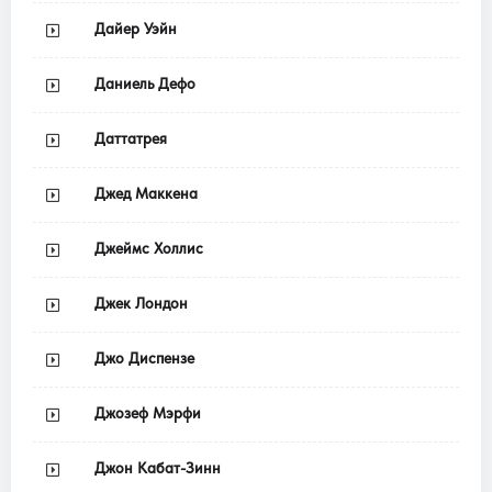
Дайер Уэйн
Даниель Дефо
Даттатрея
Джед Маккена
Джеймс Холлис
Джек Лондон
Джо Диспензе
Джозеф Мэрфи
Джон Кабат-Зинн