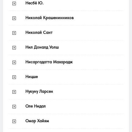
Несбё Ю.
Николай Крашенинников
Николай Сант
Нил Доналд Уолш
Нисаргадатта Махарадж
Ницше
Нукуну Ларсен
Оле Нидал
Омар Хайям