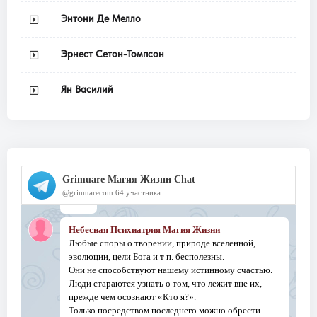
Энтони Де Мелло
Эрнест Сетон-Томпсон
Ян Василий