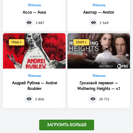
Фильмы
Фильмы
Асса — Assa
Аватар — Avatar
3 887
2 569
1966 г.
2009 г.
Фильмы
Фильмы
Андрей Рублев — Andrei
Грозовой перевал —
Roublev
Wuthering Heights — ч.1
5 806
30 715
ЗАГРУЗИТЬ БОЛЬШЕ