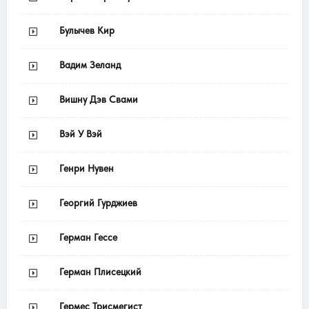
Булычев Кир
Вадим Зеланд
Вишну Дэв Свами
Вэй У Вэй
Генри Нувен
Георгий Гурджиев
Герман Гессе
Герман Плисецкий
Гермес Трисмегист