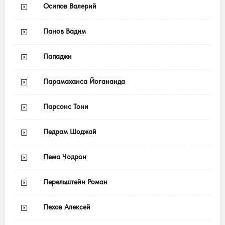
Осипов Валерий
Панов Вадим
Пападжи
Парамаханса Йогананда
Парсонс Тони
Педрам Шоджай
Пема Чодрон
Перельштейн Роман
Пехов Алексей