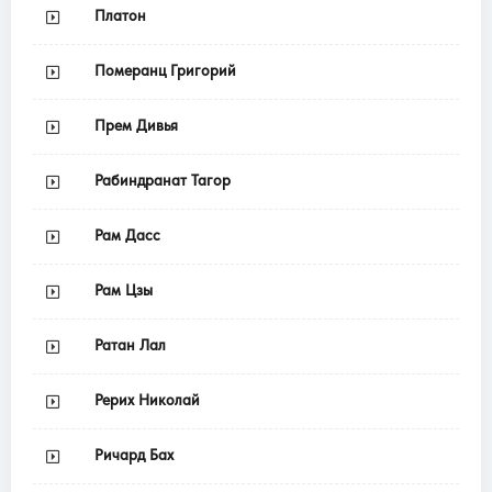
Платон
Померанц Григорий
Прем Дивья
Рабиндранат Тагор
Рам Дасс
Рам Цзы
Ратан Лал
Рерих Николай
Ричард Бах