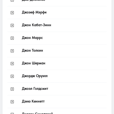
Джозеф Мэрфи
Джон Кабат-Зинн
Джон Маррс
Джон Толкин
Джон Шерман
Джордж Оруэлл
Джоэл Голдсмит
Дзию Кеннетт