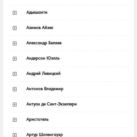
Адьяшанти
Азимов Айзек
Александр Беляев
Андерсон Юэлль
Андрей Левицкий
Антонов Владимир
Антуан де Сент-Экзюпери
Аристотель
Артур Шопенгауэр