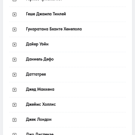
Геше Джампа Тинлей
Гунаратана Бханте Хенепола
Дайер Уэйн
Даниель Дефо
Даттатрея
Джед Маккена
Джеймс Холлис
Джек Лондон
Джо Диспензе