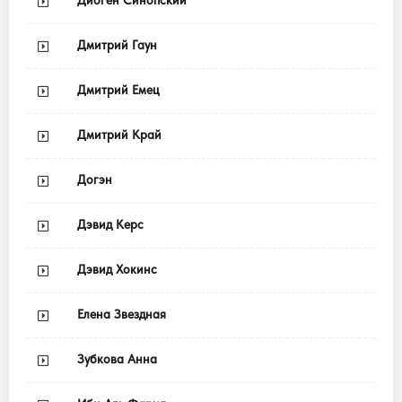
Диоген Синопский
Дмитрий Гаун
Дмитрий Емец
Дмитрий Край
Догэн
Дэвид Керс
Дэвид Хокинс
Елена Звездная
Зубкова Анна