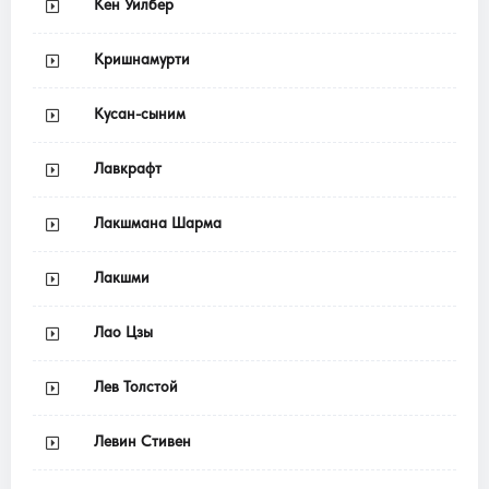
Кен Уилбер
Кришнамурти
Кусан-сыним
Лавкрафт
Лакшмана Шарма
Лакшми
Лао Цзы
Лев Толстой
Левин Стивен