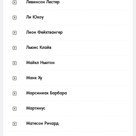
Левинсон Лестер
Ли Юкоу
Лион Фейхтвангер
Льюис Клайв
Майкл Ньютон
Манк Ху
Марсиниак Барбара
Мартинус
Матесон Ричард