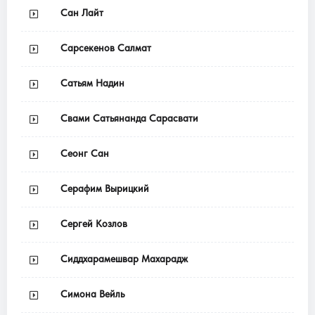
Сан Лайт
Сарсекенов Салмат
Сатьям Надин
Свами Сатьянанда Сарасвати
Сеонг Сан
Серафим Вырицкий
Сергей Козлов
Сиддхарамешвар Махарадж
Симона Вейль