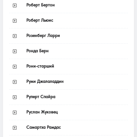
Роберт Бертон
Роберт Льюис
Розенберг Ларри
Ронда Берн
Рони-старший
Руми Джалаладдин
Руперт Спайра
Руслан Жуковец
Самартха Рамдас