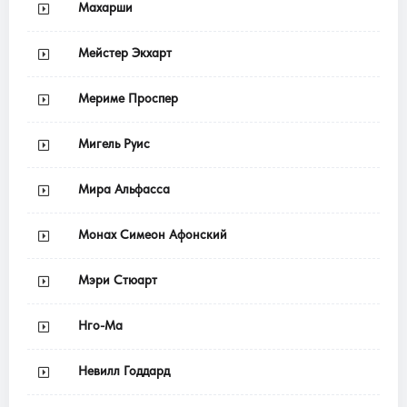
Махарши
Мейстер Экхарт
Мериме Проспер
Мигель Руис
Мира Альфасса
Монах Симеон Афонский
Мэри Стюарт
Нго-Ма
Невилл Годдард