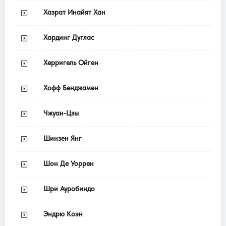
Хазрат Инайят Хан
Хардинг Дуглас
Херригель Ойген
Хофф Бенджамен
Чжуан-Цзы
Шинзен Янг
Шон Де Уоррен
Шри Ауробиндо
Эндрю Коэн