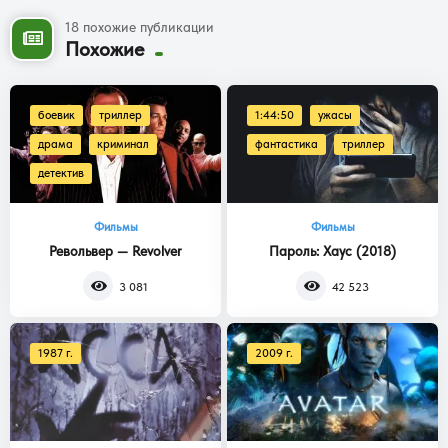
18 похожие публикации
Похожие
боевик
триллер
1:44:50
ужасы
драма
криминал
фантастика
триллер
детектив
Фильмы
Фильмы
Револьвер — Revolver
Пароль: Хаус (2018)
3 081
42 523
1987 г.
2009 г.