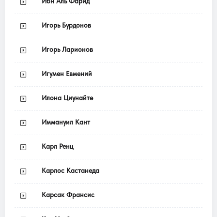
Ибн Аль Фарид
Игорь Бурдонов
Игорь Ларионов
Игумен Евмений
Илона Циунайте
Иммануил Кант
Карл Ренц
Карлос Кастанеда
Карсак Франсис