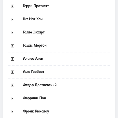
Терри Пратчетт
Тит Нат Хан
Толле Экхарт
Томас Мертон
Уоллес Ален
Уэлс Герберт
Федор Достоевский
Феррини Пол
Фрэнк Кинслоу