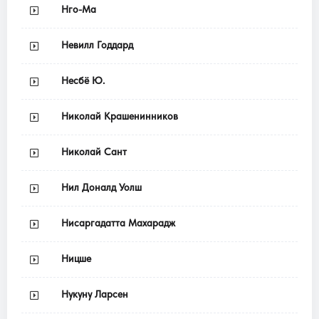
Нго-Ма
Невилл Годдард
Несбё Ю.
Николай Крашенинников
Николай Сант
Нил Доналд Уолш
Нисаргадатта Махарадж
Ницше
Нукуну Ларсен