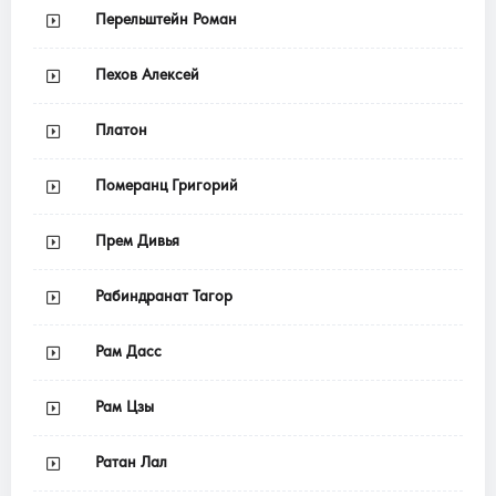
Перельштейн Роман
Пехов Алексей
Платон
Померанц Григорий
Прем Дивья
Рабиндранат Тагор
Рам Дасс
Рам Цзы
Ратан Лал