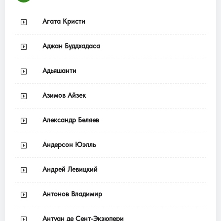
Агата Кристи
Аджан Буддхадаса
Адьяшанти
Азимов Айзек
Александр Беляев
Андерсон Юэлль
Андрей Левицкий
Антонов Владимир
Антуан де Сент-Экзюпери