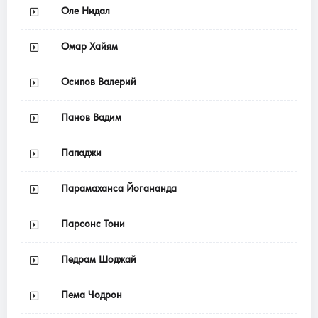
Оле Нидал
Омар Хайям
Осипов Валерий
Панов Вадим
Пападжи
Парамаханса Йогананда
Парсонс Тони
Педрам Шоджай
Пема Чодрон