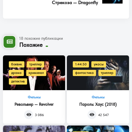
персонажи, поняв, что он повержен, сразу же предали его
Стрекоза — Dragonfly
18 похожие публикации
Похожие
боевик
триллер
1:44:50
ужасы
драма
криминал
фантастика
триллер
детектив
Фильмы
Фильмы
Револьвер — Revolver
Пароль: Хаус (2018)
3 086
42 547