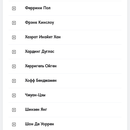
Феррини Пол
Фрэнк Кинслоу
Хазрат Инайят Хан
Хардинг Дуглас
Херригель Ойген
Хофф Бенджамен
Чжуан-Цзы
Шинзен Янг
Шон Де Уоррен