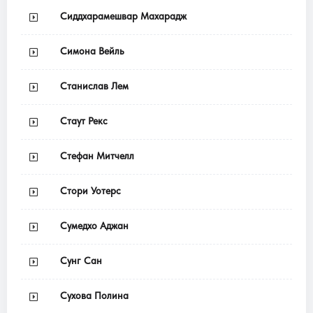
Сиддхарамешвар Махарадж
Симона Вейль
Станислав Лем
Стаут Рекс
Стефан Митчелл
Стори Уотерс
Сумедхо Аджан
Сунг Сан
Сухова Полина