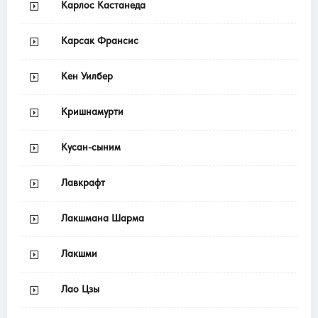
Карлос Кастанеда
Карсак Франсис
Кен Уилбер
Кришнамурти
Кусан-сыним
Лавкрафт
Лакшмана Шарма
Лакшми
Лао Цзы