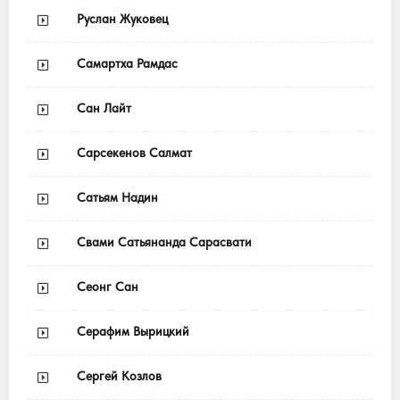
Руслан Жуковец
Самартха Рамдас
Сан Лайт
Сарсекенов Салмат
Сатьям Надин
Свами Сатьянанда Сарасвати
Сеонг Сан
Серафим Вырицкий
Сергей Козлов