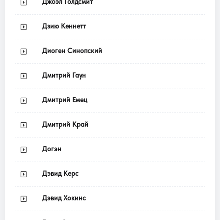
Джоэл Голдсмит
Дзию Кеннетт
Диоген Синопский
Дмитрий Гаун
Дмитрий Емец
Дмитрий Край
Догэн
Дэвид Керс
Дэвид Хокинс