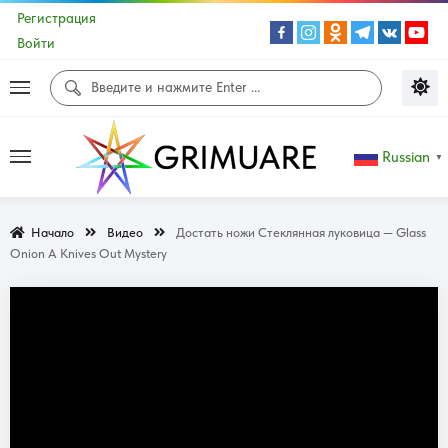
Регистрация
Войти
Russian
▼
Начало
Видео
Достать ножи Стеклянная луковица — Glass
Onion A Knives Out Mystery