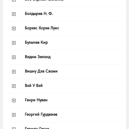
Болдырев Н. Ф.
Борхес Хорхе Луис
Булычев Кир
Вадим Зеланд
Вишну Дэв Свами
Вэй У Вэй
Генри Нувен
Георгий Гурджиев
Герман Гессе