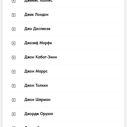
Джеймс Холлис
Джек Лондон
Джо Диспензе
Джозеф Мэрфи
Джон Кабат-Зинн
Джон Маррс
Джон Толкин
Джон Шерман
Джордж Оруэлл