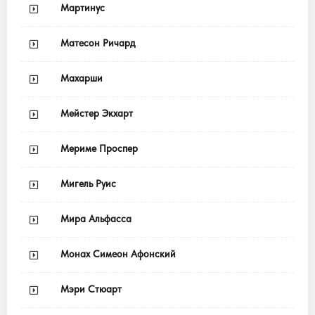
Мартинус
Матесон Ричард
Махарши
Мейстер Экхарт
Мериме Проспер
Мигель Руис
Мира Альфасса
Монах Симеон Афонский
Мэри Стюарт