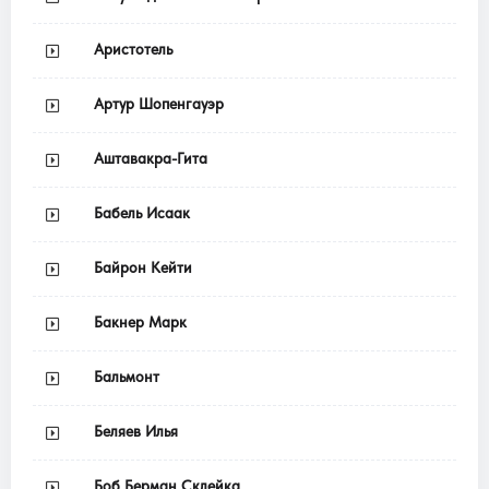
Аристотель
Артур Шопенгауэр
Аштавакра-Гита
Бабель Исаак
Байрон Кейти
Бакнер Марк
Бальмонт
Беляев Илья
Боб Берман Склейка