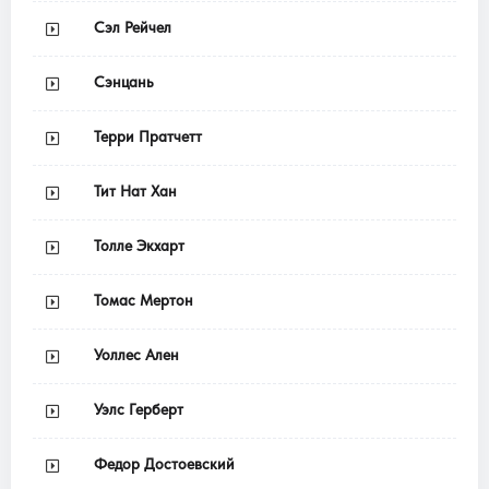
Сэл Рейчел
Сэнцань
Терри Пратчетт
Тит Нат Хан
Толле Экхарт
Томас Мертон
Уоллес Ален
Уэлс Герберт
Федор Достоевский