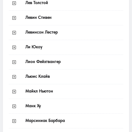
Лев Толстой
Левин Стивен
Левинсон Лестер
Ли Юкоу
Лион Фейхтвангер
Льюис Клайв
Майкл Ньютон
Манк Ху
Марсиниак Барбара