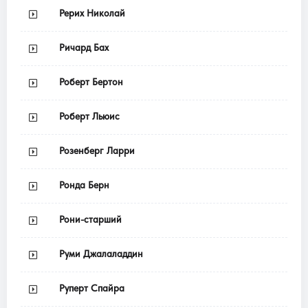
Рерих Николай
Ричард Бах
Роберт Бертон
Роберт Льюис
Розенберг Ларри
Ронда Берн
Рони-старший
Руми Джалаладдин
Руперт Спайра