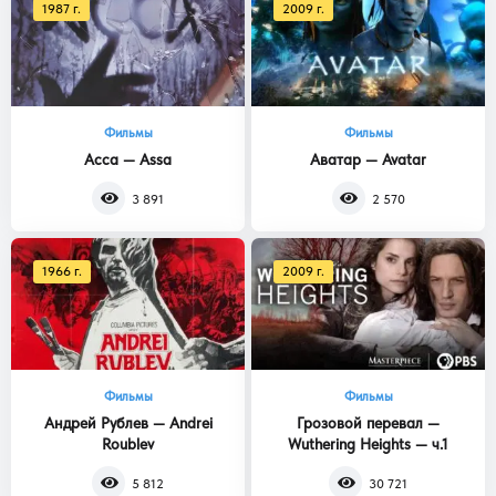
1987 г.
2009 г.
Фильмы
Фильмы
Асса — Assa
Аватар — Avatar
3 891
2 570
1966 г.
2009 г.
Фильмы
Фильмы
Андрей Рублев — Andrei
Грозовой перевал —
Roublev
Wuthering Heights — ч.1
5 812
30 721