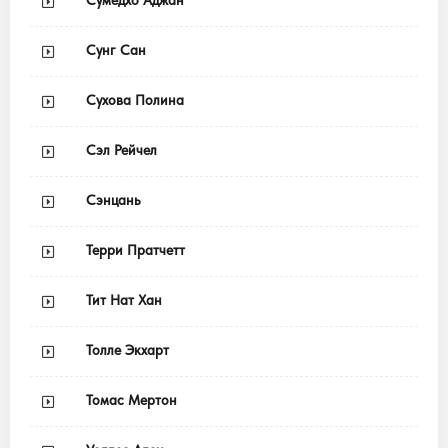
Сунг Сан
Сухова Полина
Сэл Рейчел
Сэнцань
Терри Пратчетт
Тит Нат Хан
Толле Экхарт
Томас Мертон