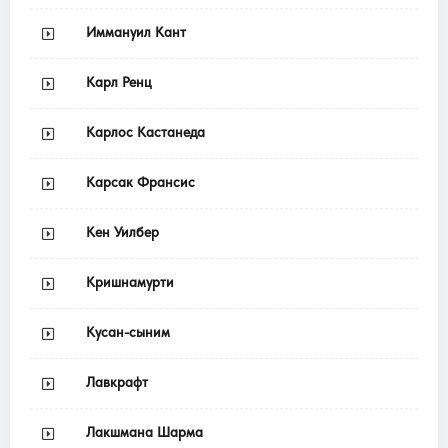
Иммануил Кант
Карл Ренц
Карлос Кастанеда
Карсак Франсис
Кен Уилбер
Кришнамурти
Кусан-сыним
Лавкрафт
Лакшмана Шарма