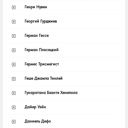
Генри Нувен
Георгий Гурджиев
Герман Гессе
Герман Плисецкий
Гермес Трисмегист
Геше Джампа Тинлей
Гунаратана Бханте Хенепола
Дайер Уэйн
Даниель Дефо