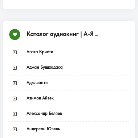
Каталог аудиокниг | А-Я
Агата Кристи
Аджан Буддхадаса
Адьяшанти
Азимов Айзек
Александр Беляев
Андерсон Юэлль