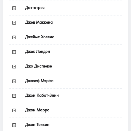
Даттатрея
Джед Маккена
Джеймс Холлис
Джек Лондон
Джо Диспензе
Джозеф Мэрфи
Джон Кабат-Зинн
Джон Маррс
Джон Толкин