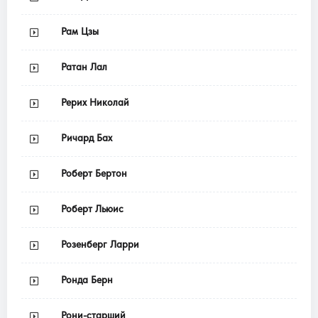
Рам Цзы
Ратан Лал
Рерих Николай
Ричард Бах
Роберт Бертон
Роберт Льюис
Розенберг Ларри
Ронда Берн
Рони-старший