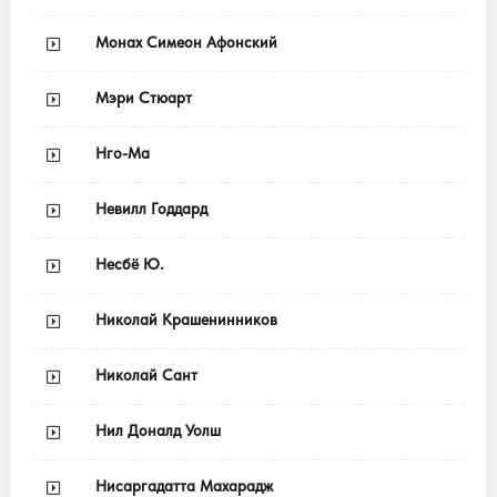
Монах Симеон Афонский
Мэри Стюарт
Нго-Ма
Невилл Годдард
Несбё Ю.
Николай Крашенинников
Николай Сант
Нил Доналд Уолш
Нисаргадатта Махарадж