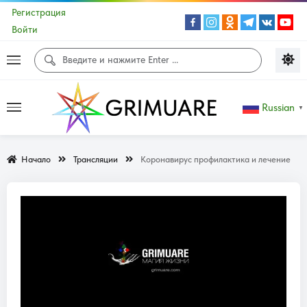
Регистрация
Войти
Russian
▼
Начало
Трансляции
Коронавирус профилактика и лечение