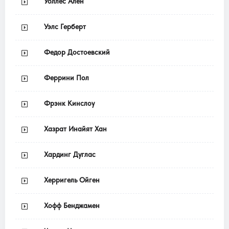
Уоллес Ален
Уэлс Герберт
Федор Достоевский
Феррини Пол
Фрэнк Кинслоу
Хазрат Инайят Хан
Хардинг Дуглас
Херригель Ойген
Хофф Бенджамен