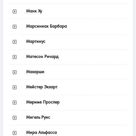
Манк Ху
Марсиниак Барбара
Мартинус
Матесон Ричард
Махарши
Мейстер Экхарт
Мериме Проспер
Мигель Руис
Мира Альфасса