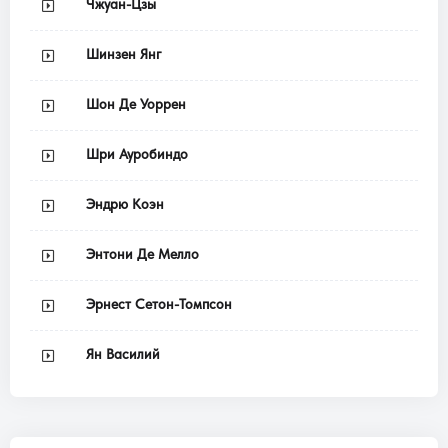
Чжуан-Цзы
Шинзен Янг
Шон Де Уоррен
Шри Ауробиндо
Эндрю Коэн
Энтони Де Мелло
Эрнест Сетон-Томпсон
Ян Василий