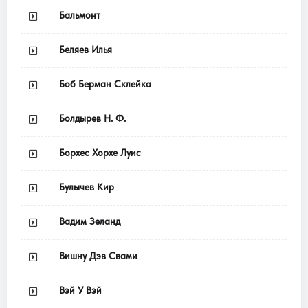
Бальмонт
Беляев Илья
Боб Берман Склейка
Болдырев Н. Ф.
Борхес Хорхе Луис
Булычев Кир
Вадим Зеланд
Вишну Дэв Свами
Вэй У Вэй