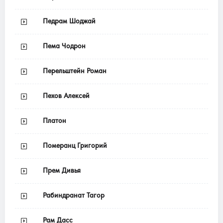
Педрам Шоджай
Пема Чодрон
Перельштейн Роман
Пехов Алексей
Платон
Померанц Григорий
Прем Дивья
Рабиндранат Тагор
Рам Дасс