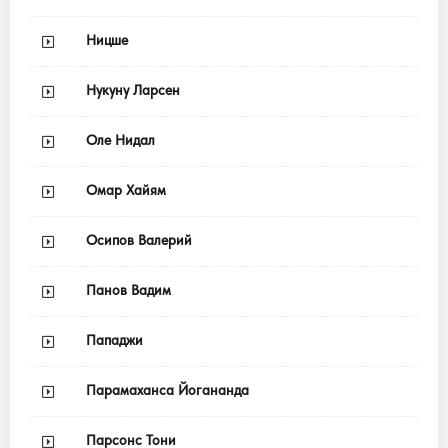
Ницше
Нукуну Ларсен
Оле Нидал
Омар Хайям
Осипов Валерий
Панов Вадим
Пападжи
Парамаханса Йогананда
Парсонс Тони