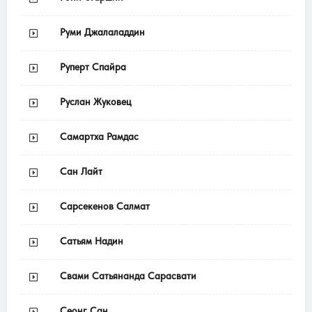
Руми Джалаладдин
Руперт Спайра
Руслан Жуковец
Самартха Рамдас
Сан Лайт
Сарсекенов Салмат
Сатьям Надин
Свами Сатьянанда Сарасвати
Сеонг Сан