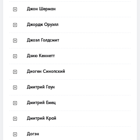
Джон Шерман
Джордж Оруэлл
Джоэл Голдсмит
Дзию Кеннетт
Диоген Синопский
Дмитрий Гаун
Дмитрий Емец
Дмитрий Край
Догэн