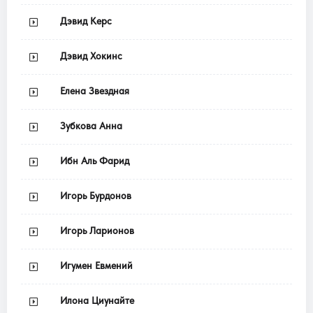
Дэвид Керс
Дэвид Хокинс
Елена Звездная
Зубкова Анна
Ибн Аль Фарид
Игорь Бурдонов
Игорь Ларионов
Игумен Евмений
Илона Циунайте