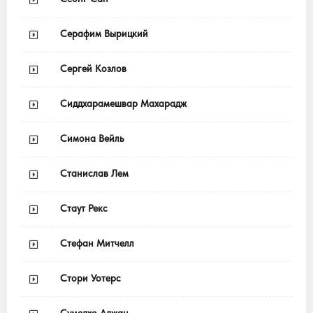
Серафим Вырицкий
Сергей Козлов
Сиддхарамешвар Махарадж
Симона Вейль
Станислав Лем
Стаут Рекс
Стефан Митчелл
Стори Уотерс
Сумедхо Аджан