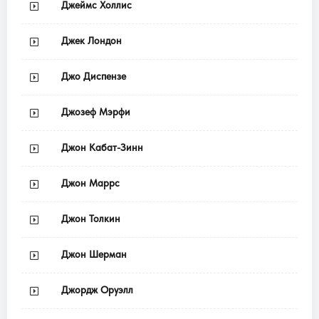
Джеймс Холлис
Джек Лондон
Джо Диспензе
Джозеф Мэрфи
Джон Кабат-Зинн
Джон Маррс
Джон Толкин
Джон Шерман
Джордж Оруэлл