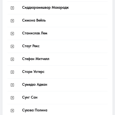
Сиддхарамешвар Махарадж
Симона Вейль
Станислав Лем
Стаут Рекс
Стефан Митчелл
Стори Уотерс
Сумедхо Аджан
Сунг Сан
Сухова Полина