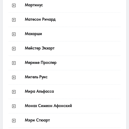
Мартинус
Матесон Ричард
Махарши
Мейстер Экхарт
Мериме Проспер
Мигель Руис
Мира Альфасса
Монах Симеон Афонский
Мэри Стюарт