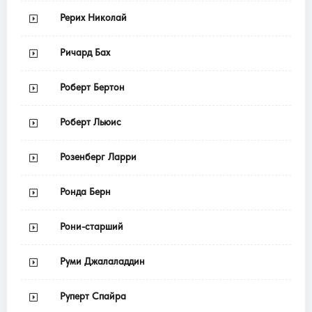
Рерих Николай
Ричард Бах
Роберт Бертон
Роберт Льюис
Розенберг Ларри
Ронда Берн
Рони-старший
Руми Джалаладдин
Руперт Спайра