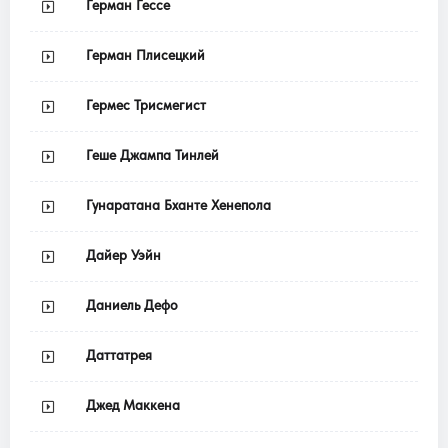
Герман Гессе
Герман Плисецкий
Гермес Трисмегист
Геше Джампа Тинлей
Гунаратана Бханте Хенепола
Дайер Уэйн
Даниель Дефо
Даттатрея
Джед Маккена