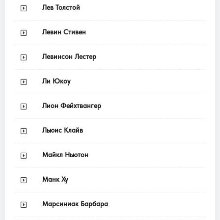
Лев Толстой
Левин Стивен
Левинсон Лестер
Ли Юкоу
Лион Фейхтвангер
Льюис Клайв
Майкл Ньютон
Манк Ху
Марсиниак Барбара