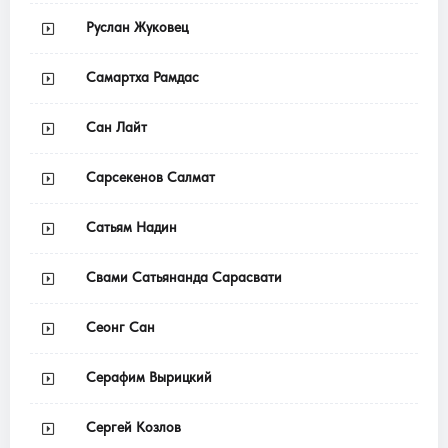
Руслан Жуковец
Самартха Рамдас
Сан Лайт
Сарсекенов Салмат
Сатьям Надин
Свами Сатьянанда Сарасвати
Сеонг Сан
Серафим Вырицкий
Сергей Козлов