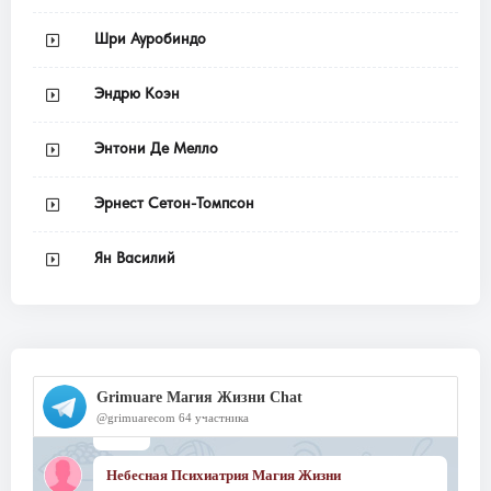
Шри Ауробиндо
Эндрю Коэн
Энтони Де Мелло
Эрнест Сетон-Томпсон
Ян Василий