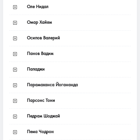
Оле Нидал
Омар Хайям
Осипов Валерий
Панов Вадим
Пападжи
Парамаханса Йогананда
Парсонс Тони
Педрам Шоджай
Пема Чодрон