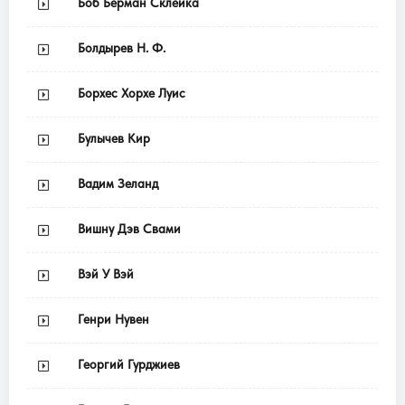
Боб Берман Склейка
Болдырев Н. Ф.
Борхес Хорхе Луис
Булычев Кир
Вадим Зеланд
Вишну Дэв Свами
Вэй У Вэй
Генри Нувен
Георгий Гурджиев