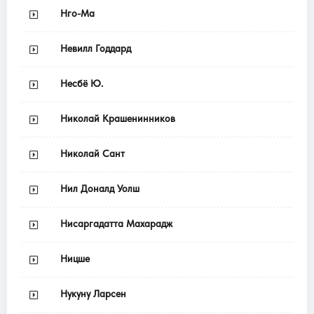
Нго-Ма
Невилл Годдард
Несбё Ю.
Николай Крашенинников
Николай Сант
Нил Доналд Уолш
Нисаргадатта Махарадж
Ницше
Нукуну Ларсен