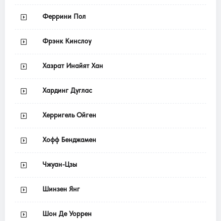
Феррини Пол
Фрэнк Кинслоу
Хазрат Инайят Хан
Хардинг Дуглас
Херригель Ойген
Хофф Бенджамен
Чжуан-Цзы
Шинзен Янг
Шон Де Уоррен