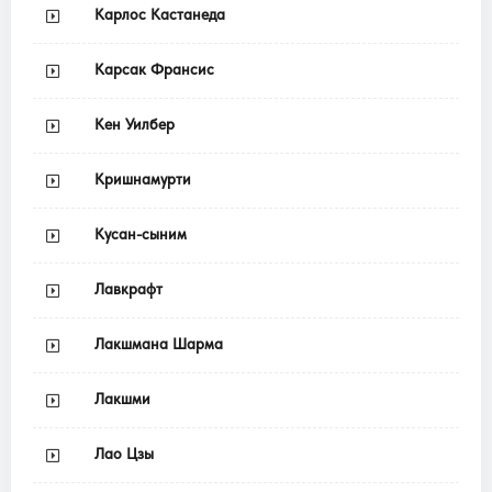
Карлос Кастанеда
Карсак Франсис
Кен Уилбер
Кришнамурти
Кусан-сыним
Лавкрафт
Лакшмана Шарма
Лакшми
Лао Цзы