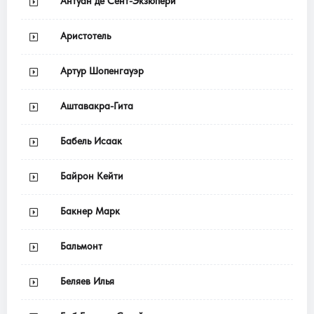
Антуан де Сент-Экзюпери
Аристотель
Артур Шопенгауэр
Аштавакра-Гита
Бабель Исаак
Байрон Кейти
Бакнер Марк
Бальмонт
Беляев Илья