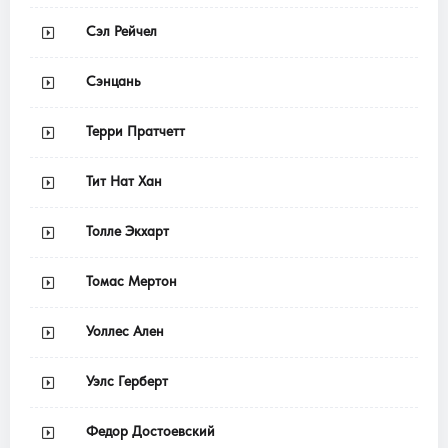
Сэл Рейчел
Сэнцань
Терри Пратчетт
Тит Нат Хан
Толле Экхарт
Томас Мертон
Уоллес Ален
Уэлс Герберт
Федор Достоевский