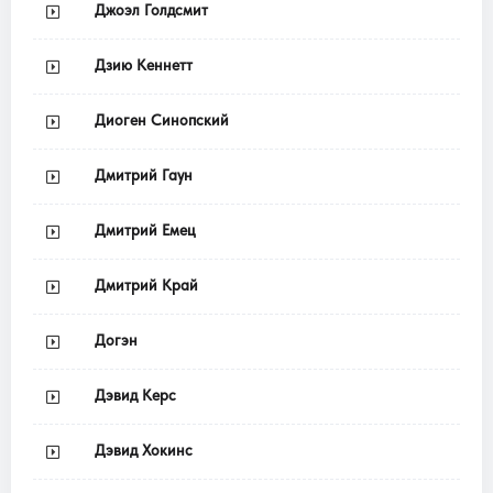
Джоэл Голдсмит
Дзию Кеннетт
Диоген Синопский
Дмитрий Гаун
Дмитрий Емец
Дмитрий Край
Догэн
Дэвид Керс
Дэвид Хокинс