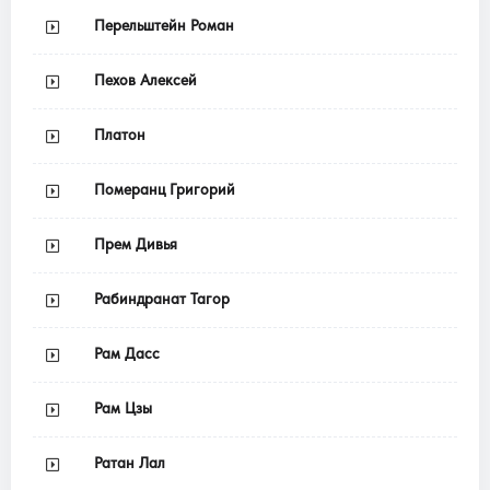
Перельштейн Роман
Пехов Алексей
Платон
Померанц Григорий
Прем Дивья
Рабиндранат Тагор
Рам Дасс
Рам Цзы
Ратан Лал