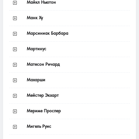
Майкл Ньютон
Манк Ху
Марсиниак Барбара
Мартинус
Матесон Ричард
Махарши
Мейстер Экхарт
Мериме Проспер
Мигель Руис