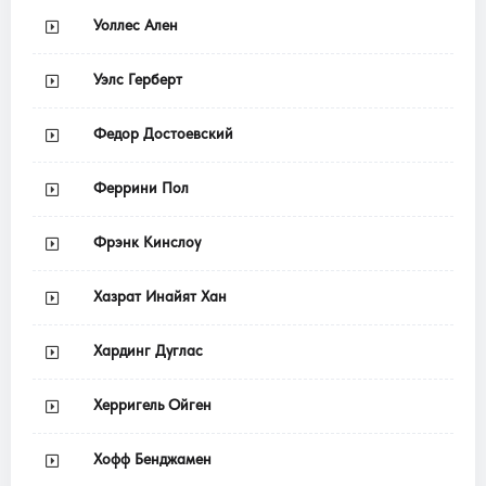
Уоллес Ален
Уэлс Герберт
Федор Достоевский
Феррини Пол
Фрэнк Кинслоу
Хазрат Инайят Хан
Хардинг Дуглас
Херригель Ойген
Хофф Бенджамен