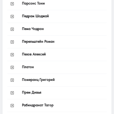
Парсонс Тони
Педрам Шоджай
Пема Чодрон
Перельштейн Роман
Пехов Алексей
Платон
Померанц Григорий
Прем Дивья
Рабиндранат Тагор