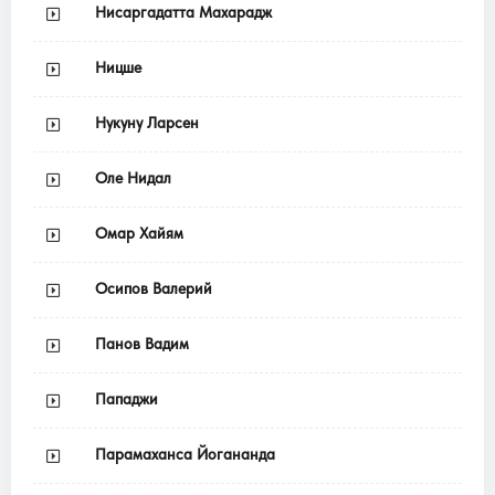
Нисаргадатта Махарадж
Ницше
Нукуну Ларсен
Оле Нидал
Омар Хайям
Осипов Валерий
Панов Вадим
Пападжи
Парамаханса Йогананда