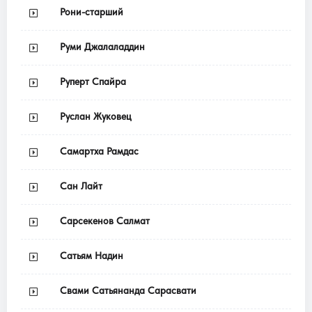
Рони-старший
Руми Джалаладдин
Руперт Спайра
Руслан Жуковец
Самартха Рамдас
Сан Лайт
Сарсекенов Салмат
Сатьям Надин
Свами Сатьянанда Сарасвати