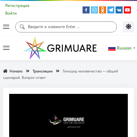
Регистрация
Войти
Russian
▼
Начало
Трансляции
Геноцид человечества — общий
сценарий. Вопрос-ответ