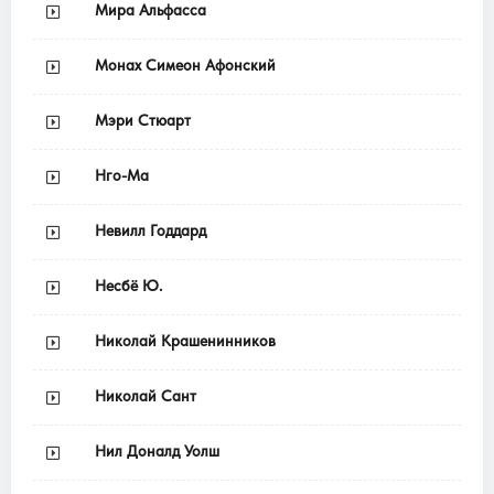
Мира Альфасса
Монах Симеон Афонский
Мэри Стюарт
Нго-Ма
Невилл Годдард
Несбё Ю.
Николай Крашенинников
Николай Сант
Нил Доналд Уолш