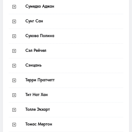
Сумедхо Аджан
Сунг Сан
Сухова Полина
Сэл Рейчел
Сэнцань
Терри Пратчетт
Тит Нат Хан
Толле Экхарт
Томас Мертон