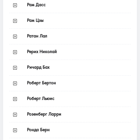
Рам Дасс
Рам Цзы
Ратан Лал
Рерих Николай
Ричард Бах
Роберт Бертон
Роберт Льюис
Розенберг Ларри
Ронда Берн