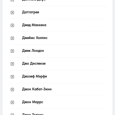
Даттатрея
Джед Маккена
Джеймс Холлис
Джек Лондон
Джо Диспензе
Джозеф Мэрфи
Джон Кабат-Зинн
Джон Маррс
Джон Толкин