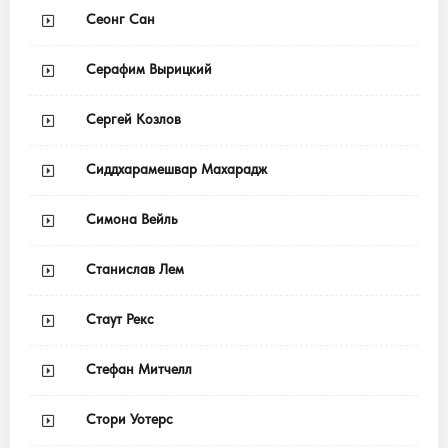
Сеонг Сан
Серафим Вырицкий
Сергей Козлов
Сиддхарамешвар Махарадж
Симона Вейль
Станислав Лем
Стаут Рекс
Стефан Митчелл
Стори Уотерс