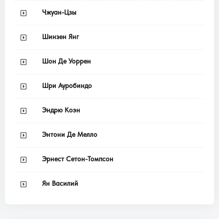
Чжуан-Цзы
Шинзен Янг
Шон Де Уоррен
Шри Ауробиндо
Эндрю Коэн
Энтони Де Мелло
Эрнест Сетон-Томпсон
Ян Василий