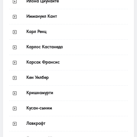
Илона Циунайте
Иммануил Кант
Карл Ренц
Карлос Кастанеда
Карсак Франсис
Кен Уилбер
Кришнамурти
Кусан-сыним
Лавкрафт