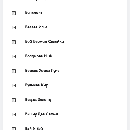
Бальмонт
Беляев Илья
Боб Берман Склейка
Болдырев Н. Ф.
Борхес Хорхе Луис
Булычев Кир
Вадим Зеланд
Вишну Дэв Свами
Вэй У Вэй