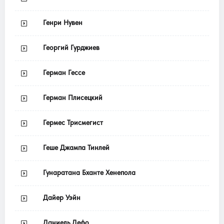
Генри Нувен
Георгий Гурджиев
Герман Гессе
Герман Плисецкий
Гермес Трисмегист
Геше Джампа Тинлей
Гунаратана Бханте Хенепола
Дайер Уэйн
Даниель Дефо