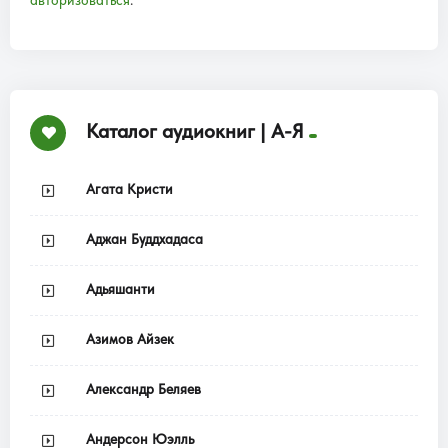
авторизоваться
.
Каталог аудиокниг | А-Я
Агата Кристи
Аджан Буддхадаса
Адьяшанти
Азимов Айзек
Александр Беляев
Андерсон Юэлль