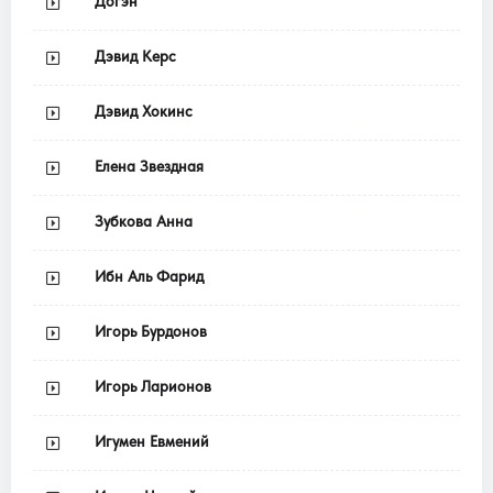
Догэн
Дэвид Керс
Дэвид Хокинс
Елена Звездная
Зубкова Анна
Ибн Аль Фарид
Игорь Бурдонов
Игорь Ларионов
Игумен Евмений