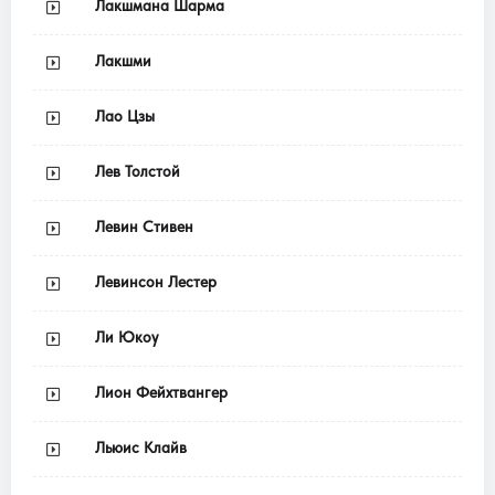
Лакшмана Шарма
Лакшми
Лао Цзы
Лев Толстой
Левин Стивен
Левинсон Лестер
Ли Юкоу
Лион Фейхтвангер
Льюис Клайв