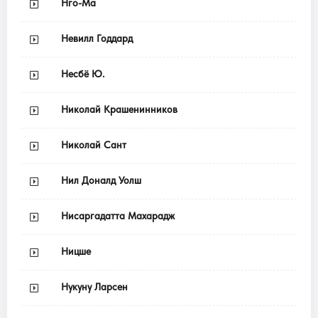
Нго-Ма
Невилл Годдард
Несбё Ю.
Николай Крашенинников
Николай Сант
Нил Доналд Уолш
Нисаргадатта Махарадж
Ницше
Нукуну Ларсен