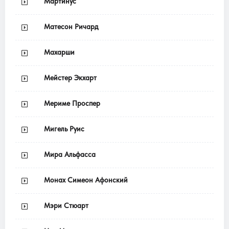
Мартинус
Матесон Ричард
Махарши
Мейстер Экхарт
Мериме Проспер
Мигель Руис
Мира Альфасса
Монах Симеон Афонский
Мэри Стюарт