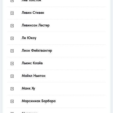
Лев Толстой
Левин Стивен
Левинсон Лестер
Ли Юкоу
Лион Фейхтвангер
Льюис Клайв
Майкл Ньютон
Манк Ху
Марсиниак Барбара