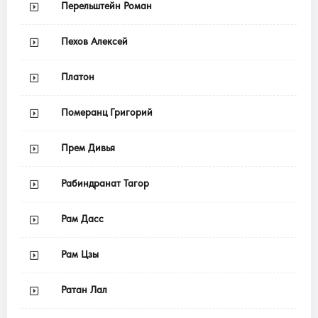
Перельштейн Роман
Пехов Алексей
Платон
Померанц Григорий
Прем Дивья
Рабиндранат Тагор
Рам Дасс
Рам Цзы
Ратан Лал