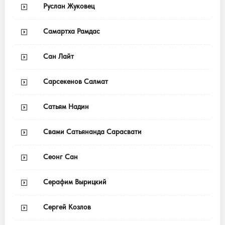
Руслан Жуковец
Самартха Рамдас
Сан Лайт
Сарсекенов Салмат
Сатьям Надин
Свами Сатьянанда Сарасвати
Сеонг Сан
Серафим Вырицкий
Сергей Козлов