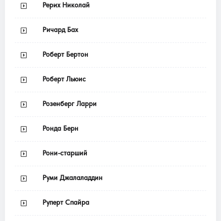
Рерих Николай
Ричард Бах
Роберт Бертон
Роберт Льюис
Розенберг Ларри
Ронда Берн
Рони-старший
Руми Джалаладдин
Руперт Спайра