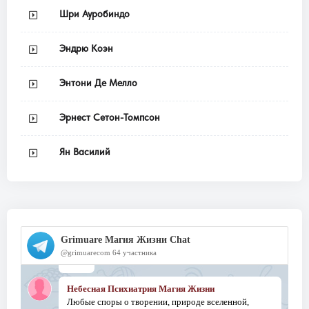
Шри Ауробиндо
Эндрю Коэн
Энтони Де Мелло
Эрнест Сетон-Томпсон
Ян Василий