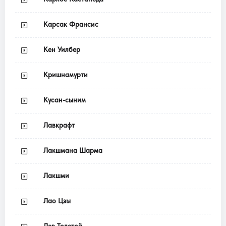
Карсак Франсис
Кен Уилбер
Кришнамурти
Кусан-сыним
Лавкрафт
Лакшмана Шарма
Лакшми
Лао Цзы