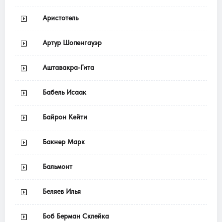
Аристотель
Артур Шопенгауэр
Аштавакра-Гита
Бабель Исаак
Байрон Кейти
Бакнер Марк
Бальмонт
Беляев Илья
Боб Берман Склейка