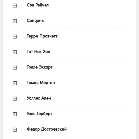
Сэл Рейчел
Сэнцань
Терри Пратчетт
Тит Нат Хан
Толле Экхарт
Томас Мертон
Уоллес Ален
Уэлс Герберт
Федор Достоевский