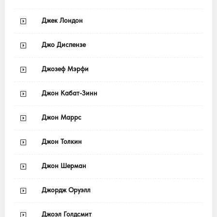
Джек Лондон
Джо Диспензе
Джозеф Мэрфи
Джон Кабат-Зинн
Джон Маррс
Джон Толкин
Джон Шерман
Джордж Оруэлл
Джоэл Голдсмит