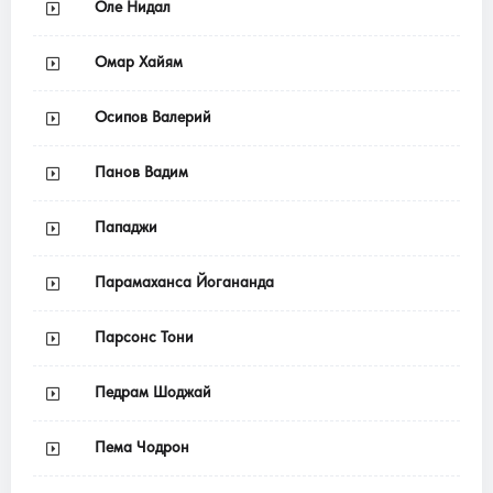
Оле Нидал
Омар Хайям
Осипов Валерий
Панов Вадим
Пападжи
Парамаханса Йогананда
Парсонс Тони
Педрам Шоджай
Пема Чодрон