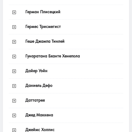
Герман Плисецкий
Гермес Трисмегист
Геше Джампа Тинлей
Гунаратана Бханте Хенепола
Дайер Уэйн
Даниель Дефо
Даттатрея
Джед Маккена
Джеймс Холлис