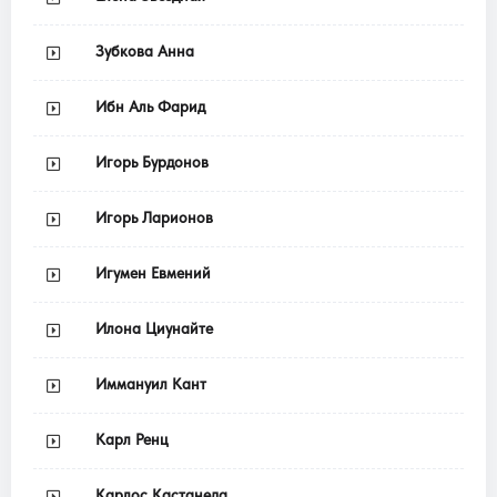
Зубкова Анна
Ибн Аль Фарид
Игорь Бурдонов
Игорь Ларионов
Игумен Евмений
Илона Циунайте
Иммануил Кант
Карл Ренц
Карлос Кастанеда