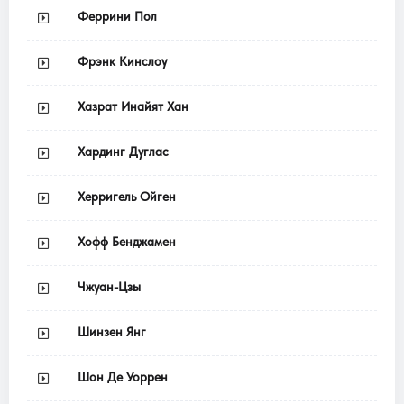
Феррини Пол
Фрэнк Кинслоу
Хазрат Инайят Хан
Хардинг Дуглас
Херригель Ойген
Хофф Бенджамен
Чжуан-Цзы
Шинзен Янг
Шон Де Уоррен