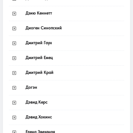
Дзию Кеннетт
Диоген Синопский
Дмитрий Гаун
Дмитрий Емец
Дмитрий Край
Догэн
Дэвид Керс
Дэвид Хокинс
Елена Звездная