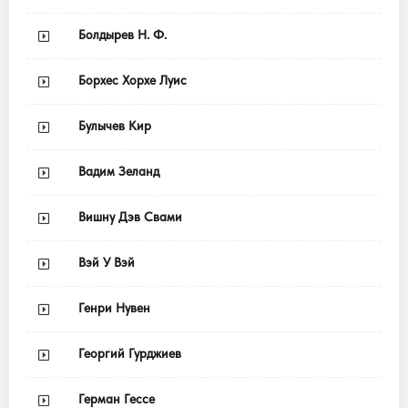
Болдырев Н. Ф.
Борхес Хорхе Луис
Булычев Кир
Вадим Зеланд
Вишну Дэв Свами
Вэй У Вэй
Генри Нувен
Георгий Гурджиев
Герман Гессе