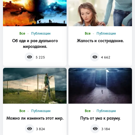
Все
Публикации
Все
Публикации
Об аде и рае дуального
Жалость и сострадание.
мироздания.
5 225
4 662
Все
Публикации
Все
Публикации
Можно ли изменить этот мир.
Путь от ума к разуму.
3 824
3 184