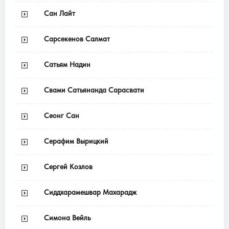
Сан Лайт
Сарсекенов Салмат
Сатьям Надин
Свами Сатьянанда Сарасвати
Сеонг Сан
Серафим Вырицкий
Сергей Козлов
Сиддхарамешвар Махарадж
Симона Вейль