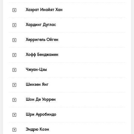
Хазрат Инайят Хан
Хардинг Дуглас
Херригель Ойген
Хофф Бенджамен
Чжуан-Цзы
Шинзен Янг
Шон Де Уоррен
Шри Ауробиндо
Эндрю Коэн