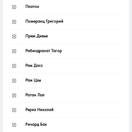
Платон
Померанц Григорий
Прем Дивья
Рабиндранат Тагор
Рам Дасс
Рам Цзы
Ратан Лал
Рерих Николай
Ричард Бах