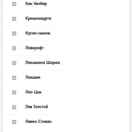
Кен Уилбер
Кришнамурти
Кусан-сыним
Лавкрафт
Лакшмана Шарма
Лакшми
Лао Цзы
Лев Толстой
Левин Стивен