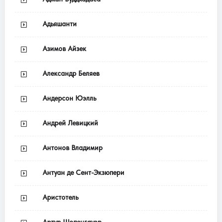
Адьяшанти
Азимов Айзек
Александр Беляев
Андерсон Юэлль
Андрей Левицкий
Антонов Владимир
Антуан де Сент-Экзюпери
Аристотель
Артур Шопенгауэр