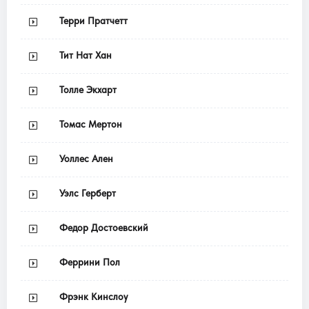
Терри Пратчетт
Тит Нат Хан
Толле Экхарт
Томас Мертон
Уоллес Ален
Уэлс Герберт
Федор Достоевский
Феррини Пол
Фрэнк Кинслоу