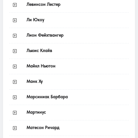
Левинсон Лестер
Ли Юкоу
Лион Фейхтвангер
Льюис Клайв
Майкл Ньютон
Манк Ху
Марсиниак Барбара
Мартинус
Матесон Ричард