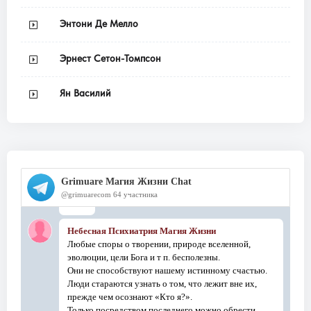
Энтони Де Мелло
Эрнест Сетон-Томпсон
Ян Василий