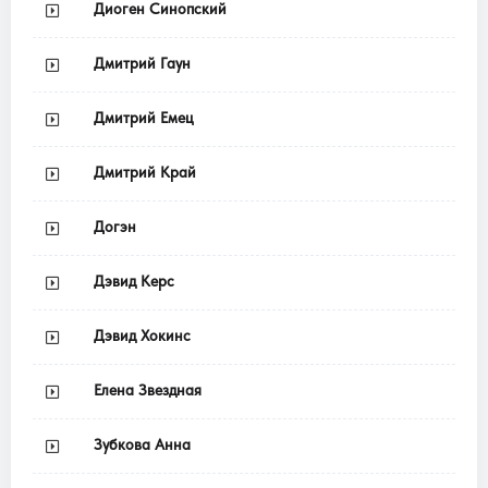
Диоген Синопский
Дмитрий Гаун
Дмитрий Емец
Дмитрий Край
Догэн
Дэвид Керс
Дэвид Хокинс
Елена Звездная
Зубкова Анна