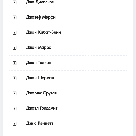
Джо Диспензе
Джозеф Мэрфи
Джон Кабат-Зинн
Джон Маррс
Джон Толкин
Джон Шерман
Джордж Оруэлл
Джоэл Голдсмит
Дзию Кеннетт