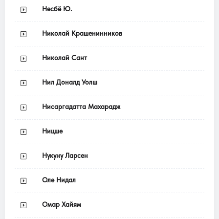
Несбё Ю.
Николай Крашенинников
Николай Сант
Нил Доналд Уолш
Нисаргадатта Махарадж
Ницше
Нукуну Ларсен
Оле Нидал
Омар Хайям