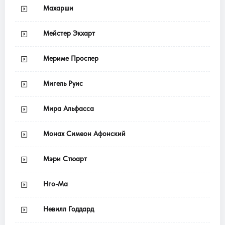
Махарши
Мейстер Экхарт
Мериме Проспер
Мигель Руис
Мира Альфасса
Монах Симеон Афонский
Мэри Стюарт
Нго-Ма
Невилл Годдард