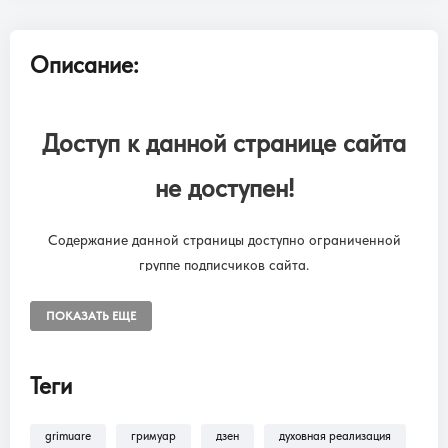
Описание:
Доступ к данной странице сайта
не доступен!
Содержание данной страницы доступно ограниченной
группе подписчиков сайта.
Чтобы снять ограничения, необходимо оформить подписку
“SUBSCRIPTION ONLINE LIBRARY GRIMUARE”
ПОКАЗАТЬ ЕЩЕ
Подписка на онлайн библиотеку GRIMUARE - МАГИЯ ЖИЗНИ.
Доступ к разделам сайта: Фильмы, трансляции, аудиокниги.
Теги
grimuare
гримуар
дзен
духовная реализация
В разделе
Помощь >
Как оформить