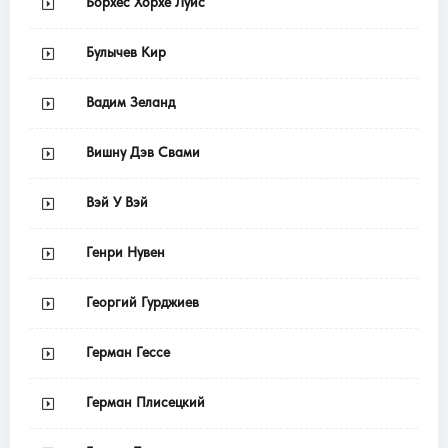
Борхес Хорхе Луис
Булычев Кир
Вадим Зеланд
Вишну Дэв Свами
Вэй У Вэй
Генри Нувен
Георгий Гурджиев
Герман Гессе
Герман Плисецкий