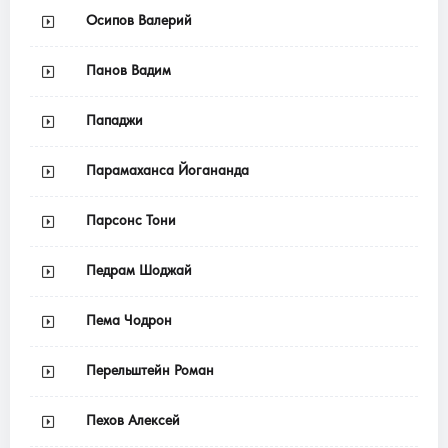
Осипов Валерий
Панов Вадим
Пападжи
Парамаханса Йогананда
Парсонс Тони
Педрам Шоджай
Пема Чодрон
Перельштейн Роман
Пехов Алексей