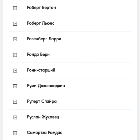
Роберт Бертон
Роберт Льюис
Розенберг Ларри
Ронда Берн
Рони-старший
Руми Джалаладдин
Руперт Спайра
Руслан Жуковец
Самартха Рамдас