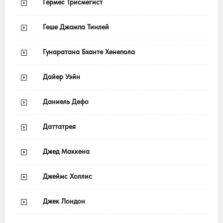
Гермес Трисмегист
Геше Джампа Тинлей
Гунаратана Бханте Хенепола
Дайер Уэйн
Даниель Дефо
Даттатрея
Джед Маккена
Джеймс Холлис
Джек Лондон