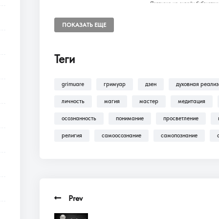
Подписка на онлайн библиот
Доступ к разделам сайта: Фил
ПОКАЗАТЬ ЕЩЕ
Теги
В разделе
Помощь >
Как оформить п
оформлению подписки на разделы: Ф
grimuare
гримуар
дзен
духовная реали
личность
магия
мастер
медитация
осознанность
понимание
просветление
религия
самоосознание
самопознание
Prev