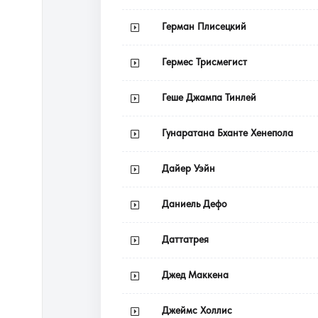
Герман Плисецкий
Гермес Трисмегист
Геше Джампа Тинлей
Гунаратана Бханте Хенепола
Дайер Уэйн
Даниель Дефо
Даттатрея
Джед Маккена
Джеймс Холлис