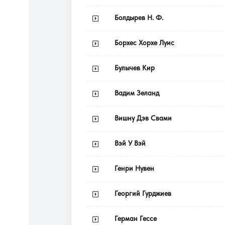
Болдырев Н. Ф.
Борхес Хорхе Луис
Булычев Кир
Вадим Зеланд
Вишну Дэв Свами
Вэй У Вэй
Генри Нувен
Георгий Гурджиев
Герман Гессе