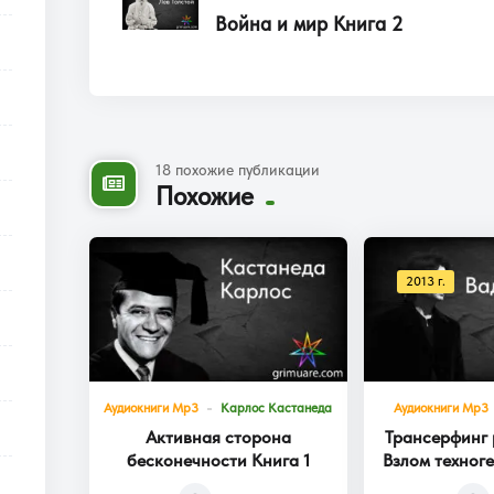
Война и мир Книга 2
18 похожие публикации
Похожие
2013 г.
Аудиокниги Mp3
Карлос Кастанеда
Аудиокниги Mp3
Активная сторона
Трансерфинг 
бесконечности Книга 1
Взлом техног
Кни