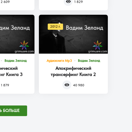
2 609
1 829
2012 г.
Вадим Зеланд
Аудиокниги Mp3
Вадим Зеланд
ический
Апокрифический
нг Книга 3
трансерфинг Книга 2
1 879
40 980
Ь БОЛЬШЕ