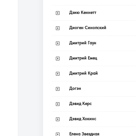
Дзию Кеннетт
Диоген Синопский
Дмитрий Гаун
Дмитрий Емец
Дмитрий Край
Догэн
Дэвид Керс
Дэвид Хокинс
Елена Звездная