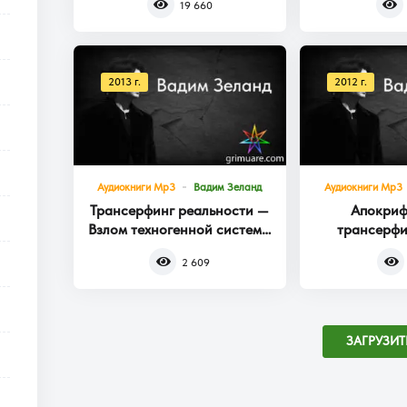
19 660
2013 г.
2012 г.
Аудиокниги Mp3
Вадим Зеланд
Аудиокниги Mp3
Трансерфинг реальности —
Апокриф
Взлом техногенной системы
трансерфи
Книга 1
2 609
ЗАГРУЗИТ