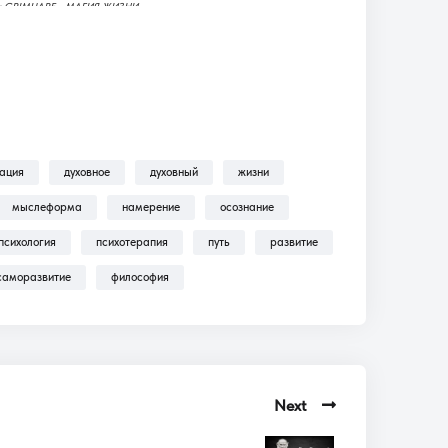
еку GRIMUARE - МАГИЯ ЖИЗНИ.
ьмы, трансляции, аудиокниги.
одписку?!
— находится пошаговая инструкция по
ильмы, Трансляции, Аудиокниги .
зация
духовное
духовный
жизни
мыслеформа
намерение
осознание
психология
психотерапия
путь
развитие
саморазвитие
философия
Next