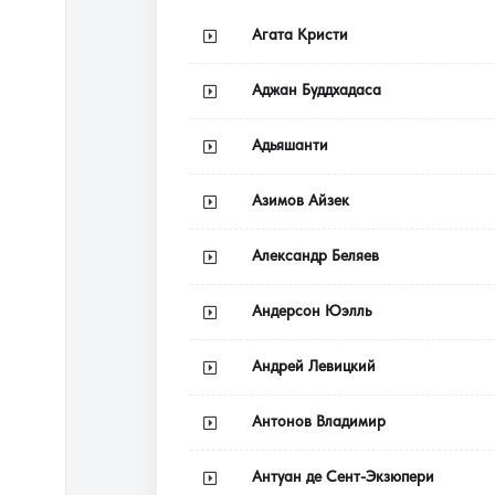
Агата Кристи
Аджан Буддхадаса
Адьяшанти
Азимов Айзек
Александр Беляев
Андерсон Юэлль
Андрей Левицкий
Антонов Владимир
Антуан де Сент-Экзюпери