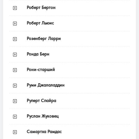
Роберт Бертон
Роберт Льюис
Розенберг Ларри
Ронда Берн
Рони-старший
Руми Джалаладдин
Руперт Спайра
Руслан Жуковец
Самартха Рамдас