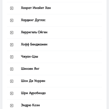
Хазрат Инайят Хан
Хардинг Дуглас
Херригель Ойген
Хофф Бенджамен
Чжуан-Цзы
Шинзен Янг
Шон Де Уоррен
Шри Ауробиндо
Эндрю Коэн