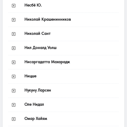
Несбё Ю.
Николай Крашенинников
Николай Сант
Нил Доналд Уолш
Нисаргадатта Махарадж
Ницше
Нукуну Ларсен
Оле Нидал
Омар Хайям