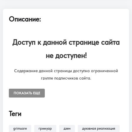
Описание:
Доступ к данной странице сайта
не доступен!
Содержание данной страницы доступно ограниченной
группе подписчиков сайта.
Чтобы снять ограничения, необходимо оформить подписку
“SUBSCRIPTION ONLINE LIBRARY GRIMUARE”
ПОКАЗАТЬ ЕЩЕ
Подписка на онлайн библиотеку GRIMUARE - МАГИЯ ЖИЗНИ.
Доступ к разделам сайта: Фильмы, трансляции, аудиокниги.
Теги
grimuare
гримуар
дзен
духовная реализация
В разделе
Помощь >
Как оформить