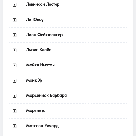
Левинсон Лестер
Ли Юкоу
Лион Фейхтвангер
Льюис Клайв
Майкл Ньютон
Манк Ху
Марсиниак Барбара
Мартинус
Матесон Ричард