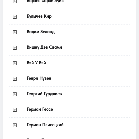
Борхес Хорхе Луис
Булычев Кир
Вадим Зеланд
Вишну Дэв Свами
Вэй У Вэй
Генри Нувен
Георгий Гурджиев
Герман Гессе
Герман Плисецкий