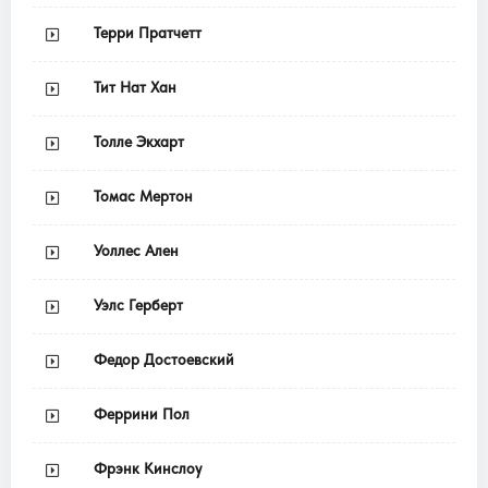
Терри Пратчетт
Тит Нат Хан
Толле Экхарт
Томас Мертон
Уоллес Ален
Уэлс Герберт
Федор Достоевский
Феррини Пол
Фрэнк Кинслоу