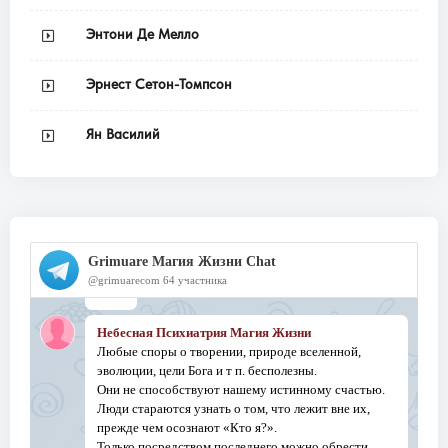
Энтони Де Мелло
Эрнест Сетон-Томпсон
Ян Василий