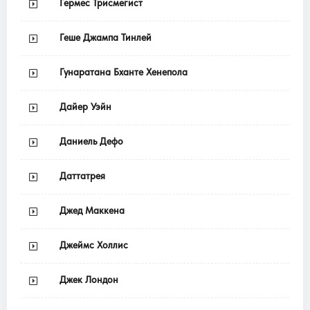
Гермес Трисмегист
Геше Джампа Тинлей
Гунаратана Бханте Хенепола
Дайер Уэйн
Даниель Дефо
Даттатрея
Джед Маккена
Джеймс Холлис
Джек Лондон