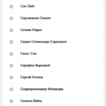
Сан Лайт
Сарсекенов Салмат
Сатьям Надин
Свами Сатьянанда Сарасвати
Сеонг Сан
Серафим Вырицкий
Сергей Козлов
Сиддхарамешвар Махарадж
Симона Вейль