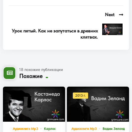
Next
Урок пятый. Как не запутаться в древних
клятвах.
18 похожие публикации
Похожие
2013 г.
Аудиокниги Mp3
Карлос
Аудиокниги Mp3
Вадим Зеланд