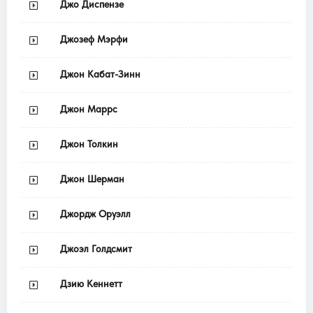
Джо Диспензе
Джозеф Мэрфи
Джон Кабат-Зинн
Джон Маррс
Джон Толкин
Джон Шерман
Джордж Оруэлл
Джоэл Голдсмит
Дзию Кеннетт