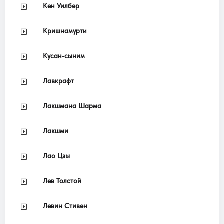
Кен Уилбер
Кришнамурти
Кусан-сыним
Лавкрафт
Лакшмана Шарма
Лакшми
Лао Цзы
Лев Толстой
Левин Стивен