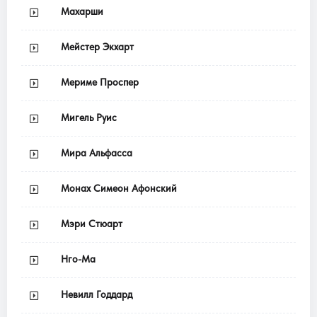
Махарши
Мейстер Экхарт
Мериме Проспер
Мигель Руис
Мира Альфасса
Монах Симеон Афонский
Мэри Стюарт
Нго-Ма
Невилл Годдард