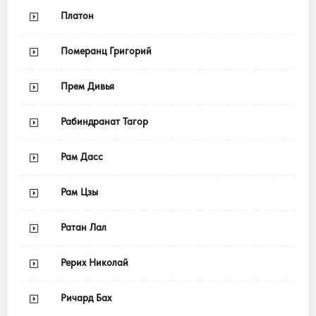
Платон
Померанц Григорий
Прем Дивья
Рабиндранат Тагор
Рам Дасс
Рам Цзы
Ратан Лал
Рерих Николай
Ричард Бах