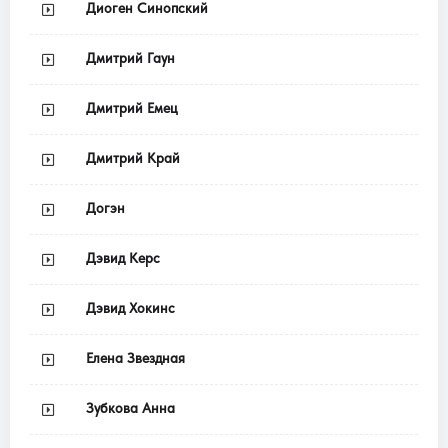
Диоген Синопский
Дмитрий Гаун
Дмитрий Емец
Дмитрий Край
Догэн
Дэвид Керс
Дэвид Хокинс
Елена Звездная
Зубкова Анна