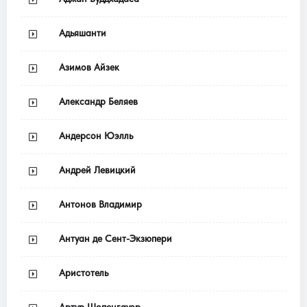
Адьяшанти
Азимов Айзек
Александр Беляев
Андерсон Юэлль
Андрей Левицкий
Антонов Владимир
Антуан де Сент-Экзюпери
Аристотель
Артур Шопенгауэр