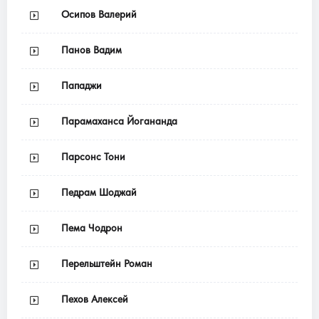
Осипов Валерий
Панов Вадим
Пападжи
Парамаханса Йогананда
Парсонс Тони
Педрам Шоджай
Пема Чодрон
Перельштейн Роман
Пехов Алексей