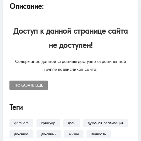
Описание:
Доступ к данной странице сайта
не доступен!
Содержание данной страницы доступно ограниченной
группе подписчиков сайта.
Чтобы снять ограничения, необходимо оформить подписку
“SUBSCRIPTION ONLINE LIBRARY GRIMUARE”
ПОКАЗАТЬ ЕЩЕ
Подписка на онлайн библиотеку GRIMUARE - МАГИЯ ЖИЗНИ.
Доступ к разделам сайта: Фильмы, трансляции, аудиокниги.
Теги
grimuare
гримуар
дзен
духовная реализация
В разделе
Помощь >
Как оформить
подписку?!
— находится пошаговая инструкция
духовное
духовный
жизни
личность
по оформлению подписки на разделы: Фильмы,