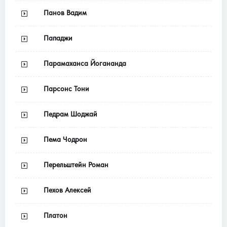
Панов Вадим
Пападжи
Парамаханса Йогананда
Парсонс Тони
Педрам Шоджай
Пема Чодрон
Перельштейн Роман
Пехов Алексей
Платон