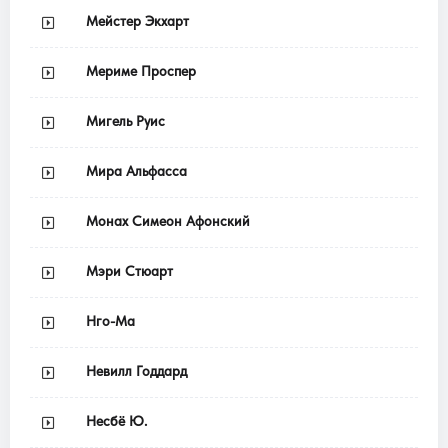
Мейстер Экхарт
Мериме Проспер
Мигель Руис
Мира Альфасса
Монах Симеон Афонский
Мэри Стюарт
Нго-Ма
Невилл Годдард
Несбё Ю.