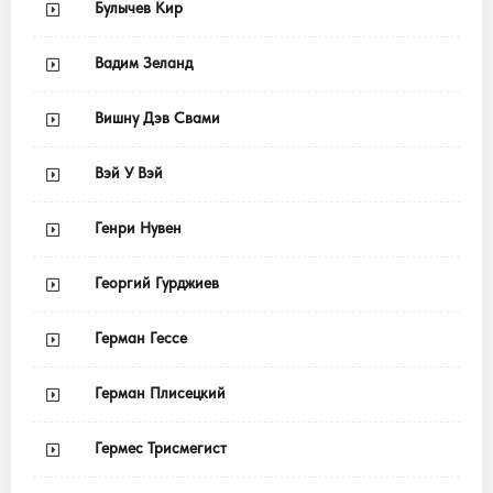
Булычев Кир
Вадим Зеланд
Вишну Дэв Свами
Вэй У Вэй
Генри Нувен
Георгий Гурджиев
Герман Гессе
Герман Плисецкий
Гермес Трисмегист