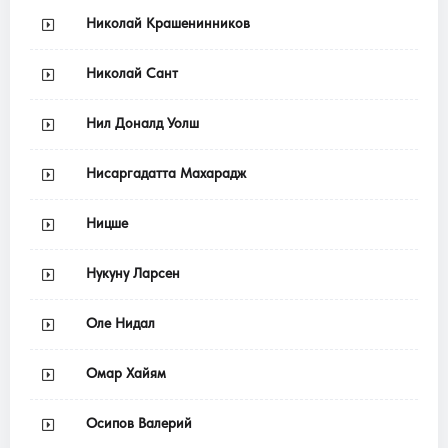
Николай Крашенинников
Николай Сант
Нил Доналд Уолш
Нисаргадатта Махарадж
Ницше
Нукуну Ларсен
Оле Нидал
Омар Хайям
Осипов Валерий