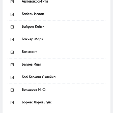
Аштавакра-Гита
Бабель Исаак
Байрон Кейти
Бакнер Марк
Бальмонт
Беляев Илья
Боб Берман Склейка
Болдырев Н. Ф.
Борхес Хорхе Луис