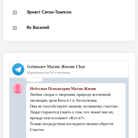
Эрнест Сетон-Томпсон
Ян Василий