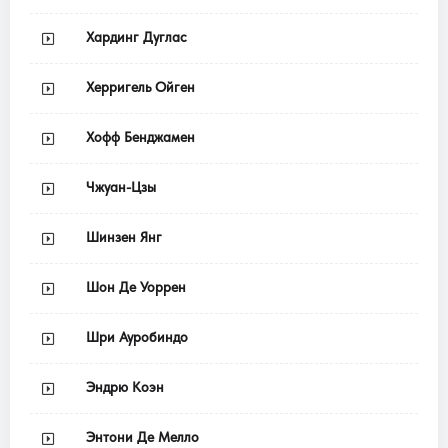
Хардинг Дуглас
Херригель Ойген
Хофф Бенджамен
Чжуан-Цзы
Шинзен Янг
Шон Де Уоррен
Шри Ауробиндо
Эндрю Коэн
Энтони Де Мелло