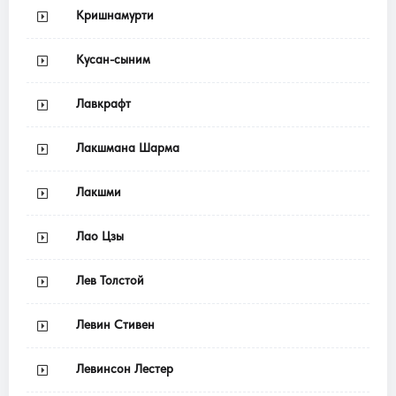
Кришнамурти
Кусан-сыним
Лавкрафт
Лакшмана Шарма
Лакшми
Лао Цзы
Лев Толстой
Левин Стивен
Левинсон Лестер