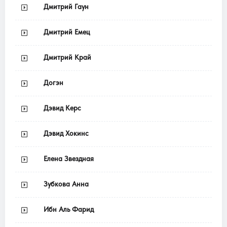
Дмитрий Гаун
Дмитрий Емец
Дмитрий Край
Догэн
Дэвид Керс
Дэвид Хокинс
Елена Звездная
Зубкова Анна
Ибн Аль Фарид