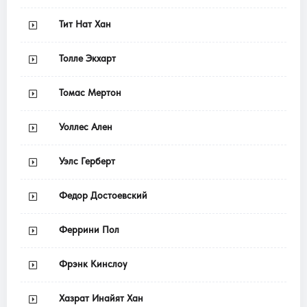
Тит Нат Хан
Толле Экхарт
Томас Мертон
Уоллес Ален
Уэлс Герберт
Федор Достоевский
Феррини Пол
Фрэнк Кинслоу
Хазрат Инайят Хан