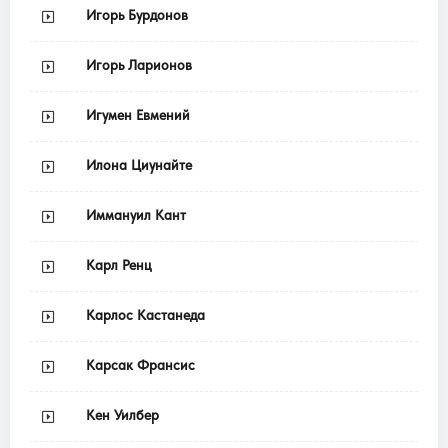
Игорь Бурдонов
Игорь Ларионов
Игумен Евмений
Илона Циунайте
Иммануил Кант
Карл Ренц
Карлос Кастанеда
Карсак Франсис
Кен Уилбер