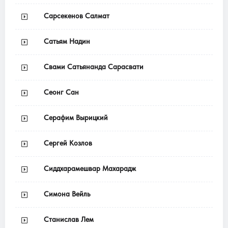
Сарсекенов Салмат
Сатьям Надин
Свами Сатьянанда Сарасвати
Сеонг Сан
Серафим Вырицкий
Сергей Козлов
Сиддхарамешвар Махарадж
Симона Вейль
Станислав Лем