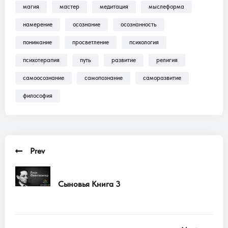
магия
мастер
медитация
мыслеформа
Трансляции, Аудиокниги .
намерение
осознание
осознанность
понимание
просветление
психология
психотерапия
путь
развитие
религия
самоосознание
самопознание
саморазвитие
философия
Prev
Сыновья Книга 3