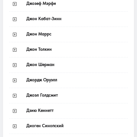
Джозеф Мэрфи
Джон Кабат-Зинн
Джон Маррс
Джон Толкин
Джон Шерман
Джордж Оруэлл
Джоэл Голдсмит
Дзию Кеннетт
Диоген Синопский