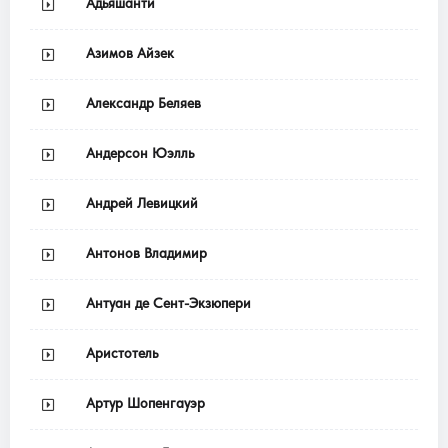
Адьяшанти
Азимов Айзек
Александр Беляев
Андерсон Юэлль
Андрей Левицкий
Антонов Владимир
Антуан де Сент-Экзюпери
Аристотель
Артур Шопенгауэр