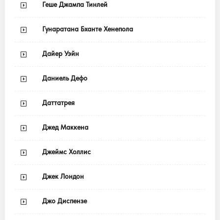
Геше Джампа Тинлей
Гунаратана Бханте Хенепола
Дайер Уэйн
Даниель Дефо
Даттатрея
Джед Маккена
Джеймс Холлис
Джек Лондон
Джо Диспензе