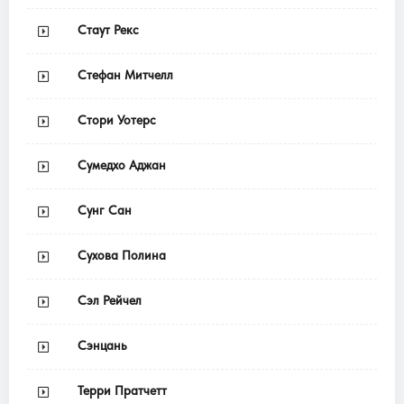
Стаут Рекс
Стефан Митчелл
Стори Уотерс
Сумедхо Аджан
Сунг Сан
Сухова Полина
Сэл Рейчел
Сэнцань
Терри Пратчетт