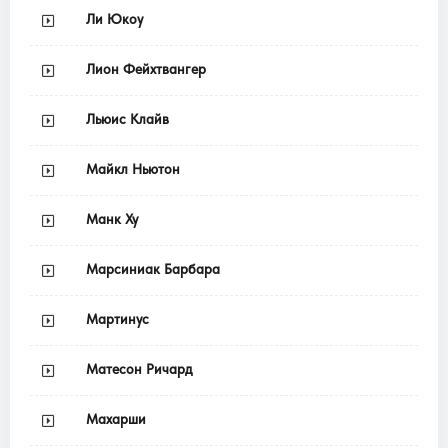
Ли Юкоу
Лион Фейхтвангер
Льюис Клайв
Майкл Ньютон
Манк Ху
Марсиниак Барбара
Мартинус
Матесон Ричард
Махарши