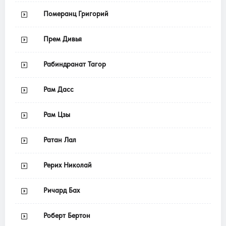
Померанц Григорий
Прем Дивья
Рабиндранат Тагор
Рам Дасс
Рам Цзы
Ратан Лал
Рерих Николай
Ричард Бах
Роберт Бертон