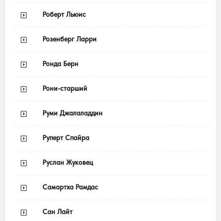
Роберт Льюис
Розенберг Ларри
Ронда Берн
Рони-старший
Руми Джалаладдин
Руперт Спайра
Руслан Жуковец
Самартха Рамдас
Сан Лайт