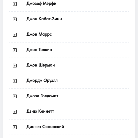
Джозеф Мэрфи
Джон Кабат-Зинн
Джон Маррс
Джон Толкин
Джон Шерман
Джордж Оруэлл
Джоэл Голдсмит
Дзию Кеннетт
Диоген Синопский