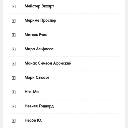
Мейстер Экхарт
Мериме Проспер
Мигель Руис
Мира Альфасса
Монах Симеон Афонский
Мэри Стюарт
Нго-Ма
Невилл Годдард
Несбё Ю.