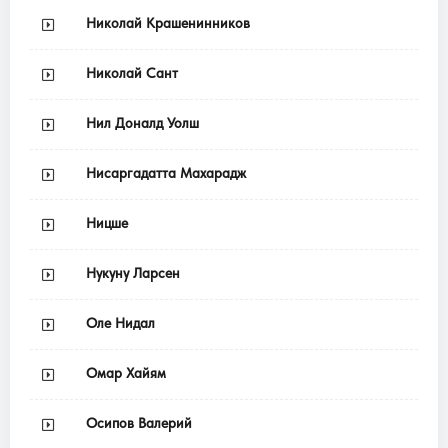
Николай Крашенинников
Николай Сант
Нил Доналд Уолш
Нисаргадатта Махарадж
Ницше
Нукуну Ларсен
Оле Нидал
Омар Хайям
Осипов Валерий