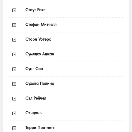
Стаут Рекс
Стефан Митчелл
Стори Уотерс
Сумедхо Аджан
Сунг Сан
Сухова Полина
Сэл Рейчел
Сэнцань
Терри Пратчетт