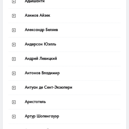
Адьяшанти
Азимов Айзек
Александр Беляев
Андерсон Юэлль
Андрей Левицкий
Антонов Владимир
Антуан де Сент-Экзюпери
Аристотель
Артур Шопенгауэр