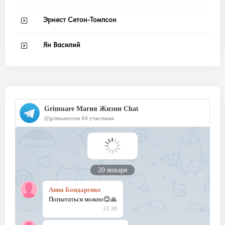
Эрнест Сетон-Томпсон
Ян Василий