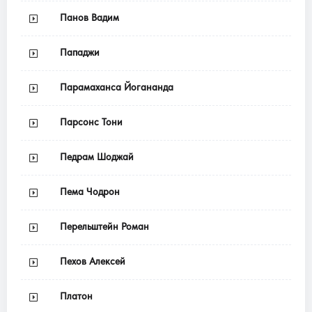
Панов Вадим
Пападжи
Парамаханса Йогананда
Парсонс Тони
Педрам Шоджай
Пема Чодрон
Перельштейн Роман
Пехов Алексей
Платон