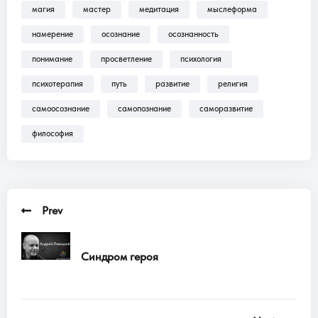
магия
мастер
медитация
мыслеформа
Трансляции, Аудиокниги .
намерение
осознание
осознанность
понимание
просветление
психология
психотерапия
путь
развитие
религия
самоосознание
самопознание
саморазвитие
философия
Prev
Синдром героя