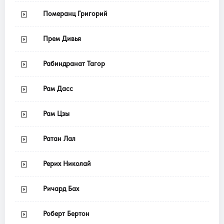
Померанц Григорий
Прем Дивья
Рабиндранат Тагор
Рам Дасс
Рам Цзы
Ратан Лал
Рерих Николай
Ричард Бах
Роберт Бертон