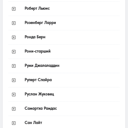
Роберт Льюис
Розенберг Ларри
Ронда Берн
Рони-старший
Руми Джалаладдин
Руперт Спайра
Руслан Жуковец
Самартха Рамдас
Сан Лайт