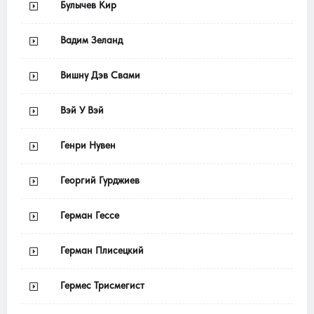
Булычев Кир
Вадим Зеланд
Вишну Дэв Свами
Вэй У Вэй
Генри Нувен
Георгий Гурджиев
Герман Гессе
Герман Плисецкий
Гермес Трисмегист