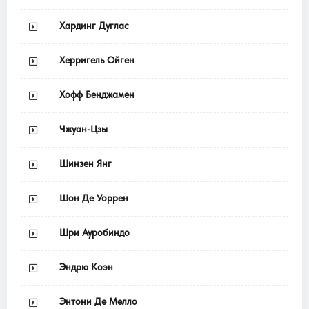
Хардинг Дуглас
Херригель Ойген
Хофф Бенджамен
Чжуан-Цзы
Шинзен Янг
Шон Де Уоррен
Шри Ауробиндо
Эндрю Коэн
Энтони Де Мелло