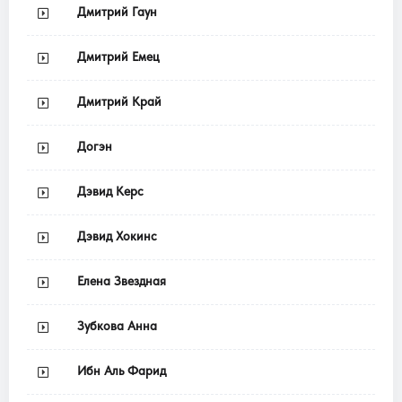
Дмитрий Гаун
Дмитрий Емец
Дмитрий Край
Догэн
Дэвид Керс
Дэвид Хокинс
Елена Звездная
Зубкова Анна
Ибн Аль Фарид