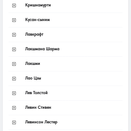
Кришнамурти
Кусан-сыним
Лавкрафт
Лакшмана Шарма
Лакшми
Лао Цзы
Лев Толстой
Левин Стивен
Левинсон Лестер