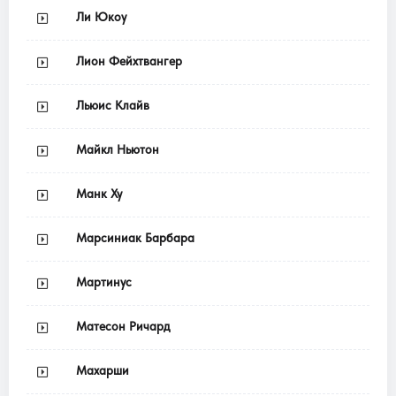
Ли Юкоу
Лион Фейхтвангер
Льюис Клайв
Майкл Ньютон
Манк Ху
Марсиниак Барбара
Мартинус
Матесон Ричард
Махарши