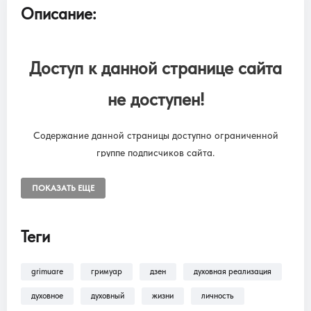
Описание:
Доступ к данной странице сайта
не доступен!
Содержание данной страницы доступно ограниченной
группе подписчиков сайта.
Чтобы снять ограничения, необходимо оформить подписку
“SUBSCRIPTION ONLINE LIBRARY GRIMUARE”
ПОКАЗАТЬ ЕЩЕ
Подписка на онлайн библиотеку GRIMUARE - МАГИЯ ЖИЗНИ.
Доступ к разделам сайта: Фильмы, трансляции, аудиокниги.
Теги
grimuare
гримуар
дзен
духовная реализация
В разделе
Помощь >
Как оформить
подписку?!
— находится пошаговая инструкция
духовное
духовный
жизни
личность
по оформлению подписки на разделы: Фильмы,