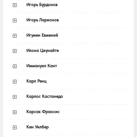
Игорь Бурдонов
Игорь Ларионов
Игумен Евмений
Илона Циунайте
Иммануил Кант
Карл Ренц
Карлос Кастанеда
Карсак Франсис
Кен Уилбер