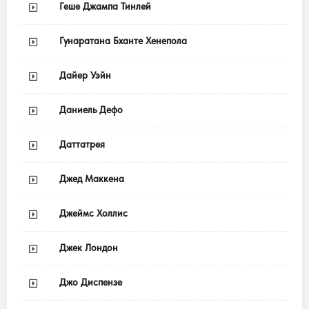
Геше Джампа Тинлей
Гунаратана Бханте Хенепола
Дайер Уэйн
Даниель Дефо
Даттатрея
Джед Маккена
Джеймс Холлис
Джек Лондон
Джо Диспензе