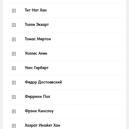
Тит Нат Хан
Толле Экхарт
Томас Мертон
Уоллес Ален
Уэлс Герберт
Федор Достоевский
Феррини Пол
Фрэнк Кинслоу
Хазрат Инайят Хан