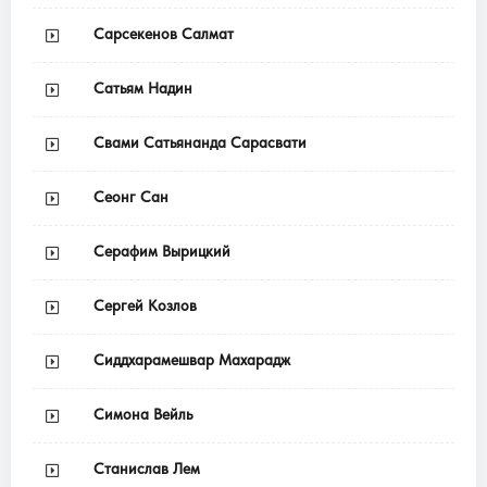
Сарсекенов Салмат
Сатьям Надин
Свами Сатьянанда Сарасвати
Сеонг Сан
Серафим Вырицкий
Сергей Козлов
Сиддхарамешвар Махарадж
Симона Вейль
Станислав Лем