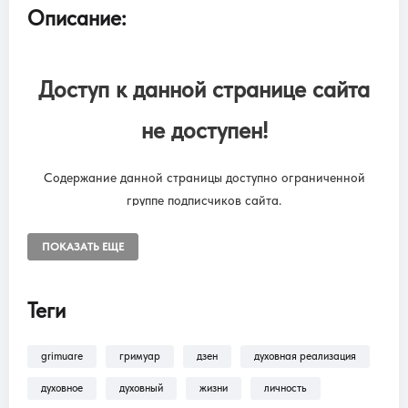
Описание:
Доступ к данной странице сайта
не доступен!
Содержание данной страницы доступно ограниченной
группе подписчиков сайта.
Чтобы снять ограничения, необходимо оформить подписку
“SUBSCRIPTION ONLINE LIBRARY GRIMUARE”
ПОКАЗАТЬ ЕЩЕ
Подписка на онлайн библиотеку GRIMUARE - МАГИЯ ЖИЗНИ.
Доступ к разделам сайта: Фильмы, трансляции, аудиокниги.
Теги
grimuare
гримуар
дзен
духовная реализация
В разделе
Помощь >
Как оформить
подписку?!
— находится пошаговая инструкция
духовное
духовный
жизни
личность
по оформлению подписки на разделы: Фильмы,