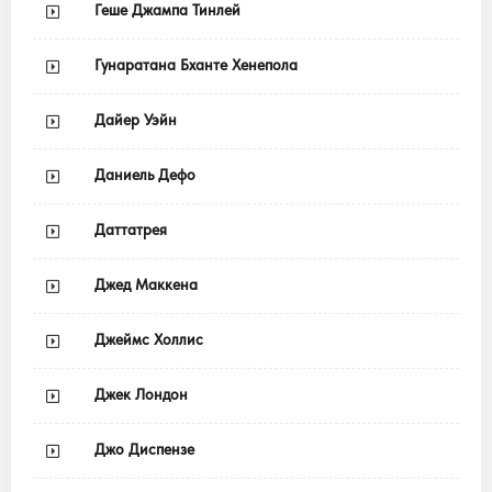
Геше Джампа Тинлей
Гунаратана Бханте Хенепола
Дайер Уэйн
Даниель Дефо
Даттатрея
Джед Маккена
Джеймс Холлис
Джек Лондон
Джо Диспензе