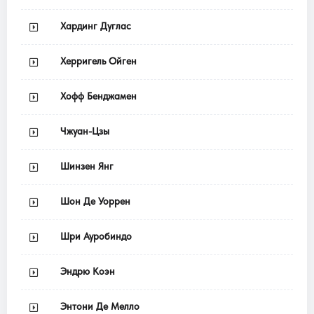
Хардинг Дуглас
Херригель Ойген
Хофф Бенджамен
Чжуан-Цзы
Шинзен Янг
Шон Де Уоррен
Шри Ауробиндо
Эндрю Коэн
Энтони Де Мелло