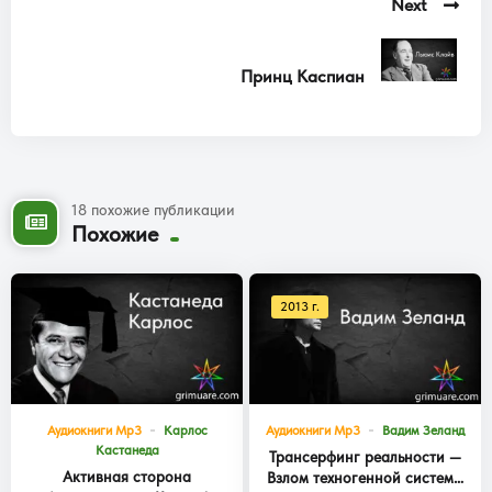
Next
Принц Каспиан
18 похожие публикации
Похожие
2013 г.
Аудиокниги Mp3
Карлос
Аудиокниги Mp3
Вадим Зеланд
Кастанеда
Трансерфинг реальности —
Активная сторона
Взлом техногенной системы