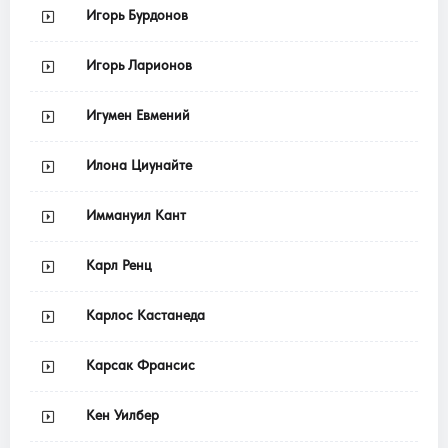
Игорь Бурдонов
Игорь Ларионов
Игумен Евмений
Илона Циунайте
Иммануил Кант
Карл Ренц
Карлос Кастанеда
Карсак Франсис
Кен Уилбер