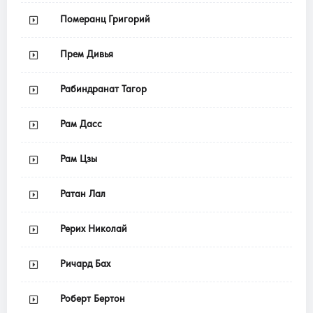
Померанц Григорий
Прем Дивья
Рабиндранат Тагор
Рам Дасс
Рам Цзы
Ратан Лал
Рерих Николай
Ричард Бах
Роберт Бертон