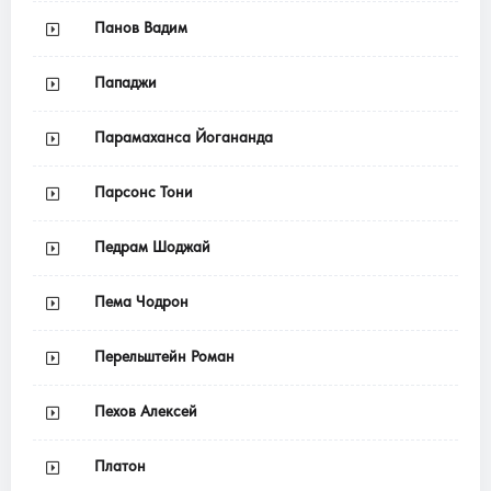
Панов Вадим
Пападжи
Парамаханса Йогананда
Парсонс Тони
Педрам Шоджай
Пема Чодрон
Перельштейн Роман
Пехов Алексей
Платон