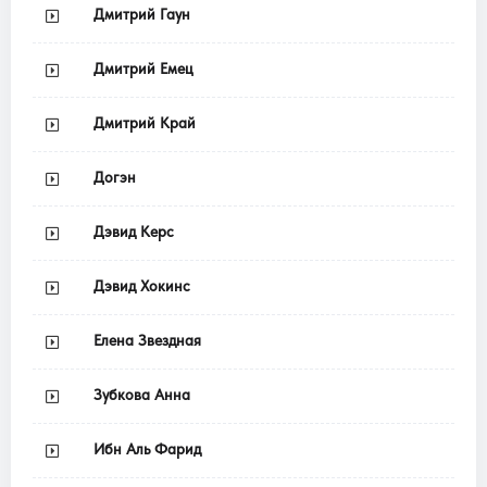
Дмитрий Гаун
Дмитрий Емец
Дмитрий Край
Догэн
Дэвид Керс
Дэвид Хокинс
Елена Звездная
Зубкова Анна
Ибн Аль Фарид