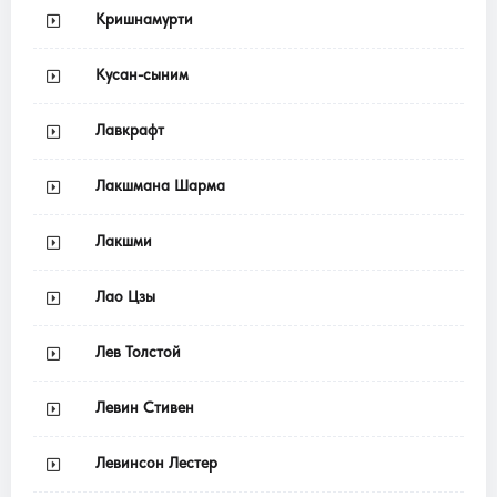
Кришнамурти
Кусан-сыним
Лавкрафт
Лакшмана Шарма
Лакшми
Лао Цзы
Лев Толстой
Левин Стивен
Левинсон Лестер