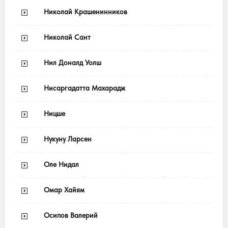
Николай Крашенинников
Николай Сант
Нил Доналд Уолш
Нисаргадатта Махарадж
Ницше
Нукуну Ларсен
Оле Нидал
Омар Хайям
Осипов Валерий