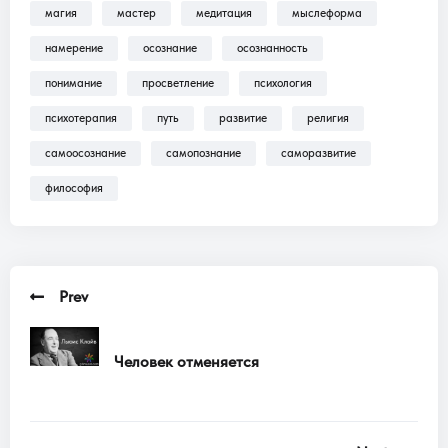
магия
мастер
медитация
мыслеформа
Трансляции, Аудиокниги .
намерение
осознание
осознанность
понимание
просветление
психология
психотерапия
путь
развитие
религия
самоосознание
самопознание
саморазвитие
философия
Prev
Человек отменяется