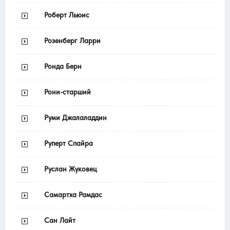
Роберт Льюис
Розенберг Ларри
Ронда Берн
Рони-старший
Руми Джалаладдин
Руперт Спайра
Руслан Жуковец
Самартха Рамдас
Сан Лайт