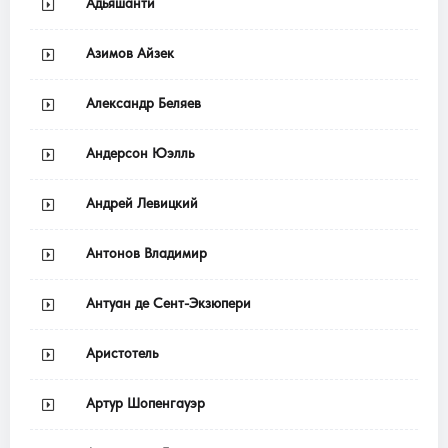
Адьяшанти
Азимов Айзек
Александр Беляев
Андерсон Юэлль
Андрей Левицкий
Антонов Владимир
Антуан де Сент-Экзюпери
Аристотель
Артур Шопенгауэр