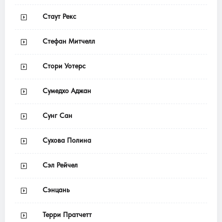
Стаут Рекс
Стефан Митчелл
Стори Уотерс
Сумедхо Аджан
Сунг Сан
Сухова Полина
Сэл Рейчел
Сэнцань
Терри Пратчетт