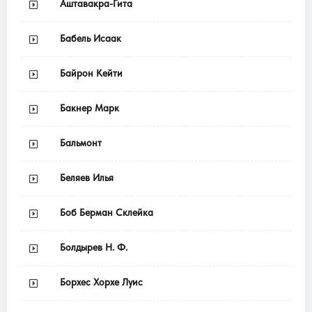
Аштавакра-Гита
Бабель Исаак
Байрон Кейти
Бакнер Марк
Бальмонт
Беляев Илья
Боб Берман Склейка
Болдырев Н. Ф.
Борхес Хорхе Луис