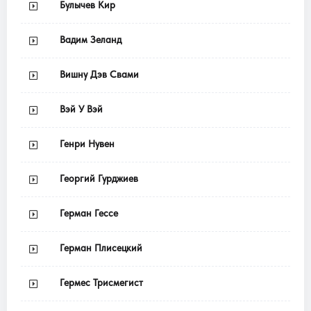
Булычев Кир
Вадим Зеланд
Вишну Дэв Свами
Вэй У Вэй
Генри Нувен
Георгий Гурджиев
Герман Гессе
Герман Плисецкий
Гермес Трисмегист