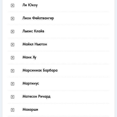
Ли Юкоу
Лион Фейхтвангер
Льюис Клайв
Майкл Ньютон
Манк Ху
Марсиниак Барбара
Мартинус
Матесон Ричард
Махарши