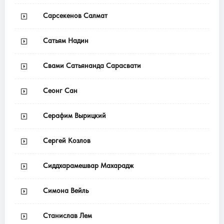
Сарсекенов Салмат
Сатьям Надин
Свами Сатьянанда Сарасвати
Сеонг Сан
Серафим Вырицкий
Сергей Козлов
Сиддхарамешвар Махарадж
Симона Вейль
Станислав Лем