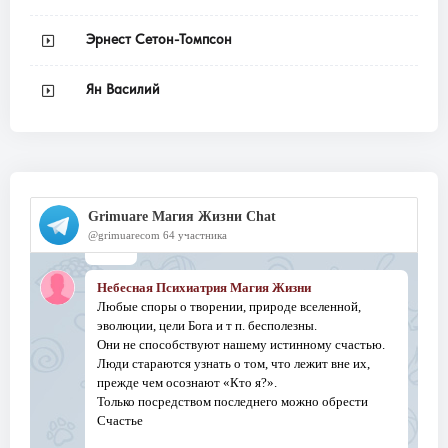
Эрнест Сетон-Томпсон
Ян Василий