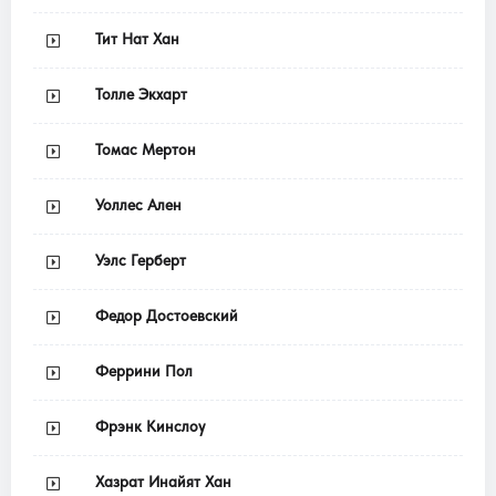
Тит Нат Хан
Толле Экхарт
Томас Мертон
Уоллес Ален
Уэлс Герберт
Федор Достоевский
Феррини Пол
Фрэнк Кинслоу
Хазрат Инайят Хан