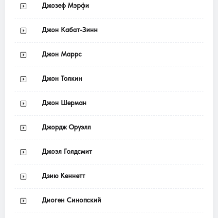
Джозеф Мэрфи
Джон Кабат-Зинн
Джон Маррс
Джон Толкин
Джон Шерман
Джордж Оруэлл
Джоэл Голдсмит
Дзию Кеннетт
Диоген Синопский