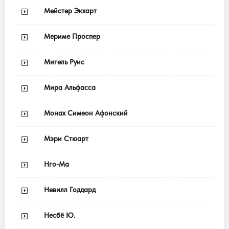
Мейстер Экхарт
Мериме Проспер
Мигель Руис
Мира Альфасса
Монах Симеон Афонский
Мэри Стюарт
Нго-Ма
Невилл Годдард
Несбё Ю.