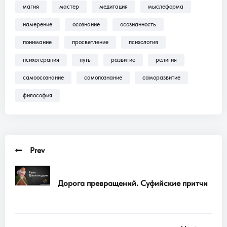
магия
мастер
медитация
мыслеформа
Трансляции, Аудиокниги .
намерение
осознание
осознанность
понимание
просветление
психология
психотерапия
путь
развитие
религия
самоосознание
самопознание
саморазвитие
философия
Prev
Дорога превращений. Суфийские притчи