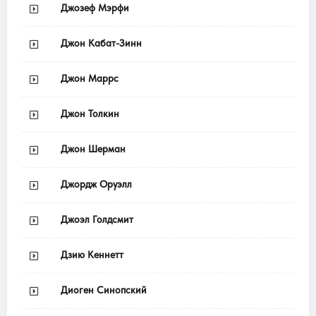
Джозеф Мэрфи
Джон Кабат-Зинн
Джон Маррс
Джон Толкин
Джон Шерман
Джордж Оруэлл
Джоэл Голдсмит
Дзию Кеннетт
Диоген Синопский