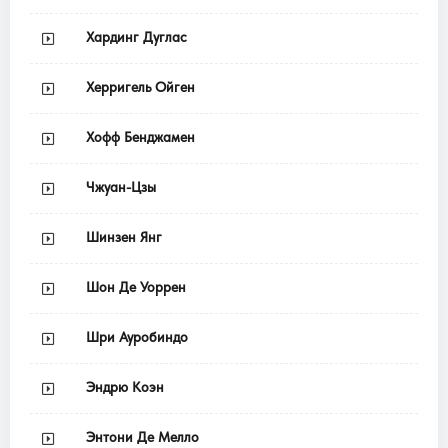
Хардинг Дуглас
Херригель Ойген
Хофф Бенджамен
Чжуан-Цзы
Шинзен Янг
Шон Де Уоррен
Шри Ауробиндо
Эндрю Коэн
Энтони Де Мелло