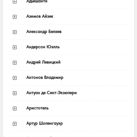
Адьяшанти
Азимов Айзек
Александр Беляев
Андерсон Юэлль
Андрей Левицкий
Антонов Владимир
Антуан де Сент-Экзюпери
Аристотель
Артур Шопенгауэр