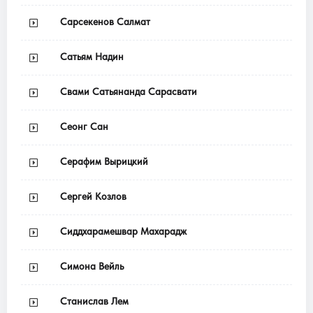
Сарсекенов Салмат
Сатьям Надин
Свами Сатьянанда Сарасвати
Сеонг Сан
Серафим Вырицкий
Сергей Козлов
Сиддхарамешвар Махарадж
Симона Вейль
Станислав Лем