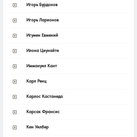
Игорь Бурдонов
Игорь Ларионов
Игумен Евмений
Илона Циунайте
Иммануил Кант
Карл Ренц
Карлос Кастанеда
Карсак Франсис
Кен Уилбер