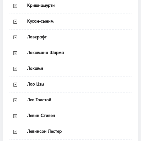
Кришнамурти
Кусан-сыним
Лавкрафт
Лакшмана Шарма
Лакшми
Лао Цзы
Лев Толстой
Левин Стивен
Левинсон Лестер