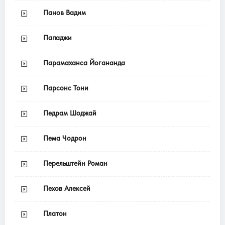
Панов Вадим
Пападжи
Парамаханса Йогананда
Парсонс Тони
Педрам Шоджай
Пема Чодрон
Перельштейн Роман
Пехов Алексей
Платон