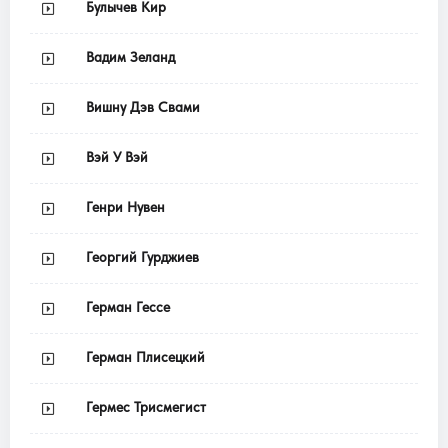
Булычев Кир
Вадим Зеланд
Вишну Дэв Свами
Вэй У Вэй
Генри Нувен
Георгий Гурджиев
Герман Гессе
Герман Плисецкий
Гермес Трисмегист