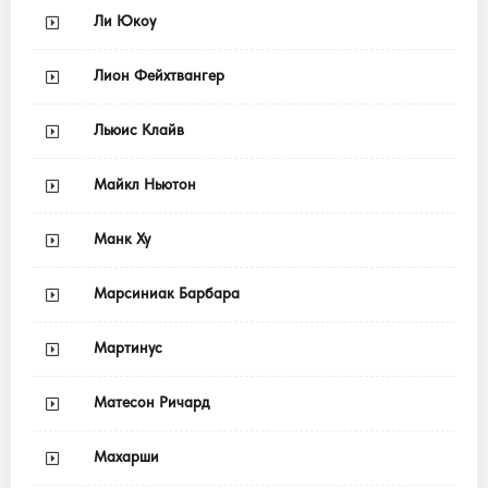
Ли Юкоу
Лион Фейхтвангер
Льюис Клайв
Майкл Ньютон
Манк Ху
Марсиниак Барбара
Мартинус
Матесон Ричард
Махарши