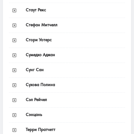
Стаут Рекс
Стефан Митчелл
Стори Уотерс
Сумедхо Аджан
Сунг Сан
Сухова Полина
Сэл Рейчел
Сэнцань
Терри Пратчетт