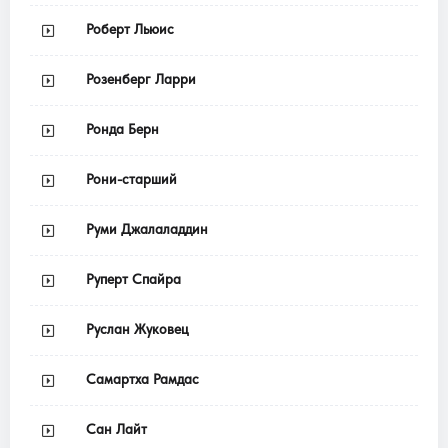
Роберт Льюис
Розенберг Ларри
Ронда Берн
Рони-старший
Руми Джалаладдин
Руперт Спайра
Руслан Жуковец
Самартха Рамдас
Сан Лайт