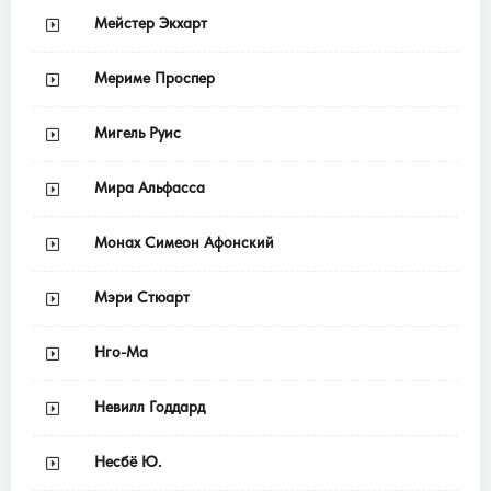
Мейстер Экхарт
Мериме Проспер
Мигель Руис
Мира Альфасса
Монах Симеон Афонский
Мэри Стюарт
Нго-Ма
Невилл Годдард
Несбё Ю.