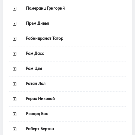
Померанц Григорий
Прем Дивья
Рабиндранат Тагор
Рам Дасс
Рам Цзы
Ратан Лал
Рерих Николай
Ричард Бах
Роберт Бертон