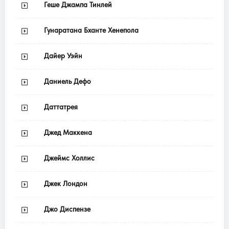
Геше Джампа Тинлей
Гунаратана Бханте Хенепола
Дайер Уэйн
Даниель Дефо
Даттатрея
Джед Маккена
Джеймс Холлис
Джек Лондон
Джо Диспензе