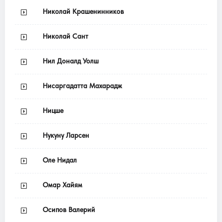
Николай Крашенинников
Николай Сант
Нил Доналд Уолш
Нисаргадатта Махарадж
Ницше
Нукуну Ларсен
Оле Нидал
Омар Хайям
Осипов Валерий