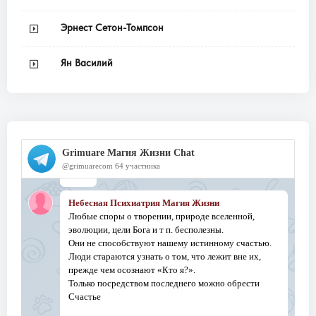
Эрнест Сетон-Томпсон
Ян Василий