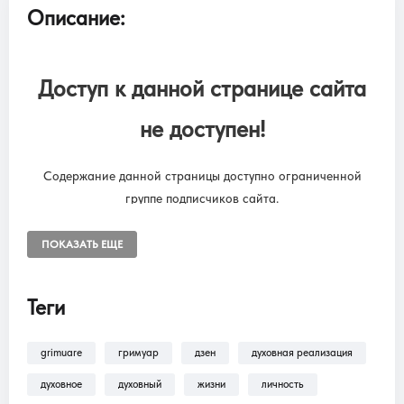
Описание:
Доступ к данной странице сайта
не доступен!
Содержание данной страницы доступно ограниченной
группе подписчиков сайта.
Чтобы снять ограничения, необходимо оформить подписку
“SUBSCRIPTION ONLINE LIBRARY GRIMUARE”
ПОКАЗАТЬ ЕЩЕ
Подписка на онлайн библиотеку GRIMUARE - МАГИЯ ЖИЗНИ.
Доступ к разделам сайта: Фильмы, трансляции, аудиокниги.
Теги
grimuare
гримуар
дзен
духовная реализация
В разделе
Помощь >
Как оформить
подписку?!
— находится пошаговая инструкция
духовное
духовный
жизни
личность
по оформлению подписки на разделы: Фильмы,