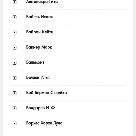
Аштавакра-Гита
Бабель Исаак
Байрон Кейти
Бакнер Марк
Бальмонт
Беляев Илья
Боб Берман Склейка
Болдырев Н. Ф.
Борхес Хорхе Луис