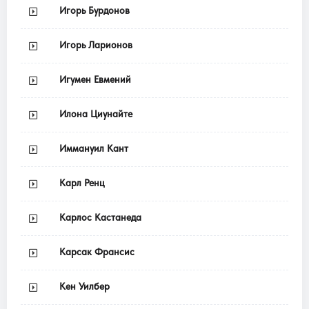
Игорь Бурдонов
Игорь Ларионов
Игумен Евмений
Илона Циунайте
Иммануил Кант
Карл Ренц
Карлос Кастанеда
Карсак Франсис
Кен Уилбер