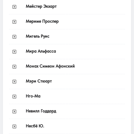
Мейстер Экхарт
Мериме Проспер
Мигель Руис
Мира Альфасса
Монах Симеон Афонский
Мэри Стюарт
Нго-Ма
Невилл Годдард
Несбё Ю.