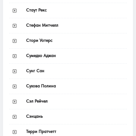
Стаут Рекс
Стефан Митчелл
Стори Уотерс
Сумедхо Аджан
Сунг Сан
Сухова Полина
Сэл Рейчел
Сэнцань
Терри Пратчетт