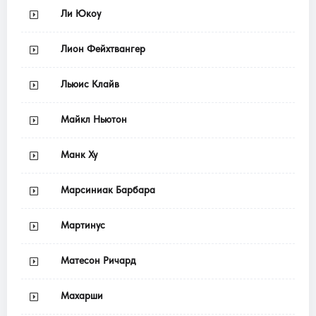
Ли Юкоу
Лион Фейхтвангер
Льюис Клайв
Майкл Ньютон
Манк Ху
Марсиниак Барбара
Мартинус
Матесон Ричард
Махарши