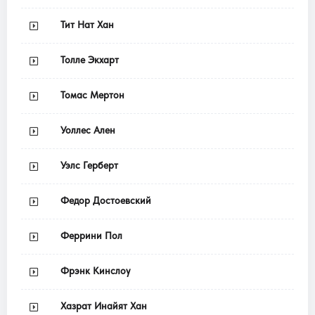
Тит Нат Хан
Толле Экхарт
Томас Мертон
Уоллес Ален
Уэлс Герберт
Федор Достоевский
Феррини Пол
Фрэнк Кинслоу
Хазрат Инайят Хан