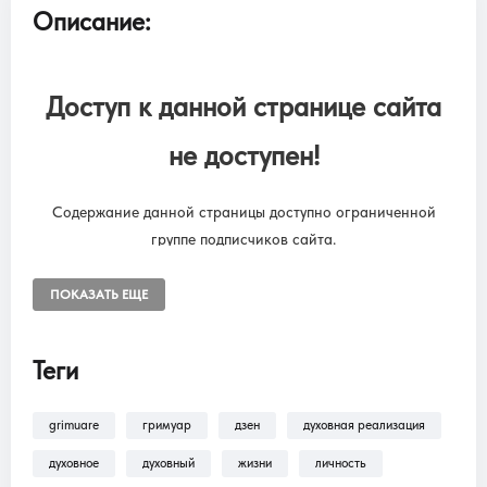
Описание:
Доступ к данной странице сайта
не доступен!
Содержание данной страницы доступно ограниченной
группе подписчиков сайта.
Чтобы снять ограничения, необходимо оформить подписку
“SUBSCRIPTION ONLINE LIBRARY GRIMUARE”
ПОКАЗАТЬ ЕЩЕ
Подписка на онлайн библиотеку GRIMUARE - МАГИЯ ЖИЗНИ.
Доступ к разделам сайта: Фильмы, трансляции, аудиокниги.
Теги
grimuare
гримуар
дзен
духовная реализация
В разделе
Помощь >
Как оформить
подписку?!
— находится пошаговая инструкция
духовное
духовный
жизни
личность
по оформлению подписки на разделы: Фильмы,