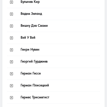
Булычев Кир
Вадим Зеланд
Вишну Дэв Свами
Вэй У Вэй
Генри Нувен
Георгий Гурджиев
Герман Гессе
Герман Плисецкий
Гермес Трисмегист