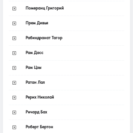
Померанц Григорий
Прем Дивья
Рабиндранат Тагор
Рам Дасс
Рам Цзы
Ратан Лал
Рерих Николай
Ричард Бах
Роберт Бертон