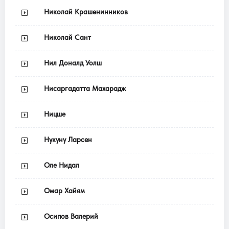
Николай Крашенинников
Николай Сант
Нил Доналд Уолш
Нисаргадатта Махарадж
Ницше
Нукуну Ларсен
Оле Нидал
Омар Хайям
Осипов Валерий