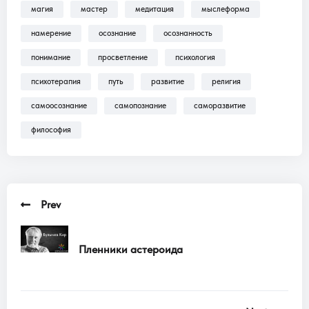
магия
мастер
медитация
мыслеформа
Трансляции, Аудиокниги .
намерение
осознание
осознанность
понимание
просветление
психология
психотерапия
путь
развитие
религия
самоосознание
самопознание
саморазвитие
философия
Prev
Пленники астероида