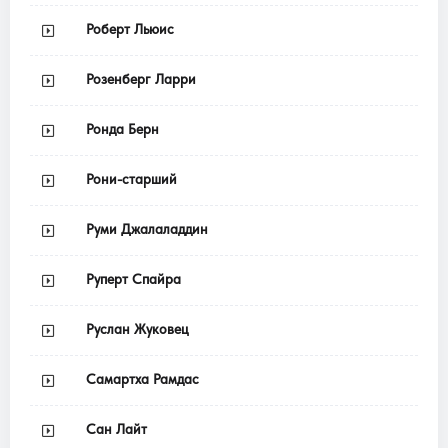
Роберт Льюис
Розенберг Ларри
Ронда Берн
Рони-старший
Руми Джалаладдин
Руперт Спайра
Руслан Жуковец
Самартха Рамдас
Сан Лайт