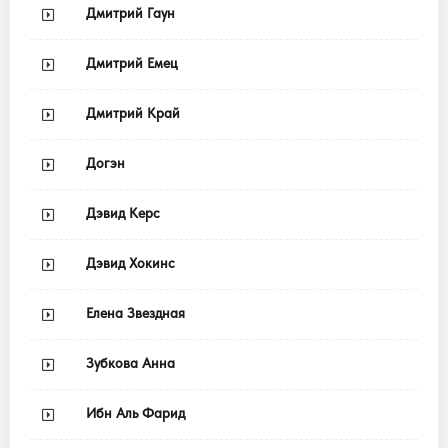
Дмитрий Гаун
Дмитрий Емец
Дмитрий Край
Догэн
Дэвид Керс
Дэвид Хокинс
Елена Звездная
Зубкова Анна
Ибн Аль Фарид