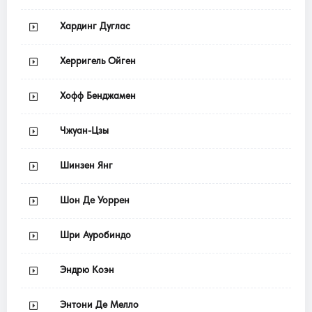
Хардинг Дуглас
Херригель Ойген
Хофф Бенджамен
Чжуан-Цзы
Шинзен Янг
Шон Де Уоррен
Шри Ауробиндо
Эндрю Коэн
Энтони Де Мелло