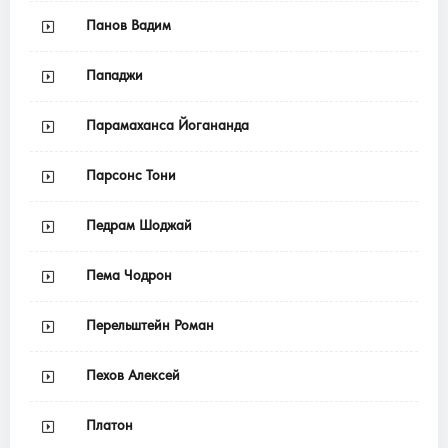
Панов Вадим
Пападжи
Парамаханса Йогананда
Парсонс Тони
Педрам Шоджай
Пема Чодрон
Перельштейн Роман
Пехов Алексей
Платон