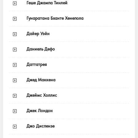
Геше Джампа Тинлей
Гунаратана Бханте Хенепола
Дайер Уэйн
Даниель Дефо
Даттатрея
Джед Маккена
Джеймс Холлис
Джек Лондон
Джо Диспензе