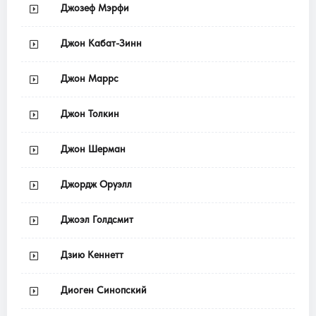
Джозеф Мэрфи
Джон Кабат-Зинн
Джон Маррс
Джон Толкин
Джон Шерман
Джордж Оруэлл
Джоэл Голдсмит
Дзию Кеннетт
Диоген Синопский