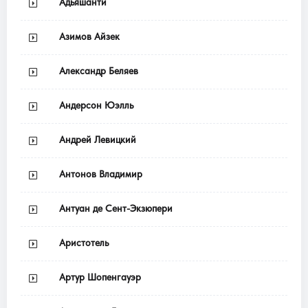
Адьяшанти
Азимов Айзек
Александр Беляев
Андерсон Юэлль
Андрей Левицкий
Антонов Владимир
Антуан де Сент-Экзюпери
Аристотель
Артур Шопенгауэр