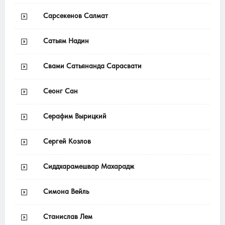
Сарсекенов Салмат
Сатьям Надин
Свами Сатьянанда Сарасвати
Сеонг Сан
Серафим Вырицкий
Сергей Козлов
Сиддхарамешвар Махарадж
Симона Вейль
Станислав Лем