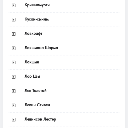
Кришнамурти
Кусан-сыним
Лавкрафт
Лакшмана Шарма
Лакшми
Лао Цзы
Лев Толстой
Левин Стивен
Левинсон Лестер