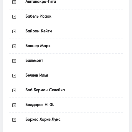
Аштавакра-Гита
Бабель Исаак
Байрон Кейти
Бакнер Марк
Бальмонт
Беляев Илья
Боб Берман Склейка
Болдырев Н. Ф.
Борхес Хорхе Луис