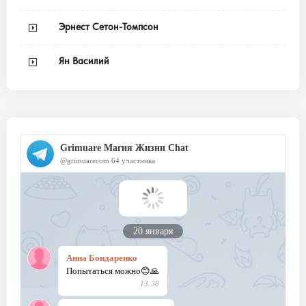
Эрнест Сетон-Томпсон
Ян Василий