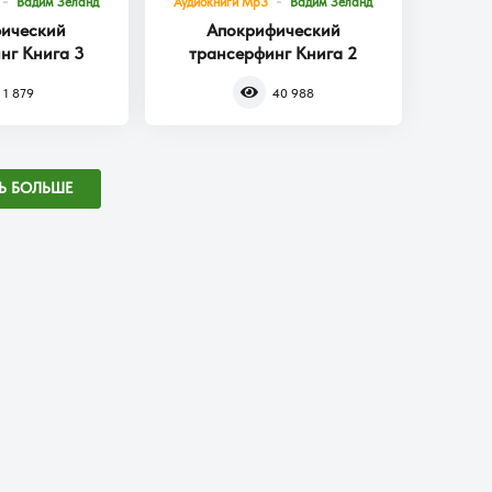
Вадим Зеланд
Аудиокниги Mp3
Вадим Зеланд
ический
Апокрифический
нг Книга 3
трансерфинг Книга 2
1 879
40 988
Ь БОЛЬШЕ