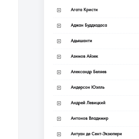
Агата Кристи
Аджан Буддхадаса
Адьяшанти
Азимов Айзек
Александр Беляев
Андерсон Юэлль
Андрей Левицкий
Антонов Владимир
Антуан де Сент-Экзюпери