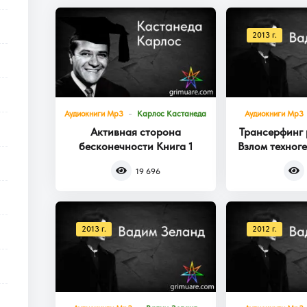
2013 г.
Аудиокниги Mp3
Карлос Кастанеда
Аудиокниги Mp3
Активная сторона
Трансерфинг 
бесконечности Книга 1
Взлом техног
Кни
19 696
2013 г.
2012 г.