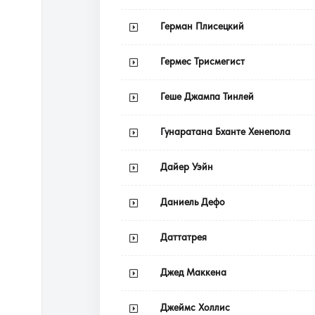
Герман Плисецкий
Гермес Трисмегист
Геше Джампа Тинлей
Гунаратана Бханте Хенепола
Дайер Уэйн
Даниель Дефо
Даттатрея
Джед Маккена
Джеймс Холлис