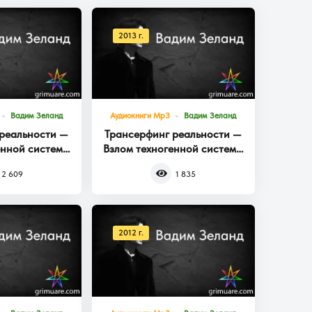
2013 г.
Вадим Зеланд
Аудиокниги Mp3
Вадим Зеланд
реальности —
Трансерфинг реальности —
енной системы
Взлом техногенной системы
га 3
Книга 2
2 609
1 835
2012 г.