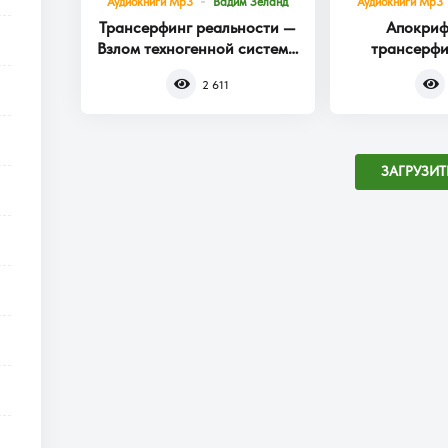
Аудиокниги Mp3
Вадим Зеланд
Аудиокниги Mp3
Трансерфинг реальности —
Апокриф
Взлом техногенной системы
трансерфи
Книга 1
2 611
ЗАГРУЗИТ