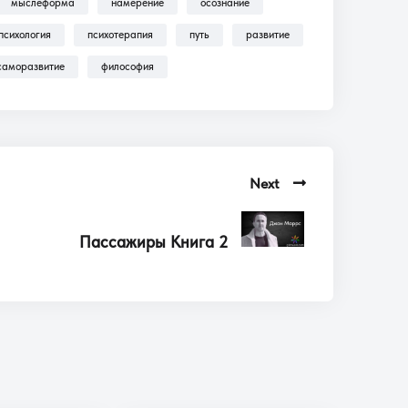
мыслеформа
намерение
осознание
психология
психотерапия
путь
развитие
саморазвитие
философия
Next
Пассажиры Книга 2