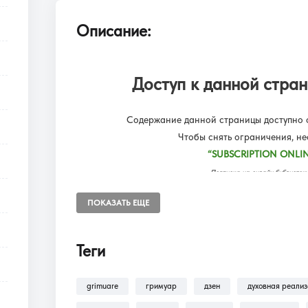
Описание:
Доступ к данной стран
Содержание данной страницы доступно о
Чтобы снять ограничения, н
“SUBSCRIPTION ONLIN
Подписка на онлайн библиот
Доступ к разделам сайта: Фил
ПОКАЗАТЬ ЕЩЕ
Теги
В разделе
Помощь >
Как оформить п
оформлению подписки на разделы: Ф
grimuare
гримуар
дзен
духовная реали