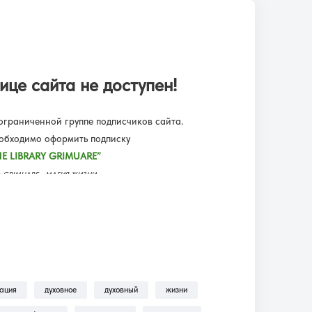
ице сайта не доступен!
граниченной группе подписчиков сайта.
еобходимо оформить подписку
E LIBRARY GRIMUARE”
еку GRIMUARE - МАГИЯ ЖИЗНИ.
ьмы, трансляции, аудиокниги.
одписку?!
— находится пошаговая инструкция по
ильмы, Трансляции, Аудиокниги .
зация
духовное
духовный
жизни