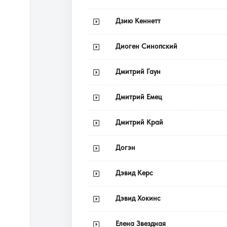
Дзию Кеннетт
Диоген Синопский
Дмитрий Гаун
Дмитрий Емец
Дмитрий Край
Догэн
Дэвид Керс
Дэвид Хокинс
Елена Звездная