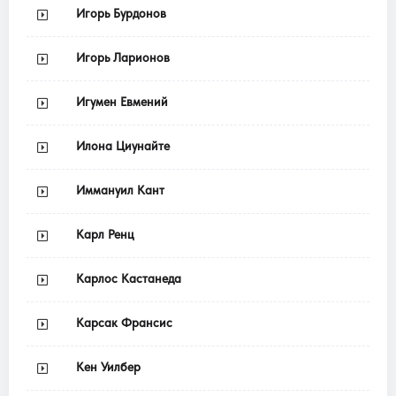
Игорь Бурдонов
Игорь Ларионов
Игумен Евмений
Илона Циунайте
Иммануил Кант
Карл Ренц
Карлос Кастанеда
Карсак Франсис
Кен Уилбер