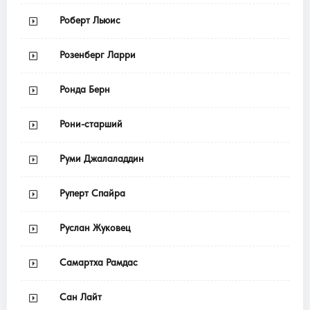
Роберт Льюис
Розенберг Ларри
Ронда Берн
Рони-старший
Руми Джалаладдин
Руперт Спайра
Руслан Жуковец
Самартха Рамдас
Сан Лайт