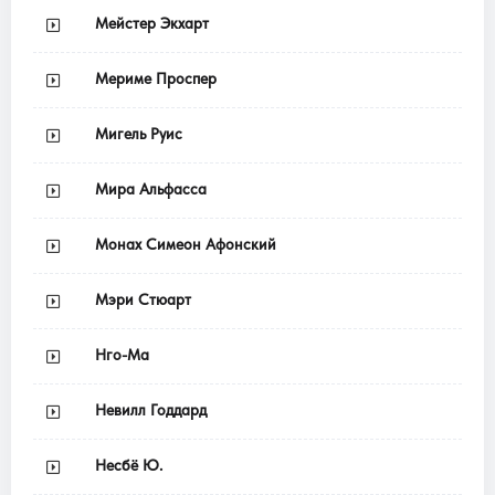
Мейстер Экхарт
Мериме Проспер
Мигель Руис
Мира Альфасса
Монах Симеон Афонский
Мэри Стюарт
Нго-Ма
Невилл Годдард
Несбё Ю.