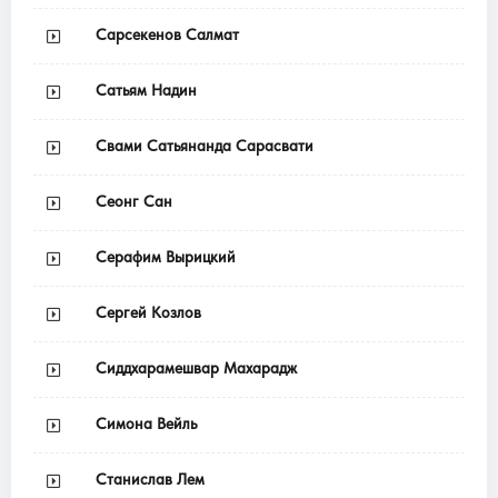
Сарсекенов Салмат
Сатьям Надин
Свами Сатьянанда Сарасвати
Сеонг Сан
Серафим Вырицкий
Сергей Козлов
Сиддхарамешвар Махарадж
Симона Вейль
Станислав Лем