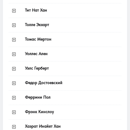
Тит Нат Хан
Толле Экхарт
Томас Мертон
Уоллес Ален
Уэлс Герберт
Федор Достоевский
Феррини Пол
Фрэнк Кинслоу
Хазрат Инайят Хан