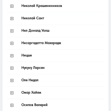
Николай Крашенинников
Николай Сант
Нил Доналд Уолш
Нисаргадатта Махарадж
Ницше
Нукуну Ларсен
Оле Нидал
Омар Хайям
Осипов Валерий