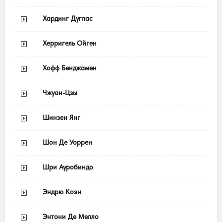
Хардинг Дуглас
Херригель Ойген
Хофф Бенджамен
Чжуан-Цзы
Шинзен Янг
Шон Де Уоррен
Шри Ауробиндо
Эндрю Коэн
Энтони Де Мелло