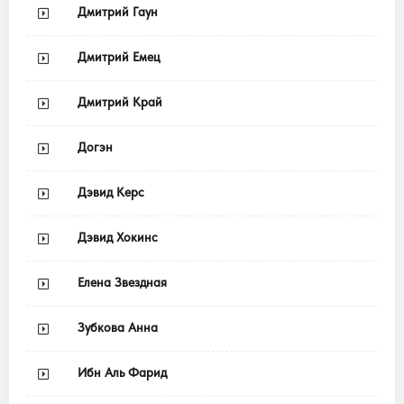
Дмитрий Гаун
Дмитрий Емец
Дмитрий Край
Догэн
Дэвид Керс
Дэвид Хокинс
Елена Звездная
Зубкова Анна
Ибн Аль Фарид