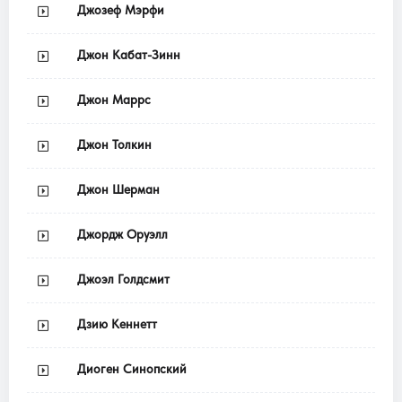
Джозеф Мэрфи
Джон Кабат-Зинн
Джон Маррс
Джон Толкин
Джон Шерман
Джордж Оруэлл
Джоэл Голдсмит
Дзию Кеннетт
Диоген Синопский