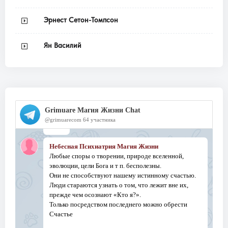
Эрнест Сетон-Томпсон
Ян Василий