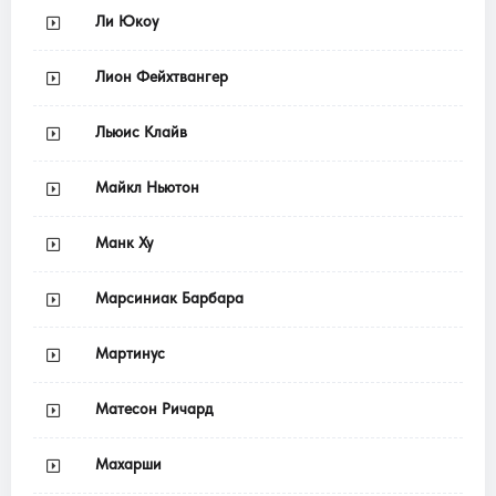
Ли Юкоу
Лион Фейхтвангер
Льюис Клайв
Майкл Ньютон
Манк Ху
Марсиниак Барбара
Мартинус
Матесон Ричард
Махарши