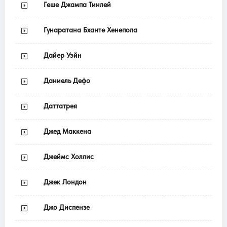
Геше Джампа Тинлей
Гунаратана Бханте Хенепола
Дайер Уэйн
Даниель Дефо
Даттатрея
Джед Маккена
Джеймс Холлис
Джек Лондон
Джо Диспензе