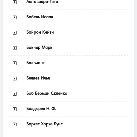
Аштавакра-Гита
Бабель Исаак
Байрон Кейти
Бакнер Марк
Бальмонт
Беляев Илья
Боб Берман Склейка
Болдырев Н. Ф.
Борхес Хорхе Луис