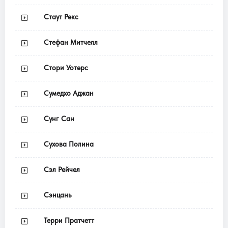
Стаут Рекс
Стефан Митчелл
Стори Уотерс
Сумедхо Аджан
Сунг Сан
Сухова Полина
Сэл Рейчел
Сэнцань
Терри Пратчетт