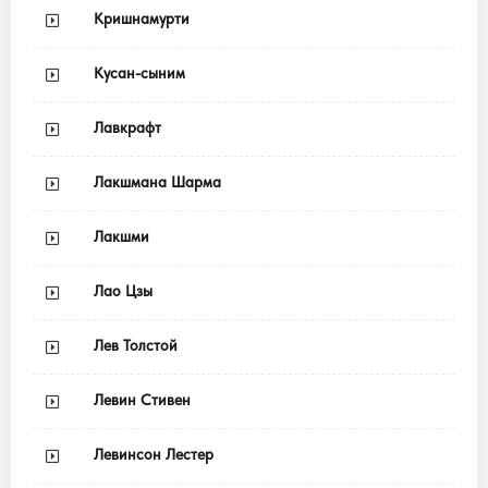
Кришнамурти
Кусан-сыним
Лавкрафт
Лакшмана Шарма
Лакшми
Лао Цзы
Лев Толстой
Левин Стивен
Левинсон Лестер