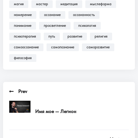
магия
мастер
медитация
мыслеформа
Трансляции, Аудиокниги .
намерение
осознание
осознанность
понимание
просветление
психология
психотерапия
путь
развитие
религия
самоосознание
самопознание
саморазвитие
философия
Prev
Имя мое — Легион