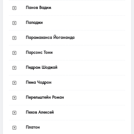
Панов Вадим
Пападжи
Парамаханса Йогананда
Парсонс Тони
Педрам Шоджай
Пема Чодрон
Перельштейн Роман
Пехов Алексей
Платон