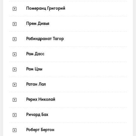
Померанц Григорий
Прем Дивья
Рабиндранат Тагор
Рам Дасс
Рам Цзы
Ратан Лал
Рерих Николай
Ричард Бах
Роберт Бертон