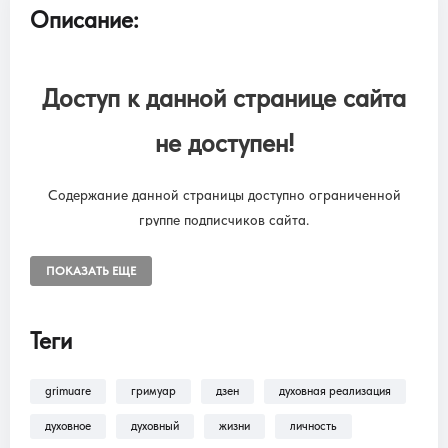
Описание:
Доступ к данной странице сайта
не доступен!
Содержание данной страницы доступно ограниченной
группе подписчиков сайта.
Чтобы снять ограничения, необходимо оформить подписку
“SUBSCRIPTION ONLINE LIBRARY GRIMUARE”
ПОКАЗАТЬ ЕЩЕ
Подписка на онлайн библиотеку GRIMUARE - МАГИЯ ЖИЗНИ.
Доступ к разделам сайта: Фильмы, трансляции, аудиокниги.
Теги
grimuare
гримуар
дзен
духовная реализация
В разделе
Помощь >
Как оформить
подписку?!
— находится пошаговая инструкция
духовное
духовный
жизни
личность
по оформлению подписки на разделы: Фильмы,