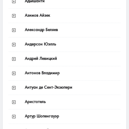
Адьяшанти
Азимов Айзек
Александр Беляев
Андерсон Юэлль
Андрей Левицкий
Антонов Владимир
Антуан де Сент-Экзюпери
Аристотель
Артур Шопенгауэр