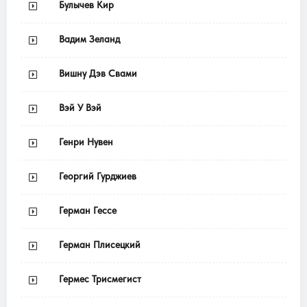
Булычев Кир
Вадим Зеланд
Вишну Дэв Свами
Вэй У Вэй
Генри Нувен
Георгий Гурджиев
Герман Гессе
Герман Плисецкий
Гермес Трисмегист