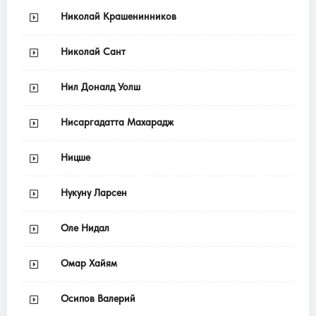
Николай Крашенинников
Николай Сант
Нил Доналд Уолш
Нисаргадатта Махарадж
Ницше
Нукуну Ларсен
Оле Нидал
Омар Хайям
Осипов Валерий