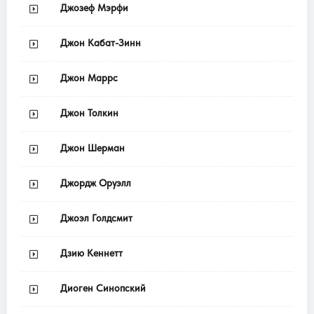
Джозеф Мэрфи
Джон Кабат-Зинн
Джон Маррс
Джон Толкин
Джон Шерман
Джордж Оруэлл
Джоэл Голдсмит
Дзию Кеннетт
Диоген Синопский