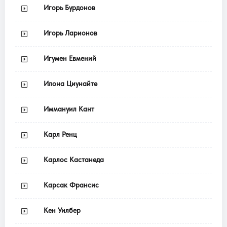
Игорь Бурдонов
Игорь Ларионов
Игумен Евмений
Илона Циунайте
Иммануил Кант
Карл Ренц
Карлос Кастанеда
Карсак Франсис
Кен Уилбер