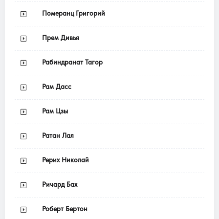
Померанц Григорий
Прем Дивья
Рабиндранат Тагор
Рам Дасс
Рам Цзы
Ратан Лал
Рерих Николай
Ричард Бах
Роберт Бертон