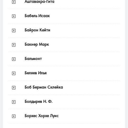
Аштавакра-Гита
Бабель Исаак
Байрон Кейти
Бакнер Марк
Бальмонт
Беляев Илья
Боб Берман Склейка
Болдырев Н. Ф.
Борхес Хорхе Луис