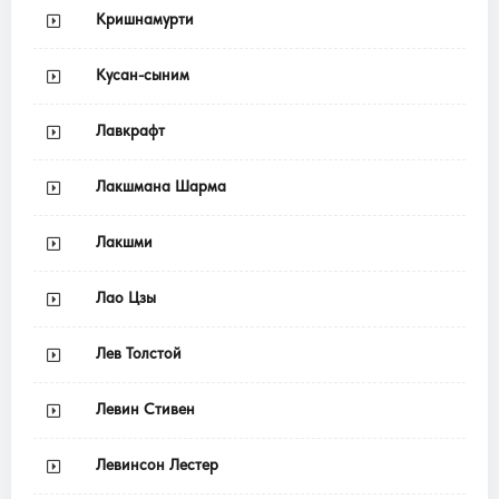
Кришнамурти
Кусан-сыним
Лавкрафт
Лакшмана Шарма
Лакшми
Лао Цзы
Лев Толстой
Левин Стивен
Левинсон Лестер