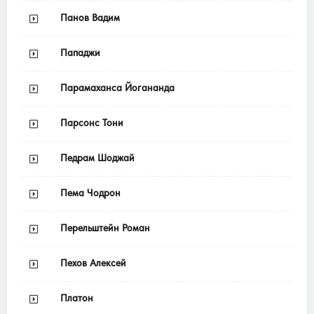
Панов Вадим
Пападжи
Парамаханса Йогананда
Парсонс Тони
Педрам Шоджай
Пема Чодрон
Перельштейн Роман
Пехов Алексей
Платон