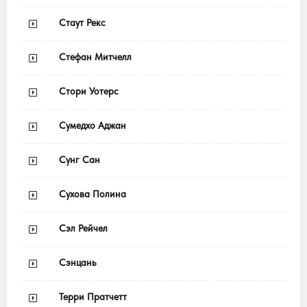
Стаут Рекс
Стефан Митчелл
Стори Уотерс
Сумедхо Аджан
Сунг Сан
Сухова Полина
Сэл Рейчел
Сэнцань
Терри Пратчетт