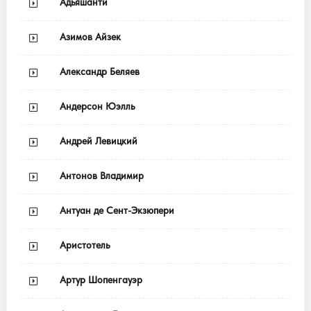
Адьяшанти
Азимов Айзек
Александр Беляев
Андерсон Юэлль
Андрей Левицкий
Антонов Владимир
Антуан де Сент-Экзюпери
Аристотель
Артур Шопенгауэр