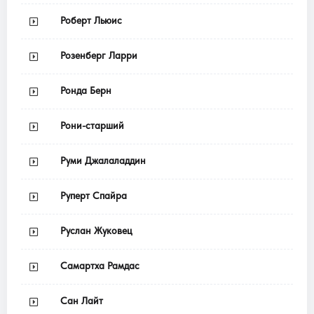
Роберт Льюис
Розенберг Ларри
Ронда Берн
Рони-старший
Руми Джалаладдин
Руперт Спайра
Руслан Жуковец
Самартха Рамдас
Сан Лайт