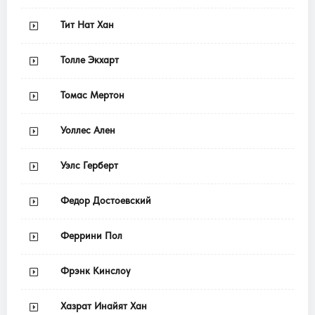
Тит Нат Хан
Толле Экхарт
Томас Мертон
Уоллес Ален
Уэлс Герберт
Федор Достоевский
Феррини Пол
Фрэнк Кинслоу
Хазрат Инайят Хан