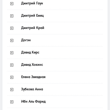
Дмитрий Гаун
Дмитрий Емец
Дмитрий Край
Догэн
Дэвид Керс
Дэвид Хокинс
Елена Звездная
Зубкова Анна
Ибн Аль Фарид