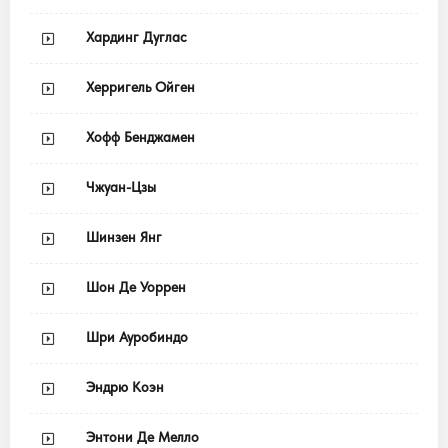
Хардинг Дуглас
Херригель Ойген
Хофф Бенджамен
Чжуан-Цзы
Шинзен Янг
Шон Де Уоррен
Шри Ауробиндо
Эндрю Коэн
Энтони Де Мелло