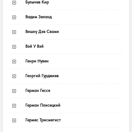
Булычев Кир
Вадим Зеланд
Вишну Дэв Свами
Вэй У Вэй
Генри Нувен
Георгий Гурджиев
Герман Гессе
Герман Плисецкий
Гермес Трисмегист