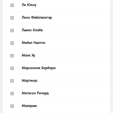
Ли Юкоу
Лион Фейхтвангер
Льюис Клайв
Майкл Ньютон
Манк Ху
Марсиниак Барбара
Мартинус
Матесон Ричард
Махарши