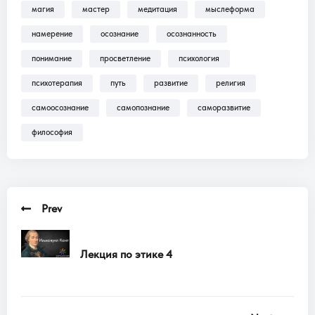
магия
мастер
медитация
мыслеформа
Трансляции, Аудиокниги .
намерение
осознание
осознанность
понимание
просветление
психология
психотерапия
путь
развитие
религия
самоосознание
самопознание
саморазвитие
философия
Prev
Лекция по этике 4