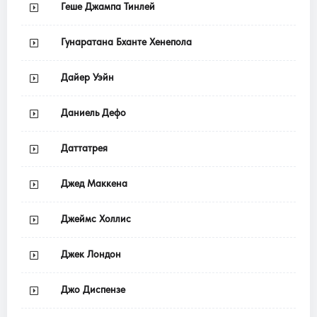
Геше Джампа Тинлей
Гунаратана Бханте Хенепола
Дайер Уэйн
Даниель Дефо
Даттатрея
Джед Маккена
Джеймс Холлис
Джек Лондон
Джо Диспензе