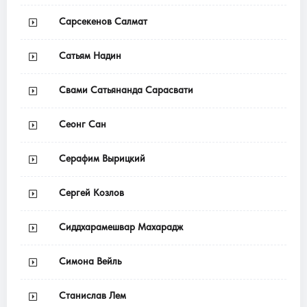
Сарсекенов Салмат
Сатьям Надин
Свами Сатьянанда Сарасвати
Сеонг Сан
Серафим Вырицкий
Сергей Козлов
Сиддхарамешвар Махарадж
Симона Вейль
Станислав Лем