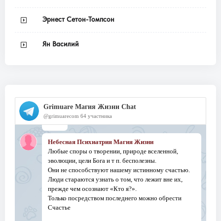
Эрнест Сетон-Томпсон
Ян Василий