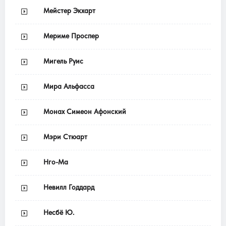
Мейстер Экхарт
Мериме Проспер
Мигель Руис
Мира Альфасса
Монах Симеон Афонский
Мэри Стюарт
Нго-Ма
Невилл Годдард
Несбё Ю.