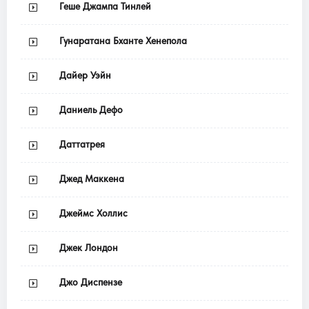
Геше Джампа Тинлей
Гунаратана Бханте Хенепола
Дайер Уэйн
Даниель Дефо
Даттатрея
Джед Маккена
Джеймс Холлис
Джек Лондон
Джо Диспензе