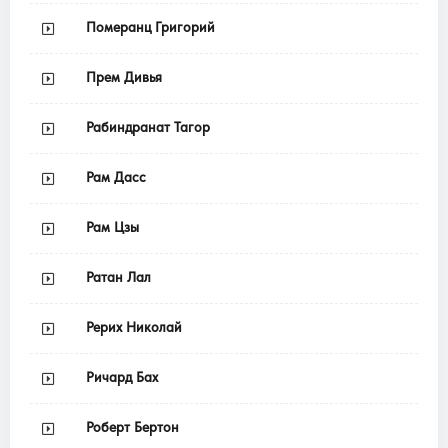
Померанц Григорий
Прем Дивья
Рабиндранат Тагор
Рам Дасс
Рам Цзы
Ратан Лал
Рерих Николай
Ричард Бах
Роберт Бертон