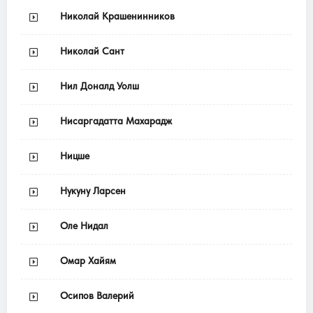
Николай Крашенинников
Николай Сант
Нил Доналд Уолш
Нисаргадатта Махарадж
Ницше
Нукуну Ларсен
Оле Нидал
Омар Хайям
Осипов Валерий