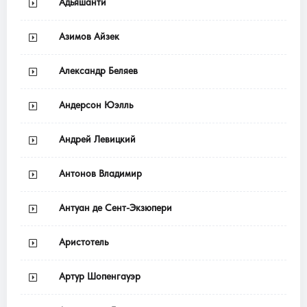
Адьяшанти
Азимов Айзек
Александр Беляев
Андерсон Юэлль
Андрей Левицкий
Антонов Владимир
Антуан де Сент-Экзюпери
Аристотель
Артур Шопенгауэр