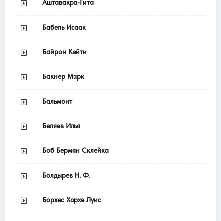
Аштавакра-Гита
Бабель Исаак
Байрон Кейти
Бакнер Марк
Бальмонт
Беляев Илья
Боб Берман Склейка
Болдырев Н. Ф.
Борхес Хорхе Луис