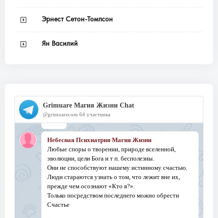
Эрнест Сетон-Томпсон
Ян Василий