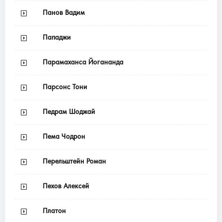
Панов Вадим
Пападжи
Парамаханса Йогананда
Парсонс Тони
Педрам Шоджай
Пема Чодрон
Перельштейн Роман
Пехов Алексей
Платон