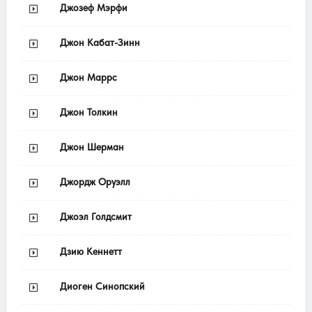
Джозеф Мэрфи
Джон Кабат-Зинн
Джон Маррс
Джон Толкин
Джон Шерман
Джордж Оруэлл
Джоэл Голдсмит
Дзию Кеннетт
Диоген Синопский