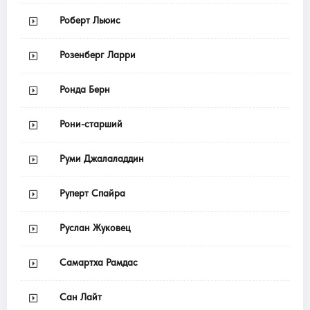
Роберт Льюис
Розенберг Ларри
Ронда Берн
Рони-старший
Руми Джалаладдин
Руперт Спайра
Руслан Жуковец
Самартха Рамдас
Сан Лайт