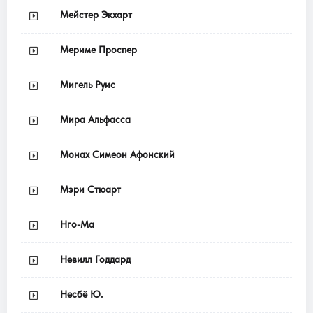
Мейстер Экхарт
Мериме Проспер
Мигель Руис
Мира Альфасса
Монах Симеон Афонский
Мэри Стюарт
Нго-Ма
Невилл Годдард
Несбё Ю.