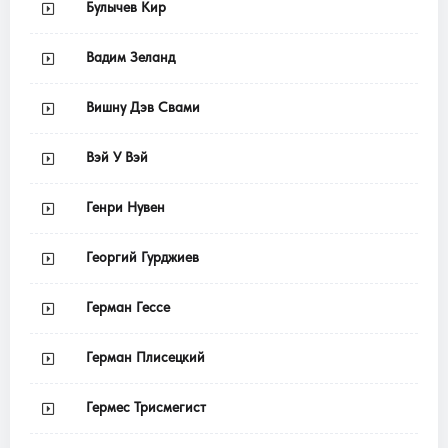
Булычев Кир
Вадим Зеланд
Вишну Дэв Свами
Вэй У Вэй
Генри Нувен
Георгий Гурджиев
Герман Гессе
Герман Плисецкий
Гермес Трисмегист