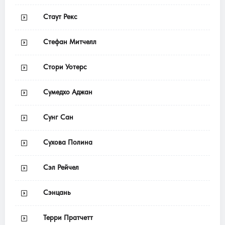
Стаут Рекс
Стефан Митчелл
Стори Уотерс
Сумедхо Аджан
Сунг Сан
Сухова Полина
Сэл Рейчел
Сэнцань
Терри Пратчетт