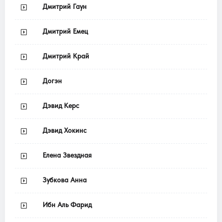
Дмитрий Гаун
Дмитрий Емец
Дмитрий Край
Догэн
Дэвид Керс
Дэвид Хокинс
Елена Звездная
Зубкова Анна
Ибн Аль Фарид