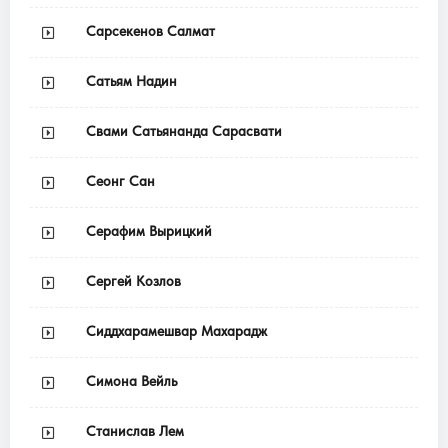
Сарсекенов Салмат
Сатьям Надин
Свами Сатьянанда Сарасвати
Сеонг Сан
Серафим Вырицкий
Сергей Козлов
Сиддхарамешвар Махарадж
Симона Вейль
Станислав Лем