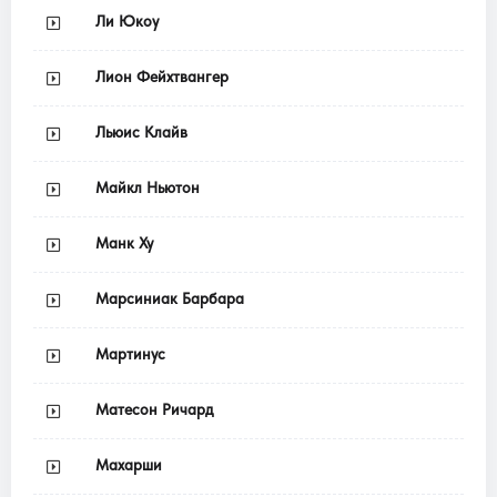
Ли Юкоу
Лион Фейхтвангер
Льюис Клайв
Майкл Ньютон
Манк Ху
Марсиниак Барбара
Мартинус
Матесон Ричард
Махарши