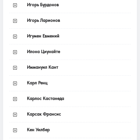
Игорь Бурдонов
Игорь Ларионов
Игумен Евмений
Илона Циунайте
Иммануил Кант
Карл Ренц
Карлос Кастанеда
Карсак Франсис
Кен Уилбер