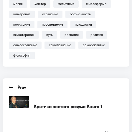
магия
мастер
медитация
мыслеформа
Трансляции, Аудиокниги .
намерение
осознание
осознанность
понимание
просветление
психология
психотерапия
путь
развитие
религия
самоосознание
самопознание
саморазвитие
философия
Prev
Критика чистого разума Книга 1