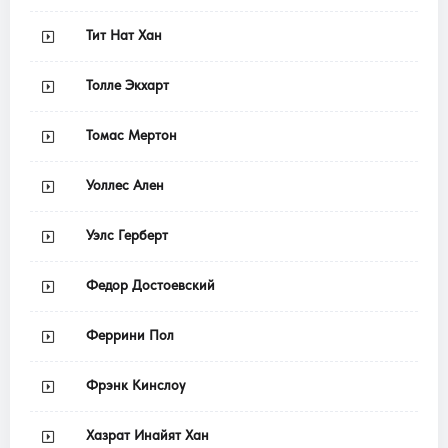
Тит Нат Хан
Толле Экхарт
Томас Мертон
Уоллес Ален
Уэлс Герберт
Федор Достоевский
Феррини Пол
Фрэнк Кинслоу
Хазрат Инайят Хан