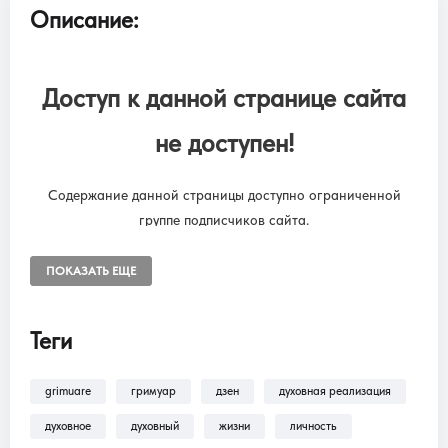
Описание:
Доступ к данной странице сайта
не доступен!
Содержание данной страницы доступно ограниченной
группе подписчиков сайта.
Чтобы снять ограничения, необходимо оформить подписку
“SUBSCRIPTION ONLINE LIBRARY GRIMUARE”
ПОКАЗАТЬ ЕЩЕ
Подписка на онлайн библиотеку GRIMUARE - МАГИЯ ЖИЗНИ.
Доступ к разделам сайта: Фильмы, трансляции, аудиокниги.
Теги
grimuare
гримуар
дзен
духовная реализация
В разделе
Помощь >
Как оформить
подписку?!
— находится пошаговая инструкция
духовное
духовный
жизни
личность
по оформлению подписки на разделы: Фильмы,