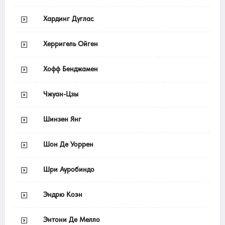
Хардинг Дуглас
Херригель Ойген
Хофф Бенджамен
Чжуан-Цзы
Шинзен Янг
Шон Де Уоррен
Шри Ауробиндо
Эндрю Коэн
Энтони Де Мелло